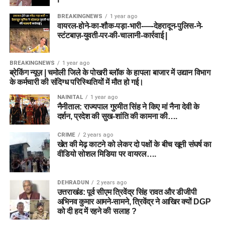
BREAKINGNEWS
1 year ago
वायरल-होने-का-शौक-पड़ा-भारी-—-देहरादून-पुलिस-ने-
स्टंटबाज़-युवती-पर-की-चालानी-कार्रवाई |
BREAKINGNEWS
1 year ago
ब्रेकिंग न्यूज़ | चमोली जिले के पोखरी ब्लॉक के हापला बाजार में उद्यान विभाग
के कर्मचारी की संदिग्ध परिस्थितियों में मौत हो गई।
NAINITAL
1 year ago
नैनीताल: राज्यपाल गुरमीत सिंह ने किए मां नैना देवी के
दर्शन, प्रदेश की सुख-शांति की कामना की….
CRIME
2 years ago
खेत की मेढ़ काटने को लेकर दो पक्षों के बीच खूनी संघर्ष का
वीडियो सोशल मिडिया पर वायरल….
DEHRADUN
2 years ago
उत्तराखंड: पूर्व सीएम त्रिवेंद्र सिंह रावत और डीजीपी
अभिनव कुमार आमने-सामने, त्रिवेंद्र ने आखिर क्यों DGP
को दी हद में रहने की सलाह ?