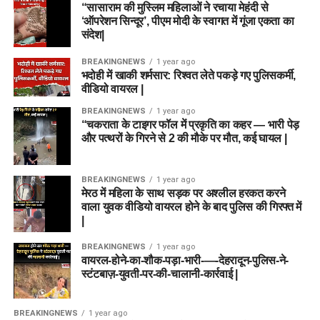
“सासाराम की मुस्लिम महिलाओं ने रचाया मेहंदी से
‘ऑपरेशन सिन्दूर’, पीएम मोदी के स्वागत में गूंजा एकता का
संदेश|
BREAKINGNEWS
1 year ago
भदोही में खाकी शर्मसार: रिश्वत लेते पकड़े गए पुलिसकर्मी,
वीडियो वायरल |
BREAKINGNEWS
1 year ago
“चकराता के टाइगर फॉल में प्रकृति का कहर — भारी पेड़
और पत्थरों के गिरने से 2 की मौके पर मौत, कई घायल |
BREAKINGNEWS
1 year ago
मेरठ में महिला के साथ सड़क पर अश्लील हरकत करने
वाला युवक वीडियो वायरल होने के बाद पुलिस की गिरफ्त में
|
BREAKINGNEWS
1 year ago
वायरल-होने-का-शौक-पड़ा-भारी-—-देहरादून-पुलिस-ने-
स्टंटबाज़-युवती-पर-की-चालानी-कार्रवाई |
BREAKINGNEWS
1 year ago