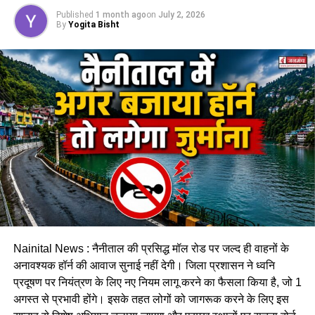
नोटिस
Published
1 month ago
on
July 2, 2026
By
Yogita Bisht
हल्द्वानी तहसीलदार
ने बताया कि कलसिया गधेरे के किनारे रहने वाले लोगों
को नोटिस जारी कर दिए गए हैं। साथ ही उन्हें स्पष्ट चेतावनी दी गई है कि
भारी बारिश के दौरान गधेरों के समीप न रहें, क्योंकि अचानक जलस्तर बढ़ने
से जान-माल का खतरा पैदा हो सकता है।
Nainital News : नैनीताल की प्रसिद्ध मॉल रोड पर जल्द ही वाहनों के
अनावश्यक हॉर्न की आवाज सुनाई नहीं देगी। जिला प्रशासन ने ध्वनि
प्रदूषण पर नियंत्रण के लिए नए नियम लागू करने का फैसला किया है, जो 1
अगस्त से प्रभावी होंगे। इसके तहत लोगों को जागरूक करने के लिए इस
प्रशासन ने जनता से की सतर्क रहने की