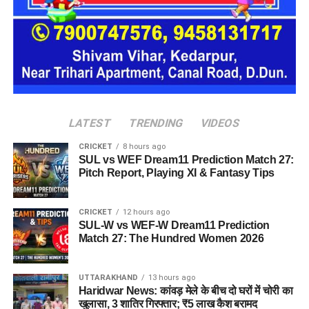
ल्लीताल डांठ से हनुमानगढ़ी बैंड तक होगा
नो-पार्किंग जोन
इसके साथ ही
तल्लीताल
डांठ से हनुमानगढ़ी बैंड तक झील के आसपास के
LATEST
TRENDING
VIDEOS
पूरे क्षेत्र को नो-पार्किंग जोन घोषित करने का निर्णय भी लिया गया है।
CRICKET
8 hours ago
प्रशासन का मानना है कि इससे यातायात सुचारु रहेगा, जाम की समस्या
SUL vs WEF Dream11 Prediction Match 27:
कम होगी और पर्यटकों को बेहतर सुविधाएं मिल सकेंगी।
Pitch Report, Playing XI & Fantasy Tips
बैठक में पुलिस और प्रशासन के वरिष्ठ अधिकारियों ने भी भाग लिया और नई
CRICKET
12 hours ago
व्यवस्था को प्रभावी ढंग से लागू करने के लिए आवश्यक तैयारियों पर चर्चा
SUL-W vs WEF-W Dream11 Prediction
की गई।
Match 27: The Hundred Women 2026
UTTARAKHAND
13 hours ago
Haridwar News: कांवड़ मेले के बीच दो घरों में चोरी का
खुलासा, 3 शातिर गिरफ्तार; ₹5 लाख कैश बरामद