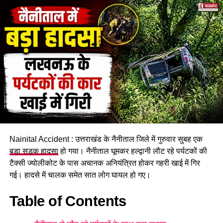
#NainaDeviTempleNainital #
ShaktiPeethpilgrimage
#
SatieyelegendNainital
RELATED TOPICS:
UP NEXT
उत्तराखंड: तीसरे प्रयास में सफलता हासिल कर गढ़वाल राइफल के
मोहित राणा बने भारतीय सेना अधिकारी
DON'T MISS
चारधाम यात्रा में हेली बुकिंग के नाम पर फर्जीवाड़ा, 51 वेबसाइटें और
111 मोबाइल नंबर ब्लॉक
Nainital Accident : उत्तराखंड के नैनीताल जिले में गुरुवार सुबह एक
बड़ा सड़क हादसा
हो गया। नैनीताल घूमकर हल्द्वानी लौट रहे पर्यटकों की
टैक्सी ज्योलीकोट के पास अचानक अनियंत्रित होकर गहरी खाई में गिर
गई। हादसे में चालक समेत सात लोग घायल हो गए।
Table of Contents