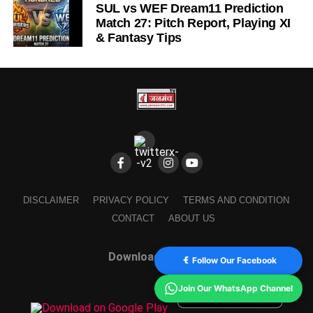
SUL vs WEF Dream11 Prediction
Match 27: Pitch Report, Playing XI
& Fantasy Tips
DISCLAIMER
PRIVACY POLICY
TERMS AND CONDITION
CONTACT
ABOUT US
Download Our App
Follow Our Facebook
Join Our WhatsApp Channel