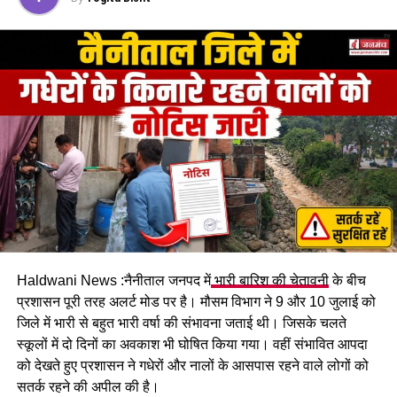
गहरी खाई में जा गिरा। दुर्घटना के बाद मौके पर अफरा-तफरी मच गई और
स्थानीय लोगों ने राहत कार्य शुरू करने के साथ पुलिस को सूचना दी।
Haldwani News :नैनीताल जनपद में
भारी बारिश की चेतावनी
के बीच
हादसे में कार सवार सात लोग घायल
प्रशासन पूरी तरह अलर्ट मोड पर है। मौसम विभाग ने 9 और 10 जुलाई को
जिले में भारी से बहुत भारी वर्षा की संभावना जताई थी। जिसके चलते
हादसे में गंभीर रूप से घायल चालक और एक पर्यटक को प्राथमिक उपचार
स्कूलों में दो दिनों का अवकाश भी घोषित किया गया। वहीं संभावित आपदा
देने के बाद 108 एंबुलेंस की सहायता से हल्द्वानी स्थित सुशीला तिवारी
को देखते हुए प्रशासन ने गधेरों और नालों के आसपास रहने वाले लोगों को
अस्पताल रेफर किया गया है, जबकि अन्य घायलों का उपचार जारी है।
सतर्क रहने की अपील की है।