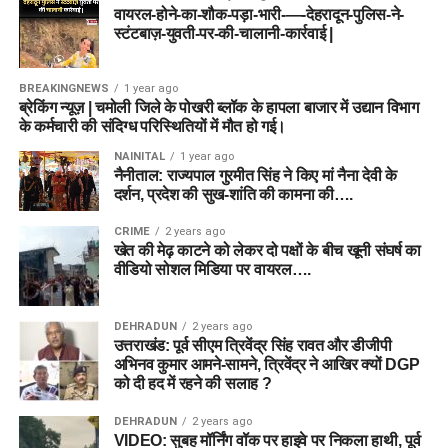
वायरल-होने-का-शौक-पड़ा-भारी-—-देहरादून-पुलिस-ने-
स्टंटबाज़-युवती-पर-की-चालानी-कार्रवाई |
BREAKINGNEWS
1 year ago
ब्रेकिंग न्यूज़ | चमोली जिले के पोखरी ब्लॉक के हापला बाजार में उद्यान विभाग
के कर्मचारी की संदिग्ध परिस्थितियों में मौत हो गई।
NAINITAL
1 year ago
नैनीताल: राज्यपाल गुरमीत सिंह ने किए मां नैना देवी के
दर्शन, प्रदेश की सुख-शांति की कामना की….
CRIME
2 years ago
खेत की मेढ़ काटने को लेकर दो पक्षों के बीच खूनी संघर्ष का
वीडियो सोशल मिडिया पर वायरल….
DEHRADUN
2 years ago
उत्तराखंड: पूर्व सीएम त्रिवेंद्र सिंह रावत और डीजीपी
अभिनव कुमार आमने-सामने, त्रिवेंद्र ने आखिर क्यों DGP
को दी हद में रहने की सलाह ?
DEHRADUN
2 years ago
VIDEO: सुबह मॉर्निंग वॉक पर हाइवे पर निकला हाथी, पूर्व