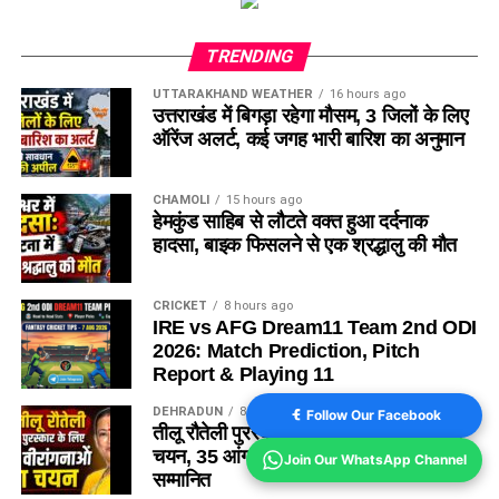
TRENDING
UTTARAKHAND WEATHER
16 hours ago
उत्तराखंड में बिगड़ा रहेगा मौसम, 3 जिलों के लिए
ऑरेंज अलर्ट, कई जगह भारी बारिश का अनुमान
CHAMOLI
15 hours ago
हेमकुंड साहिब से लौटते वक्त हुआ दर्दनाक
हादसा, बाइक फिसलने से एक श्रद्धालु की मौत
CRICKET
8 hours ago
IRE vs AFG Dream11 Team 2nd ODI
2026: Match Prediction, Pitch
Report & Playing 11
DEHRADUN
8 hours ago
Follow Our Facebook
तीलू रौतेली पुरस्कार के लिए 13 वीरांगनाओं का
चयन, 35 आंगनबाड़ी कार्यकत्रियां भी होंगे
Join Our WhatsApp Channel
सम्मानित