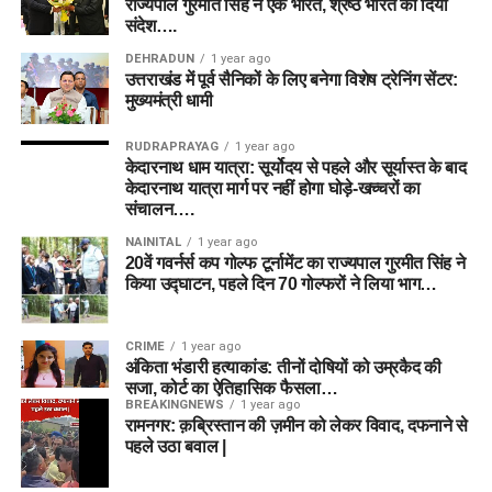
राज्यपाल गुरमीत सिंह ने एक भारत, श्रेष्ठ भारत का दिया
संदेश….
DEHRADUN
1 year ago
उत्तराखंड में पूर्व सैनिकों के लिए बनेगा विशेष ट्रेनिंग सेंटर:
मुख्यमंत्री धामी
RUDRAPRAYAG
1 year ago
केदारनाथ धाम यात्रा: सूर्योदय से पहले और सूर्यास्त के बाद
केदारनाथ यात्रा मार्ग पर नहीं होगा घोड़े-खच्चरों का
संचालन….
NAINITAL
1 year ago
20वें गवर्नर्स कप गोल्फ टूर्नामेंट का राज्यपाल गुरमीत सिंह ने
किया उद्घाटन, पहले दिन 70 गोल्फरों ने लिया भाग…
CRIME
1 year ago
अंकिता भंडारी हत्याकांड: तीनों दोषियों को उम्रकैद की
सजा, कोर्ट का ऐतिहासिक फैसला…
BREAKINGNEWS
1 year ago
रामनगर: क़ब्रिस्तान की ज़मीन को लेकर विवाद, दफनाने से
पहले उठा बवाल |