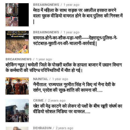
BREAKINGNEWS
1 year ago
मेरठ में महिला के साथ सड़क पर अश्लील हरकत करने
वाला युवक वीडियो वायरल होने के बाद पुलिस की गिरफ्त में
|
BREAKINGNEWS
1 year ago
वायरल-होने-का-शौक-पड़ा-भारी-—-देहरादून-पुलिस-ने-
स्टंटबाज़-युवती-पर-की-चालानी-कार्रवाई |
BREAKINGNEWS
1 year ago
ब्रेकिंग न्यूज़ | चमोली जिले के पोखरी ब्लॉक के हापला बाजार में उद्यान विभाग
के कर्मचारी की संदिग्ध परिस्थितियों में मौत हो गई।
NAINITAL
1 year ago
नैनीताल: राज्यपाल गुरमीत सिंह ने किए मां नैना देवी के
दर्शन, प्रदेश की सुख-शांति की कामना की….
CRIME
2 years ago
खेत की मेढ़ काटने को लेकर दो पक्षों के बीच खूनी संघर्ष का
वीडियो सोशल मिडिया पर वायरल….
DEHRADUN
2 years ago