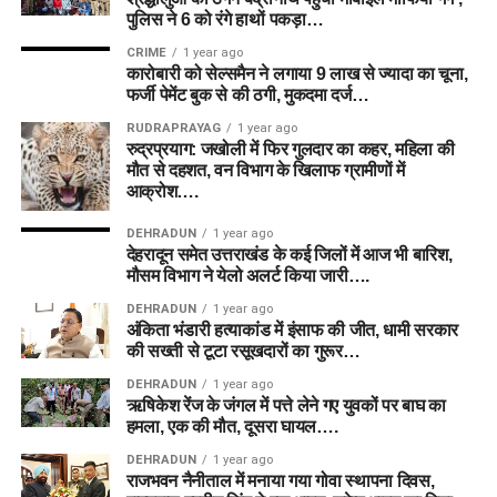
पुलिस ने 6 को रंगे हाथों पकड़ा…
CRIME
1 year ago
कारोबारी को सेल्समैन ने लगाया 9 लाख से ज्यादा का चूना,
फर्जी पेमेंट बुक से की ठगी, मुकदमा दर्ज…
RUDRAPRAYAG
1 year ago
रुद्रप्रयाग: जखोली में फिर गुलदार का कहर, महिला की
मौत से दहशत, वन विभाग के खिलाफ ग्रामीणों में
आक्रोश….
DEHRADUN
1 year ago
देहरादून समेत उत्तराखंड के कई जिलों में आज भी बारिश,
मौसम विभाग ने येलो अलर्ट किया जारी….
DEHRADUN
1 year ago
अंकिता भंडारी हत्याकांड में इंसाफ की जीत, धामी सरकार
की सख्ती से टूटा रसूखदारों का गुरूर…
DEHRADUN
1 year ago
ऋषिकेश रेंज के जंगल में पत्ते लेने गए युवकों पर बाघ का
हमला, एक की मौत, दूसरा घायल….
DEHRADUN
1 year ago
राजभवन नैनीताल में मनाया गया गोवा स्थापना दिवस,