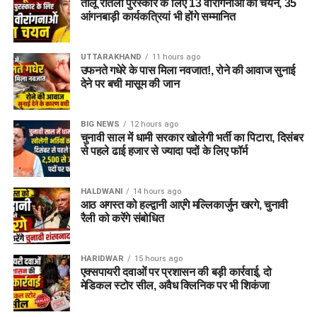
तीलू रौतेली पुरस्कार के लिए 13 वीरांगनाओं का चयन, 35
श्रद्धालुओं की सुरक्षा, शांति व्यवस्था और धाम की गरिमा बनाए रखने के लिए
आंगनबाड़ी कार्यकत्रियां भी होंगे सम्मानित
संदिग्ध गतिविधियों पर लगातार नजर रखी जा रही है।
UTTARAKHAND
11 hours ago
पुलिस ने लोगों से भी अपील की है कि बदरीनाथ धाम जैसे धार्मिक स्थल की
उफनते गधेरे के पास मिला नवजात!, रोने की आवाज सुनाई
पवित्रता और मर्यादा का सम्मान करें। नियमों का उल्लंघन करने वालों के
देने पर बची मासूम की जान
खिलाफ नियमानुसार सख्त कार्रवाई की जाएगी।
BIG NEWS
12 hours ago
चुनावी साल में धामी सरकार खोलेगी भर्ती का पिटारा, दिसंबर
से पहले ढाई हजार से ज्यादा पदों के लिए फॉर्म
HALDWANI
14 hours ago
आठ अगस्त को हल्द्वानी आएंगे मल्लिकार्जुन खरगे, चुनावी
रैली को करेंगे संबोधित
HARIDWAR
15 hours ago
एक्सपायरी दवाओं पर प्रशासन की बड़ी कार्रवाई, दो
मेडिकल स्टोर सील, अवैध क्लिनिक पर भी शिकंजा