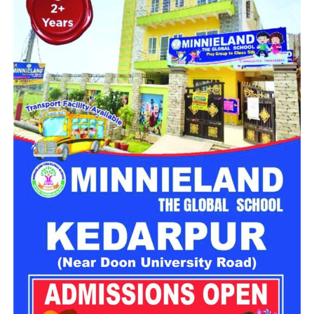
वाले पैदल मार्ग पर चेकिंग और घेराबंदी की। इस दौरान एक व्यक्ति को
संदिग्ध परिस्थितियों में पकड़ा गया।
शराब तस्कर समेत 4 पर कार्रवाई
पूछताछ और तलाशी के दौरान उसके पास से 25 लीटर अवैध कच्ची शराब
बरामद हुई। आरोपी की पहचान 75 वर्षीय सुरेंद्र सिंह, निवासी ग्राम
भृगुधारा, थाना बदरीनाथ के रूप में हुई है।
पुलिस ने बरामद शराब को कब्जे में लेकर आरोपी के खिलाफ थाना बदरीनाथ
में मुकदमा संख्या 10/2026, धारा 60 आबकारी अधिनियम के तहत मामला
दर्ज किया है। मामले में आगे की कानूनी कार्रवाई की जा रही है।
मंदिर परिसर के पास तीन युवकों पर कार्रवाई
इसी अभियान के तहत पुलिस को मंदिर परिसर के नजदीक सार्वजनिक
स्थान पर तीन युवक कथित तौर पर असभ्य और अशोभनीय व्यवहार करते
हुए मिले। पुलिस के अनुसार, तीनों युवक पंजाब के रहने वाले हैं।