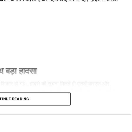
ाथ बड़ा हादसा
 शिकार हो गई। हादसे की सूचना मिलते ही एसडीआरएफ और
ुक्त रूप से चलाए गए रेस्क्यू अभियान में सभी घायलों को खाई से
ा गया।
TINUE READING
री
के बाद टैक्सी से हल्द्वानी की ओर लौट रहे थे। इसी दौरान