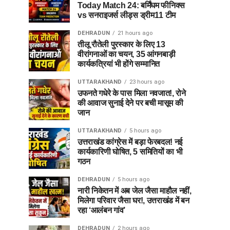
Today Match 24: बर्मिंघम फीनिक्स
vs सनराइजर्स लीड्स ड्रीम11 टीम
DEHRADUN
21 hours ago
तीलू रौतेली पुरस्कार के लिए 13
वीरांगनाओं का चयन, 35 आंगनबाड़ी
कार्यकत्रियां भी होंगे सम्मानित
UTTARAKHAND
23 hours ago
उफनते गधेरे के पास मिला नवजात!, रोने
की आवाज सुनाई देने पर बची मासूम की
जान
UTTARAKHAND
5 hours ago
उत्तराखंड कांग्रेस में बड़ा फेरबदल! नई
कार्यकारिणी घोषित, 5 समितियों का भी
गठन
DEHRADUN
5 hours ago
नारी निकेतन में अब जेल जैसा माहौल नहीं,
मिलेगा परिवार जैसा घर!, उत्तराखंड में बन
रहा ‘आलंबन गांव’
DEHRADUN
2 hours ago