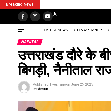
Breaking News
LATEST NEWS
UTTARAKHAND
UT
NAINITAL
उत्तराखंड दौरे के 
बिगड़ी, नैनीताल र
Published
1 year ago
on
June 25, 2025
By
संवादाता