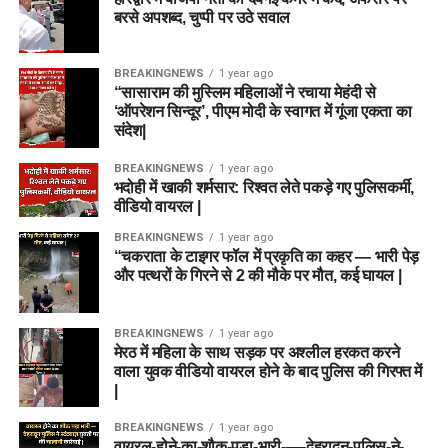
बरसे अपशब्द, चुप्पी पर उठे सवाल
BREAKINGNEWS
1 year ago
“सासाराम की मुस्लिम महिलाओं ने रचाया मेहंदी से
‘ऑपरेशन सिन्दूर’, पीएम मोदी के स्वागत में गूंजा एकता का
संदेश|
BREAKINGNEWS
1 year ago
भदोही में खाकी शर्मसार: रिश्वत लेते पकड़े गए पुलिसकर्मी,
वीडियो वायरल |
BREAKINGNEWS
1 year ago
“चकराता के टाइगर फॉल में प्रकृति का कहर — भारी पेड़
और पत्थरों के गिरने से 2 की मौके पर मौत, कई घायल |
BREAKINGNEWS
1 year ago
मेरठ में महिला के साथ सड़क पर अश्लील हरकत करने
वाला युवक वीडियो वायरल होने के बाद पुलिस की गिरफ्त में
|
BREAKINGNEWS
1 year ago
वायरल-होने-का-शौक-पड़ा-भारी-—-देहरादून-पुलिस-ने-