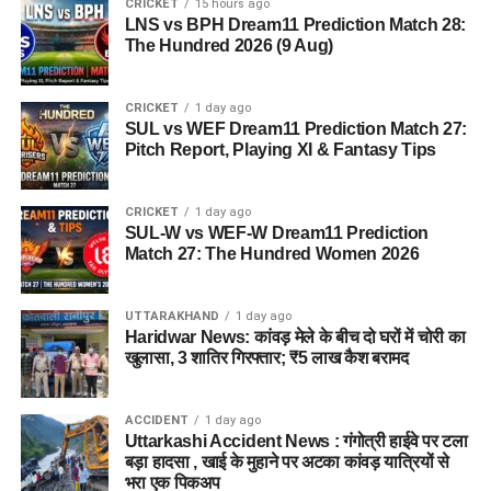
CRICKET
15 hours ago
LNS vs BPH Dream11 Prediction Match 28:
बताई गई है। विभाग की पहली प्राथमिकता देहरादून जिले या उसके
The Hundred 2026 (9 Aug)
आसपास जमीन तलाशने की थी, लेकिन फिलहाल उपयुक्त जमीन उपलब्ध
नहीं हो पाई है। अब विभाग की ओर से हरिद्वार और आसपास के क्षेत्रों में
जमीन की तलाश की जा रही है। अधिकारियों को उम्मीद है कि हरिद्वार में
CRICKET
1 day ago
SUL vs WEF Dream11 Prediction Match 27:
इसके लिए उपयुक्त जमीन मिल सकती है।
Pitch Report, Playing XI & Fantasy Tips
इसके अलावा उत्तरकाशी जिले के चिन्यालीसौड़ में भी एक जमीन को लेकर
संभावनाएं देखी जा रही हैं। विभाग यह जांच कर रहा है कि वहां की जमीन
CRICKET
1 day ago
और परिस्थितियां आलंबन गांव के निर्माण के लिए उपयुक्त हैं या नहीं।
SUL-W vs WEF-W Dream11 Prediction
Match 27: The Hundred Women 2026
महिलाओं और बच्चों को मिलेगा नया जीवन
UTTARAKHAND
1 day ago
आलंबन गांव की यह योजना सिर्फ एक नया भवन या परिसर तैयार करने की
Haridwar News: कांवड़ मेले के बीच दो घरों में चोरी का
खुलासा, 3 शातिर गिरफ्तार; ₹5 लाख कैश बरामद
कवायद नहीं है, बल्कि नारी निकेतन में रहने वाली महिलाओं और बच्चों के
प्रति सोच में बदलाव की कोशिश भी है।
ACCIDENT
1 day ago
अगर यह योजना धरातल पर उतरती है तो संस्थागत जीवन की जगह उन्हें
Uttarkashi Accident News : गंगोत्री हाईवे पर टला
परिवार जैसा माहौल, बेहतर स्वतंत्रता और सामाजिक वातावरण मिल
बड़ा हादसा , खाई के मुहाने पर अटका कांवड़ यात्रियों से
भरा एक पिकअप
सकेगा। इससे बच्चों और महिलाओं के मानसिक और सामाजिक विकास में