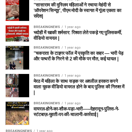
“सासाराम की मुस्लिम महिलाओं ने रचाया मेहंदी से
‘ऑपरेशन सिन्दूर’, पीएम मोदी के स्वागत में गूंजा एकता का
संदेश|
BREAKINGNEWS
1 year ago
भदोही में खाकी शर्मसार: रिश्वत लेते पकड़े गए पुलिसकर्मी,
वीडियो वायरल |
BREAKINGNEWS
1 year ago
“चकराता के टाइगर फॉल में प्रकृति का कहर — भारी पेड़
और पत्थरों के गिरने से 2 की मौके पर मौत, कई घायल |
BREAKINGNEWS
1 year ago
मेरठ में महिला के साथ सड़क पर अश्लील हरकत करने
वाला युवक वीडियो वायरल होने के बाद पुलिस की गिरफ्त में
|
BREAKINGNEWS
1 year ago
वायरल-होने-का-शौक-पड़ा-भारी-—-देहरादून-पुलिस-ने-
स्टंटबाज़-युवती-पर-की-चालानी-कार्रवाई |
BREAKINGNEWS
1 year ago