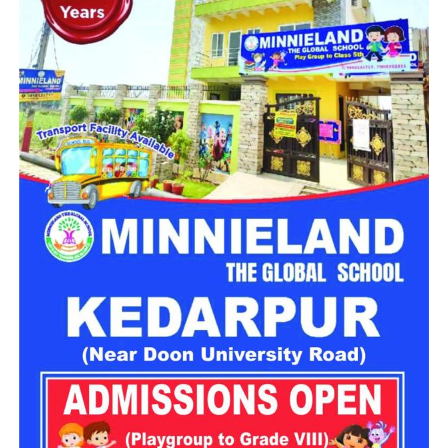
गांव’ विकसित करने की योजना तैयार की जा रही है। इस योजना का उद्देश्य
नारी निकेतन में रहने वाली महिलाओं और बच्चों को सुरक्षित माहौल के साथ-
साथ घर जैसा अपनापन और स्वतंत्रता देना है।
उत्तराखंड में बन रहा ‘आलंबन गांव’
महिला सशक्तिकरण एवं बाल विकास विभाग
के निदेशक आईएएस बंशीलाल
राणा के मुताबिक, नारी निकेतन में आने वाली कई महिलाएं और बच्चे खुद को
एक बंद संस्थान या जेल जैसी जगह पर महसूस करते हैं। यही वजह है कि
कई बार बच्चे वहां से निकलने या भागने की कोशिश तक करने लगते हैं।
इसी समस्या को ध्यान में रखते हुए विभाग अब ऐसा इंफ्रास्ट्रक्चर तैयार
करने की दिशा में काम कर रहा है, जहां रहने वाले लोगों को संस्थागत माहौल
के बजाय परिवार जैसा वातावरण मिल सके।
16 घरों में मिलेगा परिवार जैसा माहौल
प्रस्तावित आलंबन गांव में कॉटेज और छोटे घर विकसित किए जाएंगे। यहां
एक परिवार की तर्ज पर लोगों को रखा जाएगा। योजना के मुताबिक, एक