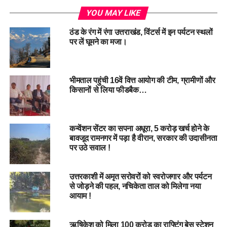
का उद्देश्य पर्यावरण संरक्षण के साथ प्रदूषण कम करना और यातायात जाम
YOU MAY LIKE
से राहत प्रदान करना है।
ठंड के रंग में रंगा उत्तराखंड, विंटर्स में इन पर्यटन स्थलों
परियोजना के
महत्वपूर्ण बिंदु
……
पर लें घूमने का मजा।
दुनिया के पांच सबसे लंबे मोनो-केबल रोपवे सिस्टम में से एक होगा।
भीमताल पहुंची 16वें वित्त आयोग की टीम, ग्रामीणों और
कुल लागत: 285 करोड़ रुपये।
किसानों से लिया फीडबैक…
कुल 26 टावर, जिनमें से 16 का निर्माण पूरा।
10 मंजिला बहुस्तरीय पार्किंग, 2,000+ वाहनों की क्षमता।
कन्वेंशन सेंटर का सपना अधूरा, 5 करोड़ खर्च होने के
बावजूद रामनगर में पड़ा है वीरान, सरकार की उदासीनता
पर उठे सवाल !
रोपवे मोनो-केबल डिटैचेबल गोंडोला सिस्टम पर आधारित।
लगभग 1,000 मीटर की ऊंचाई तक जाएगा।
उत्तरकाशी में अमृत सरोवरों को स्वरोजगार और पर्यटन
से जोड़ने की पहल, नचिकेता ताल को मिलेगा नया
दक्षिण एशिया में अपनी तरह का सबसे लंबा पैसेंजर रोपवे होगा।
आयाम !
पर्यावरण अनुकूल, पूरी तरह बिजली से संचालित।
ऋषिकेश को मिला 100 करोड़ का राफ्टिंग बेस स्टेशन