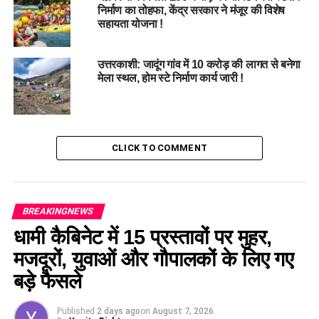
निर्माण का तोहफा, केंद्र सरकार ने मंजूर की विशेष
प्रति घंटे 1,300 यात्रियों को ले जाने की क्षमता।
सहायता योजना !
ऑटोमेटिक दरवाजे और मौसम से सुरक्षा देने वाला आधुनिक डिजाइन।
उत्तरकाशी: जादूंग गांव में 10 करोड़ की लागत से बनेगा
धीरज सिंह गर्ब्याल पर्यटन सचिव:
देहरादून-मसूरी रोपवे पर्यटकों को तेज,
मेला स्थल, होम स्टे निर्माण कार्य जारी !
सुरक्षित और पर्यावरण के अनुकूल यात्रा प्रदान करेगा। यह परियोजना
पहाड़ी पर्यटन को बढ़ावा देने के साथ-साथ यातायात जाम में कमी लाने में
महत्वपूर्ण भूमिका निभाएगी।
CLICK TO COMMENT
BREAKINGNEWS
धामी कैबिनेट में 15 प्रस्तावों पर मुहर,
मजदूरों, युवाओं और गौपालकों के लिए गए
बड़े फैसले
Published
2 days ago
on
August 7, 2026