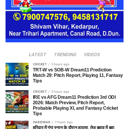
यूनिट में करीब दो महिलाएं, चार बच्चे और एक किशोरी को शामिल किया
जाएगा। इस तरह उन्हें एक परिवार की तरह साथ रहने का अवसर मिलेगा।
हर यूनिट में अलग किचन जैसी सुविधाएं भी होंगी, ताकि वहां रहने वाली
महिलाओं और बच्चों को रोजमर्रा के जीवन में ज्यादा स्वतंत्रता और जिम्मेदारी
का अनुभव हो सके। प्रस्तावित परिसर में कुल 16 घर विकसित किए
जाएंगे, जिनमें करीब 88 लोगों के रहने की व्यवस्था होगी।
LATEST
TRENDING
VIDEOS
CRICKET
3 hours ago
TRT-W vs SOB-W Dream11 Prediction
Match 29: Pitch Report, Playing 11, Fantasy
Tips
CRICKET
3 hours ago
IRE vs AFG Dream11 Prediction 3rd ODI
2026: Match Preview, Pitch Report,
Probable Playing XI, and Fantasy Cricket
Tips
HARIDWAR
7 hours ago
हरिद्वार में गंगा स्नान के दौरान हादसा, तेज बहाव में बहा