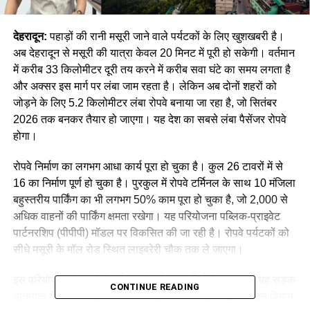
देहरादून:
पहाड़ों की रानी मसूरी जाने वाले पर्यटकों के लिए खुशखबरी है।
अब देहरादून से मसूरी की यात्रा केवल 20 मिनट में पूरी हो सकेगी। वर्तमान
में करीब 33 किलोमीटर दूरी तय करने में करीब सवा घंटे का समय लगता है
और अक्सर इस मार्ग पर लंबा जाम रहता है। लेकिन अब दोनों शहरों को
जोड़ने के लिए 5.2 किलोमीटर लंबा रोपवे बनाया जा रहा है, जो सितंबर
2026 तक बनकर तैयार हो जाएगा। यह देश का सबसे लंबा पैसेंजर रोपवे
होगा।
रोपवे निर्माण का लगभग आधा कार्य पूरा हो चुका है। कुल 26 टावरों में से
16 का निर्माण पूर्ण हो चुका है। पुरकुल में रोपवे टर्मिनल के साथ 10 मंजिला
बहुस्तरीय पार्किंग का भी लगभग 50% काम पूरा हो चुका है, जो 2,000 से
अधिक वाहनों की पार्किंग क्षमता रखेगा। यह परियोजना पब्लिक-प्राइवेट
पार्टनरशिप (पीपीपी) मॉडल पर विकसित की जा रही है। रोपवे पर्यटकों को
सीधे मसूरी के मॉल रोड स्थित लाइब्रेरी चौक तक ले जाएगा।
इस परियोजना से मसूरी में पर्यटन को नई उड़ान मिलेगी। साथ ही यह सड़क
CONTINUE READING
यातायात में भी कमी लाने में मददगार साबित होगा। उत्तराखंड पर्यटन विभाग