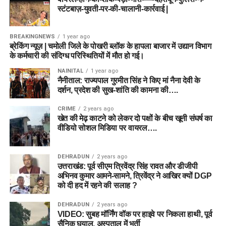
स्टंटबाज़-युवती-पर-की-चालानी-कार्रवाई |
BREAKINGNEWS
1 year ago
ब्रेकिंग न्यूज़ | चमोली जिले के पोखरी ब्लॉक के हापला बाजार में उद्यान विभाग
के कर्मचारी की संदिग्ध परिस्थितियों में मौत हो गई।
NAINITAL
1 year ago
नैनीताल: राज्यपाल गुरमीत सिंह ने किए मां नैना देवी के
दर्शन, प्रदेश की सुख-शांति की कामना की….
CRIME
2 years ago
खेत की मेढ़ काटने को लेकर दो पक्षों के बीच खूनी संघर्ष का
वीडियो सोशल मिडिया पर वायरल….
DEHRADUN
2 years ago
उत्तराखंड: पूर्व सीएम त्रिवेंद्र सिंह रावत और डीजीपी
अभिनव कुमार आमने-सामने, त्रिवेंद्र ने आखिर क्यों DGP
को दी हद में रहने की सलाह ?
DEHRADUN
2 years ago
VIDEO: सुबह मॉर्निंग वॉक पर हाइवे पर निकला हाथी, पूर्व
सैनिक घयाल, अस्पताल में भर्ती