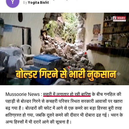
मजदूरी का प्रावधान भी किया गया है।
By
Yogita Bisht
पढ़े धामी कैबिनेट के प्रमुख फैसले
Mussoorie News :
मसूरी में लगातार हो रही बारिश
के बीच गनहिल की
GST संशोधित अध्यादेश को मंजूरी।
पहाड़ी से बोल्डर गिरने से कचहरी परिसर स्थित सरकारी आवासों पर खतरा
नैनीताल हाईकोर्ट के लिए हल्द्वानी गौलापार में 30 हेक्टेयर जमीन
बढ़ गया है। बोल्डरों की चपेट में आने से एक कमरे का बड़ा हिस्सा बुरी तरह
देने का फैसला।
क्षतिग्रस्त हो गया, जबकि दूसरे कमरे की दीवार भी दोबारा ढह गई। भवन के
अन्य हिस्सों में भी दरारें आने की सूचना है।
राज्य क्रीड़ा विश्वविद्यालय हल्द्वानी के लिए 122 पदों के सृजन को