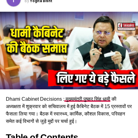
By
Yogita Bisht
#DehradunMussorieRopeway #TourismDevelopment
#EcofriendlyTransport
RELATED TOPICS:
DEHRADUN-MUSSORIE ROPEWAY
ECO-FRIENDLY TRANSPORT
TOURISM DEVELOPMENT
UP NEXT
नैनीताल में उपराष्ट्रपति ने आपातकाल को बताया लोकतंत्र का काला
अध्याय
DON'T MISS
उत्तराखंड दौरे के बीच उपराष्ट्रपति की तबीयत बिगड़ी, नैनीताल
Dhami Cabinet Decisions :
मुख्यमंत्री पुष्कर सिंह धामी
की
राजभवन में चला उपचार
अध्यक्षता में शुक्रवार को सचिवालय में हुई कैबिनेट बैठक में 15 प्रस्तावों पर
फैसला लिया गया। बैठक में स्वास्थ्य, कार्मिक, कौशल विकास, परिवहन
समेत कई विभागों से जुड़े मुद्दों पर चर्चा हुई।
Table of Contents