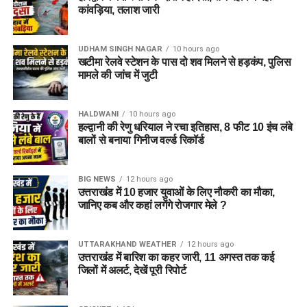
जेल नहीं, रेजिडेंशियल कॉम्प्लेक्स जैसा
कांवड़िया, तलाश जारी
होगा माहौल
UDHAM SINGH NAGAR
10 hours ago
खटीमा रेलवे स्टेशन के पास दो शव मिलने से हड़कंप, पुलिस
आलंबन गांव की सबसे खास बात यही होगी कि यहां रहने वाली महिलाओं
मामले की जांच में जुटी
और बच्चों को यह महसूस न हो कि वे किसी जेल या बंद संस्थान में रह रहे
हैं। इसके बजाय पूरा परिसर एक रेजिडेंशियल कॉम्प्लेक्स की तरह विकसित
किया जाएगा, जहां सुरक्षा के साथ रहने, पढ़ाई, दैनिक जीवन और सामाजिक
HALDWANI
10 hours ago
हल्द्वानी की रेणु धरियाल ने रचा इतिहास, 8 फीट 10 इंच लंबे
विकास से जुड़ी सुविधाएं उपलब्ध होंगी।
बालों से बनाया गिनीज वर्ल्ड रिकॉर्ड
परिसर को आधुनिक सुविधाओं से लैस करने की योजना है। यहां आंगनबाड़ी
केंद्र भी खोले जाएंगे। जरूरत पड़ने पर प्राथमिक विद्यालय की सुविधा भी
BIG NEWS
12 hours ago
उत्तराखंड में 10 हजार युवाओं के लिए नौकरी का मौका,
उपलब्ध कराई जा सकती है। इस पहल का मकसद सिर्फ महिलाओं और
जानिए कब और कहां लगेंगे रोजगार मेले ?
बच्चों को रहने की जगह देना नहीं, बल्कि उन्हें ऐसा वातावरण उपलब्ध कराना
है, जहां वे खुद को सुरक्षित, सम्मानित और परिवार का हिस्सा महसूस कर
सकें।
UTTARAKHAND WEATHER
12 hours ago
उत्तराखंड में बारिश का कहर जारी, 11 अगस्त तक कई
जिलों में अलर्ट, देखें पूरी रिपोर्ट
5 एकड़ जमीन की हो रही है तलाश
आलंबन गांव विकसित करने के लिए करीब 5 एकड़ जमीन की आवश्यकता