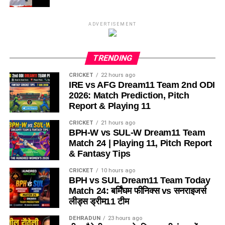
ADVERTISEMENT
TRENDING
CRICKET
22 hours ago
IRE vs AFG Dream11 Team 2nd ODI
2026: Match Prediction, Pitch
Report & Playing 11
CRICKET
21 hours ago
BPH-W vs SUL-W Dream11 Team
Match 24 | Playing 11, Pitch Report
& Fantasy Tips
CRICKET
10 hours ago
BPH vs SUL Dream11 Team Today
Match 24: बर्मिंघम फीनिक्स vs सनराइजर्स
लीड्स ड्रीम11 टीम
DEHRADUN
23 hours ago