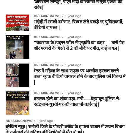
‘ऑपरेशन सिन्दूर’, पीएम मोदी के स्वागत में गूंजा एकता का
संदेश|
BREAKINGNEWS
1 year ago
भदोही में खाकी शर्मसार: रिश्वत लेते पकड़े गए पुलिसकर्मी,
वीडियो वायरल |
BREAKINGNEWS
1 year ago
“चकराता के टाइगर फॉल में प्रकृति का कहर — भारी पेड़
और पत्थरों के गिरने से 2 की मौके पर मौत, कई घायल |
BREAKINGNEWS
1 year ago
मेरठ में महिला के साथ सड़क पर अश्लील हरकत करने
वाला युवक वीडियो वायरल होने के बाद पुलिस की गिरफ्त में
|
BREAKINGNEWS
1 year ago
वायरल-होने-का-शौक-पड़ा-भारी-—-देहरादून-पुलिस-ने-
स्टंटबाज़-युवती-पर-की-चालानी-कार्रवाई |
BREAKINGNEWS
1 year ago
ब्रेकिंग न्यूज़ | चमोली जिले के पोखरी ब्लॉक के हापला बाजार में उद्यान विभाग
के कर्मचारी की संदिग्ध परिस्थितियों में मौत हो गई।