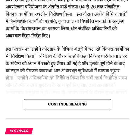
अवसंरचना परियोजना के अंतर्गत वार्ड संख्या 04 से 26 तक संचालित
विकास कार्यों का स्थलीय निरीक्षण किया। इस दौरान उन्होंने विभिन्न वार्डों
में निर्माणाधीन कार्यों की प्रगति, गुणवत्ता तथा निर्धारित मानकों के अनुरूप
कार्यों के क्रियान्वयन का जायजा लिया और संबंधित अधिकारियों को
आवश्यक दिशा-निर्देश दिए।
इस अवसर पर उन्होंने कोटद्वार के विभिन्न क्षेत्रों में चल रहे विकास कार्यों का
केंद्रीय मंत्री ने कहा कि उत्तराखंड की पहाड़ियों में कहने को तो आबादी कम
भी निरीक्षण किया। निरीक्षण के दौरान उन्होंने कहा कि यह परियोजना शहर
है लेकिन देश की सीमाओं की रक्षा में उत्तराखंड के लोगों का अहम योगदान
के भविष्य को ध्यान में रखते हुए तैयार की गई है और इसके पूर्ण होने के बाद
है।
कोटद्वार की पेयजल व्यवस्था और आधारभूत सुविधाओं में व्यापक सुधार
उन्होंने कहा कि इंदिरा गांधी ने वन रैंक वन पेंशन का वादा किया था लेकिन
होगा। उन्होंने अधिकारियों को निर्देशित किया कि सभी कार्य निर्धारित समय
यह वादा नरेंद्र मोदी ने पूरा किया और 70 हजार करोड़ रुपये की धनराशि
सीमा के भीतर उच्च गुणवत्ता के साथ पूर्ण किए जाएं तथा आमजन को
उन्होंने सीधा सेना के जवानों के खाते में डालने का काम किया। उन्होंने कहा
अनावश्यक असुविधा न हो। साथ ही, निर्माण कार्यों के दौरान सुरक्षा मानकों
कि नरेंद्र मोदी को फिर प्रधानमंत्री बनाने का मतलब है विकसित भारत
का भी पूर्ण पालन सुनिश्चित किया जाए।
बनाना, विकसित उत्तराखंड बनाना।
CONTINUE READING
KOTDWAR