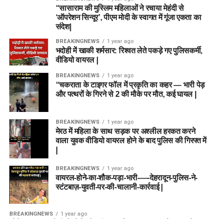
“सासाराम की मुस्लिम महिलाओं ने रचाया मेहंदी से
‘ऑपरेशन सिन्दूर’, पीएम मोदी के स्वागत में गूंजा एकता का
संदेश|
BREAKINGNEWS
1 year ago
भदोही में खाकी शर्मसार: रिश्वत लेते पकड़े गए पुलिसकर्मी,
वीडियो वायरल |
BREAKINGNEWS
1 year ago
“चकराता के टाइगर फॉल में प्रकृति का कहर — भारी पेड़
और पत्थरों के गिरने से 2 की मौके पर मौत, कई घायल |
BREAKINGNEWS
1 year ago
मेरठ में महिला के साथ सड़क पर अश्लील हरकत करने
वाला युवक वीडियो वायरल होने के बाद पुलिस की गिरफ्त में
|
BREAKINGNEWS
1 year ago
वायरल-होने-का-शौक-पड़ा-भारी-—-देहरादून-पुलिस-ने-
स्टंटबाज़-युवती-पर-की-चालानी-कार्रवाई |
BREAKINGNEWS
1 year ago