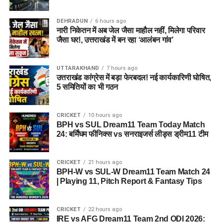
में पार्टी छोड़ने की दौड़ लगी है। उन्होंने कहा कि गढ़वाल भारत की सुरक्षा का
गढ़ है। गढ़वाल का देश की सुरक्षा में बड़ा योगदान है, उन्होंने जनता का
DEHRADUN
6 hours ago
आह्वान किया कि गढ़वाल को एक ऐसा प्रतिनिधि दीजिए जो गढ़वाल का
नारी निकेतन में अब जेल जैसा माहौल नहीं, मिलेगा परिवार
विकास कर सके।
जैसा घर!, उत्तराखंड में बन रहा ‘आलंबन गांव’
UTTARAKHAND
7 hours ago
उत्तराखंड कांग्रेस में बड़ा फेरबदल! नई कार्यकारिणी घोषित,
5 समितियों का भी गठन
CRICKET
10 hours ago
BPH vs SUL Dream11 Team Today Match
24: बर्मिंघम फीनिक्स vs सनराइजर्स लीड्स ड्रीम11 टीम
CRICKET
21 hours ago
BPH-W vs SUL-W Dream11 Team Match 24
| Playing 11, Pitch Report & Fantasy Tips
CRICKET
22 hours ago
IRE vs AFG Dream11 Team 2nd ODI 2026: