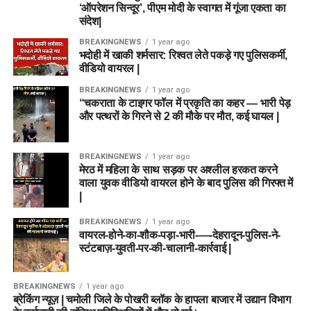
‘ऑपरेशन सिन्दूर’, पीएम मोदी के स्वागत में गूंजा एकता का
संदेश|
BREAKINGNEWS
1 year ago
भदोही में खाकी शर्मसार: रिश्वत लेते पकड़े गए पुलिसकर्मी,
वीडियो वायरल |
BREAKINGNEWS
1 year ago
“चकराता के टाइगर फॉल में प्रकृति का कहर — भारी पेड़
और पत्थरों के गिरने से 2 की मौके पर मौत, कई घायल |
BREAKINGNEWS
1 year ago
मेरठ में महिला के साथ सड़क पर अश्लील हरकत करने
वाला युवक वीडियो वायरल होने के बाद पुलिस की गिरफ्त में
|
BREAKINGNEWS
1 year ago
वायरल-होने-का-शौक-पड़ा-भारी-—-देहरादून-पुलिस-ने-
स्टंटबाज़-युवती-पर-की-चालानी-कार्रवाई |
BREAKINGNEWS
1 year ago
ब्रेकिंग न्यूज़ | चमोली जिले के पोखरी ब्लॉक के हापला बाजार में उद्यान विभाग