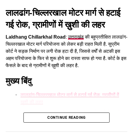
अनियमितता बर्दाश्त नहीं की जाएगी। जनता की अपेक्षाओं के अनुरूप
हजार करोड़ उत्तराखंड को दिये जबकि मोदी ने 1 लाख 66 हजार करोड़
लालढांग-चिल्लरखाल मोटर मार्ग से हटाई
समयबद्ध तरीके से कार्य पूर्ण कर उन्हें शीघ्र लाभान्वित किया जाए।
रुपया सीधा ग्रांट के रूप में दिये। 82 हजार करोड़ इंफ्रा के लिए भेजे, और
भी हजारों करोड़ के विभिन्न प्रोजेक्ट चल रहे हैं।
गई रोक, ग्रामीणों में ख़ुशी की लहर
इस अवसर पर परियोजना प्रबंधक जतिन सिंह सैनी, सहायक अभियंता
(AE) सुमित कुमार, कनिष्ठ अभियंता (JE) विश्रुत, डीएससी मैनेजर नरेंद्र
Laldhang Chillarkhal Road
:
उत्तराखंड
की बहुप्रतीक्षित लालढांग-
सिंह तथा ठेकेदार प्रतिनिधि दीपक व्यास , विधायक प्रतिनिधि महेश नेगी (
चिल्लरखाल मोटर मार्ग परियोजना को लेकर बड़ी राहत मिली है. सुप्रीम
मुन्ना फौजी ) , कमल नेगी , दीपक गौड़ आदि उपस्थित रहे।
कोर्ट ने सड़क निर्माण पर लगी रोक हटा दी है, जिससे वर्षों से अटकी इस
अहम परियोजना के फिर से शुरू होने का रास्ता साफ हो गया है. कोर्ट के इस
फैसले के बाद से ग्रामीणों में ख़ुशी की लहर है.
मुख्य बिंदु
लालढांग-चिल्लरखाल मोटर मार्ग से हटाई गई रोक, ग्रामीणों में
ख़ुशी की लहर
Laldhang Chillarkhal Road परियोजना को कोर्ट से मंजूरी
CONTINUE READING
लम्बे समय से बाधित था निर्माण कार्य
कोटद्वार से हरिद्वार की दूरी होगी कम