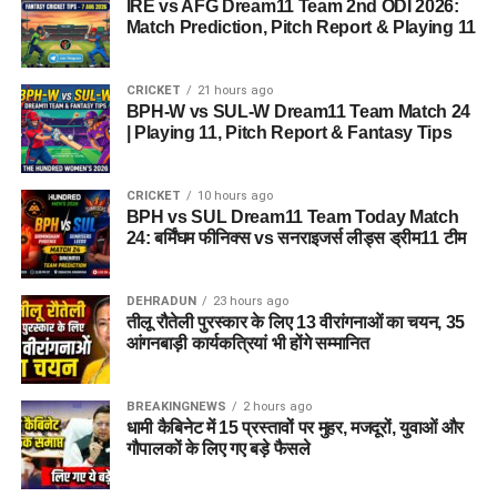
सूर्य तिलक राम नवमी: इंतजार की घडी हुई ख़त्म, दो साल की कड़ी
IRE vs AFG Dream11 Team 2nd ODI 2026:
Match Prediction, Pitch Report & Playing 11
मेहनत के बाद इस तरह होगा भगवान श्रीराम जी का अभिषेक।
DON'T MISS
केंद्र सरकार के सहयोग से हमें 1700 करोड़ की धनराशि जोशीमठ के
CRICKET
21 hours ago
पुननिर्माण एवं विकास कार्यों के लिए मिली है -सीएम धामी।
BPH-W vs SUL-W Dream11 Team Match 24
| Playing 11, Pitch Report & Fantasy Tips
CRICKET
10 hours ago
BPH vs SUL Dream11 Team Today Match
24: बर्मिंघम फीनिक्स vs सनराइजर्स लीड्स ड्रीम11 टीम
DEHRADUN
23 hours ago
तीलू रौतेली पुरस्कार के लिए 13 वीरांगनाओं का चयन, 35
आंगनबाड़ी कार्यकत्रियां भी होंगे सम्मानित
BREAKINGNEWS
2 hours ago
धामी कैबिनेट में 15 प्रस्तावों पर मुहर, मजदूरों, युवाओं और
गौपालकों के लिए गए बड़े फैसले