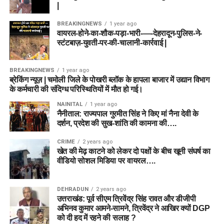
|
BREAKINGNEWS
1 year ago
वायरल-होने-का-शौक-पड़ा-भारी-—-देहरादून-पुलिस-ने-
स्टंटबाज़-युवती-पर-की-चालानी-कार्रवाई |
BREAKINGNEWS
1 year ago
ब्रेकिंग न्यूज़ | चमोली जिले के पोखरी ब्लॉक के हापला बाजार में उद्यान विभाग
के कर्मचारी की संदिग्ध परिस्थितियों में मौत हो गई।
NAINITAL
1 year ago
नैनीताल: राज्यपाल गुरमीत सिंह ने किए मां नैना देवी के
दर्शन, प्रदेश की सुख-शांति की कामना की….
CRIME
2 years ago
खेत की मेढ़ काटने को लेकर दो पक्षों के बीच खूनी संघर्ष का
वीडियो सोशल मिडिया पर वायरल….
DEHRADUN
2 years ago
उत्तराखंड: पूर्व सीएम त्रिवेंद्र सिंह रावत और डीजीपी
अभिनव कुमार आमने-सामने, त्रिवेंद्र ने आखिर क्यों DGP
को दी हद में रहने की सलाह ?