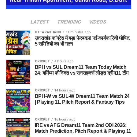
LATEST
TRENDING
VIDEOS
UTTARAKHAND
11 minutes ago
उत्तराखंड कांग्रेस में बड़ा फेरबदल! नई कार्यकारिणी घोषित,
उन्होंने आगे लिखा कि वे देश के युवाओं की भावनाओं, आकांक्षाओं और उनकी
5 समितियों का भी गठन
उचित अपेक्षाओं का सम्मान करते हैं। उनके अनुसार, भारत के युवाओं के
सपनों को साकार करना सार्वजनिक जीवन में कार्यरत प्रत्येक व्यक्ति की
CRICKET
4 hours ago
नैतिक जिम्मेदारी है।
BPH vs SUL Dream11 Team Today Match
24: बर्मिंघम फीनिक्स vs सनराइजर्स लीड्स ड्रीम11 टीम
कॉकरोच जनता पार्टी ने इसे बताया
लोकतंत्र की जीत
CRICKET
14 hours ago
BPH-W vs SUL-W Dream11 Team Match 24
| Playing 11, Pitch Report & Fantasy Tips
धर्मेंद्र प्रधान ने अपने कार्यकाल के दौरान प्रधानमंत्री के नेतृत्व में देश की
सेवा करने का अवसर मिलने पर आभार भी व्यक्त किया। उन्होंने कहा कि
CRICKET
16 hours ago
इस जिम्मेदारी को निभाना उनके लिए सम्मान की बात रही।
IRE vs AFG Dream11 Team 2nd ODI 2026:
Match Prediction, Pitch Report & Playing 11