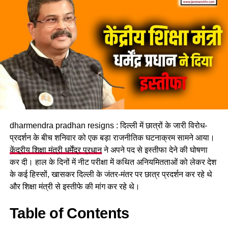
हैं। प्रशासन का कहना है कि मौसम की स्थिति सामान्य होने और मार्ग पूरी
तरह सुरक्षित होने के बाद ही यात्रा दोबारा शुरू करने पर फैसला लिया
जाएगा।
लगातार हो रही बारिश ने बढ़ाई परेशानी
राज्य के कई जिलों में बारिश का प्रभाव लगातार बना हुआ है। मौसम विभाग
के अनुसार उत्तरकाशी, देहरादून, टिहरी, रुद्रप्रयाग, चमोली, ऊधम सिंह
नगर, बागेश्वर, पिथौरागढ़ और नैनीताल में भारी से बहुत भारी वर्षा होने की
संभावना है। इसके अलावा कुछ क्षेत्रों में तेज गर्जना, बिजली गिरने और
अचानक बाढ़ जैसी परिस्थितियां भी बन सकती हैं।
dharmendra pradhan resigns : दिल्ली में छात्रों के जारी विरोध-
प्रदर्शन के बीच शनिवार को एक बड़ा राजनीतिक घटनाक्रम सामने आया।
केंद्रीय शिक्षा मंत्री धर्मेंद्र प्रधान
ने अपने पद से इस्तीफा देने की घोषणा
कर दी। हाल के दिनों में नीट परीक्षा में कथित अनियमितताओं को लेकर देश
के कई हिस्सों, खासकर दिल्ली के जंतर-मंतर पर छात्र प्रदर्शन कर रहे थे
और शिक्षा मंत्री से इस्तीफे की मांग कर रहे थे।
Table of Contents