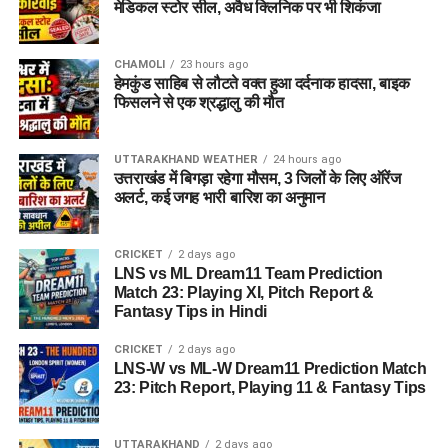
इस बीच, प्रदर्शन कर रहे छात्रों की मांगों के बीच आए इस फैसले को लेकर
मेडिकल स्टोर सील, अवैध क्लिनिक पर भी शिकंजा
राजनीतिक प्रतिक्रियाएं भी सामने आने लगी हैं।
कॉकरोच जनता पार्टी
ने
इसे लोकतंत्र की जीत बताते हुए छात्रों के आंदोलन का परिणाम बताया है।
CHAMOLI
23 hours ago
हेमकुंड साहिब से लौटते वक्त हुआ दर्दनाक हादसा, बाइक
फिसलने से एक श्रद्धालु की मौत
UTTARAKHAND WEATHER
24 hours ago
उत्तराखंड में बिगड़ा रहेगा मौसम, 3 जिलों के लिए ऑरेंज
अलर्ट, कई जगह भारी बारिश का अनुमान
CRICKET
2 days ago
LNS vs ML Dream11 Team Prediction
Match 23: Playing XI, Pitch Report &
Fantasy Tips in Hindi
CRICKET
2 days ago
LNS-W vs ML-W Dream11 Prediction Match
23: Pitch Report, Playing 11 & Fantasy Tips
UTTARAKHAND
2 days ago