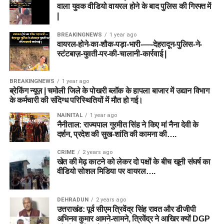
वाला युवक वीडियो वायरल होने के बाद पुलिस की गिरफ्त में
|
BREAKINGNEWS
1 year ago
वायरल-होने-का-शौक-पड़ा-भारी-—-देहरादून-पुलिस-ने-
स्टंटबाज़-युवती-पर-की-चालानी-कार्रवाई |
BREAKINGNEWS
1 year ago
ब्रेकिंग न्यूज़ | चमोली जिले के पोखरी ब्लॉक के हापला बाजार में उद्यान विभाग
के कर्मचारी की संदिग्ध परिस्थितियों में मौत हो गई।
NAINITAL
1 year ago
नैनीताल: राज्यपाल गुरमीत सिंह ने किए मां नैना देवी के
दर्शन, प्रदेश की सुख-शांति की कामना की….
CRIME
2 years ago
खेत की मेढ़ काटने को लेकर दो पक्षों के बीच खूनी संघर्ष का
वीडियो सोशल मिडिया पर वायरल….
DEHRADUN
2 years ago
उत्तराखंड: पूर्व सीएम त्रिवेंद्र सिंह रावत और डीजीपी
अभिनव कुमार आमने-सामने, त्रिवेंद्र ने आखिर क्यों DGP