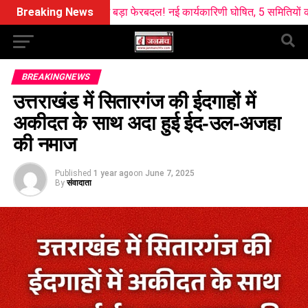
ांग्रेस में बड़ा फेरबदल! नई कार्यकारिणी घोषित, 5 समितियों का भी गठन
Breaking News
B
BREAKINGNEWS
उत्तराखंड में सितारगंज की ईदगाहों में
अकीदत के साथ अदा हुई ईद-उल-अजहा
की नमाज
Published
1 year ago
on
June 7, 2025
By
संवादाता