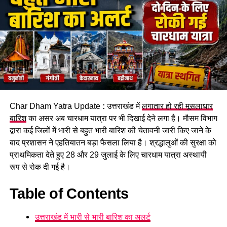
एसपी सिटी अभय सिंह के मुताबिक,
कांवड़ यात्रा
को देखते हुए घाटों पर
चेतावनी बोर्ड लगाए गए हैं और SDRF के जवानों की तैनाती भी की गई है।
इसके बावजूद ये कांवड़िए निर्धारित घाट से अलग जाकर नहर में स्नान कर
रहे थे। इसी दौरान चारों गहरे पानी में डूब गए।
सुरक्षित घाटों पर ही स्नान करने की अपील
पुलिस ने शवों को कब्जे में लेकर पोस्टमार्टम की कार्रवाई शुरू कर दी है।
प्रशासन की ओर से श्रद्धालुओं से अपील की जा रही है कि वे निर्धारित और
Char Dham Yatra Update
:
उत्तराखंड में
लगातार हो रही मूसलाधार
सुरक्षित घाटों पर ही स्नान करें और चेतावनी वाले स्थानों पर जाने से बचें।
बारिश
का असर अब चारधाम यात्रा पर भी दिखाई देने लगा है। मौसम विभाग
द्वारा कई जिलों में भारी से बहुत भारी बारिश की चेतावनी जारी किए जाने के
बाद प्रशासन ने एहतियातन बड़ा फैसला लिया है। श्रद्धालुओं की सुरक्षा को
प्राथमिकता देते हुए 28 और 29 जुलाई के लिए चारधाम यात्रा अस्थायी
रूप से रोक दी गई है।
Table of Contents
उत्तराखंड में भारी से भारी बारिश का अलर्ट