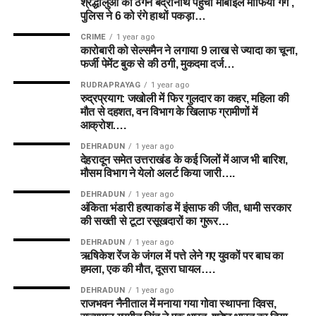
श्रद्धालुओं को ठगने बद्रीनाथ पहुंचा मोबाइल माफिया गैंग ,
पुलिस ने 6 को रंगे हाथों पकड़ा…
CRIME
1 year ago
कारोबारी को सेल्समैन ने लगाया 9 लाख से ज्यादा का चूना,
फर्जी पेमेंट बुक से की ठगी, मुकदमा दर्ज…
RUDRAPRAYAG
1 year ago
रुद्रप्रयाग: जखोली में फिर गुलदार का कहर, महिला की
मौत से दहशत, वन विभाग के खिलाफ ग्रामीणों में
आक्रोश….
DEHRADUN
1 year ago
देहरादून समेत उत्तराखंड के कई जिलों में आज भी बारिश,
मौसम विभाग ने येलो अलर्ट किया जारी….
DEHRADUN
1 year ago
अंकिता भंडारी हत्याकांड में इंसाफ की जीत, धामी सरकार
की सख्ती से टूटा रसूखदारों का गुरूर…
DEHRADUN
1 year ago
ऋषिकेश रेंज के जंगल में पत्ते लेने गए युवकों पर बाघ का
हमला, एक की मौत, दूसरा घायल….
DEHRADUN
1 year ago
राजभवन नैनीताल में मनाया गया गोवा स्थापना दिवस,