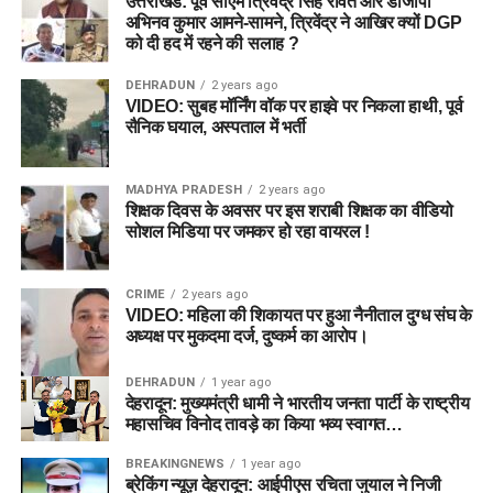
उत्तराखंड: पूर्व सीएम त्रिवेंद्र सिंह रावत और डीजीपी
अभिनव कुमार आमने-सामने, त्रिवेंद्र ने आखिर क्यों DGP
को दी हद में रहने की सलाह ?
DEHRADUN
2 years ago
VIDEO: सुबह मॉर्निंग वॉक पर हाइवे पर निकला हाथी, पूर्व
सैनिक घयाल, अस्पताल में भर्ती
MADHYA PRADESH
2 years ago
शिक्षक दिवस के अवसर पर इस शराबी शिक्षक का वीडियो
सोशल मिडिया पर जमकर हो रहा वायरल !
CRIME
2 years ago
VIDEO: महिला की शिकायत पर हुआ नैनीताल दुग्ध संघ के
अध्यक्ष पर मुकदमा दर्ज, दुष्कर्म का आरोप।
DEHRADUN
1 year ago
देहरादून: मुख्यमंत्री धामी ने भारतीय जनता पार्टी के राष्ट्रीय
महासचिव विनोद तावड़े का किया भव्य स्वागत…
BREAKINGNEWS
1 year ago
ब्रेकिंग न्यूज़ देहरादून: आईपीएस रचिता जुयाल ने निजी