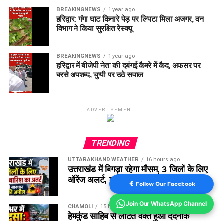
BREAKINGNEWS
1 year ago
हरिद्वार: गंगा घाट किनारे पेड़ पर लिपटा मिला अजगर, वन
विभाग ने किया सुरक्षित रेस्क्यू
BREAKINGNEWS
1 year ago
हरिद्वार में बीजेपी नेता की दबंगई कैमरे में कैद, अफसर पर
बरसे अपशब्द, चुप्पी पर उठे सवाल
ADVERTISEMENT
TRENDING
UTTARAKHAND WEATHER
16 hours ago
उत्तराखंड में बिगड़ा रहेगा मौसम, 3 जिलों के लिए
ऑरेंज अलर्ट, कई जगह भारी बारिश का अनुमान
Follow Our Facebook
Join Our WhatsApp Channel
CHAMOLI
15 hours ago
हेमकुंड साहिब से लौटते वक्त हुआ दर्दनाक