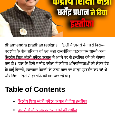
लगातार हो रही बारिश ने बढ़ाई परेशानी
राज्य के कई जिलों में बारिश का प्रभाव लगातार बना हुआ है। मौसम विभाग
के अनुसार उत्तरकाशी, देहरादून, टिहरी, रुद्रप्रयाग, चमोली, ऊधम सिंह
नगर, बागेश्वर, पिथौरागढ़ और नैनीताल में भारी से बहुत भारी वर्षा होने की
संभावना है। इसके अलावा कुछ क्षेत्रों में तेज गर्जना, बिजली गिरने और
अचानक बाढ़ जैसी परिस्थितियां भी बन सकती हैं।
dharmendra pradhan resigns : दिल्ली में छात्रों के जारी विरोध-
प्रदर्शन के बीच शनिवार को एक बड़ा राजनीतिक घटनाक्रम सामने आया।
केंद्रीय शिक्षा मंत्री धर्मेंद्र प्रधान
ने अपने पद से इस्तीफा देने की घोषणा
कर दी। हाल के दिनों में नीट परीक्षा में कथित अनियमितताओं को लेकर देश
के कई हिस्सों, खासकर दिल्ली के जंतर-मंतर पर छात्र प्रदर्शन कर रहे थे
और शिक्षा मंत्री से इस्तीफे की मांग कर रहे थे।
Table of Contents
केंद्रीय शिक्षा मंत्री धर्मेंद्र प्रधान ने दिया इस्तीफा
छात्रों से की पढ़ाई पर ध्यान देने की अपील