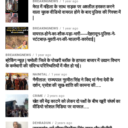
BREAKINGNEWS
1 year ago
मेरठ में महिला के साथ सड़क पर अश्लील हरकत करने
वाला युवक वीडियो वायरल होने के बाद पुलिस की गिरफ्त में
|
BREAKINGNEWS
1 year ago
वायरल-होने-का-शौक-पड़ा-भारी-—-देहरादून-पुलिस-ने-
स्टंटबाज़-युवती-पर-की-चालानी-कार्रवाई |
BREAKINGNEWS
1 year ago
ब्रेकिंग न्यूज़ | चमोली जिले के पोखरी ब्लॉक के हापला बाजार में उद्यान विभाग
के कर्मचारी की संदिग्ध परिस्थितियों में मौत हो गई।
NAINITAL
1 year ago
नैनीताल: राज्यपाल गुरमीत सिंह ने किए मां नैना देवी के
दर्शन, प्रदेश की सुख-शांति की कामना की….
CRIME
2 years ago
खेत की मेढ़ काटने को लेकर दो पक्षों के बीच खूनी संघर्ष का
वीडियो सोशल मिडिया पर वायरल….
DEHRADUN
2 years ago