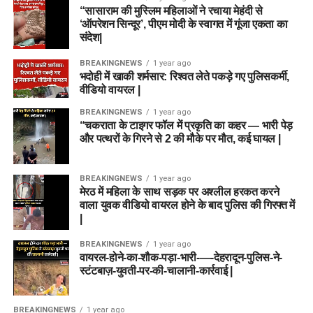
“सासाराम की मुस्लिम महिलाओं ने रचाया मेहंदी से
‘ऑपरेशन सिन्दूर’, पीएम मोदी के स्वागत में गूंजा एकता का
संदेश|
BREAKINGNEWS
1 year ago
भदोही में खाकी शर्मसार: रिश्वत लेते पकड़े गए पुलिसकर्मी,
वीडियो वायरल |
BREAKINGNEWS
1 year ago
“चकराता के टाइगर फॉल में प्रकृति का कहर — भारी पेड़
और पत्थरों के गिरने से 2 की मौके पर मौत, कई घायल |
BREAKINGNEWS
1 year ago
मेरठ में महिला के साथ सड़क पर अश्लील हरकत करने
वाला युवक वीडियो वायरल होने के बाद पुलिस की गिरफ्त में
|
BREAKINGNEWS
1 year ago
वायरल-होने-का-शौक-पड़ा-भारी-—-देहरादून-पुलिस-ने-
स्टंटबाज़-युवती-पर-की-चालानी-कार्रवाई |
BREAKINGNEWS
1 year ago