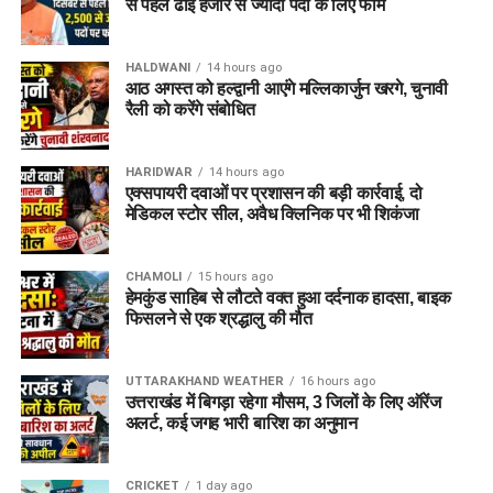
से पहले ढाई हजार से ज्यादा पदों के लिए फॉर्म
HALDWANI
14 hours ago
आठ अगस्त को हल्द्वानी आएंगे मल्लिकार्जुन खरगे, चुनावी
रैली को करेंगे संबोधित
HARIDWAR
14 hours ago
एक्सपायरी दवाओं पर प्रशासन की बड़ी कार्रवाई, दो
मेडिकल स्टोर सील, अवैध क्लिनिक पर भी शिकंजा
CHAMOLI
15 hours ago
हेमकुंड साहिब से लौटते वक्त हुआ दर्दनाक हादसा, बाइक
फिसलने से एक श्रद्धालु की मौत
UTTARAKHAND WEATHER
16 hours ago
उत्तराखंड में बिगड़ा रहेगा मौसम, 3 जिलों के लिए ऑरेंज
इस बीच, प्रदर्शन कर रहे छात्रों की मांगों के बीच आए इस फैसले को लेकर
अलर्ट, कई जगह भारी बारिश का अनुमान
राजनीतिक प्रतिक्रियाएं भी सामने आने लगी हैं।
कॉकरोच जनता पार्टी
ने
इसे लोकतंत्र की जीत बताते हुए छात्रों के आंदोलन का परिणाम बताया है।
CRICKET
1 day ago