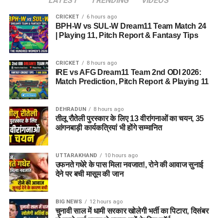
LATEST
TRENDING
VIDEOS
CRICKET
6 hours ago
BPH-W vs SUL-W Dream11 Team Match 24
उन्होंने आगे लिखा कि वे देश के युवाओं की भावनाओं, आकांक्षाओं और उनकी
| Playing 11, Pitch Report & Fantasy Tips
उचित अपेक्षाओं का सम्मान करते हैं। उनके अनुसार, भारत के युवाओं के
सपनों को साकार करना सार्वजनिक जीवन में कार्यरत प्रत्येक व्यक्ति की
CRICKET
8 hours ago
नैतिक जिम्मेदारी है।
IRE vs AFG Dream11 Team 2nd ODI 2026:
Match Prediction, Pitch Report & Playing 11
कॉकरोच जनता पार्टी ने इसे बताया
लोकतंत्र की जीत
DEHRADUN
8 hours ago
तीलू रौतेली पुरस्कार के लिए 13 वीरांगनाओं का चयन, 35
आंगनबाड़ी कार्यकत्रियां भी होंगे सम्मानित
धर्मेंद्र प्रधान ने अपने कार्यकाल के दौरान प्रधानमंत्री के नेतृत्व में देश की
सेवा करने का अवसर मिलने पर आभार भी व्यक्त किया। उन्होंने कहा कि
UTTARAKHAND
10 hours ago
इस जिम्मेदारी को निभाना उनके लिए सम्मान की बात रही।
उफनते गधेरे के पास मिला नवजात!, रोने की आवाज सुनाई
देने पर बची मासूम की जान
BIG NEWS
12 hours ago
चुनावी साल में धामी सरकार खोलेगी भर्ती का पिटारा, दिसंबर