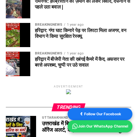
रामनगर: क़ब्रिस्तान की ज़मीन को लेकर विवाद, दफनाने से
पहले उठा बवाल |
BREAKINGNEWS
1 year ago
हरिद्वार: गंगा घाट किनारे पेड़ पर लिपटा मिला अजगर, वन
विभाग ने किया सुरक्षित रेस्क्यू
BREAKINGNEWS
1 year ago
हरिद्वार में बीजेपी नेता की दबंगई कैमरे में कैद, अफसर पर
बरसे अपशब्द, चुप्पी पर उठे सवाल
ADVERTISEMENT
TRENDING
Follow Our Facebook
UTTARAKHAND WEATHER
16 hours ago
उत्तराखंड में बिगड़ा रहेगा मौसम, 3 जिलों के लिए
Join Our WhatsApp Channel
ऑरेंज अलर्ट, कई जगह भारी बारिश का अनुमान