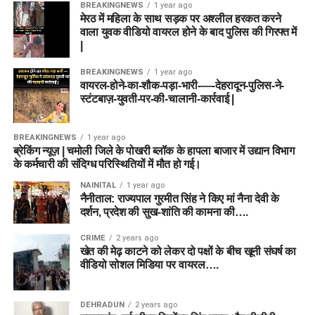
BREAKINGNEWS
1 year ago
मेरठ में महिला के साथ सड़क पर अश्लील हरकत करने
वाला युवक वीडियो वायरल होने के बाद पुलिस की गिरफ्त में
|
BREAKINGNEWS
1 year ago
वायरल-होने-का-शौक-पड़ा-भारी-—-देहरादून-पुलिस-ने-
स्टंटबाज़-युवती-पर-की-चालानी-कार्रवाई |
BREAKINGNEWS
1 year ago
ब्रेकिंग न्यूज़ | चमोली जिले के पोखरी ब्लॉक के हापला बाजार में उद्यान विभाग
के कर्मचारी की संदिग्ध परिस्थितियों में मौत हो गई।
NAINITAL
1 year ago
नैनीताल: राज्यपाल गुरमीत सिंह ने किए मां नैना देवी के
दर्शन, प्रदेश की सुख-शांति की कामना की….
CRIME
2 years ago
खेत की मेढ़ काटने को लेकर दो पक्षों के बीच खूनी संघर्ष का
वीडियो सोशल मिडिया पर वायरल….
DEHRADUN
2 years ago