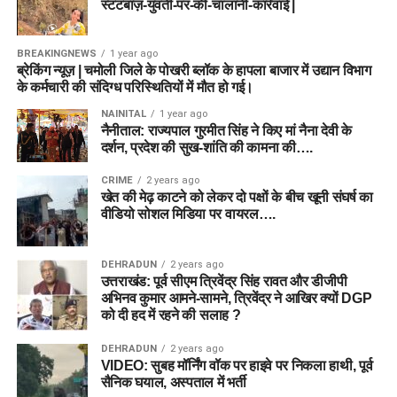
स्टंटबाज़-युवती-पर-की-चालानी-कार्रवाई |
BREAKINGNEWS
1 year ago
ब्रेकिंग न्यूज़ | चमोली जिले के पोखरी ब्लॉक के हापला बाजार में उद्यान विभाग
के कर्मचारी की संदिग्ध परिस्थितियों में मौत हो गई।
NAINITAL
1 year ago
नैनीताल: राज्यपाल गुरमीत सिंह ने किए मां नैना देवी के
दर्शन, प्रदेश की सुख-शांति की कामना की….
CRIME
2 years ago
खेत की मेढ़ काटने को लेकर दो पक्षों के बीच खूनी संघर्ष का
वीडियो सोशल मिडिया पर वायरल….
DEHRADUN
2 years ago
उत्तराखंड: पूर्व सीएम त्रिवेंद्र सिंह रावत और डीजीपी
अभिनव कुमार आमने-सामने, त्रिवेंद्र ने आखिर क्यों DGP
को दी हद में रहने की सलाह ?
DEHRADUN
2 years ago
VIDEO: सुबह मॉर्निंग वॉक पर हाइवे पर निकला हाथी, पूर्व
सैनिक घयाल, अस्पताल में भर्ती