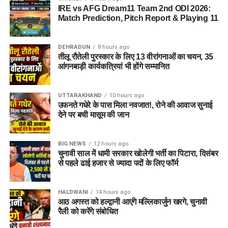
नैतिक जिम्मेदारी है।
IRE vs AFG Dream11 Team 2nd ODI 2026:
Match Prediction, Pitch Report & Playing 11
कॉकरोच जनता पार्टी ने इसे बताया
लोकतंत्र की जीत
DEHRADUN
8 hours ago
तीलू रौतेली पुरस्कार के लिए 13 वीरांगनाओं का चयन, 35
आंगनबाड़ी कार्यकत्रियां भी होंगे सम्मानित
धर्मेंद्र प्रधान ने अपने कार्यकाल के दौरान प्रधानमंत्री के नेतृत्व में देश की
सेवा करने का अवसर मिलने पर आभार भी व्यक्त किया। उन्होंने कहा कि
UTTARAKHAND
10 hours ago
इस जिम्मेदारी को निभाना उनके लिए सम्मान की बात रही।
उफनते गधेरे के पास मिला नवजात!, रोने की आवाज सुनाई
देने पर बची मासूम की जान
BIG NEWS
12 hours ago
चुनावी साल में धामी सरकार खोलेगी भर्ती का पिटारा, दिसंबर
से पहले ढाई हजार से ज्यादा पदों के लिए फॉर्म
HALDWANI
14 hours ago
आठ अगस्त को हल्द्वानी आएंगे मल्लिकार्जुन खरगे, चुनावी
रैली को करेंगे संबोधित