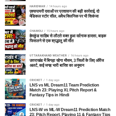
HARIDWAR
14 hours ago
एक्सपायरी दवाओं पर प्रशासन की बड़ी कार्रवाई, दो
मेडिकल स्टोर सील, अवैध क्लिनिक पर भी शिकंजा
CHAMOLI
15 hours ago
हेमकुंड साहिब से लौटते वक्त हुआ दर्दनाक हादसा, बाइक
फिसलने से एक श्रद्धालु की मौत
UTTARAKHAND WEATHER
16 hours ago
उत्तराखंड में बिगड़ा रहेगा मौसम, 3 जिलों के लिए ऑरेंज
इस बीच, प्रदर्शन कर रहे छात्रों की मांगों के बीच आए इस फैसले को लेकर
अलर्ट, कई जगह भारी बारिश का अनुमान
राजनीतिक प्रतिक्रियाएं भी सामने आने लगी हैं।
कॉकरोच जनता पार्टी
ने
इसे लोकतंत्र की जीत बताते हुए छात्रों के आंदोलन का परिणाम बताया है।
CRICKET
1 day ago
LNS vs ML Dream11 Team Prediction
Match 23: Playing XI, Pitch Report &
Fantasy Tips in Hindi
CRICKET
1 day ago
LNS-W vs ML-W Dream11 Prediction Match
23: Pitch Report, Playing 11 & Fantasy Tips