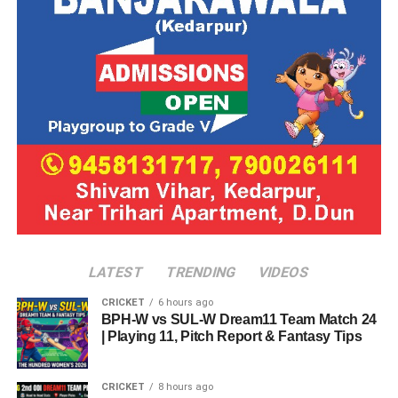
LATEST
TRENDING
VIDEOS
CRICKET
6 hours ago
BPH-W vs SUL-W Dream11 Team Match 24
| Playing 11, Pitch Report & Fantasy Tips
CRICKET
8 hours ago