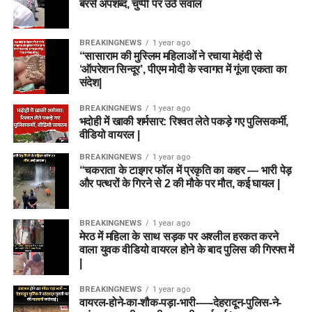
बरसे अपशब्द, चुप्पी पर उठे सवाल
BREAKINGNEWS
1 year ago
“सासाराम की मुस्लिम महिलाओं ने रचाया मेहंदी से
‘ऑपरेशन सिन्दूर’, पीएम मोदी के स्वागत में गूंजा एकता का
संदेश|
BREAKINGNEWS
1 year ago
भदोही में खाकी शर्मसार: रिश्वत लेते पकड़े गए पुलिसकर्मी,
वीडियो वायरल |
BREAKINGNEWS
1 year ago
“चकराता के टाइगर फॉल में प्रकृति का कहर — भारी पेड़
और पत्थरों के गिरने से 2 की मौके पर मौत, कई घायल |
BREAKINGNEWS
1 year ago
मेरठ में महिला के साथ सड़क पर अश्लील हरकत करने
वाला युवक वीडियो वायरल होने के बाद पुलिस की गिरफ्त में
|
BREAKINGNEWS
1 year ago
वायरल-होने-का-शौक-पड़ा-भारी-—-देहरादून-पुलिस-ने-