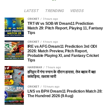
LATEST
TRENDING
VIDEOS
CRICKET
3 hours ago
TRT-W vs SOB-W Dream11 Prediction
Match 29: Pitch Report, Playing 11, Fantasy
Tips
CRICKET
4 hours ago
IRE vs AFG Dream11 Prediction 3rd ODI
2026: Match Preview, Pitch Report,
Probable Playing XI, and Fantasy Cricket
Tips
HARIDWAR
7 hours ago
हरिद्वार में गंगा स्नान के दौरान हादसा, तेज बहाव में बहा
कांवड़िया, तलाश जारी
CRICKET
15 hours ago
LNS vs BPH Dream11 Prediction Match 28:
The Hundred 2026 (9 Aug)