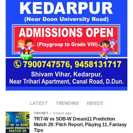
राज्य के कई जिलों में बारिश का प्रभाव लगातार बना हुआ है। मौसम विभाग
के अनुसार उत्तरकाशी, देहरादून, टिहरी, रुद्रप्रयाग, चमोली, ऊधम सिंह
नगर, बागेश्वर, पिथौरागढ़ और नैनीताल में भारी से बहुत भारी वर्षा होने की
संभावना है। इसके अलावा कुछ क्षेत्रों में तेज गर्जना, बिजली गिरने और
अचानक बाढ़ जैसी परिस्थितियां भी बन सकती हैं।
LATEST
TRENDING
VIDEOS
CRICKET
3 hours ago
TRT-W vs SOB-W Dream11 Prediction
Match 29: Pitch Report, Playing 11, Fantasy
Tips