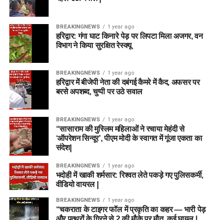
BREAKINGNEWS
1 year ago
हरिद्वार: गंगा घाट किनारे पेड़ पर लिपटा मिला अजगर, वन
विभाग ने किया सुरक्षित रेस्क्यू
BREAKINGNEWS
1 year ago
हरिद्वार में बीजेपी नेता की दबंगई कैमरे में कैद, अफसर पर
बरसे अपशब्द, चुप्पी पर उठे सवाल
BREAKINGNEWS
1 year ago
“सासाराम की मुस्लिम महिलाओं ने रचाया मेहंदी से
‘ऑपरेशन सिन्दूर’, पीएम मोदी के स्वागत में गूंजा एकता का
संदेश|
BREAKINGNEWS
1 year ago
भदोही में खाकी शर्मसार: रिश्वत लेते पकड़े गए पुलिसकर्मी,
वीडियो वायरल |
BREAKINGNEWS
1 year ago
“चकराता के टाइगर फॉल में प्रकृति का कहर — भारी पेड़
और पत्थरों के गिरने से 2 की मौके पर मौत, कई घायल |