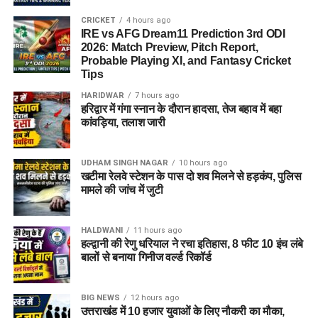
CRICKET
4 hours ago
IRE vs AFG Dream11 Prediction 3rd ODI
2026: Match Preview, Pitch Report,
Probable Playing XI, and Fantasy Cricket
Tips
HARIDWAR
7 hours ago
हरिद्वार में गंगा स्नान के दौरान हादसा, तेज बहाव में बहा
कांवड़िया, तलाश जारी
UDHAM SINGH NAGAR
10 hours ago
राज्य आपदा प्रबंधन तंत्र और जिला प्रशासन को संवेदनशील इलाकों में
खटीमा रेलवे स्टेशन के पास दो शव मिलने से हड़कंप, पुलिस
मामले की जांच में जुटी
सतर्क रहने के निर्देश दिए गए हैं। साथ ही भूस्खलन संभावित क्षेत्रों पर
लगातार निगरानी रखी जा रही है, ताकि किसी भी आपात स्थिति से समय
रहते निपटा जा सके।
HALDWANI
11 hours ago
हल्द्वानी की रेणु धरियाल ने रचा इतिहास, 8 फीट 10 इंच लंबे
बालों से बनाया गिनीज वर्ल्ड रिकॉर्ड
मौसम विभाग और प्रशासन की ताजा
एडवाइजरी देखने की अपील
BIG NEWS
12 hours ago
उत्तराखंड में 10 हजार युवाओं के लिए नौकरी का मौका,