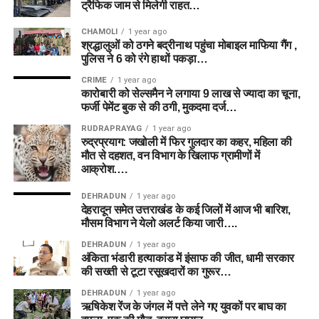
ट्रैफिक जाम से मिलेगी राहत…
CHAMOLI
1 year ago
श्रद्धालुओं को ठगने बद्रीनाथ पहुंचा मोबाइल माफिया गैंग ,
पुलिस ने 6 को रंगे हाथों पकड़ा…
CRIME
1 year ago
कारोबारी को सेल्समैन ने लगाया 9 लाख से ज्यादा का चूना,
फर्जी पेमेंट बुक से की ठगी, मुकदमा दर्ज…
RUDRAPRAYAG
1 year ago
रुद्रप्रयाग: जखोली में फिर गुलदार का कहर, महिला की
मौत से दहशत, वन विभाग के खिलाफ ग्रामीणों में
आक्रोश….
DEHRADUN
1 year ago
देहरादून समेत उत्तराखंड के कई जिलों में आज भी बारिश,
मौसम विभाग ने येलो अलर्ट किया जारी….
DEHRADUN
1 year ago
अंकिता भंडारी हत्याकांड में इंसाफ की जीत, धामी सरकार
की सख्ती से टूटा रसूखदारों का गुरूर…
DEHRADUN
1 year ago
ऋषिकेश रेंज के जंगल में पत्ते लेने गए युवकों पर बाघ का