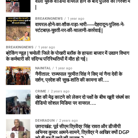
वाला युवक वीडियो वायरल होने के बाद पुलिस की गिरफ्त में
|
BREAKINGNEWS
1 year ago
वायरल-होने-का-शौक-पड़ा-भारी-—-देहरादून-पुलिस-ने-
स्टंटबाज़-युवती-पर-की-चालानी-कार्रवाई |
BREAKINGNEWS
1 year ago
ब्रेकिंग न्यूज़ | चमोली जिले के पोखरी ब्लॉक के हापला बाजार में उद्यान विभाग
के कर्मचारी की संदिग्ध परिस्थितियों में मौत हो गई।
NAINITAL
1 year ago
नैनीताल: राज्यपाल गुरमीत सिंह ने किए मां नैना देवी के
दर्शन, प्रदेश की सुख-शांति की कामना की….
CRIME
2 years ago
खेत की मेढ़ काटने को लेकर दो पक्षों के बीच खूनी संघर्ष का
वीडियो सोशल मिडिया पर वायरल….
DEHRADUN
2 years ago
उत्तराखंड: पूर्व सीएम त्रिवेंद्र सिंह रावत और डीजीपी
अभिनव कुमार आमने-सामने, त्रिवेंद्र ने आखिर क्यों DGP