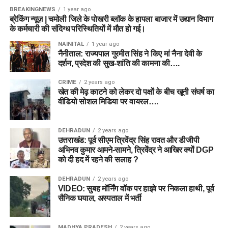
BREAKINGNEWS
1 year ago
ब्रेकिंग न्यूज़ | चमोली जिले के पोखरी ब्लॉक के हापला बाजार में उद्यान विभाग
के कर्मचारी की संदिग्ध परिस्थितियों में मौत हो गई।
NAINITAL
1 year ago
नैनीताल: राज्यपाल गुरमीत सिंह ने किए मां नैना देवी के
दर्शन, प्रदेश की सुख-शांति की कामना की….
CRIME
2 years ago
खेत की मेढ़ काटने को लेकर दो पक्षों के बीच खूनी संघर्ष का
वीडियो सोशल मिडिया पर वायरल….
DEHRADUN
2 years ago
उत्तराखंड: पूर्व सीएम त्रिवेंद्र सिंह रावत और डीजीपी
अभिनव कुमार आमने-सामने, त्रिवेंद्र ने आखिर क्यों DGP
को दी हद में रहने की सलाह ?
DEHRADUN
2 years ago
VIDEO: सुबह मॉर्निंग वॉक पर हाइवे पर निकला हाथी, पूर्व
सैनिक घयाल, अस्पताल में भर्ती
MADHYA PRADESH
2 years ago