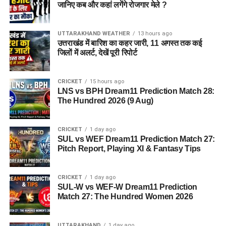
प्रशासन ने चारधाम यात्रा पर जाने वाले श्रद्धालुओं और अन्य यात्रियों से
जानिए कब और कहां लगेंगे रोजगार मेले ?
अपील की है कि वे यात्रा शुरू करने से पहले मौसम विभाग और प्रशासन की
ताजा एडवाइजरी जरूर देखें। जब तक मौसम अनुकूल नहीं हो जाता, तब
UTTARAKHAND WEATHER
13 hours ago
तक अनावश्यक यात्रा से बचें और केवल आधिकारिक सूचना के आधार पर
उत्तराखंड में बारिश का कहर जारी, 11 अगस्त तक कई
ही आगे की योजना बनाएं।
जिलों में अलर्ट, देखें पूरी रिपोर्ट
CRICKET
15 hours ago
LNS vs BPH Dream11 Prediction Match 28:
The Hundred 2026 (9 Aug)
CRICKET
1 day ago
SUL vs WEF Dream11 Prediction Match 27:
Pitch Report, Playing XI & Fantasy Tips
CRICKET
1 day ago
SUL-W vs WEF-W Dream11 Prediction
Match 27: The Hundred Women 2026
UTTARAKHAND
1 day ago