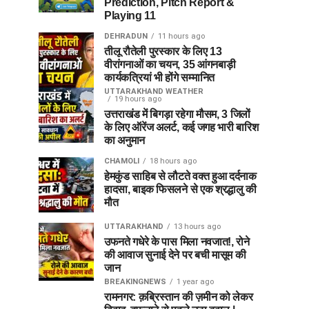
Prediction, Pitch Report &
Playing 11
DEHRADUN
11 hours ago
तीलू रौतेली पुरस्कार के लिए 13
वीरांगनाओं का चयन, 35 आंगनबाड़ी
कार्यकत्रियां भी होंगे सम्मानित
UTTARAKHAND WEATHER
19 hours ago
उत्तराखंड में बिगड़ा रहेगा मौसम, 3 जिलों
के लिए ऑरेंज अलर्ट, कई जगह भारी बारिश
का अनुमान
CHAMOLI
18 hours ago
हेमकुंड साहिब से लौटते वक्त हुआ दर्दनाक
हादसा, बाइक फिसलने से एक श्रद्धालु की
मौत
UTTARAKHAND
13 hours ago
उफनते गधेरे के पास मिला नवजात!, रोने
की आवाज सुनाई देने पर बची मासूम की
जान
BREAKINGNEWS
1 year ago
रामनगर: क़ब्रिस्तान की ज़मीन को लेकर