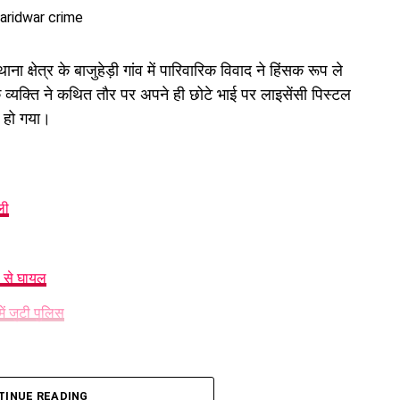
 क्षेत्र के बाजुहेड़ी गांव में पारिवारिक विवाद ने हिंसक रूप ले
्यक्ति ने कथित तौर पर अपने ही छोटे भाई पर लाइसेंसी पिस्टल
र हो गया।
ली
बनाता था गैंग
प से घायल
के खातों को निशाना बनाता था और बैंकिंग प्रणाली की खामियों का
ं जुटी पुलिस
ारी है। गिरफ्तार आरोपियों का पहले भी एटीएम फ्रॉड और अन्य
ों को न्यायालय में पेश किया जा रहा है।
 ही भाई को मारी गोली
TINUE READING