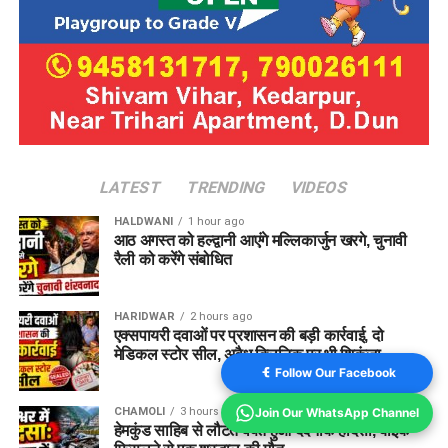
LATEST
TRENDING
VIDEOS
HALDWANI
1 hour ago
आठ अगस्त को हल्द्वानी आएंगे मल्लिकार्जुन खरगे, चुनावी
रैली को करेंगे संबोधित
HARIDWAR
2 hours ago
एक्सपायरी दवाओं पर प्रशासन की बड़ी कार्रवाई, दो
मेडिकल स्टोर सील, अवैध क्लिनिक पर भी शिकंजा
Follow Our Facebook
CHAMOLI
3 hours ago
Join Our WhatsApp Channel
हेमकुंड साहिब से लौटते वक्त हुआ दर्दनाक हादसा, बाइक