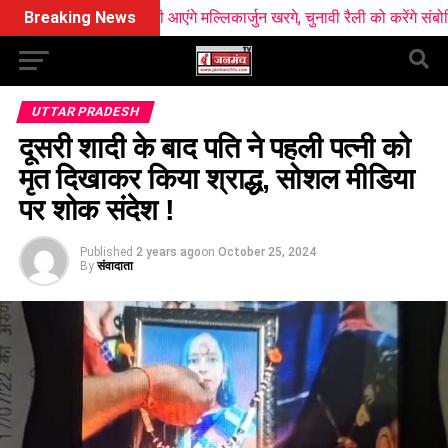
्द्वानी आएंगे मल्लिकार्जुन खरगे, चुनावी रैली को करेंगे संबोधित
Breaking News
एक्सपायर
UTTAR PRADESH
दूसरी शादी के बाद पति ने पहली पत्नी को
मृत दिखाकर किया श्राद्ध, सोशल मीडिया
पर शोक संदेश !
Published
2 years ago
on
October 25, 2024
By
संवादाता