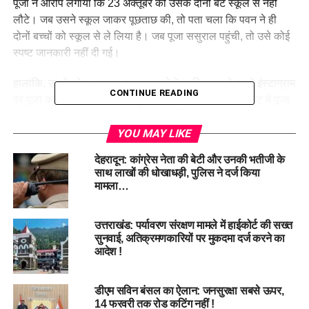
पूजा ने आरोप लगाया कि 23 अक्तूबर को उसके दोनों बेटे स्कूल से नहीं
लौटे। जब उसने स्कूल जाकर पूछताछ की, तो पता चला कि पवन ने ही
दोनों बच्चों को स्कूल से ले लिया है। जब पूजा ससुराल पहुंची, तो उसे कोई
स्पष्ट जानकारी नहीं दी गई।
हालांकि, उसके होश तब उड़ गए जब उसने देखा कि पवन ने अपने इंस्टाग्राम
CONTINUE READING
पर पूजा का जीते जी श्राद्ध करते हुए एक पोस्ट डाली है। इस पोस्ट में पूजा
की तस्वीर पर हार चढ़ा हुआ था और पवन ने लिखा था, “भगवान उनकी
आत्मा को शांति दे।”
YOU MAY LIKE
देहरादून: कांग्रेस नेता की बेटी और उनकी भतीजी के
पूजा ने एसपी को प्रार्थना पत्र सौंपते हुए पवन पर बच्चों का अपहरण करने
साथ लाखों की धोखाधड़ी, पुलिस ने दर्ज किया
का आरोप लगाया है। उसने कहा कि यदि उसके बच्चों के साथ कुछ गलत
मामला…
होता है, तो इसके लिए पवन ही जिम्मेदार होगा। एसपी अमित कुमार आनंद ने
बताया कि शिकायत के आधार पर मामले की जांच की जा रही है और दोषियों
उत्तराखंड: पर्यावरण संरक्षण मामले में हाईकोर्ट की सख्त
के खिलाफ कार्रवाई की जाएगी।
सुनवाई, अतिक्रमणकारियों पर मुकदमा दर्ज करने का
आदेश !
डीएम सविन बंसल का ऐलान: जनसुरक्षा सबसे ऊपर,
14 फरवरी तक रोड कटिंग नहीं !