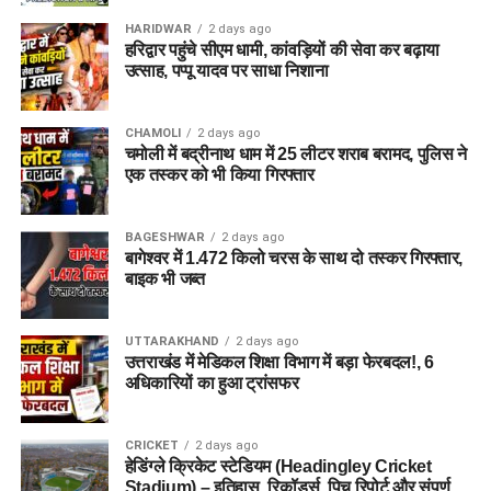
जरूरी दस्तावेज
HARIDWAR
2 days ago
हरिद्वार पहुंचे सीएम धामी, कांवड़ियों की सेवा कर बढ़ाया
आवेदन करते समय आपको निम्न दस्तावेज तैयार रखने होंगे:
उत्साह, पप्पू यादव पर साधा निशाना
पासपोर्ट साइज फोटो
CHAMOLI
2 days ago
चमोली में बद्रीनाथ धाम में 25 लीटर शराब बरामद, पुलिस ने
हस्ताक्षर
एक तस्कर को भी किया गिरफ्तार
पहचान पत्र (आधार/अन्य)
शैक्षणिक प्रमाणपत्र
BAGESHWAR
2 days ago
बागेश्वर में 1.472 किलो चरस के साथ दो तस्कर गिरफ्तार,
OTR नंबर
बाइक भी जब्त
क्यों महत्वपूर्ण है UPTET?
UTTARAKHAND
2 days ago
उत्तराखंड में मेडिकल शिक्षा विभाग में बड़ा फेरबदल!, 6
UPTET केवल एक परीक्षा नहीं है, बल्कि यह उत्तर प्रदेश में सरकारी
अधिकारियों का हुआ ट्रांसफर
शिक्षक बनने की पहली और सबसे जरूरी सीढ़ी है।
👉 बिना UPTET पास किए आप शिक्षक भर्ती (Teacher
CRICKET
2 days ago
हेडिंग्ले क्रिकेट स्टेडियम (Headingley Cricket
Recruitment) में आवेदन नहीं कर सकते।
Stadium) – इतिहास, रिकॉर्ड्स, पिच रिपोर्ट और संपूर्ण