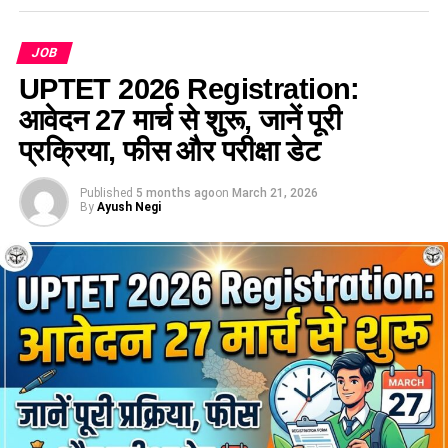
गोपनीयता की शपथ दिलाई।
JOB
UPTET 2026 Registration:
आवेदन 27 मार्च से शुरू, जानें पूरी
प्रक्रिया, फीस और परीक्षा डेट
Published
5 months ago
on
March 21, 2026
By
Ayush Negi
एक महिला समेत छह नए मंत्रियों ने ली
शपथ
मंत्रिमंडल विस्तार में भाजपा के वरिष्ठ नेता Bhupendra Singh
Chaudhary और Manoj Kumar Pandey को कैबिनेट मंत्री बनाया
गया। वहीं Krishna Paswan, Surendra Diler, Hansraj
Vishwakarma और Kailash Singh Rajput ने राज्यमंत्री के रूप में
शपथ ली।