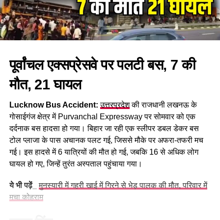
सबसे पहले जरूरी तारीखों को समझ लेते हैं, ताकि आप कोई भी डेडलाइन
मिस न करें:
आवेदन शुरू:
27 मार्च 2026
पूर्वांचल एक्सप्रेसवे पर पलटी बस, 7 की
आवेदन की अंतिम तिथि:
26 अप्रैल 2026
फीस जमा और सुधार की अंतिम तिथि:
1 मई 2026
मौत, 21 घायल
परीक्षा तिथि:
2, 3 और 4 जुलाई 2026
Lucknow Bus Accident:
उत्तरप्रदेश
की राजधानी लखनऊ के
सिटी स्लिप जारी:
22 जून 2026
गोसाईगंज क्षेत्र में Purvanchal Expressway पर सोमवार को एक
दर्दनाक बस हादसा हो गया। बिहार जा रही एक स्लीपर डबल डेकर बस
एडमिट कार्ड जारी:
30 जून 2026
टोल प्लाजा के पास अचानक पलट गई, जिससे मौके पर अफरा-तफरी मच
👉 इसलिए, बेहतर होगा कि आप अंतिम तारीख का इंतजार न करें और समय
गई। इस हादसे में 6 यात्रियों की मौत हो गई, जबकि 16 से अधिक लोग
रहते आवेदन पूरा कर लें।
घायल हो गए, जिन्हें तुरंत अस्पताल पहुंचाया गया।
OTR (One Time Registration)
ये भी पढ़ें_
मुनस्यारी में गहरी खाई में गिरने से भेड़ पालक की मौत, परिवार में
मचा कोहराम
हुआ अनिवार्य