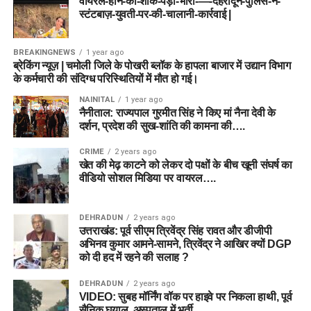
वायरल-होने-का-शौक-पड़ा-भारी-—-देहरादून-पुलिस-ने-
स्टंटबाज़-युवती-पर-की-चालानी-कार्रवाई |
BREAKINGNEWS
1 year ago
ब्रेकिंग न्यूज़ | चमोली जिले के पोखरी ब्लॉक के हापला बाजार में उद्यान विभाग
के कर्मचारी की संदिग्ध परिस्थितियों में मौत हो गई।
NAINITAL
1 year ago
नैनीताल: राज्यपाल गुरमीत सिंह ने किए मां नैना देवी के
दर्शन, प्रदेश की सुख-शांति की कामना की….
CRIME
2 years ago
खेत की मेढ़ काटने को लेकर दो पक्षों के बीच खूनी संघर्ष का
वीडियो सोशल मिडिया पर वायरल….
DEHRADUN
2 years ago
उत्तराखंड: पूर्व सीएम त्रिवेंद्र सिंह रावत और डीजीपी
अभिनव कुमार आमने-सामने, त्रिवेंद्र ने आखिर क्यों DGP
को दी हद में रहने की सलाह ?
DEHRADUN
2 years ago
VIDEO: सुबह मॉर्निंग वॉक पर हाइवे पर निकला हाथी, पूर्व
सैनिक घयाल, अस्पताल में भर्ती