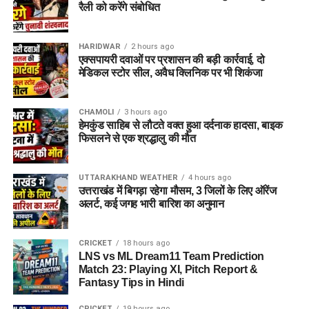
रैली को करेंगे संबोधित
Process)
HARIDWAR
2 hours ago
अब जानते हैं पूरी आवेदन प्रक्रिया को आसान स्टेप्स में:
एक्सपायरी दवाओं पर प्रशासन की बड़ी कार्रवाई, दो
मेडिकल स्टोर सील, अवैध क्लिनिक पर भी शिकंजा
सबसे पहले आधिकारिक वेबसाइट पर जाएं
👉
उत्तर प्रदेश शिक्षा सेवा चयन आयोग की साइट
CHAMOLI
3 hours ago
upessc.up.gov.in
हेमकुंड साहिब से लौटते वक्त हुआ दर्दनाक हादसा, बाइक
ड्राईवर को नींद की झपकी आने से हुआ
फिसलने से एक श्रद्धालु की मौत
होमपेज पर “UPTET 2026 Apply Online” लिंक पर क्लिक
हादसा
करें
UTTARAKHAND WEATHER
4 hours ago
OTR (One Time Registration)
पूरा करें
प्रारंभिक जांच में हादसे की बड़ी वजह चालक की लापरवाही मानी जा रही
उत्तराखंड में बिगड़ा रहेगा मौसम, 3 जिलों के लिए ऑरेंज
अलर्ट, कई जगह भारी बारिश का अनुमान
है। जानकारी के मुताबिक, ड्राइवर को चलते समय झपकी आ गई थी,
मोबाइल नंबर
जिसके कारण वह बस से नियंत्रण खो बैठा। इसी कारण तेज रफ्तार बस
ईमेल आईडी
टोल प्लाजा के पास पलट गई। हालांकि, पुलिस मामले की जांच कर रही है
CRICKET
18 hours ago
आधार डिटेल
और अन्य संभावित कारणों को भी खंगाला जा रहा है।
LNS vs ML Dream11 Team Prediction
Match 23: Playing XI, Pitch Report &
फोटो और सिग्नेचर अपलोड
Fantasy Tips in Hindi
ये भी पढ़ें_
Srinagar CRPF Bunker Accident: सीआरपीएफ का
बुलेट प्रूफ वाहन दुर्घटनाग्रस्त, 7 जवान घायल
CRICKET
19 hours ago