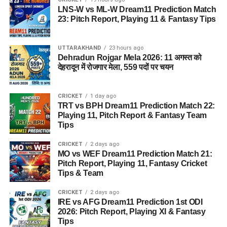
OTR नंबर मिलने के बाद लॉगिन करें
LNS-W vs ML-W Dream11 Prediction Match
यूपी के उपमुख्यमंत्री
Brajesh Pathak
23: Pitch Report, Playing 11 & Fantasy Tips
अब UPTET 2026 आवेदन फॉर्म भरें
ने जताया घटना पर शोक
व्यक्तिगत जानकारी
UTTARAKHAND
23 hours ago
शैक्षणिक योग्यता
Dehradun Rojgar Mela 2026: 11 अगस्त को
इस घटना पर प्रदेश के उपमुख्यमंत्री Brajesh Pathak ने दुख जताते हुए
देहरादून में रोजगार मेला, 559 पदों पर चयन
पेपर चयन
अधिकारियों को घायलों के समुचित इलाज के निर्देश दिए हैं। उन्होंने कहा कि
सभी घायलों को बेहतर चिकित्सा सुविधा उपलब्ध कराई जा रही है और
CRICKET
1 day ago
आवश्यक दस्तावेज अपलोड करें
प्रशासन स्थिति पर नजर बनाए हुए है। साथ ही सरकार ने पीड़ित परिवारों
TRT vs BPH Dream11 Prediction Match 22:
को हर संभव सहायता देने का भरोसा भी दिलाया है।
Playing 11, Pitch Report & Fantasy Team
फोटो
Tips
हस्ताक्षर
CRICKET
2 days ago
प्रमाणपत्र
MO vs WEF Dream11 Prediction Match 21:
Pitch Report, Playing 11, Fantasy Cricket
Tips & Team
ऑनलाइन शुल्क जमा करें
CRICKET
2 days ago
फॉर्म को ध्यान से जांचें और सबमिट करें
IRE vs AFG Dream11 Prediction 1st ODI
2026: Pitch Report, Playing XI & Fantasy
अंत में प्रिंटआउट निकालकर सुरक्षित रखें
Tips