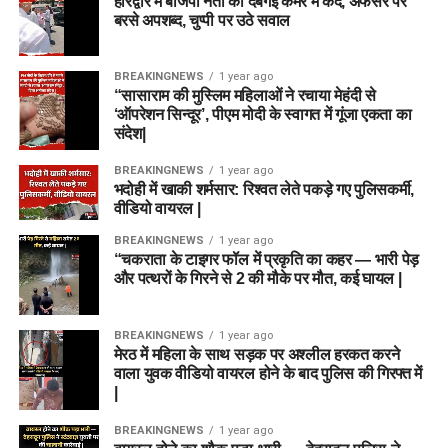
हरिद्वार में बीजेपी नेता की दबंगई कैमरे में कैद, अफसर पर
बरसे अपशब्द, चुप्पी पर उठे सवाल
BREAKINGNEWS
1 year ago
“सासाराम की मुस्लिम महिलाओं ने रचाया मेहंदी से
‘ऑपरेशन सिन्दूर’, पीएम मोदी के स्वागत में गूंजा एकता का
संदेश|
BREAKINGNEWS
1 year ago
भदोही में खाकी शर्मसार: रिश्वत लेते पकड़े गए पुलिसकर्मी,
वीडियो वायरल |
BREAKINGNEWS
1 year ago
“चकराता के टाइगर फॉल में प्रकृति का कहर — भारी पेड़
और पत्थरों के गिरने से 2 की मौके पर मौत, कई घायल |
BREAKINGNEWS
1 year ago
मेरठ में महिला के साथ सड़क पर अश्लील हरकत करने
वाला युवक वीडियो वायरल होने के बाद पुलिस की गिरफ्त में
|
BREAKINGNEWS
1 year ago