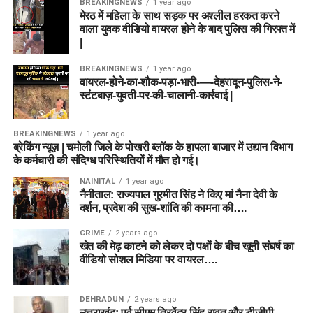
BREAKINGNEWS
1 year ago
मेरठ में महिला के साथ सड़क पर अश्लील हरकत करने
वाला युवक वीडियो वायरल होने के बाद पुलिस की गिरफ्त में
|
BREAKINGNEWS
1 year ago
वायरल-होने-का-शौक-पड़ा-भारी-—-देहरादून-पुलिस-ने-
स्टंटबाज़-युवती-पर-की-चालानी-कार्रवाई |
BREAKINGNEWS
1 year ago
ब्रेकिंग न्यूज़ | चमोली जिले के पोखरी ब्लॉक के हापला बाजार में उद्यान विभाग
के कर्मचारी की संदिग्ध परिस्थितियों में मौत हो गई।
NAINITAL
1 year ago
नैनीताल: राज्यपाल गुरमीत सिंह ने किए मां नैना देवी के
दर्शन, प्रदेश की सुख-शांति की कामना की….
CRIME
2 years ago
खेत की मेढ़ काटने को लेकर दो पक्षों के बीच खूनी संघर्ष का
वीडियो सोशल मिडिया पर वायरल….
DEHRADUN
2 years ago
उत्तराखंड: पूर्व सीएम त्रिवेंद्र सिंह रावत और डीजीपी