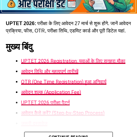
इस मंत्रिमंडल विस्तार को आगामी राजनीतिक रणनीति और सामाजिक
समीकरणों के लिहाज से अहम माना जा रहा है। समारोह में सरकार के कई
वरिष्ठ मंत्री, विधायक और भाजपा पदाधिकारी भी मौजूद रहे।
UPTET 2026:
परीक्षा के लिए आवेदन 27 मार्च से शुरू होंगे. जानें आवेदन
प्रक्रिया, फीस, OTR, परीक्षा तिथि, एडमिट कार्ड और पूरी डिटेल यहां.
मुख्य बिंदु
UPTET 2026 Registration: युवाओं के लिए सुनहरा मौका
आवेदन तिथि और महत्वपूर्ण तारीखें
OTR (One Time Registration) हुआ अनिवार्य
आवेदन शुल्क (Application Fee)
UPTET 2026 परीक्षा पैटर्न
आवेदन कैसे करें? (Step-by-Step Process)
जरूरी दस्तावेज
क्यों महत्वपूर्ण है UPTET?
CONTINUE READING