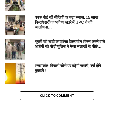
वक्फ बोर्ड की नीतियों पर बड़ा सवाल, 15 लाख
किरायेदारों का भविष्य खतरे में, JPC ने की
#SecondMarriage, #
WifeFuneral, #
SocialMediaPost,
आलोचना…
#
DomesticAbuse, #
LegalAction
युवती को शादी का झांसा देकर यौन शोषण करने वाले
RELATED TOPICS:
आरोपी को पौड़ी पुलिस ने भेजा सलाखों के पीछे…
DOMESTIC ABUSE
LEGAL ACTION
SECOND MARRIAGE
SOCIAL MEDIA POST
WIFE'S FUNERAL
UP NEXT
उत्तराखंड: बिजली चोरी पर बढ़ेगी सख्ती, दर्ज होंगे
संबंधों में बाधा बना आठ साल का बच्चा: मां के प्रेमी ने आकाश को
मुकदमे !
कोल्डड्रिंक पिलाकर किया कांड !
DON'T MISS
गुप्त कैमरा से बनी पत्नी की अश्लील वीडियो: पति की घटिया हरकत से
उड़ी पत्नी की नींद
CLICK TO COMMENT