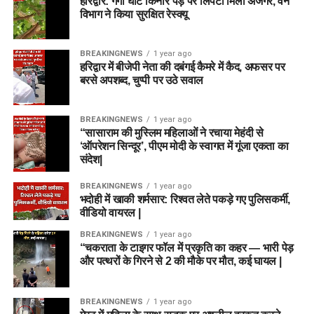
हरिद्वार: गंगा घाट किनारे पेड़ पर लिपटा मिला अजगर, वन
विभाग ने किया सुरक्षित रेस्क्यू
BREAKINGNEWS
1 year ago
हरिद्वार में बीजेपी नेता की दबंगई कैमरे में कैद, अफसर पर
बरसे अपशब्द, चुप्पी पर उठे सवाल
BREAKINGNEWS
1 year ago
“सासाराम की मुस्लिम महिलाओं ने रचाया मेहंदी से
‘ऑपरेशन सिन्दूर’, पीएम मोदी के स्वागत में गूंजा एकता का
संदेश|
BREAKINGNEWS
1 year ago
भदोही में खाकी शर्मसार: रिश्वत लेते पकड़े गए पुलिसकर्मी,
वीडियो वायरल |
BREAKINGNEWS
1 year ago
“चकराता के टाइगर फॉल में प्रकृति का कहर — भारी पेड़
और पत्थरों के गिरने से 2 की मौके पर मौत, कई घायल |
BREAKINGNEWS
1 year ago