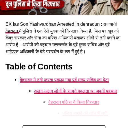
EX Ias Son Yashvardhan Arrested in dehradun : राजधानी
देहरादून
में पुलिस ने एक ऐसे युवक को गिरफ्तार किया है, जिस पर खुद को
केंद्र सरकार और सेना का वरिष्ठ अधिकारी बताकर लोगों से ठगी करने का
आरोप है। आरोपी की पहचान उत्तराखंड के पूर्व मुख्य सचिव और पूर्व
आईएएस अधिकारी के बेटे यशवर्धन के रूप में हुई है।
Table of Contents
गोली लगने से छोटा भाई गंभीर रूप से घायल
देहरादून में ठगी करता पकड़ा गया पूर्व मुख्य सचिव का बेटा
सूचना मिलते ही
पिरान कलियर
थाना पुलिस घटनास्थल पर पहुंची और
घायल को उपचार के लिए अस्पताल भेजा। मामले की गंभीरता को देखते हुए
अलग-अलग लोगों के सामने बदलता था अपनी पहचान
भगवानपुर के क्षेत्राधिकारी, थाना प्रभारी सहित वरिष्ठ पुलिस अधिकारी भी
देहरादून पुलिस ने किया गिरफ्तार
मौके पर पहुंचे। इसके अलावा फोरेंसिक टीम ने घटनास्थल का निरीक्षण कर
आवश्यक साक्ष्य एकत्र किए और जांच शुरू कर दी।
पुलिस मामले की जांच में जुटी
फरार आरोपी की तलाश में जुटी पुलिस