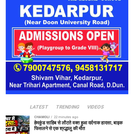
अलग-अलग लोगों के सामने बदलता था अपनी
पहचान
पूछताछ में ये बात सामने आई कि आरोपी अलग-अलग लोगों के सामने अपनी
पहचान बदलता था। कभी वो खुद को गृह मंत्रालय का अधिकारी बताता,
कभी रक्षा मंत्रालय से जुड़ा अफसर और कभी भारतीय सेना का वरिष्ठ
अधिकारी होने का दावा करता था।
देहरादून पुलिस ने किया गिरफ्तार
देहरादून पुलिस
को ये भी जानकारी मिली है कि वो कई होटलों में ठहरने के
बाद भुगतान किए बिना चला जाता था और होटल कर्मचारियों व सुरक्षा
कर्मियों के साथ भी कथित तौर पर धोखाधड़ी करता था।
LATEST
TRENDING
VIDEOS
CHAMOLI
22 minutes ago
हेमकुंड साहिब से लौटते वक्त हुआ दर्दनाक हादसा, बाइक
फिसलने से एक श्रद्धालु की मौत