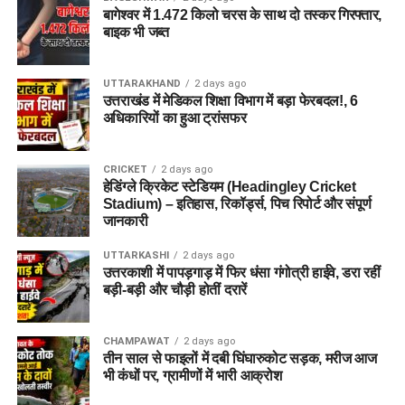
सेना का वरिष्ठ अधिकारी बताकर लोगों का भरोसा जीतता था।
बागेश्वर में 1.472 किलो चरस के साथ दो तस्कर गिरफ्तार,
बाइक भी जब्त
5. पुलिस को आरोपी के पास से क्या बरामद
हुआ?
UTTARAKHAND
2 days ago
उत्तराखंड में मेडिकल शिक्षा विभाग में बड़ा फेरबदल!, 6
तलाशी के दौरान आरोपी के पास से सेना की वर्दी, बैज, कैप और वॉकी-टॉकी
अधिकारियों का हुआ ट्रांसफर
बरामद किए गए हैं।
CRICKET
2 days ago
हेमकुंड साहिब से लौटते वक्त हुआ दर्दनाक हादसा, बाइक फिसलने
हेडिंग्ले क्रिकेट स्टेडियम (Headingley Cricket
से एक श्रद्धालु की मौत
Stadium) – इतिहास, रिकॉर्ड्स, पिच रिपोर्ट और संपूर्ण
जानकारी
उत्तराखंड में बिगड़ा रहेगा मौसम, 3 जिलों के लिए ऑरेंज अलर्ट, कई
जगह भारी बारिश का अनुमान
UTTARKASHI
2 days ago
उत्तरकाशी में पापड़गाड़ में फिर धंसा गंगोत्री हाईवे, डरा रहीं
LNS vs ML Dream11 Team Prediction Match 23:
बड़ी-बड़ी और चौड़ी होतीं दरारें
Playing XI, Pitch Report & Fantasy Tips in Hindi
LNS-W vs ML-W Dream11 Prediction Match 23:
CHAMPAWAT
2 days ago
तीन साल से फाइलों में दबी घिंघारुकोट सड़क, मरीज आज
Pitch Report, Playing 11 & Fantasy Tips
भी कंधों पर, ग्रामीणों में भारी आक्रोश
Dehradun Rojgar Mela 2026: 11 अगस्त को देहरादून में