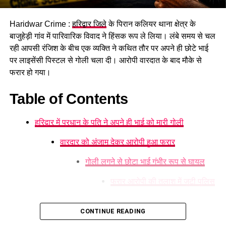
Haridwar Crime :
हरिद्वार जिले
के पिरान कलियर थाना क्षेत्र के
बाजुहेड़ी गांव में पारिवारिक विवाद ने हिंसक रूप ले लिया। लंबे समय से चल
रही आपसी रंजिश के बीच एक व्यक्ति ने कथित तौर पर अपने ही छोटे भाई
बड़ी कंपनियों के खातों को निशाना बनाता
पर लाइसेंसी पिस्टल से गोली चला दी। आरोपी वारदात के बाद मौके से
फरार हो गया।
था गैंग
Table of Contents
पूछताछ में ये भी खुलासा हुआ कि गिरोह बड़ी कंपनियों के खातों को निशाना
बनाता था और बैंकिंग प्रणाली की खामियों का फायदा उठाकर धोखाधड़ी
हरिद्वार में प्रधान के पति ने अपने ही भाई को मारी गोली
करता था।
वारदार को अंजाम देकर आरोपी हुआ फरार
पुलिस के अनुसार मामले में अन्य संदिग्धों की तलाश जारी है। गिरफ्तार
आरोपियों का पहले भी एटीएम फ्रॉड और अन्य गंभीर मामलों में आपराधिक
गोली लगने से छोटा भाई गंभीर रूप से घायल
रिकॉर्ड रहा है। सभी आरोपियों को न्यायालय में पेश किया जा रहा है।
फरार आरोपी की तलाश में जुटी पुलिस
हेमकुंड साहिब से लौटते वक्त हुआ दर्दनाक हादसा, बाइक फिसलने
से एक श्रद्धालु की मौत
CONTINUE READING
उत्तराखंड में बिगड़ा रहेगा मौसम, 3 जिलों के लिए ऑरेंज अलर्ट, कई