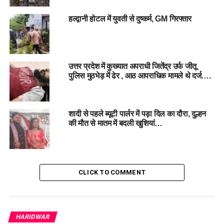
हल्द्वानी होटल में युवती से दुष्कर्म, GM गिरफ्तार
उत्तर प्रदेश में कुख्यात अपराधी जितेंद्र उर्फ जीतू
#Divorce, #
Father, #
Daughter, #
SexualAssault,
पुलिस मुठभेड़ में ढेर , आठ आपराधिक मामले थे दर्ज….
#
CourtSentence, #agra, #uttarpradesh
RELATED TOPICS:
शादी से पहले ब्यूटी पार्लर में पड़ा दिल का दौरा, दुल्हन
AGRA
COURTSENTENCE
DAUGHTER
DIVORCE
FATHER
SEXUALASSAULT
UTTARPRADESH
की मौत से मातम में बदली खुशियां…
UP NEXT
उत्तर प्रदेश में उप-चुनाव: ‘बंटेंगे तो कटेंगे’ बनाम ‘जुड़ेंगे तो जीतेंगे’ का
मुकाबला !
CLICK TO COMMENT
DON'T MISS
साले का गुस्सा: जीजा का अंत, क्लिक करिए जानिए पूरी कहानी…
HARIDWAR