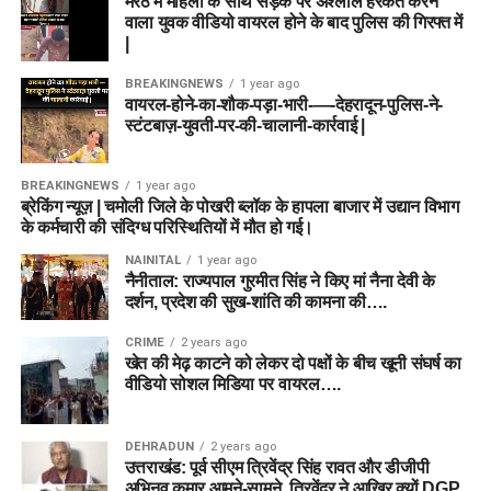
मेरठ में महिला के साथ सड़क पर अश्लील हरकत करने
वाला युवक वीडियो वायरल होने के बाद पुलिस की गिरफ्त में
|
BREAKINGNEWS
1 year ago
वायरल-होने-का-शौक-पड़ा-भारी-—-देहरादून-पुलिस-ने-
स्टंटबाज़-युवती-पर-की-चालानी-कार्रवाई |
BREAKINGNEWS
1 year ago
ब्रेकिंग न्यूज़ | चमोली जिले के पोखरी ब्लॉक के हापला बाजार में उद्यान विभाग
के कर्मचारी की संदिग्ध परिस्थितियों में मौत हो गई।
NAINITAL
1 year ago
नैनीताल: राज्यपाल गुरमीत सिंह ने किए मां नैना देवी के
दर्शन, प्रदेश की सुख-शांति की कामना की….
CRIME
2 years ago
खेत की मेढ़ काटने को लेकर दो पक्षों के बीच खूनी संघर्ष का
वीडियो सोशल मिडिया पर वायरल….
DEHRADUN
2 years ago
उत्तराखंड: पूर्व सीएम त्रिवेंद्र सिंह रावत और डीजीपी
अभिनव कुमार आमने-सामने, त्रिवेंद्र ने आखिर क्यों DGP