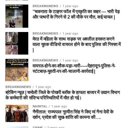
BREAKINGNEWS
1 year ago
“चकराता के टाइगर फॉल में प्रकृति का कहर — भारी पेड़
और पत्थरों के गिरने से 2 की मौके पर मौत, कई घायल |
BREAKINGNEWS
1 year ago
मेरठ में महिला के साथ सड़क पर अश्लील हरकत करने
वाला युवक वीडियो वायरल होने के बाद पुलिस की गिरफ्त में
|
BREAKINGNEWS
1 year ago
वायरल-होने-का-शौक-पड़ा-भारी-—-देहरादून-पुलिस-ने-
स्टंटबाज़-युवती-पर-की-चालानी-कार्रवाई |
BREAKINGNEWS
1 year ago
ब्रेकिंग न्यूज़ | चमोली जिले के पोखरी ब्लॉक के हापला बाजार में उद्यान विभाग
के कर्मचारी की संदिग्ध परिस्थितियों में मौत हो गई।
NAINITAL
1 year ago
नैनीताल: राज्यपाल गुरमीत सिंह ने किए मां नैना देवी के
दर्शन, प्रदेश की सुख-शांति की कामना की….
CRIME
2 years ago