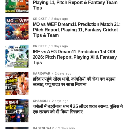
Playing 11, Pitch Report & Fantasy Team
हां देहरादून पुलिस ने यशवर्धन नाम के युवक को गिरफ्तार किया है, जो
Tips
उत्तराखंड के पूर्व मुख्य सचिव और पूर्व आईएएस अधिकारी का बेटा बताया जा
रहा है।
CRICKET
2 days ago
MO vs WEF Dream11 Prediction Match 21:
Pitch Report, Playing 11, Fantasy Cricket
2. आरोपी पर क्या आरोप हैं?
Tips & Team
आरोपी पर खुद को केंद्र सरकार, गृह मंत्रालय, रक्षा मंत्रालय और भारतीय
CRICKET
2 days ago
सेना का वरिष्ठ अधिकारी बताकर लोगों से ठगी करने का आरोप है।
IRE vs AFG Dream11 Prediction 1st ODI
2026: Pitch Report, Playing XI & Fantasy
Tips
3. शिकायत किसने दर्ज कराई थी?
HARIDWAR
2 days ago
दिल्ली निवासी एक युवती ने शिकायत दर्ज कराई थी। आरोप है कि आरोपी ने
हरिद्वार पहुंचे सीएम धामी, कांवड़ियों की सेवा कर बढ़ाया
प्रभावशाली सरकारी संपर्कों का झांसा देकर उससे करीब 4.5 लाख रुपये
उत्साह, पप्पू यादव पर साधा निशाना
ठग लिए।
CHAMOLI
2 days ago
4. आरोपी लोगों को कैसे झांसे में लेता था?
चमोली में बद्रीनाथ धाम में 25 लीटर शराब बरामद, पुलिस ने
एक तस्कर को भी किया गिरफ्तार
पुलिस के अनुसार, आरोपी अलग-अलग लोगों के सामने अपनी पहचान
बदलता था और खुद को कभी गृह मंत्रालय, कभी रक्षा मंत्रालय तो कभी
BAGESHWAR
2 days ago