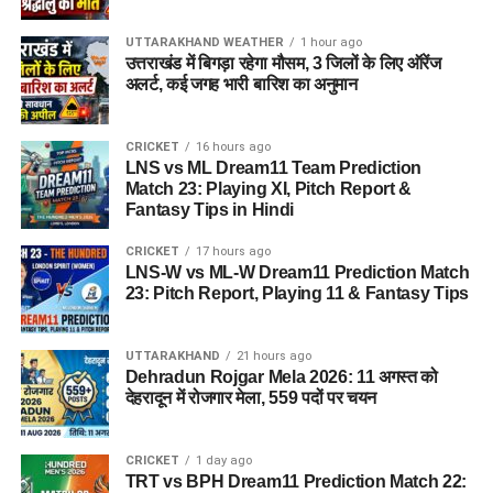
UTTARAKHAND WEATHER
1 hour ago
उत्तराखंड में बिगड़ा रहेगा मौसम, 3 जिलों के लिए ऑरेंज
अलर्ट, कई जगह भारी बारिश का अनुमान
पुलिस द्वारा की गई तलाशी में आरोपी के पास से सेना की वर्दी, बैज, कैप और
वॉकी-टॉकी बरामद किए गए हैं। शुरुआती जांच के अनुसार, इन वस्तुओं का
CRICKET
16 hours ago
इस्तेमाल वो लोगों का भरोसा जीतने और खुद को प्रभावशाली अधिकारी
LNS vs ML Dream11 Team Prediction
साबित करने के लिए करता था।
Match 23: Playing XI, Pitch Report &
Fantasy Tips in Hindi
पुलिस मामले की जांच में जुटी
CRICKET
17 hours ago
LNS-W vs ML-W Dream11 Prediction Match
फिलहाल पुलिस ने मामला दर्ज कर जांच आगे बढ़ा दी है। अधिकारियों का
23: Pitch Report, Playing 11 & Fantasy Tips
कहना है कि जांच के दौरान यदि अन्य पीड़ित सामने आते हैं तो उनके बयान
भी दर्ज किए जाएंगे और मामले के सभी पहलुओं की गहन पड़ताल की जाएगी।
UTTARAKHAND
21 hours ago
FAQs (EX Ias Son Yashvardhan Arrested)
Dehradun Rojgar Mela 2026: 11 अगस्त को
देहरादून में रोजगार मेला, 559 पदों पर चयन
1. क्या देहरादून पुलिस ने पूर्व मुख्य सचिव के बेटे
को गिरफ्तार किया है ?
CRICKET
1 day ago
TRT vs BPH Dream11 Prediction Match 22: