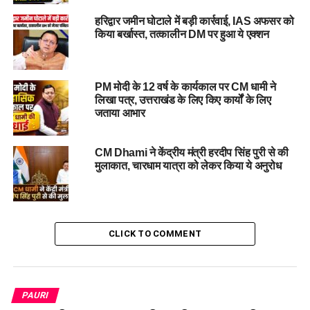
का पत्थर साबित होगा।
हरिद्वार जमीन घोटाले में बड़ी कार्रवाई, IAS अफसर को
किया बर्खास्त, तत्कालीन DM पर हुआ ये एक्शन
PM मोदी के 12 वर्ष के कार्यकाल पर CM धामी ने
लिखा पत्र, उत्तराखंड के लिए किए कार्यों के लिए
जताया आभार
CM Dhami ने केंद्रीय मंत्री हरदीप सिंह पुरी से की
#NayarFestival, #
CMDhami,
मुलाकात, चारधाम यात्रा को लेकर किया ये अनुरोध
#
DevelopmentAnnouncements, #
TourismPromotion,
#
GangaRiver
CLICK TO COMMENT
RELATED TOPICS:
CM DHAMI
DEVELOPMENT ANNOUNCEMENTS
GANGA RIVER
NAYAR FESTIVAL
TOURISM PROMOTION
UP NEXT
PAURI
उत्तराखंड: लाठीचार्ज और पत्थरबाजी से स्थिति बिगड़ी, पुलिसकर्मी