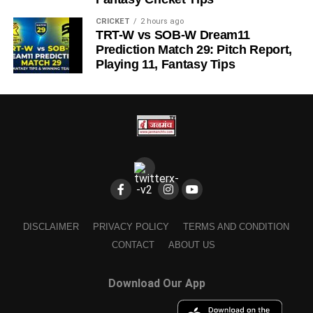
CRICKET
2 hours ago
TRT-W vs SOB-W Dream11
Prediction Match 29: Pitch Report,
Playing 11, Fantasy Tips
DISCLAIMER
PRIVACY POLICY
TERMS AND CONDITION
CONTACT
ABOUT US
Download Our App