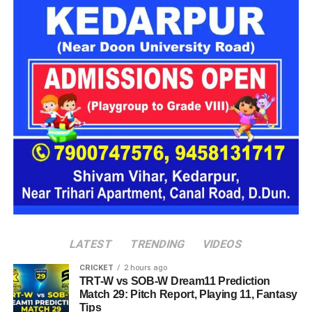
https://www.facebook.com/share/r/1D1dA1ecEx/
LATEST
TRENDING
VIDEOS
CRICKET
2 hours ago
TRT-W vs SOB-W Dream11 Prediction
Match 29: Pitch Report, Playing 11, Fantasy
Tips