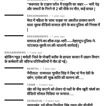
“चकराता के टाइगर फॉल में प्रकृति का कहर — भारी पेड़
और पत्थरों के गिरने से 2 की मौके पर मौत, कई घायल |
BREAKINGNEWS
1 year ago
मेरठ में महिला के साथ सड़क पर अश्लील हरकत करने
वाला युवक वीडियो वायरल होने के बाद पुलिस की गिरफ्त में
|
BREAKINGNEWS
1 year ago
वायरल-होने-का-शौक-पड़ा-भारी-—-देहरादून-पुलिस-ने-
स्टंटबाज़-युवती-पर-की-चालानी-कार्रवाई |
BREAKINGNEWS
1 year ago
ब्रेकिंग न्यूज़ | चमोली जिले के पोखरी ब्लॉक के हापला बाजार में उद्यान विभाग
के कर्मचारी की संदिग्ध परिस्थितियों में मौत हो गई।
NAINITAL
1 year ago
नैनीताल: राज्यपाल गुरमीत सिंह ने किए मां नैना देवी के
दर्शन, प्रदेश की सुख-शांति की कामना की….
CRIME
2 years ago
खेत की मेढ़ काटने को लेकर दो पक्षों के बीच खूनी संघर्ष का
वीडियो सोशल मिडिया पर वायरल….
DEHRADUN
2 years ago
उत्तराखंड: पूर्व सीएम त्रिवेंद्र सिंह रावत और डीजीपी