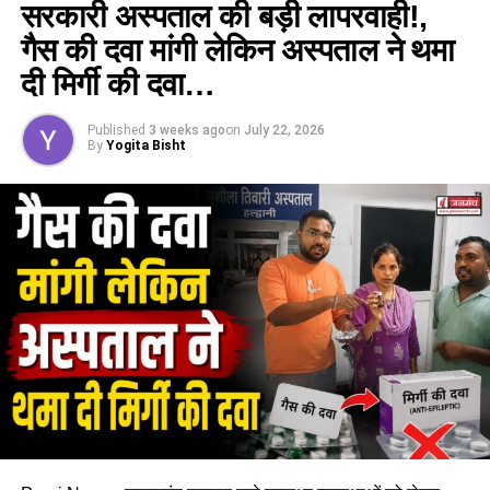
घायल…
सरकारी अस्पताल की बड़ी लापरवाही!,
DON'T MISS
गैस की दवा मांगी लेकिन अस्पताल ने थमा
हेली एंबुलेंस सेवा की शुरुआत: पीएम मोदी 29 अक्टूबर को करेंगे एम्स
दी मिर्गी की दवा…
में ऑनलाइन उद्घाटन…
Published
3 weeks ago
on
July 22, 2026
By
Yogita Bisht