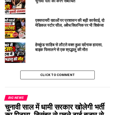
चुनावी रैली को करेंगे संबोधित
एक्सपायरी दवाओं पर प्रशासन की बड़ी कार्रवाई, दो
मेडिकल स्टोर सील, अवैध क्लिनिक पर भी शिकंजा
हेमकुंड साहिब से लौटते वक्त हुआ दर्दनाक हादसा,
बाइक फिसलने से एक श्रद्धालु की मौत
पूरे मामले को लेकर सामने आई मंत्री जी की
सफाई
CLICK TO COMMENT
मामले में मंत्री गणेश जोशी ने सफाई भी दी है। उन्होंने कहा कि पीएम मोदी ने
पेट्रोलियम पदार्थों की बचत की अपील की थी। इसके साथ ही सीएम धामी
ने भी यही बात दोहराई। जिसके बाद उन्होंने कार्यक्रम के बाद ही अपने
BIG NEWS
स्टाफ की स्कूटी से घर जाने का फैसला किया। ताकि लोगों तक पेट्रोल
बचत का संदेश जा सके।
चुनावी साल में धामी सरकार खोलेगी भर्ती
का पिटारा, दिसंबर से पहले ढाई हजार से