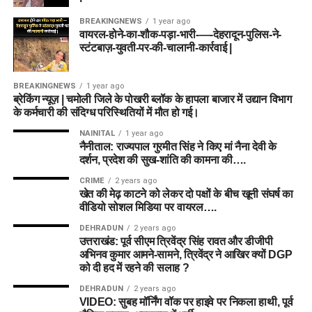
BREAKINGNEWS
1 year ago
वायरल-होने-का-शौक-पड़ा-भारी-—-देहरादून-पुलिस-ने-
स्टंटबाज़-युवती-पर-की-चालानी-कार्रवाई |
BREAKINGNEWS
1 year ago
ब्रेकिंग न्यूज़ | चमोली जिले के पोखरी ब्लॉक के हापला बाजार में उद्यान विभाग
के कर्मचारी की संदिग्ध परिस्थितियों में मौत हो गई।
NAINITAL
1 year ago
नैनीताल: राज्यपाल गुरमीत सिंह ने किए मां नैना देवी के
दर्शन, प्रदेश की सुख-शांति की कामना की….
CRIME
2 years ago
खेत की मेढ़ काटने को लेकर दो पक्षों के बीच खूनी संघर्ष का
वीडियो सोशल मिडिया पर वायरल….
DEHRADUN
2 years ago
उत्तराखंड: पूर्व सीएम त्रिवेंद्र सिंह रावत और डीजीपी
अभिनव कुमार आमने-सामने, त्रिवेंद्र ने आखिर क्यों DGP
को दी हद में रहने की सलाह ?
DEHRADUN
2 years ago
VIDEO: सुबह मॉर्निंग वॉक पर हाइवे पर निकला हाथी, पूर्व