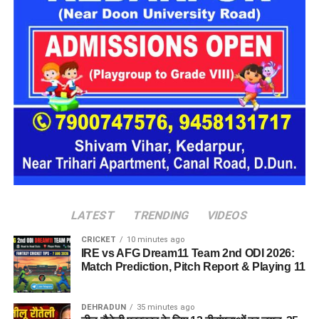
LATEST
TRENDING
VIDEOS
CRICKET
10 minutes ago
IRE vs AFG Dream11 Team 2nd ODI 2026:
Match Prediction, Pitch Report & Playing 11
नाले में पड़ा मिला शव
DEHRADUN
35 minutes ago