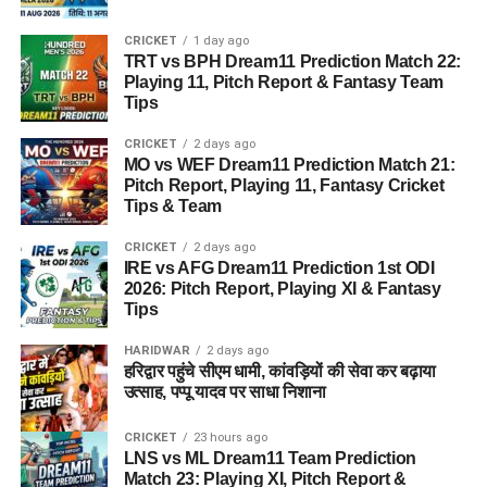
CRICKET
1 day ago
TRT vs BPH Dream11 Prediction Match 22:
Playing 11, Pitch Report & Fantasy Team
Tips
CRICKET
2 days ago
MO vs WEF Dream11 Prediction Match 21:
Pitch Report, Playing 11, Fantasy Cricket
Tips & Team
CRICKET
2 days ago
IRE vs AFG Dream11 Prediction 1st ODI
2026: Pitch Report, Playing XI & Fantasy
Tips
HARIDWAR
2 days ago
हरिद्वार पहुंचे सीएम धामी, कांवड़ियों की सेवा कर बढ़ाया
उत्साह, पप्पू यादव पर साधा निशाना
CRICKET
23 hours ago
LNS vs ML Dream11 Team Prediction
Match 23: Playing XI, Pitch Report &