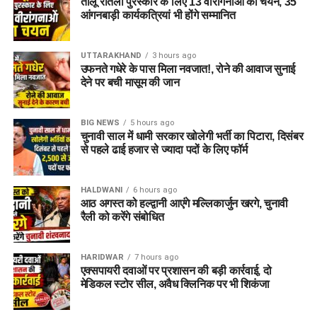
तीलू रौतेली पुरस्कार के लिए 13 वीरांगनाओं का चयन, 35
आंगनबाड़ी कार्यकत्रियां भी होंगे सम्मानित
रात करीब 12:45 बजे पुलिस को सूचना मिली कि माजरा क्षेत्र में सड़क
किनारे बने नाले में एक युवक फंसा हुआ है। सूचना मिलते ही पुलिस और
फायर सर्विस की टीम मौके पर पहुंची और काफी प्रयास के बाद युवक को
UTTARAKHAND
3 hours ago
बाहर निकाला। जांच में पता चला कि उसकी मौत हो चुकी थी।
उफनते गधेरे के पास मिला नवजात!, रोने की आवाज सुनाई
देने पर बची मासूम की जान
पुलिस मामले की जांच में जुटी
BIG NEWS
5 hours ago
प्रारंभिक जांच के अनुसार आशंका है कि अमित अंधेरे या फिसलन के कारण
चुनावी साल में धामी सरकार खोलेगी भर्ती का पिटारा, दिसंबर
नाले में गिर गया और पानी के तेज बहाव या डूबने से उसकी जान चली गई।
से पहले ढाई हजार से ज्यादा पदों के लिए फॉर्म
हालांकि, मौत के सही कारणों का पता पोस्टमार्टम रिपोर्ट आने के बाद ही चल
सकेगा।
HALDWANI
6 hours ago
आठ अगस्त को हल्द्वानी आएंगे मल्लिकार्जुन खरगे, चुनावी
रैली को करेंगे संबोधित
HARIDWAR
7 hours ago
एक्सपायरी दवाओं पर प्रशासन की बड़ी कार्रवाई, दो
मेडिकल स्टोर सील, अवैध क्लिनिक पर भी शिकंजा