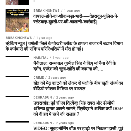
BREAKINGNEWS
1 year ago
वायरल-होने-का-शौक-पड़ा-भारी-—-देहरादून-पुलिस-ने-
स्टंटबाज़-युवती-पर-की-चालानी-कार्रवाई |
BREAKINGNEWS
1 year ago
ब्रेकिंग न्यूज़ | चमोली जिले के पोखरी ब्लॉक के हापला बाजार में उद्यान विभाग
के कर्मचारी की संदिग्ध परिस्थितियों में मौत हो गई।
NAINITAL
1 year ago
नैनीताल: राज्यपाल गुरमीत सिंह ने किए मां नैना देवी के
दर्शन, प्रदेश की सुख-शांति की कामना की….
CRIME
2 years ago
खेत की मेढ़ काटने को लेकर दो पक्षों के बीच खूनी संघर्ष का
वीडियो सोशल मिडिया पर वायरल….
DEHRADUN
2 years ago
उत्तराखंड: पूर्व सीएम त्रिवेंद्र सिंह रावत और डीजीपी
अभिनव कुमार आमने-सामने, त्रिवेंद्र ने आखिर क्यों DGP
को दी हद में रहने की सलाह ?
DEHRADUN
2 years ago
VIDEO: सुबह मॉर्निंग वॉक पर हाइवे पर निकला हाथी, पूर्व