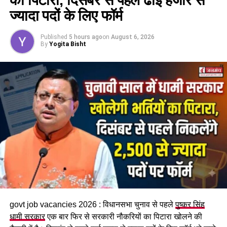
मंत्री ने एसएसपी से किया जुर्माना लगाने का
ज्यादा पदों के लिए फॉर्म
अनुरोध
Published
5 hours ago
on
August 6, 2026
By
Yogita Bisht
लेकिन बाद में उन्हें पता चला कि जिस स्कूटी से वो घर पहुंचे उसका इंश्योरेंस
और प्रदूषण की अवधि दोनों ही समाप्त हो चुके थे। उन्होंने कहा कि उनके
द्वारा एसएसपी को पत्र दिया गया है जिसमें स्टाफ की स्कूटी के कारण जो भी
नियम टूटे हैं उन पर जुर्माना लगाने के लिए अनुरोध किया गया है।
govt job vacancies 2026 : विधानसभा चुनाव से पहले
पुष्कर सिंह
धामी सरकार
एक बार फिर से सरकारी नौकरियों का पिटारा खोलने की