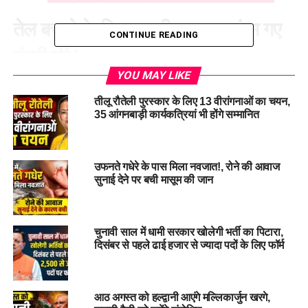
तेल बचाने के लिए स्कूटी चलाकर फंस गए
CONTINUE READING
मंत्री जी !
YOU MAY LIKE
पेट्रोल बचाने और ईंधन संरक्षण का संदेश देने के लिए
कृषि मंत्री गणेश
तीलू रौतेली पुरस्कार के लिए 13 वीरांगनाओं का चयन,
जोशी
ने गढ़ी कैंट में आयोजित एक कार्यक्रम के बाद सरकारी वाहन का
35 आंगनबाड़ी कार्यकत्रियां भी होंगे सम्मानित
इस्तेमाल नहीं किया और स्कूटी से अपने आवास रवाना हुए। हालांकि, उनकी
यह पहल दूसरे कारणों से चर्चा में आ गई।
इंश्योरेंस और PUC दोनों निकले एक्सपायर
उफनते गधेरे के पास मिला नवजात!, रोने की आवाज
सुनाई देने पर बची मासूम की जान
जिस स्कूटी पर मंत्री सवार थे, उसका इंश्योरेंस और
प्रदूषण प्रमाणपत्र
(PUC) एक्सपायर पाया गया। इतना ही नहीं, स्कूटी के पीछे उनका
चुनावी साल में धामी सरकार खोलेगी भर्ती का पिटारा,
सरकारी वाहन भी चलता नजर आया। मामला सामने आते ही सोशल मीडिया
दिसंबर से पहले ढाई हजार से ज्यादा पदों के लिए फॉर्म
पर इसकी तस्वीरें और वीडियो तेजी से वायरल होने लगे, जिसके बाद मंत्री
को ट्रोलिंग का सामना करना पड़ रहा है।
आठ अगस्त को हल्द्वानी आएंगे मल्लिकार्जुन खरगे,