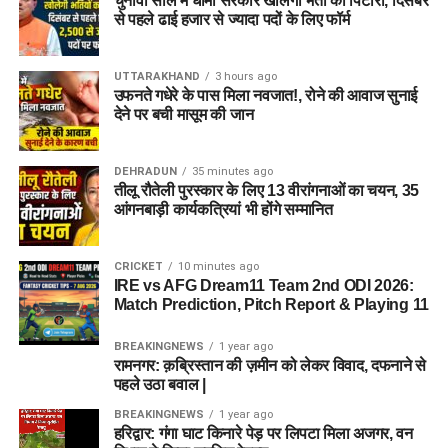
चुनावी साल में धामी सरकार खोलेगी भर्ती का पिटारा, दिसंबर
से पहले ढाई हजार से ज्यादा पदों के लिए फॉर्म
UTTARAKHAND
3 hours ago
उफनते गधेरे के पास मिला नवजात!, रोने की आवाज सुनाई
देने पर बची मासूम की जान
DEHRADUN
35 minutes ago
तीलू रौतेली पुरस्कार के लिए 13 वीरांगनाओं का चयन, 35
आंगनबाड़ी कार्यकत्रियां भी होंगे सम्मानित
CRICKET
10 minutes ago
IRE vs AFG Dream11 Team 2nd ODI 2026:
Match Prediction, Pitch Report & Playing 11
BREAKINGNEWS
1 year ago
रामनगर: क़ब्रिस्तान की ज़मीन को लेकर विवाद, दफनाने से
पहले उठा बवाल |
BREAKINGNEWS
1 year ago
हरिद्वार: गंगा घाट किनारे पेड़ पर लिपटा मिला अजगर, वन