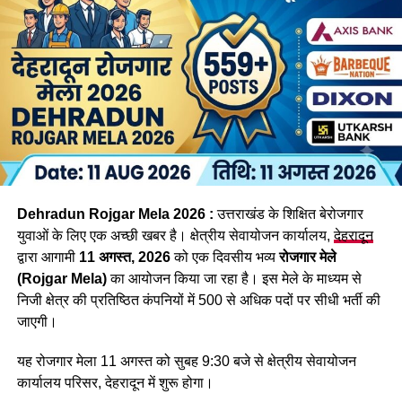
कि दिसंबर से पहले करीब 2477 पदों पर आवेदन प्रक्रिया पूरी कर ली
जाएगी। इनमें स्केलर, कनिष्ठ सहायक, वैयक्तिक सहायक, स्नातक स्तरीय
विज्ञान वर्ग के पद, पुलिस, आबकारी और परिवहन विभाग के वर्दीधारी पद,
संस्कृत विभाग में सहायक अध्यापक तथा सहायक विकास अधिकारी जैसे
पद शामिल हैं।
इसके समानांतर जिन रिक्त पदों के लिए आवेदन प्रक्रिया पूरी हो चुकी है,
उनकी परीक्षा भी दिसंबर तक करा ली जाएगी। इनमें व्यैक्तिक सहायक,
पशुधन प्रसार अधिकारी, विभिन्न सेवाओं के तकनीकी पद, सहायक
लेखाकार, कृषि विभाग के इंटरमीडिएट स्तर के पद तथा विभिन्न विभागों के
Dehradun Rojgar Mela 2026 :
उत्तराखंड के शिक्षित बेरोजगार
स्नातक स्तरीय पद सहित कुल 1470 पद शामिल हैं।
युवाओं के लिए एक अच्छी खबर है। क्षेत्रीय सेवायोजन कार्यालय,
देहरादून
द्वारा आगामी
11 अगस्त, 2026
को एक दिवसीय भव्य
रोजगार मेले
(Rojgar Mela)
का आयोजन किया जा रहा है। इस मेले के माध्यम से
निजी क्षेत्र की प्रतिष्ठित कंपनियों में 500 से अधिक पदों पर सीधी भर्ती की
जाएगी।
यह रोजगार मेला 11 अगस्त को सुबह 9:30 बजे से क्षेत्रीय सेवायोजन
कार्यालय परिसर, देहरादून में शुरू होगा।