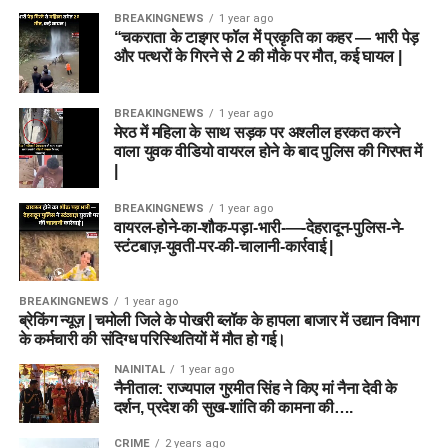
BREAKINGNEWS
1 year ago
“चकराता के टाइगर फॉल में प्रकृति का कहर — भारी पेड़
और पत्थरों के गिरने से 2 की मौके पर मौत, कई घायल |
BREAKINGNEWS
1 year ago
मेरठ में महिला के साथ सड़क पर अश्लील हरकत करने
वाला युवक वीडियो वायरल होने के बाद पुलिस की गिरफ्त में
|
BREAKINGNEWS
1 year ago
वायरल-होने-का-शौक-पड़ा-भारी-—-देहरादून-पुलिस-ने-
स्टंटबाज़-युवती-पर-की-चालानी-कार्रवाई |
BREAKINGNEWS
1 year ago
ब्रेकिंग न्यूज़ | चमोली जिले के पोखरी ब्लॉक के हापला बाजार में उद्यान विभाग
के कर्मचारी की संदिग्ध परिस्थितियों में मौत हो गई।
NAINITAL
1 year ago
नैनीताल: राज्यपाल गुरमीत सिंह ने किए मां नैना देवी के
दर्शन, प्रदेश की सुख-शांति की कामना की….
CRIME
2 years ago