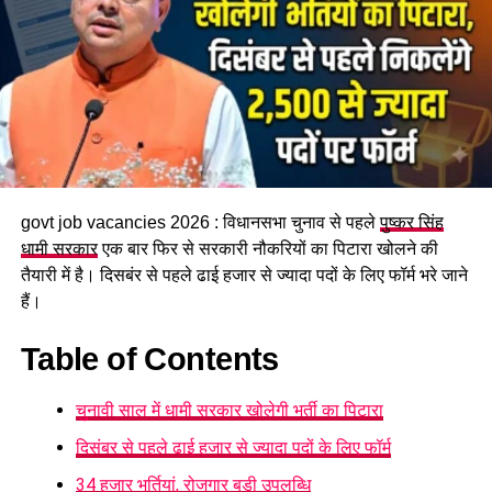
#
InclusiveGovernance
RELATED TOPICS:
BJP WORKSHOP
CM PUSHKAR DHAMI
INCLUSIVE GOVERNANCE
PASMANDA EMPOWERMENT
WAQF LAW REFORM
UP NEXT
युवाओं के लिए सुनहरा अवसर, इस ज़िले में सुरक्षा सैनिक और
सुपरवाइजर पदों पर भर्ती शुरू….
govt job vacancies 2026 : विधानसभा चुनाव से पहले
पुष्कर सिंह
DON'T MISS
धामी सरकार
एक बार फिर से सरकारी नौकरियों का पिटारा खोलने की
एयरपोर्ट पर अब 13 मिनट तक पार्किंग रहेगी निशुल्क, टोल बैरियर पर
तैयारी में है। दिसबंर से पहले ढाई हजार से ज्यादा पदों के लिए फॉर्म भरे जाने
चल रहे चालकों के विरोध के बाद हुआ फैसला….
हैं।
Table of Contents
चुनावी साल में धामी सरकार खोलेगी भर्ती का पिटारा
दिसंबर से पहले ढाई हजार से ज्यादा पदों के लिए फॉर्म
34 हजार भर्तियां, रोजगार बड़ी उपलब्धि