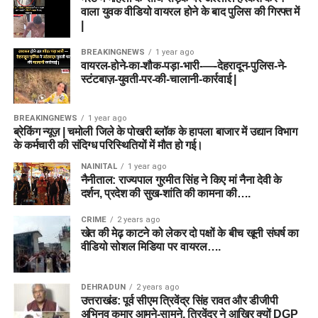
वाला युवक वीडियो वायरल होने के बाद पुलिस की गिरफ्त में
|
BREAKINGNEWS
1 year ago
वायरल-होने-का-शौक-पड़ा-भारी-—-देहरादून-पुलिस-ने-
स्टंटबाज़-युवती-पर-की-चालानी-कार्रवाई |
BREAKINGNEWS
1 year ago
ब्रेकिंग न्यूज़ | चमोली जिले के पोखरी ब्लॉक के हापला बाजार में उद्यान विभाग
के कर्मचारी की संदिग्ध परिस्थितियों में मौत हो गई।
NAINITAL
1 year ago
नैनीताल: राज्यपाल गुरमीत सिंह ने किए मां नैना देवी के
दर्शन, प्रदेश की सुख-शांति की कामना की….
CRIME
2 years ago
खेत की मेढ़ काटने को लेकर दो पक्षों के बीच खूनी संघर्ष का
वीडियो सोशल मिडिया पर वायरल….
DEHRADUN
2 years ago
उत्तराखंड: पूर्व सीएम त्रिवेंद्र सिंह रावत और डीजीपी
अभिनव कुमार आमने-सामने, त्रिवेंद्र ने आखिर क्यों DGP