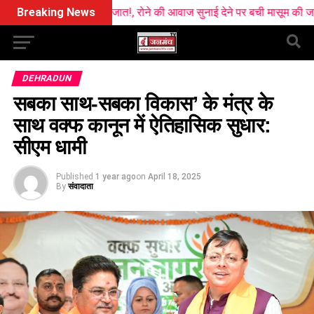
िला नवजात!, रोने की आवाज सुनाई देने पर बची मासूम की जान
Breaking News
चुनावी साल
DEHRADUN
सबका साथ-सबका विकास’ के मंत्र के
साथ वक्फ कानून में ऐतिहासिक सुधार:
सीएम धामी
Published
1 year ago
on
April 18, 2025
By
संवादाता