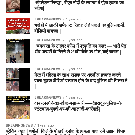
‘ऑपरेशन सिन्दूर’, पीएम मोदी के स्वागत में गूंजा एकता का
संदेश|
BREAKINGNEWS
1 year ago
भदोही में खाकी शर्मसार: रिश्वत लेते पकड़े गए पुलिसकर्मी,
वीडियो वायरल |
BREAKINGNEWS
1 year ago
“चकराता के टाइगर फॉल में प्रकृति का कहर — भारी पेड़
और पत्थरों के गिरने से 2 की मौके पर मौत, कई घायल |
BREAKINGNEWS
1 year ago
मेरठ में महिला के साथ सड़क पर अश्लील हरकत करने
वाला युवक वीडियो वायरल होने के बाद पुलिस की गिरफ्त में
|
BREAKINGNEWS
1 year ago
वायरल-होने-का-शौक-पड़ा-भारी-—-देहरादून-पुलिस-ने-
स्टंटबाज़-युवती-पर-की-चालानी-कार्रवाई |
BREAKINGNEWS
1 year ago
ब्रेकिंग न्यूज़ | चमोली जिले के पोखरी ब्लॉक के हापला बाजार में उद्यान विभाग