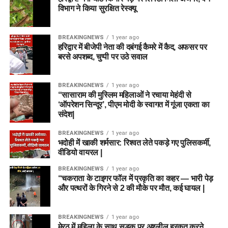
विभाग ने किया सुरक्षित रेस्क्यू
BREAKINGNEWS
1 year ago
हरिद्वार में बीजेपी नेता की दबंगई कैमरे में कैद, अफसर पर
बरसे अपशब्द, चुप्पी पर उठे सवाल
BREAKINGNEWS
1 year ago
“सासाराम की मुस्लिम महिलाओं ने रचाया मेहंदी से
‘ऑपरेशन सिन्दूर’, पीएम मोदी के स्वागत में गूंजा एकता का
संदेश|
BREAKINGNEWS
1 year ago
भदोही में खाकी शर्मसार: रिश्वत लेते पकड़े गए पुलिसकर्मी,
वीडियो वायरल |
BREAKINGNEWS
1 year ago
“चकराता के टाइगर फॉल में प्रकृति का कहर — भारी पेड़
और पत्थरों के गिरने से 2 की मौके पर मौत, कई घायल |
BREAKINGNEWS
1 year ago
मेरठ में महिला के साथ सड़क पर अश्लील हरकत करने