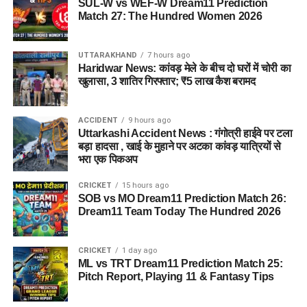
SUL-W vs WEF-W Dream11 Prediction
Match 27: The Hundred Women 2026
पुलिस द्वारा की गई तलाशी में आरोपी के पास से सेना की वर्दी, बैज, कैप और
वॉकी-टॉकी बरामद किए गए हैं। शुरुआती जांच के अनुसार, इन वस्तुओं का
UTTARAKHAND
7 hours ago
इस्तेमाल वो लोगों का भरोसा जीतने और खुद को प्रभावशाली अधिकारी
Haridwar News: कांवड़ मेले के बीच दो घरों में चोरी का
साबित करने के लिए करता था।
खुलासा, 3 शातिर गिरफ्तार; ₹5 लाख कैश बरामद
पुलिस मामले की जांच में जुटी
ACCIDENT
9 hours ago
Uttarkashi Accident News : गंगोत्री हाईवे पर टला
फिलहाल पुलिस ने मामला दर्ज कर जांच आगे बढ़ा दी है। अधिकारियों का
बड़ा हादसा , खाई के मुहाने पर अटका कांवड़ यात्रियों से
कहना है कि जांच के दौरान यदि अन्य पीड़ित सामने आते हैं तो उनके बयान
भरा एक पिकअप
भी दर्ज किए जाएंगे और मामले के सभी पहलुओं की गहन पड़ताल की जाएगी।
CRICKET
15 hours ago
FAQs (EX Ias Son Yashvardhan Arrested)
SOB vs MO Dream11 Prediction Match 26:
Dream11 Team Today The Hundred 2026
1. क्या देहरादून पुलिस ने पूर्व मुख्य सचिव के बेटे
को गिरफ्तार किया है ?
CRICKET
1 day ago
ML vs TRT Dream11 Prediction Match 25:
Pitch Report, Playing 11 & Fantasy Tips
हां देहरादून पुलिस ने यशवर्धन नाम के युवक को गिरफ्तार किया है, जो
उत्तराखंड के पूर्व मुख्य सचिव और पूर्व आईएएस अधिकारी का बेटा बताया जा