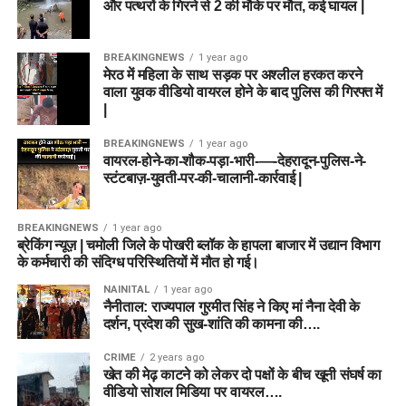
और पत्थरों के गिरने से 2 की मौके पर मौत, कई घायल |
BREAKINGNEWS
1 year ago
मेरठ में महिला के साथ सड़क पर अश्लील हरकत करने
वाला युवक वीडियो वायरल होने के बाद पुलिस की गिरफ्त में
|
BREAKINGNEWS
1 year ago
वायरल-होने-का-शौक-पड़ा-भारी-—-देहरादून-पुलिस-ने-
स्टंटबाज़-युवती-पर-की-चालानी-कार्रवाई |
BREAKINGNEWS
1 year ago
ब्रेकिंग न्यूज़ | चमोली जिले के पोखरी ब्लॉक के हापला बाजार में उद्यान विभाग
के कर्मचारी की संदिग्ध परिस्थितियों में मौत हो गई।
NAINITAL
1 year ago
नैनीताल: राज्यपाल गुरमीत सिंह ने किए मां नैना देवी के
दर्शन, प्रदेश की सुख-शांति की कामना की….
CRIME
2 years ago
खेत की मेढ़ काटने को लेकर दो पक्षों के बीच खूनी संघर्ष का
वीडियो सोशल मिडिया पर वायरल….