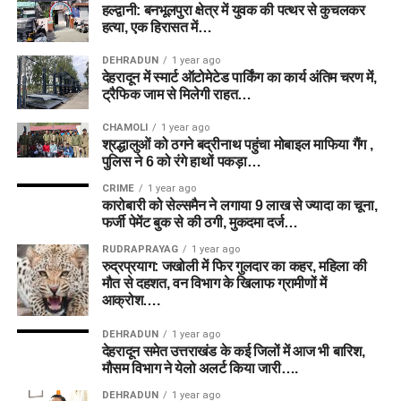
हल्द्वानी: बनभूलपुरा क्षेत्र में युवक की पत्थर से कुचलकर
हत्या, एक हिरासत में…
DEHRADUN
1 year ago
देहरादून में स्मार्ट ऑटोमेटेड पार्किंग का कार्य अंतिम चरण में,
ट्रैफिक जाम से मिलेगी राहत…
CHAMOLI
1 year ago
श्रद्धालुओं को ठगने बद्रीनाथ पहुंचा मोबाइल माफिया गैंग ,
पुलिस ने 6 को रंगे हाथों पकड़ा…
CRIME
1 year ago
कारोबारी को सेल्समैन ने लगाया 9 लाख से ज्यादा का चूना,
फर्जी पेमेंट बुक से की ठगी, मुकदमा दर्ज…
RUDRAPRAYAG
1 year ago
रुद्रप्रयाग: जखोली में फिर गुलदार का कहर, महिला की
मौत से दहशत, वन विभाग के खिलाफ ग्रामीणों में
आक्रोश….
DEHRADUN
1 year ago
देहरादून समेत उत्तराखंड के कई जिलों में आज भी बारिश,
मौसम विभाग ने येलो अलर्ट किया जारी….
DEHRADUN
1 year ago