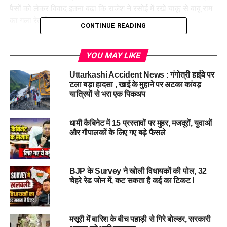
पैसों को लेकर विवाद इतना बढ़ा कि राजेश ने रसोई में रखे चाकू से बाबू राम
का गला रेत दिया।
CONTINUE READING
हत्या के बाद आरोपी ने शव को घर से बाहर घसीटकर एक खाली प्लॉट में
फेंक दिया और साक्ष्य छुपाने की कोशिश की। पुलिस ने आरोपी के घर से
YOU MAY LIKE
खून से सने कपड़े, मृतक के जूते, मोबाइल और हत्या में प्रयुक्त धारदार चाकू
Uttarkashi Accident News : गंगोत्री हाईवे पर
बरामद किया है।
टला बड़ा हादसा , खाई के मुहाने पर अटका कांवड़
यात्रियों से भरा एक पिकअप
23 अप्रैल को पुलिस ने भगवंतपुर तिराहे से आरोपी राजेश को गिरफ्तार कर
लिया। पूछताछ में उसने अपना अपराध स्वीकार कर लिया है। आरोपी को
धामी कैबिनेट में 15 प्रस्तावों पर मुहर, मजदूरों, युवाओं
कोर्ट में पेश कर जेल भेज दिया गया है।
और गौपालकों के लिए गए बड़े फैसले
एसपी क्राइम ने बताया:
“यह हत्या पूरी तरह से लालच की वजह से की गई
है। आरोपी ने सिर्फ कुछ हजार रुपये के लिए अपने दोस्त की जान ले ली।
BJP के Survey ने खोली विधायकों की पोल, 32
हमने घटना के 24 घंटे के भीतर आरोपी को गिरफ्तार कर लिया है और सभी
चेहरे रेड जोन में, कट सकता है कई का टिकट !
साक्ष्य एकत्र किए जा चुके हैं।”
इस वारदात ने क्षेत्र में सनसनी फैला दी है और एक बार फिर यह सवाल
खड़ा कर दिया है कि क्या अब दोस्ती भी लालच और विश्वासघात का शिकार
मसूरी में बारिश के बीच पहाड़ी से गिरे बोल्डर, सरकारी