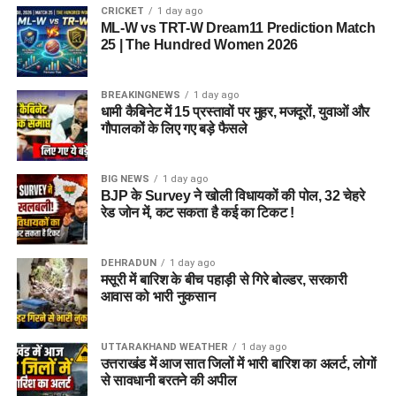
रहा है।
CRICKET
1 day ago
ML-W vs TRT-W Dream11 Prediction Match
25 | The Hundred Women 2026
2. आरोपी पर क्या आरोप हैं?
आरोपी पर खुद को केंद्र सरकार, गृह मंत्रालय, रक्षा मंत्रालय और भारतीय
BREAKINGNEWS
1 day ago
सेना का वरिष्ठ अधिकारी बताकर लोगों से ठगी करने का आरोप है।
धामी कैबिनेट में 15 प्रस्तावों पर मुहर, मजदूरों, युवाओं और
गौपालकों के लिए गए बड़े फैसले
3. शिकायत किसने दर्ज कराई थी?
BIG NEWS
1 day ago
दिल्ली निवासी एक युवती ने शिकायत दर्ज कराई थी। आरोप है कि आरोपी ने
BJP के Survey ने खोली विधायकों की पोल, 32 चेहरे
प्रभावशाली सरकारी संपर्कों का झांसा देकर उससे करीब 4.5 लाख रुपये
रेड जोन में, कट सकता है कई का टिकट !
ठग लिए।
DEHRADUN
1 day ago
4. आरोपी लोगों को कैसे झांसे में लेता था?
मसूरी में बारिश के बीच पहाड़ी से गिरे बोल्डर, सरकारी
आवास को भारी नुकसान
पुलिस के अनुसार, आरोपी अलग-अलग लोगों के सामने अपनी पहचान
बदलता था और खुद को कभी गृह मंत्रालय, कभी रक्षा मंत्रालय तो कभी
UTTARAKHAND WEATHER
1 day ago
सेना का वरिष्ठ अधिकारी बताकर लोगों का भरोसा जीतता था।
उत्तराखंड में आज सात जिलों में भारी बारिश का अलर्ट, लोगों
से सावधानी बरतने की अपील
5. पुलिस को आरोपी के पास से क्या बरामद