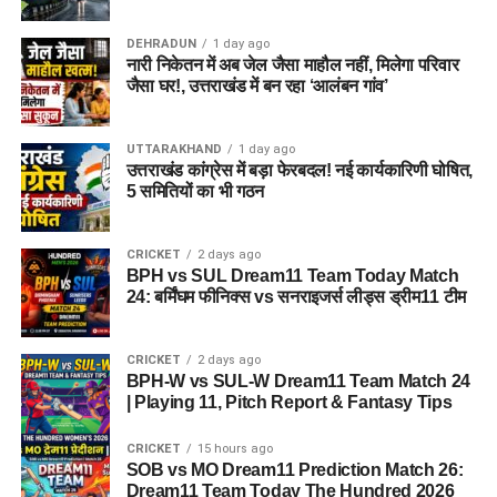
हुआ?
DEHRADUN
1 day ago
नारी निकेतन में अब जेल जैसा माहौल नहीं, मिलेगा परिवार
तलाशी के दौरान आरोपी के पास से सेना की वर्दी, बैज, कैप और वॉकी-टॉकी
जैसा घर!, उत्तराखंड में बन रहा ‘आलंबन गांव’
बरामद किए गए हैं।
UTTARAKHAND
1 day ago
SUL vs WEF Dream11 Prediction Match 27: Pitch
उत्तराखंड कांग्रेस में बड़ा फेरबदल! नई कार्यकारिणी घोषित,
Report, Playing XI & Fantasy Tips
5 समितियों का भी गठन
SUL-W vs WEF-W Dream11 Prediction Match 27:
The Hundred Women 2026
CRICKET
2 days ago
BPH vs SUL Dream11 Team Today Match
Haridwar News: कांवड़ मेले के बीच दो घरों में चोरी का
24: बर्मिंघम फीनिक्स vs सनराइजर्स लीड्स ड्रीम11 टीम
खुलासा, 3 शातिर गिरफ्तार; ₹5 लाख कैश बरामद
Uttarkashi Accident News : गंगोत्री हाईवे पर टला बड़ा
CRICKET
2 days ago
BPH-W vs SUL-W Dream11 Team Match 24
हादसा , खाई के मुहाने पर अटका कांवड़ यात्रियों से भरा एक
| Playing 11, Pitch Report & Fantasy Tips
पिकअप
SOB vs MO Dream11 Prediction Match 26:
CRICKET
15 hours ago
SOB vs MO Dream11 Prediction Match 26:
Dream11 Team Today The Hundred 2026
Dream11 Team Today The Hundred 2026