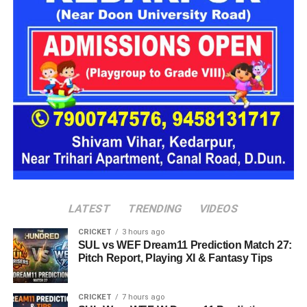
पहचान
पूछताछ में ये बात सामने आई कि आरोपी अलग-अलग लोगों के सामने अपनी
पहचान बदलता था। कभी वो खुद को गृह मंत्रालय का अधिकारी बताता,
कभी रक्षा मंत्रालय से जुड़ा अफसर और कभी भारतीय सेना का वरिष्ठ
अधिकारी होने का दावा करता था।
देहरादून पुलिस ने किया गिरफ्तार
देहरादून पुलिस
को ये भी जानकारी मिली है कि वो कई होटलों में ठहरने के
बाद भुगतान किए बिना चला जाता था और होटल कर्मचारियों व सुरक्षा
कर्मियों के साथ भी कथित तौर पर धोखाधड़ी करता था।
LATEST
TRENDING
VIDEOS
CRICKET
3 hours ago
SUL vs WEF Dream11 Prediction Match 27:
Pitch Report, Playing XI & Fantasy Tips
CRICKET
7 hours ago