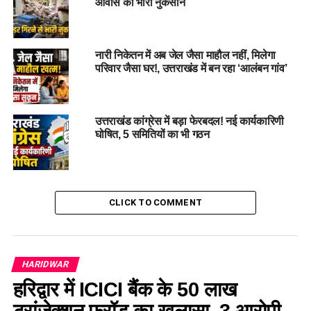
आवास को भारी नुकसान
हो रही है?
RELATED TOPICS:
#UTTARAKHANDPOLICE
UTTARAKHAND
UTTARAKHAND GOVERNMENT
नारी निकेतन में अब जेल जैसा माहौल नहीं, मिलेगा
परिवार जैसा घर!, उत्तराखंड में बन रहा ‘आलंबन गांव’
UP NEXT
खेड़ी शिकोहपुर में दो पक्षों में हिंसक झड़प, एक की मौत, परिजनों ने
राजनीतिक दुश्मनी का लगाया आरोप…
उत्तराखंड कांग्रेस में बड़ा फेरबदल! नई कार्यकारिणी
DON'T MISS
घोषित, 5 समितियों का भी गठन
उत्तराखंड में फिर बदलेगा मौसम का मिज़ाज, चार दिन तक बारिश का
अलर्ट…
CLICK TO COMMENT
HARIDWAR
हरिद्वार में ICICI बैंक के 50 लाख
ट्रांजेक्शन फ्रॉड का खुलासा, 3 आरोपी