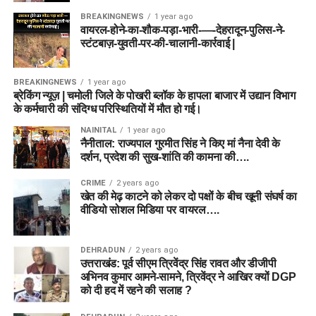
BREAKINGNEWS
1 year ago
वायरल-होने-का-शौक-पड़ा-भारी-—-देहरादून-पुलिस-ने-
स्टंटबाज़-युवती-पर-की-चालानी-कार्रवाई |
BREAKINGNEWS
1 year ago
ब्रेकिंग न्यूज़ | चमोली जिले के पोखरी ब्लॉक के हापला बाजार में उद्यान विभाग
के कर्मचारी की संदिग्ध परिस्थितियों में मौत हो गई।
NAINITAL
1 year ago
नैनीताल: राज्यपाल गुरमीत सिंह ने किए मां नैना देवी के
दर्शन, प्रदेश की सुख-शांति की कामना की….
CRIME
2 years ago
खेत की मेढ़ काटने को लेकर दो पक्षों के बीच खूनी संघर्ष का
वीडियो सोशल मिडिया पर वायरल….
DEHRADUN
2 years ago
उत्तराखंड: पूर्व सीएम त्रिवेंद्र सिंह रावत और डीजीपी
अभिनव कुमार आमने-सामने, त्रिवेंद्र ने आखिर क्यों DGP
को दी हद में रहने की सलाह ?