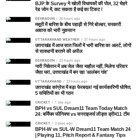
BJP के Survey ने खोली विधायकों की पोल, 32 चेहरे
राज्य के कई जिलों में बारिश का प्रभाव लगातार बना हुआ है। मौसम विभाग
रेड जोन में, कट सकता है कई का टिकट !
के अनुसार उत्तरकाशी, देहरादून, टिहरी, रुद्रप्रयाग, चमोली, ऊधम सिंह
DEHRADUN
20 hours ago
नगर, बागेश्वर, पिथौरागढ़ और नैनीताल में भारी से बहुत भारी वर्षा होने की
मसूरी में बारिश के बीच पहाड़ी से गिरे बोल्डर, सरकारी
संभावना है। इसके अलावा कुछ क्षेत्रों में तेज गर्जना, बिजली गिरने और
आवास को भारी नुकसान
अचानक बाढ़ जैसी परिस्थितियां भी बन सकती हैं।
UTTARAKHAND WEATHER
21 hours ago
उत्तराखंड में आज सात जिलों में भारी बारिश का अलर्ट, लोगों
से सावधानी बरतने की अपील
DEHRADUN
22 hours ago
नारी निकेतन में अब जेल जैसा माहौल नहीं, मिलेगा परिवार
जैसा घर!, उत्तराखंड में बन रहा ‘आलंबन गांव’
UTTARAKHAND
23 hours ago
उत्तराखंड कांग्रेस में बड़ा फेरबदल! नई कार्यकारिणी घोषित,
5 समितियों का भी गठन
CRICKET
1 day ago
BPH vs SUL Dream11 Team Today Match
24: बर्मिंघम फीनिक्स vs सनराइजर्स लीड्स ड्रीम11 टीम
CRICKET
2 days ago
BPH-W vs SUL-W Dream11 Team Match 24
| Playing 11, Pitch Report & Fantasy Tips