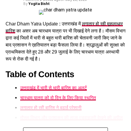
संशोधन
By
Yogita Bisht
औद्योगिक नियमावली को मंजूरी, श्रमिक शिकायतों के त्वरित
Char Dham Yatra Update
:
उत्तराखंड में
लगातार हो रही मूसलाधार
समाधान पर जोर।
चंडीगढ़ के रहने वाले थे सभी कांवड़िए
बारिश
का असर अब चारधाम यात्रा पर भी दिखाई देने लगा है। मौसम विभाग
छंटनी किए गए कर्मचारियों को दोबारा अवसर देने का प्रावधान।
द्वारा कई जिलों में भारी से बहुत भारी बारिश की चेतावनी जारी किए जाने के
एसपी सिटी अभय सिंह के मुताबिक,
कांवड़ यात्रा
को देखते हुए घाटों पर
बाद प्रशासन ने एहतियातन बड़ा फैसला लिया है। श्रद्धालुओं की सुरक्षा को
वन विकास निगम की सेवा नियमावली में संशोधन, स्केलर पद के
चेतावनी बोर्ड लगाए गए हैं और SDRF के जवानों की तैनाती भी की गई है।
प्राथमिकता देते हुए 28 और 29 जुलाई के लिए चारधाम यात्रा अस्थायी
लिए 100 अंकों की परीक्षा होगी।
इसके बावजूद ये कांवड़िए निर्धारित घाट से अलग जाकर नहर में स्नान कर
रूप से रोक दी गई है।
रहे थे। इसी दौरान चारों गहरे पानी में डूब गए।
ईको टूरिज्म को बढ़ावा देने के लिए जड़ी-बूटियों से जुड़ी
उच्चाधिकार प्राप्त समिति में संशोधन किया जा सकेगा।
Table of Contents
सुरक्षित घाटों पर ही स्नान करने की अपील
उत्तराखंड में भारी से भारी बारिश का अलर्ट
पुलिस ने शवों को कब्जे में लेकर पोस्टमार्टम की कार्रवाई शुरू कर दी है।
प्रशासन की ओर से श्रद्धालुओं से अपील की जा रही है कि वे निर्धारित और
चारधाम यात्रा को दो दिन के लिए किया स्थगित
सुरक्षित घाटों पर ही स्नान करें और चेतावनी वाले स्थानों पर जाने से बचें।
लगातार हो रही बारिश ने बढ़ाई परेशानी
मौसम विभाग और प्रशासन की ताजा एडवाइजरी देखने की अपील