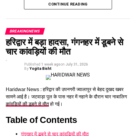
आज हुई कैबिनेट की बैठक में 15 प्रस्तावों पर मुहर लगी है। कैबिनेट ने
CONTINUE READING
गोपालन योजना में सामान्य वर्ग को भी शामिल करने का निर्णय लिया है।
पात्र लोगों को सब्सिडी मिलेगी और वे गाय या भैंस खरीद सकेंगे।
श्रमिकों के लिए बड़ा फैसला
BREAKINGNEWS
हरिद्वार में बड़ा हादसा, गंगनहर में डूबने से
कैबिनेट ने
उत्तराखंड मजदूरी संहिता नियमावली
को मंजूरी दी।
चार कांवड़ियों की मौत
इसके तहत श्रमिकों को हर महीने की 7 तारीख तक वेतन देना
होगा। पुरुष और महिला कर्मचारियों को समान काम के लिए समान
Published
1 week ago
on
July 31, 2026
मजदूरी का प्रावधान भी किया गया है।
By
Yogita Bisht
Haridwar News : हरिद्वार की उपनगरी ज्वालापुर से बेहद दुखद खबर
सामने आई है। जटवाड़ा पुल के पास नहर में नहाने के दौरान चार नाबालिग
कांवड़ियों की डूबने से मौत
हो गई।
Table of Contents
गंगनहर में डूबने से चार कांवड़ियों की मौत