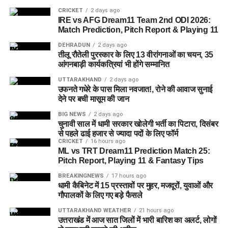
CRICKET
2 days ago
IRE vs AFG Dream11 Team 2nd ODI 2026:
Match Prediction, Pitch Report & Playing 11
DEHRADUN
2 days ago
तीलू रौतेली पुरस्कार के लिए 13 वीरांगनाओं का चयन, 35
आंगनबाड़ी कार्यकत्रियां भी होंगे सम्मानित
UTTARAKHAND
2 days ago
उफनते गधेरे के पास मिला नवजात!, रोने की आवाज सुनाई
देने पर बची मासूम की जान
BIG NEWS
2 days ago
चुनावी साल में धामी सरकार खोलेगी भर्ती का पिटारा, दिसंबर
राज्य आपदा प्रबंधन तंत्र और जिला प्रशासन को संवेदनशील इलाकों में
से पहले ढाई हजार से ज्यादा पदों के लिए फॉर्म
सतर्क रहने के निर्देश दिए गए हैं। साथ ही भूस्खलन संभावित क्षेत्रों पर
CRICKET
16 hours ago
ML vs TRT Dream11 Prediction Match 25:
लगातार निगरानी रखी जा रही है, ताकि किसी भी आपात स्थिति से समय
Pitch Report, Playing 11 & Fantasy Tips
रहते निपटा जा सके।
BREAKINGNEWS
17 hours ago
धामी कैबिनेट में 15 प्रस्तावों पर मुहर, मजदूरों, युवाओं और
मौसम विभाग और प्रशासन की ताजा
गौपालकों के लिए गए बड़े फैसले
एडवाइजरी देखने की अपील
UTTARAKHAND WEATHER
21 hours ago
उत्तराखंड में आज सात जिलों में भारी बारिश का अलर्ट, लोगों