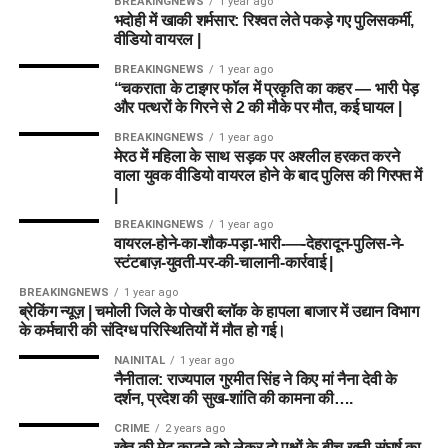
BREAKINGNEWS
1 year ago
भदोही में खाकी शर्मसार: रिश्वत लेते पकड़े गए पुलिसकर्मी,
वीडियो वायरल |
BREAKINGNEWS
1 year ago
“चकराता के टाइगर फॉल में प्रकृति का कहर — भारी पेड़
और पत्थरों के गिरने से 2 की मौके पर मौत, कई घायल |
BREAKINGNEWS
1 year ago
मेरठ में महिला के साथ सड़क पर अश्लील हरकत करने
वाला युवक वीडियो वायरल होने के बाद पुलिस की गिरफ्त में
|
BREAKINGNEWS
1 year ago
वायरल-होने-का-शौक-पड़ा-भारी-—-देहरादून-पुलिस-ने-
स्टंटबाज़-युवती-पर-की-चालानी-कार्रवाई |
BREAKINGNEWS
1 year ago
ब्रेकिंग न्यूज़ | चमोली जिले के पोखरी ब्लॉक के हापला बाजार में उद्यान विभाग
के कर्मचारी की संदिग्ध परिस्थितियों में मौत हो गई।
NAINITAL
1 year ago
नैनीताल: राज्यपाल गुरमीत सिंह ने किए मां नैना देवी के
दर्शन, प्रदेश की सुख-शांति की कामना की….
CRIME
2 years ago
खेत की मेढ़ काटने को लेकर दो पक्षों के बीच खूनी संघर्ष का