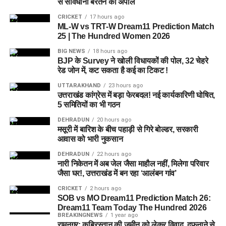
से सावधानी बरतने की अपील
प्रशासन ने चारधाम यात्रा पर जाने वाले श्रद्धालुओं और अन्य यात्रियों से
अपील की है कि वे यात्रा शुरू करने से पहले मौसम विभाग और प्रशासन की
CRICKET
17 hours ago
ML-W vs TRT-W Dream11 Prediction Match
ताजा एडवाइजरी जरूर देखें। जब तक मौसम अनुकूल नहीं हो जाता, तब
25 | The Hundred Women 2026
तक अनावश्यक यात्रा से बचें और केवल आधिकारिक सूचना के आधार पर
BIG NEWS
18 hours ago
ही आगे की योजना बनाएं।
BJP के Survey ने खोली विधायकों की पोल, 32 चेहरे
रेड जोन में, कट सकता है कई का टिकट !
UTTARAKHAND
23 hours ago
उत्तराखंड कांग्रेस में बड़ा फेरबदल! नई कार्यकारिणी घोषित,
5 समितियों का भी गठन
DEHRADUN
20 hours ago
मसूरी में बारिश के बीच पहाड़ी से गिरे बोल्डर, सरकारी
आवास को भारी नुकसान
DEHRADUN
22 hours ago
नारी निकेतन में अब जेल जैसा माहौल नहीं, मिलेगा परिवार
जैसा घर!, उत्तराखंड में बन रहा ‘आलंबन गांव’
CRICKET
2 hours ago
SOB vs MO Dream11 Prediction Match 26:
Dream11 Team Today The Hundred 2026
BREAKINGNEWS
1 year ago
रामनगर: क़ब्रिस्तान की ज़मीन को लेकर विवाद, दफनाने से