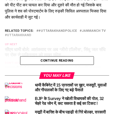
को पीट पीट कर घायल कर दिया और दूसरे की मौत हो गई जिसके बाद
पुलिस ने शव को पोस्टमार्टम के लिए रुड़की सिविल अस्पताल भिजवा दिया
और कार्यवाही में जुट गई।
RELATED TOPICS:
#UTTARAKHANDPOLICE
JANMANCH TV
UTTARAKHAND
UP NEXT
सीएम धामी बोले: आतंकवाद पर अब ‘जीरो टॉलरेंस’, सिंधु जल संधि
पर रोक से पाकिस्तान को सख्त संदेश…
CONTINUE READING
DON'T MISS
जसपुर में पैसों के लालच में युवक ने की दोस्त की बेरहमी से हत्या,
पुलिस ने 24 घंटे में किया खुलासा….
YOU MAY LIKE
धामी कैबिनेट में 15 प्रस्तावों पर मुहर, मजदूरों, युवाओं
और गौपालकों के लिए गए बड़े फैसले
BJP के Survey ने खोली विधायकों की पोल, 32
चेहरे रेड जोन में, कट सकता है कई का टिकट !
मसूरी में बारिश के बीच पहाड़ी से गिरे बोल्डर, सरकारी