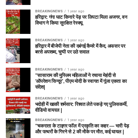
BREAKINGNEWS
1 year ago
हरिद्वार: गंगा घाट किनारे पेड़ पर लिपटा मिला अजगर, वन
विभाग ने किया सुरक्षित रेस्क्यू
BREAKINGNEWS
1 year ago
हरिद्वार में बीजेपी नेता की दबंगई कैमरे में कैद, अफसर पर
बरसे अपशब्द, चुप्पी पर उठे सवाल
BREAKINGNEWS
1 year ago
“सासाराम की मुस्लिम महिलाओं ने रचाया मेहंदी से
‘ऑपरेशन सिन्दूर’, पीएम मोदी के स्वागत में गूंजा एकता का
संदेश|
BREAKINGNEWS
1 year ago
भदोही में खाकी शर्मसार: रिश्वत लेते पकड़े गए पुलिसकर्मी,
वीडियो वायरल |
BREAKINGNEWS
1 year ago
“चकराता के टाइगर फॉल में प्रकृति का कहर — भारी पेड़
और पत्थरों के गिरने से 2 की मौके पर मौत, कई घायल |