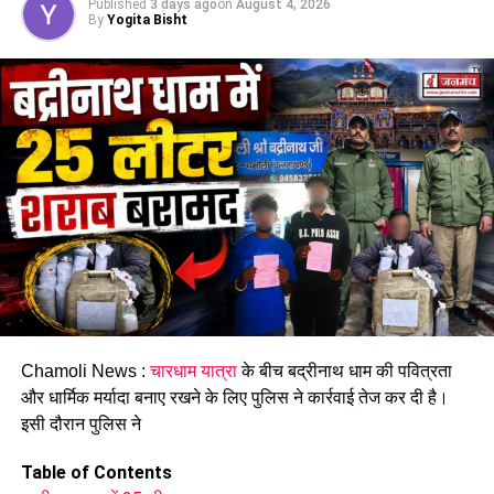
Published
3 days ago
on
August 4, 2026
By
Yogita Bisht
हादसे के बाद से परिजनों में पसरा मातम
घटना की सूचना मिलने के बाद पुलिस ने मौके पर पहुंचकर हादसे की
जानकारी जुटाई। पुलिस दुर्घटना के कारणों की जांच कर रही है। हादसे के
बाद मृतक के परिवार और साथ आए श्रद्धालुओं में शोक का माहौल है।
Chamoli News :
चारधाम यात्रा
के बीच बद्रीनाथ धाम की पवित्रता
और धार्मिक मर्यादा बनाए रखने के लिए पुलिस ने कार्रवाई तेज कर दी है।
इसी दौरान पुलिस ने
Table of Contents