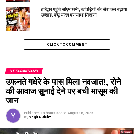
RELATED TOPICS:
#CONCERNS
#EARTHMOVEMENT
#LANDSLIDE
CHAMOLI
JOSHIMATH
PANIC
SAFETY
हरिद्वार पहुंचे सीएम धामी, कांवड़ियों की सेवा कर बढ़ाया
UTTARAKHAND
उत्साह, पप्पू यादव पर साधा निशाना
UP NEXT
नाबालिग से गैंग रेप: आम के बाग में ले जाकर युवकों ने की दरिंदगी…
DON'T MISS
WhatsApp पर ऐसे मैसेज भेजने से करें परहेज़, नहीं तो हो सकता
CLICK TO COMMENT
है अकाउंट बैन !
UTTARAKHAND
उफनते गधेरे के पास मिला नवजात!, रोने
की आवाज सुनाई देने पर बची मासूम की
जान
Published
18 hours ago
on
August 6, 2026
By
Yogita Bisht