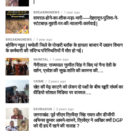
|
BREAKINGNEWS
1 year ago
वायरल-होने-का-शौक-पड़ा-भारी-—-देहरादून-पुलिस-ने-
स्टंटबाज़-युवती-पर-की-चालानी-कार्रवाई |
BREAKINGNEWS
1 year ago
ब्रेकिंग न्यूज़ | चमोली जिले के पोखरी ब्लॉक के हापला बाजार में उद्यान विभाग
के कर्मचारी की संदिग्ध परिस्थितियों में मौत हो गई।
NAINITAL
1 year ago
नैनीताल: राज्यपाल गुरमीत सिंह ने किए मां नैना देवी के
दर्शन, प्रदेश की सुख-शांति की कामना की….
CRIME
2 years ago
खेत की मेढ़ काटने को लेकर दो पक्षों के बीच खूनी संघर्ष का
वीडियो सोशल मिडिया पर वायरल….
DEHRADUN
2 years ago
उत्तराखंड: पूर्व सीएम त्रिवेंद्र सिंह रावत और डीजीपी
अभिनव कुमार आमने-सामने, त्रिवेंद्र ने आखिर क्यों DGP
को दी हद में रहने की सलाह ?