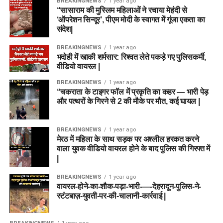
BREAKINGNEWS
1 year ago
“सासाराम की मुस्लिम महिलाओं ने रचाया मेहंदी से
‘ऑपरेशन सिन्दूर’, पीएम मोदी के स्वागत में गूंजा एकता का
संदेश|
BREAKINGNEWS
1 year ago
भदोही में खाकी शर्मसार: रिश्वत लेते पकड़े गए पुलिसकर्मी,
वीडियो वायरल |
BREAKINGNEWS
1 year ago
“चकराता के टाइगर फॉल में प्रकृति का कहर — भारी पेड़
और पत्थरों के गिरने से 2 की मौके पर मौत, कई घायल |
BREAKINGNEWS
1 year ago
मेरठ में महिला के साथ सड़क पर अश्लील हरकत करने
वाला युवक वीडियो वायरल होने के बाद पुलिस की गिरफ्त में
|
BREAKINGNEWS
1 year ago
वायरल-होने-का-शौक-पड़ा-भारी-—-देहरादून-पुलिस-ने-
स्टंटबाज़-युवती-पर-की-चालानी-कार्रवाई |