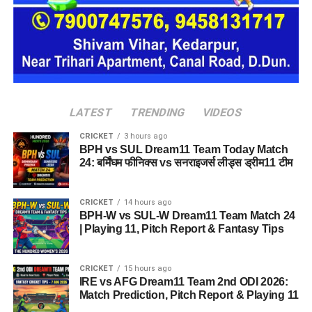
श्रद्धालुओं की आस्था और बदरीनाथ धाम की धार्मिक गरिमा को ध्यान में
रखते हुए पुलिस ने तीनों को तत्काल हिरासत में लेकर कोतवाली पहुंचाया।
इसके बाद उनके खिलाफ पुलिस एक्ट के तहत चालानी कार्रवाई की गई।
धार्मिक स्थल की पवित्रता और मर्यादा का करें सम्मान
पुलिस ने स्पष्ट किया है कि बदरीनाथ धाम में धार्मिक मर्यादा और कानून
LATEST
TRENDING
VIDEOS
व्यवस्था से किसी भी तरह का समझौता नहीं किया जाएगा। यात्रा के दौरान
श्रद्धालुओं की सुरक्षा, शांति व्यवस्था और धाम की गरिमा बनाए रखने के लिए
CRICKET
3 hours ago
संदिग्ध गतिविधियों पर लगातार नजर रखी जा रही है।
BPH vs SUL Dream11 Team Today Match
24: बर्मिंघम फीनिक्स vs सनराइजर्स लीड्स ड्रीम11 टीम
पुलिस ने लोगों से भी अपील की है कि बदरीनाथ धाम जैसे धार्मिक स्थल की
पवित्रता और मर्यादा का सम्मान करें। नियमों का उल्लंघन करने वालों के
CRICKET
14 hours ago
खिलाफ नियमानुसार सख्त कार्रवाई की जाएगी।
BPH-W vs SUL-W Dream11 Team Match 24
| Playing 11, Pitch Report & Fantasy Tips
CRICKET
15 hours ago
IRE vs AFG Dream11 Team 2nd ODI 2026:
Match Prediction, Pitch Report & Playing 11