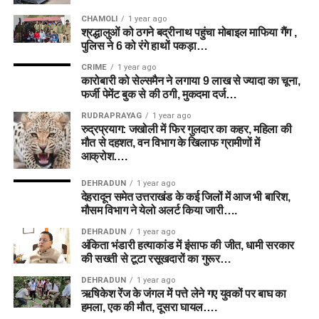
CHAMOLI
1 year ago
श्रद्धालुओं को ठगने बद्रीनाथ पहुंचा मोबाइल माफिया गैंग ,
पुलिस ने 6 को रंगे हाथों पकड़ा…
CRIME
1 year ago
कारोबारी को सेल्समैन ने लगाया 9 लाख से ज्यादा का चूना,
फर्जी पेमेंट बुक से की ठगी, मुकदमा दर्ज…
RUDRAPRAYAG
1 year ago
रुद्रप्रयाग: जखोली में फिर गुलदार का कहर, महिला की
मौत से दहशत, वन विभाग के खिलाफ ग्रामीणों में
आक्रोश….
DEHRADUN
1 year ago
देहरादून समेत उत्तराखंड के कई जिलों में आज भी बारिश,
मौसम विभाग ने येलो अलर्ट किया जारी….
DEHRADUN
1 year ago
अंकिता भंडारी हत्याकांड में इंसाफ की जीत, धामी सरकार
की सख्ती से टूटा रसूखदारों का गुरूर…
DEHRADUN
1 year ago
ऋषिकेश रेंज के जंगल में पत्ते लेने गए युवकों पर बाघ का
हमला, एक की मौत, दूसरा घायल….