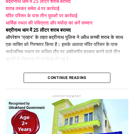
बद्रीनाथ धाम में 25 लीटर शराब बरामद
शराब तस्कर समेत 4 पर कार्रवाई
मंदिर परिसर के पास तीन युवकों पर कार्रवाई
धार्मिक स्थल की पवित्रता और मर्यादा का करें सम्मान
बद्रीनाथ धाम में 25 लीटर शराब बरामद
ऑपरेशन ‘प्रहार’ के तहत बद्रीनाथ पुलिस ने अवैध कच्ची शराब के साथ
एक व्यक्ति को गिरफ्तार किया है। इसके अलावा मंदिर परिसर के पास
सार्वजनिक स्थान पर कथित तौर पर अशोभनीय हरकत करने वाले तीन
युवकों के खिलाफ भी कार्रवाई की गई है।
बद्रीनाथ धाम
क्षेत्र में लगातार संदिग्ध व्यक्तियों और वाहनों की जांच की जा
CONTINUE READING
रही है। इसी अभियान के दौरान पुलिस टीम ने भृगुधारा गुफा की ओर जाने
वाले पैदल मार्ग पर चेकिंग और घेराबंदी की। इस दौरान एक व्यक्ति को
संदिग्ध परिस्थितियों में पकड़ा गया।
ADVERTISEMENT
शराब तस्कर समेत 4 पर कार्रवाई
पूछताछ और तलाशी के दौरान उसके पास से 25 लीटर अवैध कच्ची शराब
बरामद हुई। आरोपी की पहचान 75 वर्षीय सुरेंद्र सिंह, निवासी ग्राम
भृगुधारा, थाना बदरीनाथ के रूप में हुई है।