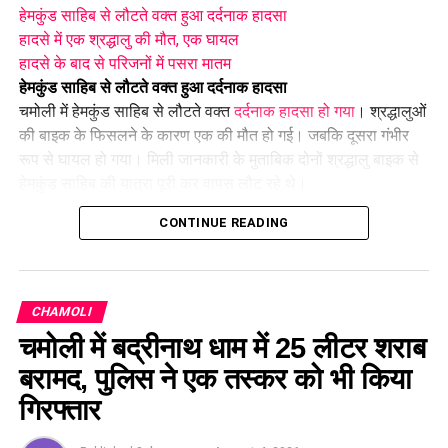
हेमकुंड साहिब से लौटते वक्त हुआ दर्दनाक हादसा
हादसे में एक श्रद्धालु की मौत, एक घायल
हादसे के बाद से परिजनों में पसरा मातम
हेमकुंड साहिब से लौटते वक्त हुआ दर्दनाक हादसा
चमोली में हेमकुंड साहिब से लौटते वक्त
दर्दनाक हादसा हो गया
। श्रद्धालुओं
की बाइक के फिसलने के कारण एक की मौत हो गई। जबकि दूसरा गंभीर
रूप से घायल हो गया। मिली जानकारी के मुताबिक दोनों श्रद्धालु बाइक से
हेमकुंड साहिब की यात्रा पूरी कर वापस लौट रहे थे।
CONTINUE READING
दोपहर के समय
नंदप्रयाग
के बगड़ चौराहा के पास अचानक बाइक का
संतुलन बिगड़ गया और बाइक सड़क पर फिसल गई। हादसे के बाद मौके पर
मौजूद लोगों की मदद से घायलों को अस्पताल पहुंचाया गया।
CHAMOLI
हादसे में एक श्रद्धालु की मौत, एक घायल
चमोली में बद्रीनाथ धाम में 25 लीटर शराब
दुर्घटना में सेर बाबा (19), निवासी करनाल, हरियाणा, के सिर में गंभीर चोट
लगी थी। उन्हें तत्काल जिला चिकित्सालय गोपेश्वर ले जाया गया। यहां
बरामद, पुलिस ने एक तस्कर को भी किया
डॉक्टरों ने जांच के बाद उन्हें मृत घोषित कर दिया। बाइक पर सवार दूसरे
गिरफ्तार
श्रद्धालु को हादसे में गंभीर चोट नहीं आई और वह सुरक्षित बताया जा रहा
है।