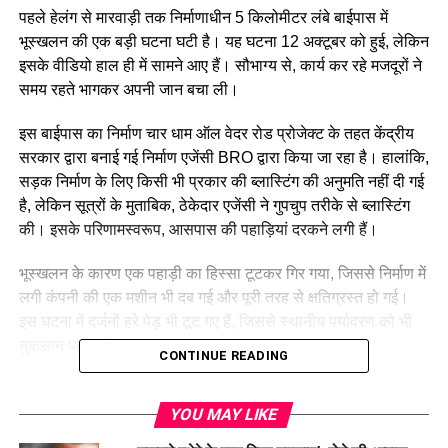
पहले हेलंग से मारवाड़ी तक निर्माणाधीन 5 किलोमीटर लंबे बाईपास में
भूस्खलन की एक बड़ी घटना घटी है। यह घटना 12 अक्टूबर को हुई, लेकिन
इसके वीडियो हाल ही में सामने आए हैं। सौभाग्य से, कार्य कर रहे मजदूरों ने
समय रहते भागकर अपनी जान बचा ली।
इस बाईपास का निर्माण चार धाम ऑल वेदर रोड प्रोजेक्ट के तहत केंद्रीय
सरकार द्वारा बनाई गई निर्माण एजेंसी BRO द्वारा किया जा रहा है। हालांकि,
सड़क निर्माण के लिए किसी भी प्रकार की ब्लास्टिंग की अनुमति नहीं दी गई
है, लेकिन सूत्रों के मुताबिक, ठेकेदार एजेंसी ने गुपचुप तरीके से ब्लास्टिंग
की। इसके परिणामस्वरूप, आसपास की पहाड़ियां दरकने लगी हैं।
भूस्खलन के कारण एक पहाड़ी का हिस्सा टूटकर गिर गया, जिससे निर्माण में
लगी कंपनी की एक मशीन भी दब गई और पूरी तरह से क्षतिग्रस्त हो गई।
इस घटना में दर्जनों हरे पेड़ भी टूट गए हैं, जिससे स्थानीय पर्यावरण को भी
नुकसान पहुंचा है।
CONTINUE READING
इस भूस्खलन ने जोशीमठ के भविष्य पर संकट के बादल ला दिए हैं। यहां
पिछले दो वर्षों से लगातार भूधसाव की घटनाएं हो रही हैं, और अब इस प्रकार
YOU MAY LIKE
की ब्लास्टिंग से लोगों में दहशत फैल गई है। स्थानीय निवासियों का मानना है