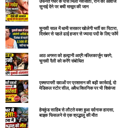
उफनते गधेरे के पास मिला नवजात!, रोने की आवाज
कि यदि इस तरह की गतिविधियां जारी रहीं, तो क्षेत्र की सुरक्षा और स्थिरता
सुनाई देने पर बची मासूम की जान
पर गंभीर प्रभाव पड़ेगा।
भूस्खलन की इस घटना ने निर्माण कार्य में लगे ठेकेदारों और संबंधित
चुनावी साल में धामी सरकार खोलेगी भर्ती का पिटारा,
अधिकारियों की नाकामी को उजागर किया है। स्थानीय प्रशासन को चाहिए
दिसंबर से पहले ढाई हजार से ज्यादा पदों के लिए फॉर्म
कि वह इस मामले की गंभीरता से जांच करे और इस प्रकार की अनधिकृत
गतिविधियों पर रोक लगाए ताकि जोशीमठ और उसके आस-पास के क्षेत्र की
सुरक्षा सुनिश्चित की जा सके।
आठ अगस्त को हल्द्वानी आएंगे मल्लिकार्जुन खरगे,
चुनावी रैली को करेंगे संबोधित
एक्सपायरी दवाओं पर प्रशासन की बड़ी कार्रवाई, दो
मेडिकल स्टोर सील, अवैध क्लिनिक पर भी शिकंजा
#Landslide, #
Panic, #
Safety, #
Concerns,
#
EarthMovement, #chamoli, #joshimath,
हेमकुंड साहिब से लौटते वक्त हुआ दर्दनाक हादसा,
#uttarakhand
बाइक फिसलने से एक श्रद्धालु की मौत