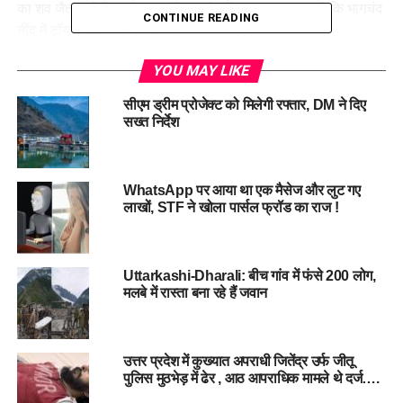
का शव जैतपुर में मिला है। प्रारंभिक जांच में यह माना जा रहा है कि भागचंद
CONTINUE READING
नींद में टॉयलेट के लिए उठे और ट्रेन से गिर गए।
पुलिस ने बताया कि जैतपुर स्टेशन के पास करीब 200 गज की दूरी पर ट्रैक
YOU MAY LIKE
के किनारे भागचंद का शव मिला। उसकी पहचान मोबाइल और आधार कार्ड
सीएम ड्रीम प्रोजेक्ट को मिलेगी रफ्तार, DM ने दिए
से हुई। मृतक के हाथ में कंगन बंधा था, जो उसकी नई शादी का प्रतीक
सख्त निर्देश
था। थानाध्यक्ष जैतपुर की सूचना पर परिजन मोर्चरी पहुंचे, और पोस्टमार्टम
के बाद शव उन्हें सौंप दिया गया।
WhatsApp पर आया था एक मैसेज और लुट गए
फेरे लेने के 24 घंटे बाद उजड़ा सुहाग
लाखों, STF ने खोला पार्सल फ्रॉड का राज !
इस हादसे ने दुल्हन रूसी का सुहाग उजाड़ दिया। पति की मौत की जानकारी
अभी तक उसे नहीं दी गई है। रामेश्वर ने कहा, “भागचंद सूरजाराम के चार
Uttarkashi-Dharali: बीच गांव में फंसे 200 लोग,
बेटों में दूसरे नंबर का था। हम घर पर क्या बताएंगे? कैसे मुंह दिखाएंगे?
मलबे में रास्ता बना रहे हैं जवान
दुल्हन की दुनिया उजड़ गई है, उसे कैसे समझाएंगे ?
उत्तर प्रदेश में कुख्यात अपराधी जितेंद्र उर्फ जीतू
पुलिस मुठभेड़ में ढेर , आठ आपराधिक मामले थे दर्ज….