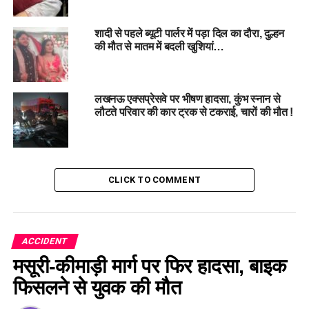
शादी से पहले ब्यूटी पार्लर में पड़ा दिल का दौरा, दुल्हन
#SuspensefulWedding, #
TragicAccident,
की मौत से मातम में बदली खुशियां…
#
GroomDeath, #
Newlywed Bride, #
Heartbreaking
#Incident, #agra, #uttarpradesh
लखनऊ एक्सप्रेसवे पर भीषण हादसा, कुंभ स्नान से
लौटते परिवार की कार ट्रक से टकराई, चारों की मौत !
RELATED TOPICS:
AGRA
GROOM'S DEATH
HEARTBREAKING INCIDENT
NEWLYWED BRIDE
SUSPENSEFULWEDDING
TRAGICACCIDENT
UTTARPRADESH
UP NEXT
CLICK TO COMMENT
पीड़ित महिला का आरोप: पूर्व सपा नेता ने दी जान से मारने की धमकी,
जानिए वजह…
DON'T MISS
उत्तराखंड: स्कूली बच्चों से भरी टैक्सी दुर्घटनाग्रस्त, कई घायल…
ACCIDENT
मसूरी-कीमाड़ी मार्ग पर फिर हादसा, बाइक
फिसलने से युवक की मौत