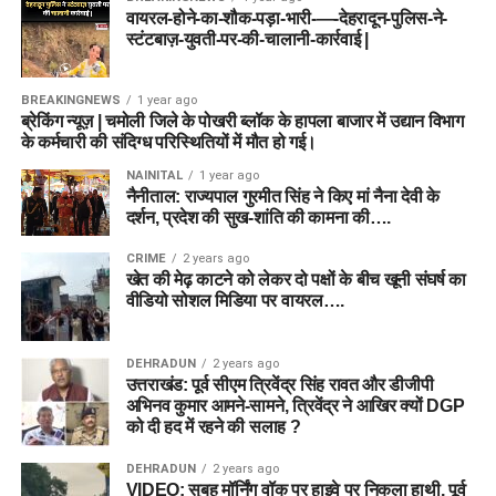
वायरल-होने-का-शौक-पड़ा-भारी-—-देहरादून-पुलिस-ने-
स्टंटबाज़-युवती-पर-की-चालानी-कार्रवाई |
BREAKINGNEWS
1 year ago
ब्रेकिंग न्यूज़ | चमोली जिले के पोखरी ब्लॉक के हापला बाजार में उद्यान विभाग
के कर्मचारी की संदिग्ध परिस्थितियों में मौत हो गई।
NAINITAL
1 year ago
नैनीताल: राज्यपाल गुरमीत सिंह ने किए मां नैना देवी के
दर्शन, प्रदेश की सुख-शांति की कामना की….
CRIME
2 years ago
खेत की मेढ़ काटने को लेकर दो पक्षों के बीच खूनी संघर्ष का
वीडियो सोशल मिडिया पर वायरल….
DEHRADUN
2 years ago
उत्तराखंड: पूर्व सीएम त्रिवेंद्र सिंह रावत और डीजीपी
अभिनव कुमार आमने-सामने, त्रिवेंद्र ने आखिर क्यों DGP
को दी हद में रहने की सलाह ?
DEHRADUN
2 years ago
VIDEO: सुबह मॉर्निंग वॉक पर हाइवे पर निकला हाथी, पूर्व