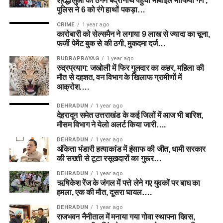
श्रद्धालुओं को ठगने बद्रीनाथ पहुंचा मोबाइल माफिया गैंग ,
पुलिस ने 6 को रंगे हाथों पकड़ा…
CRIME
1 year ago
कारोबारी को सेल्समैन ने लगाया 9 लाख से ज्यादा का चूना,
फर्जी पेमेंट बुक से की ठगी, मुकदमा दर्ज…
RUDRAPRAYAG
1 year ago
रुद्रप्रयाग: जखोली में फिर गुलदार का कहर, महिला की
मौत से दहशत, वन विभाग के खिलाफ ग्रामीणों में
आक्रोश….
DEHRADUN
1 year ago
देहरादून समेत उत्तराखंड के कई जिलों में आज भी बारिश,
मौसम विभाग ने येलो अलर्ट किया जारी….
DEHRADUN
1 year ago
अंकिता भंडारी हत्याकांड में इंसाफ की जीत, धामी सरकार
की सख्ती से टूटा रसूखदारों का गुरूर…
DEHRADUN
1 year ago
ऋषिकेश रेंज के जंगल में पत्ते लेने गए युवकों पर बाघ का
हमला, एक की मौत, दूसरा घायल….
DEHRADUN
1 year ago
राजभवन नैनीताल में मनाया गया गोवा स्थापना दिवस,