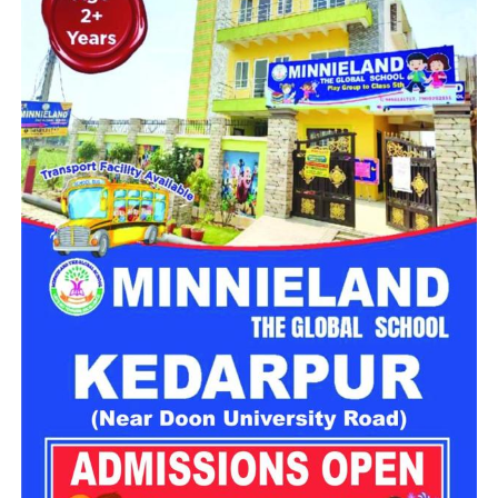
अचानक अनियंत्रित होकर गहरी खाई में जा गिरा। हादसे की सूचना मिलते
ही प्रशासन ने तत्काल राहत एवं बचाव अभियान शुरू कराया।
दर्दनाक हादसे में दो लोगों की मौके पर ही मौत
मिली जानकारी के अनुसार, जिला आपातकालीन परिचालन केंद्र को रात
करीब 8:43 बजे दुर्घटना की सूचना प्राप्त हुई। बताया गया कि वाहन संख्या
UK13CA0826 तरसाली के समीप संतुलन खो बैठा और सैकड़ों फीट
गहरी खाई में जा गिरा।
सूचना मिलते ही एसडीआरएफ, एनडीआरएफ, स्थानीय पुलिस और 108
एम्बुलेंस की संयुक्त टीम मौके पर पहुंची। दुर्गम इलाके में कई घंटों तक चले
रेस्क्यू ऑपरेशन के दौरान राहत दल ने खाई में गिरे डंपर तक पहुंचकर दोनों
लोगों को बाहर निकालने का प्रयास किया।