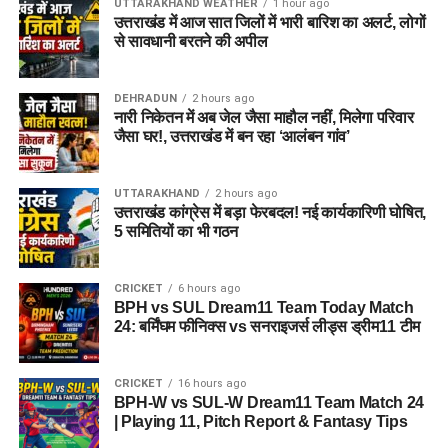
UTTARAKHAND WEATHER
1 hour ago
उत्तराखंड में आज सात जिलों में भारी बारिश का अलर्ट, लोगों
34 हजार भर्तियां, रोजगार बड़ी उपलब्धि
से सावधानी बरतने की अपील
धामी सरकार अपने साढ़े चार साल के कार्यकाल में रिकॉर्ड 34 हजार से
अधिक युवाओं को सरकारी नौकरी प्रदान कर चुकी है। प्रदेश में वर्ष 2024
DEHRADUN
2 hours ago
नारी निकेतन में अब जेल जैसा माहौल नहीं, मिलेगा परिवार
से सख्त नकल विरोधी कानून लागू होने के बाद भर्ती प्रक्रिया ना सिर्फ
जैसा घर!, उत्तराखंड में बन रहा ‘आलंबन गांव’
पारदर्शी तरीके से सम्पन्न हो रही है, बल्कि निर्बाध भर्ती होने से आवेदन से
लेकर नियुक्ति तक का औसत समय भी घट गया है। इस तरह सरकार चुनाव
UTTARAKHAND
2 hours ago
में रोजगार को बड़ी उपलब्धि की तरह पेश करने की तैयारी कर रही है।
उत्तराखंड कांग्रेस में बड़ा फेरबदल! नई कार्यकारिणी घोषित,
5 समितियों का भी गठन
बेरोजगारी की समस्या को खत्म करने का
प्रयास कर रही सरकार
CRICKET
6 hours ago
BPH vs SUL Dream11 Team Today Match
24: बर्मिंघम फीनिक्स vs सनराइजर्स लीड्स ड्रीम11 टीम
सीएम धामी ने कहा है कि पहले दिन से ही बेरोजगारी की समस्या को खत्म
करने का प्रयास कर रही है। इसी क्रम में हमने सरकारी विभागों में रिक्त
पदों को अभियान चलाकर भरने का काम किया है, जिसके फलस्वरूप विगत
CRICKET
16 hours ago
साढ़े चार वर्षों में 34 हजार से अधिक युवाओं को सरकारी नौकरी मिल चुकी
BPH-W vs SUL-W Dream11 Team Match 24
| Playing 11, Pitch Report & Fantasy Tips
है। आने वाले महीनों में भी विभिन्न विभागों में हजारों पदों पर भर्ती प्रक्रिया