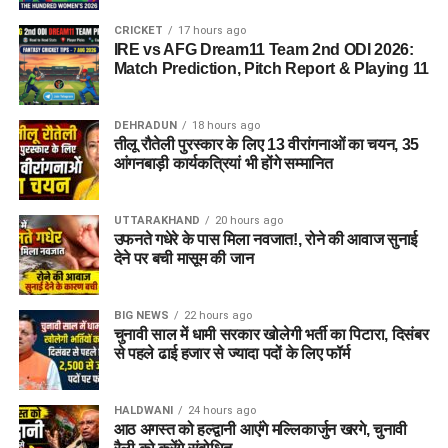
आगे बढ़ाई जाएगी, ताकि योग्य युवाओं को अधिक अवसर मिल सकें और राज्य
की विकास यात्रा को नई गति मिले।
CRICKET
17 hours ago
IRE vs AFG Dream11 Team 2nd ODI 2026:
Match Prediction, Pitch Report & Playing 11
DEHRADUN
18 hours ago
तीलू रौतेली पुरस्कार के लिए 13 वीरांगनाओं का चयन, 35
आंगनबाड़ी कार्यकत्रियां भी होंगे सम्मानित
UTTARAKHAND
20 hours ago
उफनते गधेरे के पास मिला नवजात!, रोने की आवाज सुनाई
देने पर बची मासूम की जान
BIG NEWS
22 hours ago
चुनावी साल में धामी सरकार खोलेगी भर्ती का पिटारा, दिसंबर
से पहले ढाई हजार से ज्यादा पदों के लिए फॉर्म
HALDWANI
24 hours ago
आठ अगस्त को हल्द्वानी आएंगे मल्लिकार्जुन खरगे, चुनावी