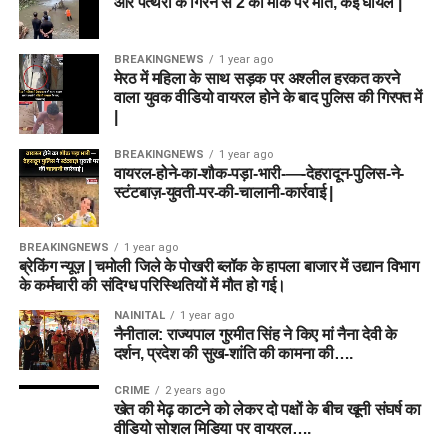
और पत्थरों के गिरने से 2 की मौके पर मौत, कई घायल |
BREAKINGNEWS
1 year ago
मेरठ में महिला के साथ सड़क पर अश्लील हरकत करने
वाला युवक वीडियो वायरल होने के बाद पुलिस की गिरफ्त में
|
BREAKINGNEWS
1 year ago
वायरल-होने-का-शौक-पड़ा-भारी-—-देहरादून-पुलिस-ने-
स्टंटबाज़-युवती-पर-की-चालानी-कार्रवाई |
BREAKINGNEWS
1 year ago
ब्रेकिंग न्यूज़ | चमोली जिले के पोखरी ब्लॉक के हापला बाजार में उद्यान विभाग
के कर्मचारी की संदिग्ध परिस्थितियों में मौत हो गई।
NAINITAL
1 year ago
नैनीताल: राज्यपाल गुरमीत सिंह ने किए मां नैना देवी के
दर्शन, प्रदेश की सुख-शांति की कामना की….
CRIME
2 years ago
खेत की मेढ़ काटने को लेकर दो पक्षों के बीच खूनी संघर्ष का
वीडियो सोशल मिडिया पर वायरल….