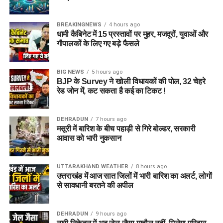
BREAKINGNEWS
4 hours ago
धामी कैबिनेट में 15 प्रस्तावों पर मुहर, मजदूरों, युवाओं और
गौपालकों के लिए गए बड़े फैसले
जेल नहीं, रेजिडेंशियल कॉम्प्लेक्स जैसा
होगा माहौल
BIG NEWS
5 hours ago
BJP के Survey ने खोली विधायकों की पोल, 32 चेहरे
आलंबन गांव की सबसे खास बात यही होगी कि यहां रहने वाली महिलाओं
रेड जोन में, कट सकता है कई का टिकट !
और बच्चों को यह महसूस न हो कि वे किसी जेल या बंद संस्थान में रह रहे
हैं। इसके बजाय पूरा परिसर एक रेजिडेंशियल कॉम्प्लेक्स की तरह विकसित
DEHRADUN
7 hours ago
किया जाएगा, जहां सुरक्षा के साथ रहने, पढ़ाई, दैनिक जीवन और सामाजिक
मसूरी में बारिश के बीच पहाड़ी से गिरे बोल्डर, सरकारी
विकास से जुड़ी सुविधाएं उपलब्ध होंगी।
आवास को भारी नुकसान
परिसर को आधुनिक सुविधाओं से लैस करने की योजना है। यहां आंगनबाड़ी
UTTARAKHAND WEATHER
8 hours ago
केंद्र भी खोले जाएंगे। जरूरत पड़ने पर प्राथमिक विद्यालय की सुविधा भी
उत्तराखंड में आज सात जिलों में भारी बारिश का अलर्ट, लोगों
उपलब्ध कराई जा सकती है। इस पहल का मकसद सिर्फ महिलाओं और
से सावधानी बरतने की अपील
बच्चों को रहने की जगह देना नहीं, बल्कि उन्हें ऐसा वातावरण उपलब्ध कराना
है, जहां वे खुद को सुरक्षित, सम्मानित और परिवार का हिस्सा महसूस कर
DEHRADUN
9 hours ago
सकें।