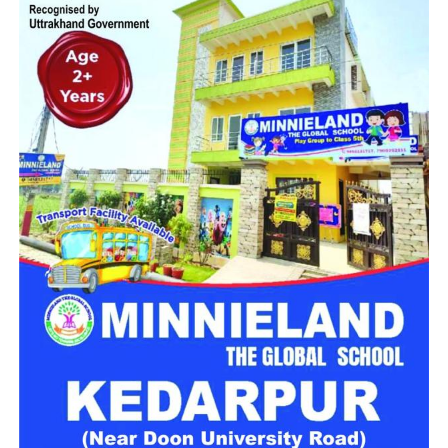
मिलेगा परिवार जैसा घर!
महिला सशक्तिकरण एवं बाल विकास विभाग की ओर से इसके लिए ‘आलंबन
गांव’ विकसित करने की योजना तैयार की जा रही है। इस योजना का उद्देश्य
नारी निकेतन में रहने वाली महिलाओं और बच्चों को सुरक्षित माहौल के साथ-
साथ घर जैसा अपनापन और स्वतंत्रता देना है।
उत्तराखंड में बन रहा ‘आलंबन गांव’
महिला सशक्तिकरण एवं बाल विकास विभाग
के निदेशक आईएएस बंशीलाल
राणा के मुताबिक, नारी निकेतन में आने वाली कई महिलाएं और बच्चे खुद को
एक बंद संस्थान या जेल जैसी जगह पर महसूस करते हैं। यही वजह है कि
कई बार बच्चे वहां से निकलने या भागने की कोशिश तक करने लगते हैं।
इसी समस्या को ध्यान में रखते हुए विभाग अब ऐसा इंफ्रास्ट्रक्चर तैयार
करने की दिशा में काम कर रहा है, जहां रहने वाले लोगों को संस्थागत माहौल
के बजाय परिवार जैसा वातावरण मिल सके।