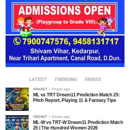
16 घरों में मिलेगा परिवार जैसा माहौल
प्रस्तावित आलंबन गांव में कॉटेज और छोटे घर विकसित किए जाएंगे। यहां
एक परिवार की तर्ज पर लोगों को रखा जाएगा। योजना के मुताबिक, एक
यूनिट में करीब दो महिलाएं, चार बच्चे और एक किशोरी को शामिल किया
जाएगा। इस तरह उन्हें एक परिवार की तरह साथ रहने का अवसर मिलेगा।
हर यूनिट में अलग किचन जैसी सुविधाएं भी होंगी, ताकि वहां रहने वाली
महिलाओं और बच्चों को रोजमर्रा के जीवन में ज्यादा स्वतंत्रता और जिम्मेदारी
का अनुभव हो सके। प्रस्तावित परिसर में कुल 16 घर विकसित किए
जाएंगे, जिनमें करीब 88 लोगों के रहने की व्यवस्था होगी।
LATEST
TRENDING
VIDEOS
CRICKET
3 hours ago
ML vs TRT Dream11 Prediction Match 25:
Pitch Report, Playing 11 & Fantasy Tips
CRICKET
4 hours ago
ML-W vs TRT-W Dream11 Prediction Match
25 | The Hundred Women 2026