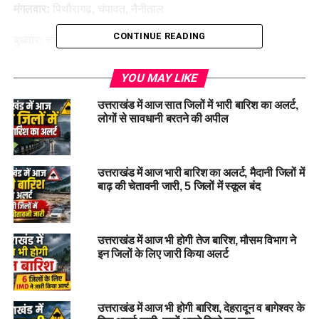
मंगलवार:
पिथौरागढ़, चंपावत, नैनीताल
CONTINUE READING
बुधवार:
हरिद्वार को छोड़कर शेष सभी जिलों में बारिश
गुरुवार-शुक्रवार:
सभी 13 जिलों में व्यापक वर्षा
YOU MAY LIKE
प्रशासन ने चारधाम यात्रा पर जा रहे श्रद्धालुओं और स्थानीय निवासियों
उत्तराखंड में आज सात जिलों में भारी बारिश का अलर्ट,
लोगों से सावधानी बरतने की अपील
को सतर्क रहने और मौसम की जानकारी के अनुसार यात्रा की योजना बनाने
की अपील की है।
#UttarakhandWeatherAlert #
HeavyRainfallForecast
उत्तराखंड में आज भारी बारिश का अलर्ट, मैदानी जिलों में
#
CharDhamYatra #
IMDRainfallWarning
बाढ़ की चेतावनी जारी, 5 जिलों में स्कूल बंद
#
MonsooninUttarakhand
उत्तराखंड में आज भी होगी तेज बारिश, मौसम विभाग ने
RELATED TOPICS:
CHAR DHAM YATRA 2024
HEAVY RAINFALL FORECAST
IMD RAINFALL WARNING
इन जिलों के लिए जारी किया अलर्ट
MONSOON IN UTTARAKHAND
UTTARAKHAND WEATHER ALERT
UP NEXT
उत्तराखंड में आज भी होगी बारिश, देहरादून व बागेश्वर के
कॉर्बेट टाइगर रिजर्व अवैध कटान मामला: CBI जांच पूरी, अभियोजन