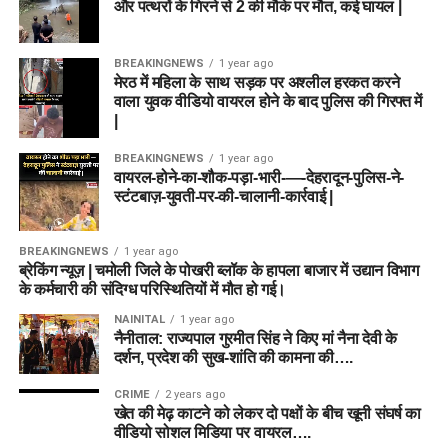
और पत्थरों के गिरने से 2 की मौके पर मौत, कई घायल |
BREAKINGNEWS
1 year ago
मेरठ में महिला के साथ सड़क पर अश्लील हरकत करने
वाला युवक वीडियो वायरल होने के बाद पुलिस की गिरफ्त में
|
BREAKINGNEWS
1 year ago
वायरल-होने-का-शौक-पड़ा-भारी-—-देहरादून-पुलिस-ने-
स्टंटबाज़-युवती-पर-की-चालानी-कार्रवाई |
BREAKINGNEWS
1 year ago
ब्रेकिंग न्यूज़ | चमोली जिले के पोखरी ब्लॉक के हापला बाजार में उद्यान विभाग
के कर्मचारी की संदिग्ध परिस्थितियों में मौत हो गई।
NAINITAL
1 year ago
नैनीताल: राज्यपाल गुरमीत सिंह ने किए मां नैना देवी के
दर्शन, प्रदेश की सुख-शांति की कामना की….
CRIME
2 years ago
खेत की मेढ़ काटने को लेकर दो पक्षों के बीच खूनी संघर्ष का
वीडियो सोशल मिडिया पर वायरल….