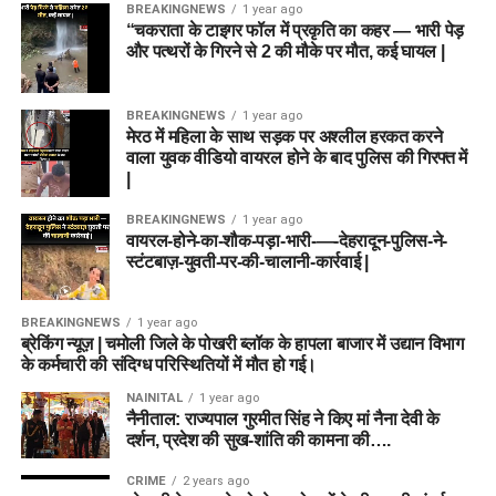
BREAKINGNEWS
1 year ago
“चकराता के टाइगर फॉल में प्रकृति का कहर — भारी पेड़
और पत्थरों के गिरने से 2 की मौके पर मौत, कई घायल |
BREAKINGNEWS
1 year ago
मेरठ में महिला के साथ सड़क पर अश्लील हरकत करने
वाला युवक वीडियो वायरल होने के बाद पुलिस की गिरफ्त में
|
BREAKINGNEWS
1 year ago
वायरल-होने-का-शौक-पड़ा-भारी-—-देहरादून-पुलिस-ने-
स्टंटबाज़-युवती-पर-की-चालानी-कार्रवाई |
BREAKINGNEWS
1 year ago
ब्रेकिंग न्यूज़ | चमोली जिले के पोखरी ब्लॉक के हापला बाजार में उद्यान विभाग
के कर्मचारी की संदिग्ध परिस्थितियों में मौत हो गई।
NAINITAL
1 year ago
नैनीताल: राज्यपाल गुरमीत सिंह ने किए मां नैना देवी के
दर्शन, प्रदेश की सुख-शांति की कामना की….
CRIME
2 years ago