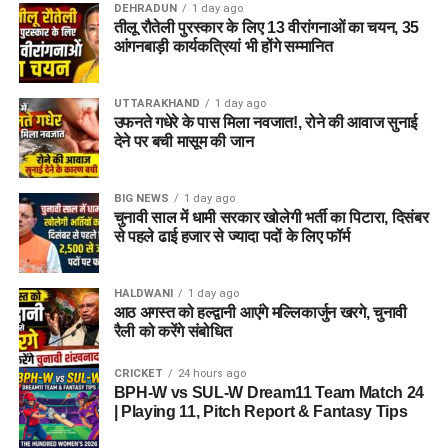
DEHRADUN
1 day ago
तीलू रौतेली पुरस्कार के लिए 13 वीरांगनाओं का चयन, 35
अगर यह योजना धरातल पर उतरती है तो संस्थागत जीवन की जगह उन्हें
आंगनबाड़ी कार्यकत्रियां भी होंगे सम्मानित
परिवार जैसा माहौल, बेहतर स्वतंत्रता और सामाजिक वातावरण मिल
सकेगा। इससे बच्चों और महिलाओं के मानसिक और सामाजिक विकास में
भी मदद मिलने की उम्मीद है।
UTTARAKHAND
1 day ago
उफनते गधेरे के पास मिला नवजात!, रोने की आवाज सुनाई
देने पर बची मासूम की जान
BIG NEWS
1 day ago
चुनावी साल में धामी सरकार खोलेगी भर्ती का पिटारा, दिसंबर
से पहले ढाई हजार से ज्यादा पदों के लिए फॉर्म
HALDWANI
1 day ago
आठ अगस्त को हल्द्वानी आएंगे मल्लिकार्जुन खरगे, चुनावी
रैली को करेंगे संबोधित
CRICKET
24 hours ago
BPH-W vs SUL-W Dream11 Team Match 24
| Playing 11, Pitch Report & Fantasy Tips