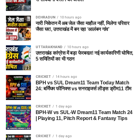
प्रशासन ने चारधाम यात्रा पर जाने वाले श्रद्धालुओं और अन्य यात्रियों से
अपील की है कि वे यात्रा शुरू करने से पहले मौसम विभाग और प्रशासन की
ताजा एडवाइजरी जरूर देखें। जब तक मौसम अनुकूल नहीं हो जाता, तब
DEHRADUN
10 hours ago
नारी निकेतन में अब जेल जैसा माहौल नहीं, मिलेगा परिवार
तक अनावश्यक यात्रा से बचें और केवल आधिकारिक सूचना के आधार पर
जैसा घर!, उत्तराखंड में बन रहा ‘आलंबन गांव’
ही आगे की योजना बनाएं।
UTTARAKHAND
10 hours ago
उत्तराखंड कांग्रेस में बड़ा फेरबदल! नई कार्यकारिणी घोषित,
5 समितियों का भी गठन
CRICKET
14 hours ago
BPH vs SUL Dream11 Team Today Match
24: बर्मिंघम फीनिक्स vs सनराइजर्स लीड्स ड्रीम11 टीम
CRICKET
1 day ago
BPH-W vs SUL-W Dream11 Team Match 24
| Playing 11, Pitch Report & Fantasy Tips
CRICKET
1 day ago