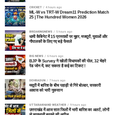
CRICKET
4 hours ago
ML-W vs TRT-W Dream11 Prediction Match
25 | The Hundred Women 2026
BREAKINGNEWS
5 hours ago
धामी कैबिनेट में 15 प्रस्तावों पर मुहर, मजदूरों, युवाओं और
गौपालकों के लिए गए बड़े फैसले
BIG NEWS
6 hours ago
BJP के Survey ने खोली विधायकों की पोल, 32 चेहरे
राज्य आपदा प्रबंधन तंत्र और जिला प्रशासन को संवेदनशील इलाकों में
रेड जोन में, कट सकता है कई का टिकट !
सतर्क रहने के निर्देश दिए गए हैं। साथ ही भूस्खलन संभावित क्षेत्रों पर
लगातार निगरानी रखी जा रही है, ताकि किसी भी आपात स्थिति से समय
DEHRADUN
7 hours ago
रहते निपटा जा सके।
मसूरी में बारिश के बीच पहाड़ी से गिरे बोल्डर, सरकारी
आवास को भारी नुकसान
मौसम विभाग और प्रशासन की ताजा
एडवाइजरी देखने की अपील
UTTARAKHAND WEATHER
9 hours ago
उत्तराखंड में आज सात जिलों में भारी बारिश का अलर्ट, लोगों
से सावधानी बरतने की अपील