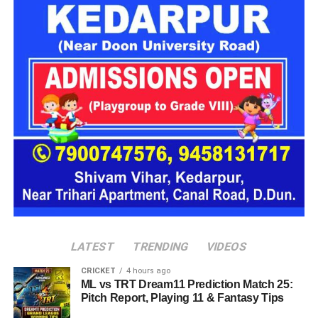
राज्य के कई जिलों में बारिश का प्रभाव लगातार बना हुआ है। मौसम विभाग
के अनुसार उत्तरकाशी, देहरादून, टिहरी, रुद्रप्रयाग, चमोली, ऊधम सिंह
नगर, बागेश्वर, पिथौरागढ़ और नैनीताल में भारी से बहुत भारी वर्षा होने की
संभावना है। इसके अलावा कुछ क्षेत्रों में तेज गर्जना, बिजली गिरने और
अचानक बाढ़ जैसी परिस्थितियां भी बन सकती हैं।
LATEST
TRENDING
VIDEOS
CRICKET
4 hours ago
ML vs TRT Dream11 Prediction Match 25:
Pitch Report, Playing 11 & Fantasy Tips