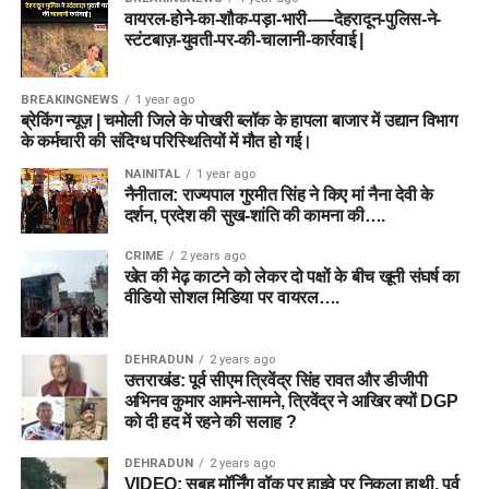
वायरल-होने-का-शौक-पड़ा-भारी-—-देहरादून-पुलिस-ने-
स्टंटबाज़-युवती-पर-की-चालानी-कार्रवाई |
BREAKINGNEWS
1 year ago
ब्रेकिंग न्यूज़ | चमोली जिले के पोखरी ब्लॉक के हापला बाजार में उद्यान विभाग
के कर्मचारी की संदिग्ध परिस्थितियों में मौत हो गई।
NAINITAL
1 year ago
नैनीताल: राज्यपाल गुरमीत सिंह ने किए मां नैना देवी के
दर्शन, प्रदेश की सुख-शांति की कामना की….
CRIME
2 years ago
खेत की मेढ़ काटने को लेकर दो पक्षों के बीच खूनी संघर्ष का
वीडियो सोशल मिडिया पर वायरल….
DEHRADUN
2 years ago
उत्तराखंड: पूर्व सीएम त्रिवेंद्र सिंह रावत और डीजीपी
अभिनव कुमार आमने-सामने, त्रिवेंद्र ने आखिर क्यों DGP
को दी हद में रहने की सलाह ?
DEHRADUN
2 years ago
VIDEO: सुबह मॉर्निंग वॉक पर हाइवे पर निकला हाथी, पूर्व