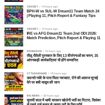
सपनों को साकार करना सार्वजनिक जीवन में कार्यरत प्रत्येक व्यक्ति की
CRICKET
14 hours ago
नैतिक जिम्मेदारी है।
BPH-W vs SUL-W Dream11 Team Match 24
| Playing 11, Pitch Report & Fantasy Tips
कॉकरोच जनता पार्टी ने इसे बताया
लोकतंत्र की जीत
CRICKET
15 hours ago
IRE vs AFG Dream11 Team 2nd ODI 2026:
Match Prediction, Pitch Report & Playing 11
धर्मेंद्र प्रधान ने अपने कार्यकाल के दौरान प्रधानमंत्री के नेतृत्व में देश की
सेवा करने का अवसर मिलने पर आभार भी व्यक्त किया। उन्होंने कहा कि
DEHRADUN
16 hours ago
इस जिम्मेदारी को निभाना उनके लिए सम्मान की बात रही।
तीलू रौतेली पुरस्कार के लिए 13 वीरांगनाओं का चयन, 35
आंगनबाड़ी कार्यकत्रियां भी होंगे सम्मानित
UTTARAKHAND
18 hours ago
उफनते गधेरे के पास मिला नवजात!, रोने की आवाज सुनाई
देने पर बची मासूम की जान
BIG NEWS
20 hours ago
चुनावी साल में धामी सरकार खोलेगी भर्ती का पिटारा, दिसंबर
से पहले ढाई हजार से ज्यादा पदों के लिए फॉर्म