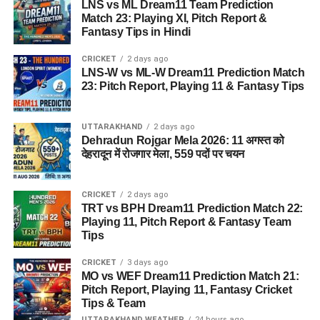
LNS vs ML Dream11 Team Prediction
Match 23: Playing XI, Pitch Report &
Fantasy Tips in Hindi
CRICKET
2 days ago
LNS-W vs ML-W Dream11 Prediction Match
23: Pitch Report, Playing 11 & Fantasy Tips
UTTARAKHAND
2 days ago
Dehradun Rojgar Mela 2026: 11 अगस्त को
देहरादून में रोजगार मेला, 559 पदों पर चयन
CRICKET
2 days ago
TRT vs BPH Dream11 Prediction Match 22:
Playing 11, Pitch Report & Fantasy Team
Tips
CRICKET
3 days ago
MO vs WEF Dream11 Prediction Match 21:
Pitch Report, Playing 11, Fantasy Cricket
Tips & Team
UTTARAKHAND WEATHER
24 hours ago