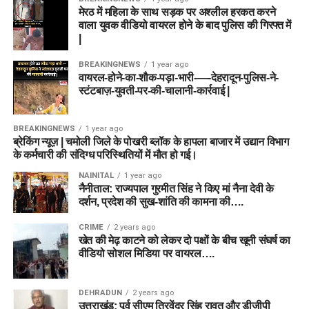
मेरठ में महिला के साथ सड़क पर अश्लील हरकत करने
वाला युवक वीडियो वायरल होने के बाद पुलिस की गिरफ्त में
|
BREAKINGNEWS
1 year ago
वायरल-होने-का-शौक-पड़ा-भारी-—-देहरादून-पुलिस-ने-
स्टंटबाज़-युवती-पर-की-चालानी-कार्रवाई |
BREAKINGNEWS
1 year ago
ब्रेकिंग न्यूज़ | चमोली जिले के पोखरी ब्लॉक के हापला बाजार में उद्यान विभाग
के कर्मचारी की संदिग्ध परिस्थितियों में मौत हो गई।
NAINITAL
1 year ago
नैनीताल: राज्यपाल गुरमीत सिंह ने किए मां नैना देवी के
दर्शन, प्रदेश की सुख-शांति की कामना की….
CRIME
2 years ago
खेत की मेढ़ काटने को लेकर दो पक्षों के बीच खूनी संघर्ष का
वीडियो सोशल मिडिया पर वायरल….
DEHRADUN
2 years ago
उत्तराखंड: पूर्व सीएम त्रिवेंद्र सिंह रावत और डीजीपी