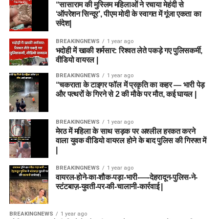
“सासाराम की मुस्लिम महिलाओं ने रचाया मेहंदी से
‘ऑपरेशन सिन्दूर’, पीएम मोदी के स्वागत में गूंजा एकता का
संदेश|
BREAKINGNEWS
1 year ago
भदोही में खाकी शर्मसार: रिश्वत लेते पकड़े गए पुलिसकर्मी,
वीडियो वायरल |
BREAKINGNEWS
1 year ago
“चकराता के टाइगर फॉल में प्रकृति का कहर — भारी पेड़
और पत्थरों के गिरने से 2 की मौके पर मौत, कई घायल |
BREAKINGNEWS
1 year ago
मेरठ में महिला के साथ सड़क पर अश्लील हरकत करने
वाला युवक वीडियो वायरल होने के बाद पुलिस की गिरफ्त में
|
BREAKINGNEWS
1 year ago
वायरल-होने-का-शौक-पड़ा-भारी-—-देहरादून-पुलिस-ने-
स्टंटबाज़-युवती-पर-की-चालानी-कार्रवाई |
BREAKINGNEWS
1 year ago