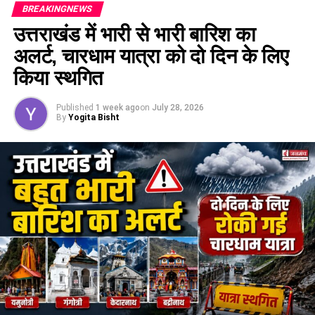
BREAKINGNEWS
उत्तराखंड में भारी से भारी बारिश का
अलर्ट, चारधाम यात्रा को दो दिन के लिए
किया स्थगित
Published
1 week ago
on
July 28, 2026
By
Yogita Bisht
चंडीगढ़ के रहने वाले थे सभी कांवड़िए
एसपी सिटी अभय सिंह के मुताबिक,
कांवड़ यात्रा
को देखते हुए घाटों पर
चेतावनी बोर्ड लगाए गए हैं और SDRF के जवानों की तैनाती भी की गई है।
इसके बावजूद ये कांवड़िए निर्धारित घाट से अलग जाकर नहर में स्नान कर
रहे थे। इसी दौरान चारों गहरे पानी में डूब गए।
सुरक्षित घाटों पर ही स्नान करने की अपील