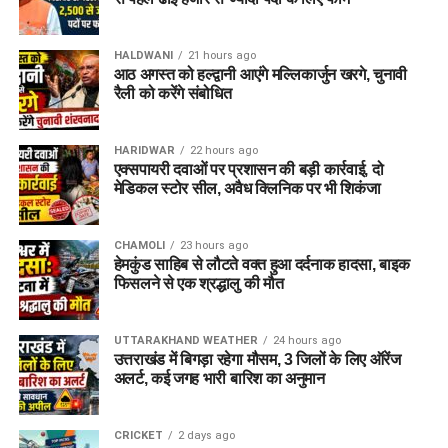
HALDWANI
21 hours ago
आठ अगस्त को हल्द्वानी आएंगे मल्लिकार्जुन खरगे, चुनावी
रैली को करेंगे संबोधित
HARIDWAR
22 hours ago
एक्सपायरी दवाओं पर प्रशासन की बड़ी कार्रवाई, दो
मेडिकल स्टोर सील, अवैध क्लिनिक पर भी शिकंजा
CHAMOLI
23 hours ago
हेमकुंड साहिब से लौटते वक्त हुआ दर्दनाक हादसा, बाइक
इस बीच, प्रदर्शन कर रहे छात्रों की मांगों के बीच आए इस फैसले को लेकर
फिसलने से एक श्रद्धालु की मौत
राजनीतिक प्रतिक्रियाएं भी सामने आने लगी हैं।
कॉकरोच जनता पार्टी
ने
इसे लोकतंत्र की जीत बताते हुए छात्रों के आंदोलन का परिणाम बताया है।
UTTARAKHAND WEATHER
24 hours ago
उत्तराखंड में बिगड़ा रहेगा मौसम, 3 जिलों के लिए ऑरेंज
अलर्ट, कई जगह भारी बारिश का अनुमान
CRICKET
2 days ago