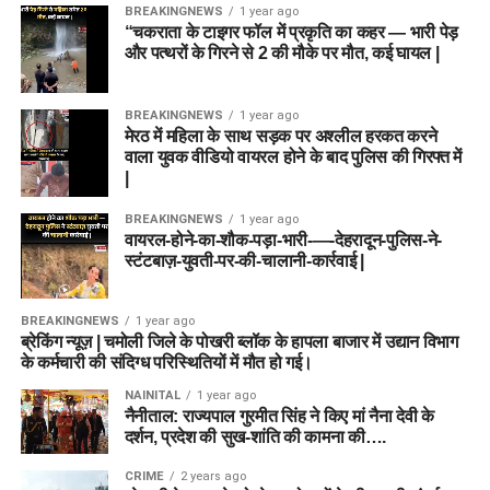
BREAKINGNEWS
1 year ago
“चकराता के टाइगर फॉल में प्रकृति का कहर — भारी पेड़
और पत्थरों के गिरने से 2 की मौके पर मौत, कई घायल |
BREAKINGNEWS
1 year ago
मेरठ में महिला के साथ सड़क पर अश्लील हरकत करने
वाला युवक वीडियो वायरल होने के बाद पुलिस की गिरफ्त में
|
BREAKINGNEWS
1 year ago
वायरल-होने-का-शौक-पड़ा-भारी-—-देहरादून-पुलिस-ने-
स्टंटबाज़-युवती-पर-की-चालानी-कार्रवाई |
BREAKINGNEWS
1 year ago
ब्रेकिंग न्यूज़ | चमोली जिले के पोखरी ब्लॉक के हापला बाजार में उद्यान विभाग
के कर्मचारी की संदिग्ध परिस्थितियों में मौत हो गई।
NAINITAL
1 year ago
नैनीताल: राज्यपाल गुरमीत सिंह ने किए मां नैना देवी के
दर्शन, प्रदेश की सुख-शांति की कामना की….
CRIME
2 years ago