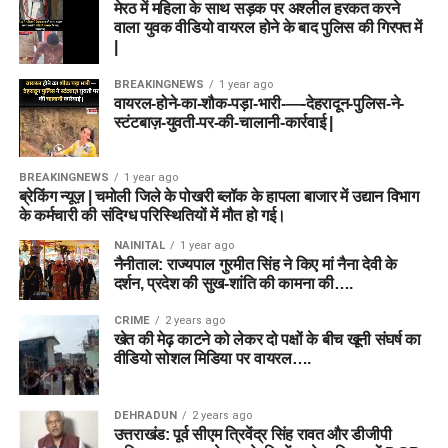
मेरठ में महिला के साथ सड़क पर अश्लील हरकत करने
वाला युवक वीडियो वायरल होने के बाद पुलिस की गिरफ्त में
|
BREAKINGNEWS
1 year ago
वायरल-होने-का-शौक-पड़ा-भारी-—-देहरादून-पुलिस-ने-
स्टंटबाज़-युवती-पर-की-चालानी-कार्रवाई |
BREAKINGNEWS
1 year ago
ब्रेकिंग न्यूज़ | चमोली जिले के पोखरी ब्लॉक के हापला बाजार में उद्यान विभाग
के कर्मचारी की संदिग्ध परिस्थितियों में मौत हो गई।
NAINITAL
1 year ago
नैनीताल: राज्यपाल गुरमीत सिंह ने किए मां नैना देवी के
दर्शन, प्रदेश की सुख-शांति की कामना की….
CRIME
2 years ago
खेत की मेढ़ काटने को लेकर दो पक्षों के बीच खूनी संघर्ष का
वीडियो सोशल मिडिया पर वायरल….
DEHRADUN
2 years ago
उत्तराखंड: पूर्व सीएम त्रिवेंद्र सिंह रावत और डीजीपी