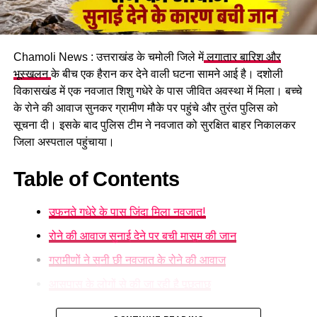
Chamoli News : उत्तराखंड के चमोली जिले में
लगातार बारिश और
भूस्खलन
के बीच एक हैरान कर देने वाली घटना सामने आई है। दशोली
विकासखंड में एक नवजात शिशु गधेरे के पास जीवित अवस्था में मिला। बच्चे
के रोने की आवाज सुनकर ग्रामीण मौके पर पहुंचे और तुरंत पुलिस को
सूचना दी। इसके बाद पुलिस टीम ने नवजात को सुरक्षित बाहर निकालकर
जिला अस्पताल पहुंचाया।
15 हजार फीट से अधिक ऊंचाई पर स्थित
Table of Contents
है हेमकुंड साहिब
उफनते गधेरे के पास जिंदा मिला नवजात!
हेमकुंड साहिब सिख धर्म के प्रमुख तीर्थस्थलों में शामिल है। यह उत्तराखंड
रोने की आवाज सुनाई देने पर बची मासूम की जान
के चमोली जिले में समुद्र तल से 15 हजार फीट से अधिक की ऊंचाई पर
स्थित है। सात बर्फीली चोटियों से घिरे इस पवित्र स्थल के बीच स्थित
ग्रामीणों ने सुनी छी नवजात के रोने की आवाज
हिमानी झील इसकी प्राकृतिक सुंदरता को और खास बनाती है।
आसपास के लोगों से की जा रही है पूछताछ
बड़ी संख्या में दर्शन के लिए पहुंचते हैं