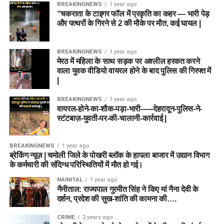
BREAKINGNEWS
1 year ago
“चकराता के टाइगर फॉल में प्रकृति का कहर — भारी पेड़
और पत्थरों के गिरने से 2 की मौके पर मौत, कई घायल |
BREAKINGNEWS
1 year ago
मेरठ में महिला के साथ सड़क पर अश्लील हरकत करने
वाला युवक वीडियो वायरल होने के बाद पुलिस की गिरफ्त में
|
BREAKINGNEWS
1 year ago
वायरल-होने-का-शौक-पड़ा-भारी-—-देहरादून-पुलिस-ने-
स्टंटबाज़-युवती-पर-की-चालानी-कार्रवाई |
BREAKINGNEWS
1 year ago
ब्रेकिंग न्यूज़ | चमोली जिले के पोखरी ब्लॉक के हापला बाजार में उद्यान विभाग
के कर्मचारी की संदिग्ध परिस्थितियों में मौत हो गई।
NAINITAL
1 year ago
नैनीताल: राज्यपाल गुरमीत सिंह ने किए मां नैना देवी के
दर्शन, प्रदेश की सुख-शांति की कामना की….
CRIME
2 years ago