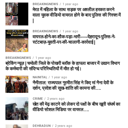
BREAKINGNEWS
1 year ago
मेरठ में महिला के साथ सड़क पर अश्लील हरकत करने
वाला युवक वीडियो वायरल होने के बाद पुलिस की गिरफ्त में
|
BREAKINGNEWS
1 year ago
वायरल-होने-का-शौक-पड़ा-भारी-—-देहरादून-पुलिस-ने-
स्टंटबाज़-युवती-पर-की-चालानी-कार्रवाई |
BREAKINGNEWS
1 year ago
ब्रेकिंग न्यूज़ | चमोली जिले के पोखरी ब्लॉक के हापला बाजार में उद्यान विभाग
के कर्मचारी की संदिग्ध परिस्थितियों में मौत हो गई।
NAINITAL
1 year ago
नैनीताल: राज्यपाल गुरमीत सिंह ने किए मां नैना देवी के
दर्शन, प्रदेश की सुख-शांति की कामना की….
CRIME
2 years ago
खेत की मेढ़ काटने को लेकर दो पक्षों के बीच खूनी संघर्ष का
वीडियो सोशल मिडिया पर वायरल….
DEHRADUN
2 years ago