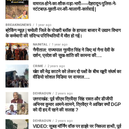
वायरल-होने-का-शौक-पड़ा-भारी-—-देहरादून-पुलिस-ने-
स्टंटबाज़-युवती-पर-की-चालानी-कार्रवाई |
BREAKINGNEWS
1 year ago
ब्रेकिंग न्यूज़ | चमोली जिले के पोखरी ब्लॉक के हापला बाजार में उद्यान विभाग
के कर्मचारी की संदिग्ध परिस्थितियों में मौत हो गई।
NAINITAL
1 year ago
नैनीताल: राज्यपाल गुरमीत सिंह ने किए मां नैना देवी के
दर्शन, प्रदेश की सुख-शांति की कामना की….
CRIME
2 years ago
खेत की मेढ़ काटने को लेकर दो पक्षों के बीच खूनी संघर्ष का
वीडियो सोशल मिडिया पर वायरल….
DEHRADUN
2 years ago
उत्तराखंड: पूर्व सीएम त्रिवेंद्र सिंह रावत और डीजीपी
अभिनव कुमार आमने-सामने, त्रिवेंद्र ने आखिर क्यों DGP
को दी हद में रहने की सलाह ?
DEHRADUN
2 years ago
VIDEO: सुबह मॉर्निंग वॉक पर हाइवे पर निकला हाथी, पूर्व