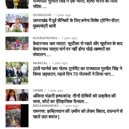
राज्यपाल गुरमीत सिंह ने एक भारत, श्रेष्ठ भारत का दिया
संदेश….
DEHRADUN
1 year ago
उत्तराखंड में पूर्व सैनिकों के लिए बनेगा विशेष ट्रेनिंग सेंटर:
मुख्यमंत्री धामी
RUDRAPRAYAG
1 year ago
केदारनाथ धाम यात्रा: सूर्योदय से पहले और सूर्यास्त के बाद
केदारनाथ यात्रा मार्ग पर नहीं होगा घोड़े-खच्चरों का
संचालन….
NAINITAL
1 year ago
20वें गवर्नर्स कप गोल्फ टूर्नामेंट का राज्यपाल गुरमीत सिंह ने
किया उद्घाटन, पहले दिन 70 गोल्फरों ने लिया भाग…
CRIME
1 year ago
अंकिता भंडारी हत्याकांड: तीनों दोषियों को उम्रकैद की
सजा, कोर्ट का ऐतिहासिक फैसला…
BREAKINGNEWS
1 year ago
रामनगर: क़ब्रिस्तान की ज़मीन को लेकर विवाद, दफनाने से
पहले उठा बवाल |