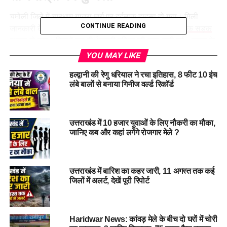
चमोली जिले में चारधाम यात्रा मार्ग पर दर्दनाक हादसा हो गया। मिली
CONTINUE READING
जानकारी के मुताबिक गौचर ग्राउंड के पास बुधवार को एक
दर्दनाक सड़क
हादसा
हो गया। जिसमें एक तीर्थयात्री महिला की जान चली गई। घटना के
बाद क्षेत्र में शोक का माहौल है।
YOU MAY LIKE
हल्द्वानी की रेणु धरियाल ने रचा इतिहास, 8 फीट 10 इंच
परिवार के साथ चारधाम यात्रा पर जा रही
लंबे बालों से बनाया गिनीज वर्ल्ड रिकॉर्ड
थी मृतका
जानकारी के अनुसार, उत्तर प्रदेश के गाजीपुर जिले के पचोखरा गांव की
उत्तराखंड में 10 हजार युवाओं के लिए नौकरी का मौका,
जानिए कब और कहां लगेंगे रोजगार मेले ?
रहने वाली 67 वर्षीय राजकुमारी अपने परिजनों के साथ 15 मई को चारधाम
यात्रा पर निकली थीं। वो ऋषिकेश से बस के जरिए बद्रीनाथ की ओर जा
रही थीं।
उत्तराखंड में बारिश का कहर जारी, 11 अगस्त तक कई
जिलों में अलर्ट, देखें पूरी रिपोर्ट
Haridwar News: कांवड़ मेले के बीच दो घरों में चोरी