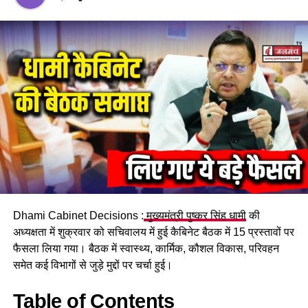
उत्तर प्रदेश नगर निगम अधिनियम 1959 एवं उत्तर प्रदेश
नगर पालिका अधिनियम 1916 में संशोधन को विधानसभा
के पटल पर रखने को मंजूरी।
नगर पालिका परिषद नगला की सीमा से गोविंद वल्लभ पंत
यूनिवर्सिटी को बाहर किया जाएगा।
खेल विश्विद्यालय की सघण्या के लिए उत्तराखंड खेल विवि
विधेयक, 2024 को विधानसभा के पटल पर रखने की
मंजूरी।
उत्तराखंड होम गार्ड कल्याण कोष संशोधन, नियमावली
2024 को प्रख्यापित करने को मंजूरी।
उत्तराखंड लोक तथा निजी संपत्ति क्षति वसूली अध्यादेश
Dhami Cabinet Decisions :
मुख्यमंत्री पुष्कर सिंह धामी
की
2024 को विधेयक के लिए विधानसभा के पटल पर रखा
अध्यक्षता में शुक्रवार को सचिवालय में हुई कैबिनेट बैठक में 15 प्रस्तावों पर
जाएगा।
फैसला लिया गया। बैठक में स्वास्थ्य, कार्मिक, कौशल विकास, परिवहन
पंचकेदार-पंचबद्री को उत्तराखंड पर्यटन युनेस्को विश्व
समेत कई विभागों से जुड़े मुद्दों पर चर्चा हुई।
धरोहर स्थल में शामिल किए जाने के लिए संस्थान के
चयन को मंजूरी।
Table of Contents