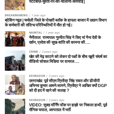
स्टंटबाज़-युवती-पर-की-चालानी-कार्रवाई |
BREAKINGNEWS
1 year ago
ब्रेकिंग न्यूज़ | चमोली जिले के पोखरी ब्लॉक के हापला बाजार में उद्यान विभाग
के कर्मचारी की संदिग्ध परिस्थितियों में मौत हो गई।
NAINITAL
1 year ago
नैनीताल: राज्यपाल गुरमीत सिंह ने किए मां नैना देवी के
दर्शन, प्रदेश की सुख-शांति की कामना की….
CRIME
2 years ago
खेत की मेढ़ काटने को लेकर दो पक्षों के बीच खूनी संघर्ष का
वीडियो सोशल मिडिया पर वायरल….
DEHRADUN
2 years ago
उत्तराखंड: पूर्व सीएम त्रिवेंद्र सिंह रावत और डीजीपी
अभिनव कुमार आमने-सामने, त्रिवेंद्र ने आखिर क्यों DGP
को दी हद में रहने की सलाह ?
DEHRADUN
2 years ago
VIDEO: सुबह मॉर्निंग वॉक पर हाइवे पर निकला हाथी, पूर्व
सैनिक घयाल, अस्पताल में भर्ती