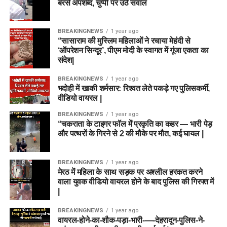
बरसे अपशब्द, चुप्पी पर उठे सवाल
BREAKINGNEWS
1 year ago
“सासाराम की मुस्लिम महिलाओं ने रचाया मेहंदी से
‘ऑपरेशन सिन्दूर’, पीएम मोदी के स्वागत में गूंजा एकता का
संदेश|
BREAKINGNEWS
1 year ago
भदोही में खाकी शर्मसार: रिश्वत लेते पकड़े गए पुलिसकर्मी,
वीडियो वायरल |
BREAKINGNEWS
1 year ago
“चकराता के टाइगर फॉल में प्रकृति का कहर — भारी पेड़
और पत्थरों के गिरने से 2 की मौके पर मौत, कई घायल |
BREAKINGNEWS
1 year ago
मेरठ में महिला के साथ सड़क पर अश्लील हरकत करने
वाला युवक वीडियो वायरल होने के बाद पुलिस की गिरफ्त में
|
BREAKINGNEWS
1 year ago
वायरल-होने-का-शौक-पड़ा-भारी-—-देहरादून-पुलिस-ने-