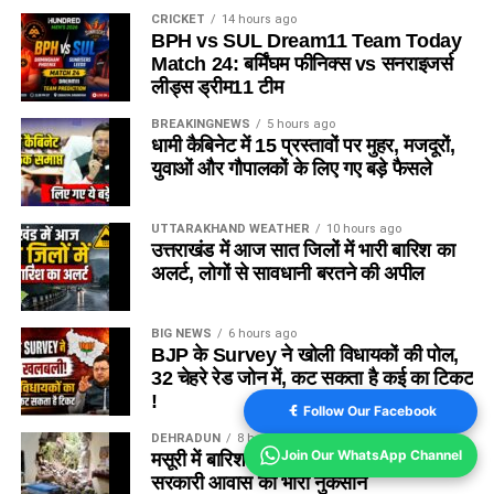
CRICKET
14 hours ago
BPH vs SUL Dream11 Team Today
Match 24: बर्मिंघम फीनिक्स vs सनराइजर्स
लीड्स ड्रीम11 टीम
BREAKINGNEWS
5 hours ago
धामी कैबिनेट में 15 प्रस्तावों पर मुहर, मजदूरों,
युवाओं और गौपालकों के लिए गए बड़े फैसले
UTTARAKHAND WEATHER
10 hours ago
उत्तराखंड में आज सात जिलों में भारी बारिश का
अलर्ट, लोगों से सावधानी बरतने की अपील
BIG NEWS
6 hours ago
BJP के Survey ने खोली विधायकों की पोल,
32 चेहरे रेड जोन में, कट सकता है कई का टिकट
!
Follow Our Facebook
DEHRADUN
8 hours ago
Join Our WhatsApp Channel
मसूरी में बारिश के बीच पहाड़ी से गिरे बोल्डर,
सरकारी आवास को भारी नुकसान