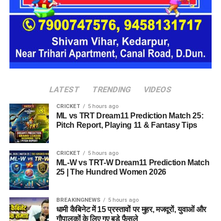
यूनिट में करीब दो महिलाएं, चार बच्चे और एक किशोरी को शामिल किया
जाएगा। इस तरह उन्हें एक परिवार की तरह साथ रहने का अवसर मिलेगा।
हर यूनिट में अलग किचन जैसी सुविधाएं भी होंगी, ताकि वहां रहने वाली
महिलाओं और बच्चों को रोजमर्रा के जीवन में ज्यादा स्वतंत्रता और जिम्मेदारी
का अनुभव हो सके। प्रस्तावित परिसर में कुल 16 घर विकसित किए
जाएंगे, जिनमें करीब 88 लोगों के रहने की व्यवस्था होगी।
LATEST
TRENDING
VIDEOS
CRICKET
5 hours ago
ML vs TRT Dream11 Prediction Match 25:
Pitch Report, Playing 11 & Fantasy Tips
CRICKET
5 hours ago
ML-W vs TRT-W Dream11 Prediction Match
25 | The Hundred Women 2026
BREAKINGNEWS
5 hours ago
धामी कैबिनेट में 15 प्रस्तावों पर मुहर, मजदूरों, युवाओं और
गौपालकों के लिए गए बड़े फैसले