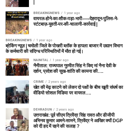
|
BREAKINGNEWS
1 year ago
वायरल-होने-का-शौक-पड़ा-भारी-—-देहरादून-पुलिस-ने-
स्टंटबाज़-युवती-पर-की-चालानी-कार्रवाई |
BREAKINGNEWS
1 year ago
ब्रेकिंग न्यूज़ | चमोली जिले के पोखरी ब्लॉक के हापला बाजार में उद्यान विभाग
के कर्मचारी की संदिग्ध परिस्थितियों में मौत हो गई।
NAINITAL
1 year ago
नैनीताल: राज्यपाल गुरमीत सिंह ने किए मां नैना देवी के
दर्शन, प्रदेश की सुख-शांति की कामना की….
CRIME
2 years ago
खेत की मेढ़ काटने को लेकर दो पक्षों के बीच खूनी संघर्ष का
वीडियो सोशल मिडिया पर वायरल….
DEHRADUN
2 years ago
उत्तराखंड: पूर्व सीएम त्रिवेंद्र सिंह रावत और डीजीपी
अभिनव कुमार आमने-सामने, त्रिवेंद्र ने आखिर क्यों DGP
को दी हद में रहने की सलाह ?