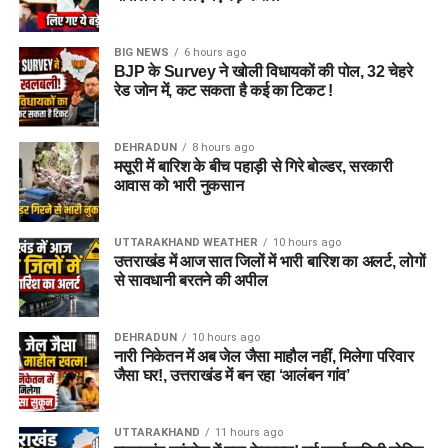
जेल नहीं, रेजिडेंशियल कॉम्प्लेक्स जैसा
होगा माहौल
BIG NEWS
6 hours ago
BJP के Survey ने खोली विधायकों की पोल, 32 चेहरे
आलंबन गांव की सबसे खास बात यही होगी कि यहां रहने वाली महिलाओं
रेड जोन में, कट सकता है कई का टिकट !
और बच्चों को यह महसूस न हो कि वे किसी जेल या बंद संस्थान में रह रहे
हैं। इसके बजाय पूरा परिसर एक रेजिडेंशियल कॉम्प्लेक्स की तरह विकसित
DEHRADUN
8 hours ago
किया जाएगा, जहां सुरक्षा के साथ रहने, पढ़ाई, दैनिक जीवन और सामाजिक
मसूरी में बारिश के बीच पहाड़ी से गिरे बोल्डर, सरकारी
विकास से जुड़ी सुविधाएं उपलब्ध होंगी।
आवास को भारी नुकसान
परिसर को आधुनिक सुविधाओं से लैस करने की योजना है। यहां आंगनबाड़ी
UTTARAKHAND WEATHER
10 hours ago
केंद्र भी खोले जाएंगे। जरूरत पड़ने पर प्राथमिक विद्यालय की सुविधा भी
उत्तराखंड में आज सात जिलों में भारी बारिश का अलर्ट, लोगों
उपलब्ध कराई जा सकती है। इस पहल का मकसद सिर्फ महिलाओं और
से सावधानी बरतने की अपील
बच्चों को रहने की जगह देना नहीं, बल्कि उन्हें ऐसा वातावरण उपलब्ध कराना
है, जहां वे खुद को सुरक्षित, सम्मानित और परिवार का हिस्सा महसूस कर
DEHRADUN
10 hours ago
सकें।
नारी निकेतन में अब जेल जैसा माहौल नहीं, मिलेगा परिवार
जैसा घर!, उत्तराखंड में बन रहा ‘आलंबन गांव’
5 एकड़ जमीन की हो रही है तलाश
UTTARAKHAND
11 hours ago
आलंबन गांव विकसित करने के लिए करीब 5 एकड़ जमीन की आवश्यकता