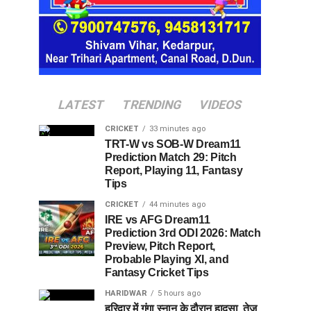
LATEST
TRENDING
VIDEOS
CRICKET
33 minutes ago
TRT-W vs SOB-W Dream11
Prediction Match 29: Pitch
Report, Playing 11, Fantasy
Tips
CRICKET
44 minutes ago
IRE vs AFG Dream11
Prediction 3rd ODI 2026: Match
Preview, Pitch Report,
Probable Playing XI, and
Fantasy Cricket Tips
HARIDWAR
5 hours ago
हरिद्वार में गंगा स्नान के दौरान हादसा, तेज