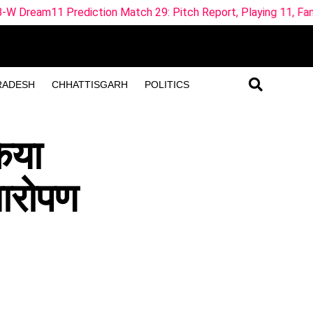
n Match 29: Pitch Report, Playing 11, Fantasy Tips
IRE
RADESH
CHHATTISGARH
POLITICS
िया
षारोपण