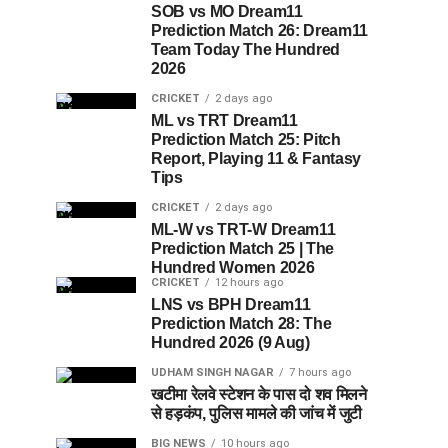
SOB vs MO Dream11
Prediction Match 26: Dream11
Team Today The Hundred
2026
CRICKET
2 days ago
ML vs TRT Dream11
Prediction Match 25: Pitch
Report, Playing 11 & Fantasy
Tips
CRICKET
2 days ago
ML-W vs TRT-W Dream11
Prediction Match 25 | The
Hundred Women 2026
CRICKET
12 hours ago
LNS vs BPH Dream11
Prediction Match 28: The
Hundred 2026 (9 Aug)
UDHAM SINGH NAGAR
7 hours ago
खटीमा रेलवे स्टेशन के पास दो शव मिलने
से हड़कंप, पुलिस मामले की जांच में जुटी
BIG NEWS
10 hours ago