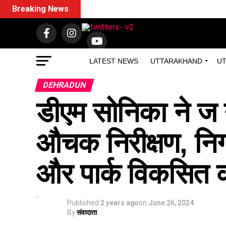
Breaking News
LATEST NEWS
UTTARAKHAND
UT
DEHRADUN
डीएम सोनिका ने ज
औचक निरीक्षण, निगम
और पार्क विकसित क
Published
2 years ago
on
June 26, 2024
By
संवादाता