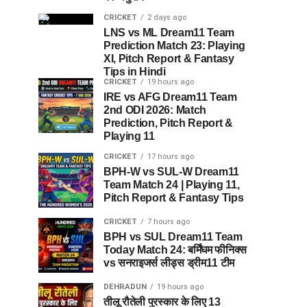
CRICKET
2 days ago
LNS vs ML Dream11 Team
Prediction Match 23: Playing
XI, Pitch Report & Fantasy
Tips in Hindi
CRICKET
19 hours ago
IRE vs AFG Dream11 Team
2nd ODI 2026: Match
Prediction, Pitch Report &
Playing 11
CRICKET
17 hours ago
BPH-W vs SUL-W Dream11
Team Match 24 | Playing 11,
Pitch Report & Fantasy Tips
CRICKET
7 hours ago
BPH vs SUL Dream11 Team
Today Match 24: बर्मिंघम फीनिक्स
vs सनराइजर्स लीड्स ड्रीम11 टीम
DEHRADUN
19 hours ago
तीलू रौतेली पुरस्कार के लिए 13