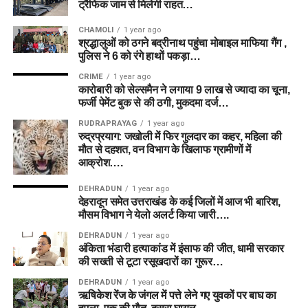
ट्रैफिक जाम से मिलेगी राहत…
CHAMOLI
1 year ago
श्रद्धालुओं को ठगने बद्रीनाथ पहुंचा मोबाइल माफिया गैंग ,
पुलिस ने 6 को रंगे हाथों पकड़ा…
CRIME
1 year ago
कारोबारी को सेल्समैन ने लगाया 9 लाख से ज्यादा का चूना,
फर्जी पेमेंट बुक से की ठगी, मुकदमा दर्ज…
RUDRAPRAYAG
1 year ago
रुद्रप्रयाग: जखोली में फिर गुलदार का कहर, महिला की
मौत से दहशत, वन विभाग के खिलाफ ग्रामीणों में
आक्रोश….
DEHRADUN
1 year ago
देहरादून समेत उत्तराखंड के कई जिलों में आज भी बारिश,
मौसम विभाग ने येलो अलर्ट किया जारी….
DEHRADUN
1 year ago
अंकिता भंडारी हत्याकांड में इंसाफ की जीत, धामी सरकार
की सख्ती से टूटा रसूखदारों का गुरूर…
DEHRADUN
1 year ago
ऋषिकेश रेंज के जंगल में पत्ते लेने गए युवकों पर बाघ का