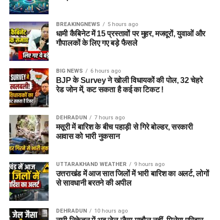
BREAKINGNEWS
5 hours ago
धामी कैबिनेट में 15 प्रस्तावों पर मुहर, मजदूरों, युवाओं और
गौपालकों के लिए गए बड़े फैसले
जेल नहीं, रेजिडेंशियल कॉम्प्लेक्स जैसा
होगा माहौल
BIG NEWS
6 hours ago
BJP के Survey ने खोली विधायकों की पोल, 32 चेहरे
आलंबन गांव की सबसे खास बात यही होगी कि यहां रहने वाली महिलाओं
रेड जोन में, कट सकता है कई का टिकट !
और बच्चों को यह महसूस न हो कि वे किसी जेल या बंद संस्थान में रह रहे
हैं। इसके बजाय पूरा परिसर एक रेजिडेंशियल कॉम्प्लेक्स की तरह विकसित
DEHRADUN
7 hours ago
किया जाएगा, जहां सुरक्षा के साथ रहने, पढ़ाई, दैनिक जीवन और सामाजिक
मसूरी में बारिश के बीच पहाड़ी से गिरे बोल्डर, सरकारी
विकास से जुड़ी सुविधाएं उपलब्ध होंगी।
आवास को भारी नुकसान
परिसर को आधुनिक सुविधाओं से लैस करने की योजना है। यहां आंगनबाड़ी
UTTARAKHAND WEATHER
9 hours ago
केंद्र भी खोले जाएंगे। जरूरत पड़ने पर प्राथमिक विद्यालय की सुविधा भी
उत्तराखंड में आज सात जिलों में भारी बारिश का अलर्ट, लोगों
उपलब्ध कराई जा सकती है। इस पहल का मकसद सिर्फ महिलाओं और
से सावधानी बरतने की अपील
बच्चों को रहने की जगह देना नहीं, बल्कि उन्हें ऐसा वातावरण उपलब्ध कराना
है, जहां वे खुद को सुरक्षित, सम्मानित और परिवार का हिस्सा महसूस कर
DEHRADUN
10 hours ago
सकें।