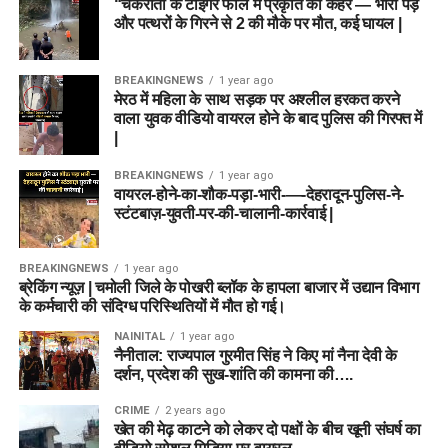
“चकराता के टाइगर फॉल में प्रकृति का कहर — भारी पेड़
और पत्थरों के गिरने से 2 की मौके पर मौत, कई घायल |
BREAKINGNEWS
1 year ago
मेरठ में महिला के साथ सड़क पर अश्लील हरकत करने
वाला युवक वीडियो वायरल होने के बाद पुलिस की गिरफ्त में
|
BREAKINGNEWS
1 year ago
वायरल-होने-का-शौक-पड़ा-भारी-—-देहरादून-पुलिस-ने-
स्टंटबाज़-युवती-पर-की-चालानी-कार्रवाई |
BREAKINGNEWS
1 year ago
ब्रेकिंग न्यूज़ | चमोली जिले के पोखरी ब्लॉक के हापला बाजार में उद्यान विभाग
के कर्मचारी की संदिग्ध परिस्थितियों में मौत हो गई।
NAINITAL
1 year ago
नैनीताल: राज्यपाल गुरमीत सिंह ने किए मां नैना देवी के
दर्शन, प्रदेश की सुख-शांति की कामना की….
CRIME
2 years ago
खेत की मेढ़ काटने को लेकर दो पक्षों के बीच खूनी संघर्ष का