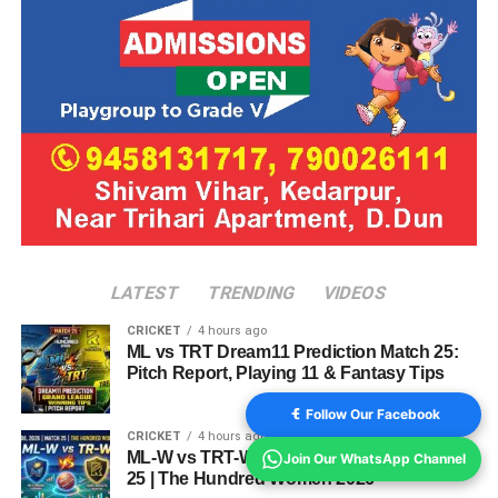
LATEST
TRENDING
VIDEOS
CRICKET
4 hours ago
ML vs TRT Dream11 Prediction Match 25:
Pitch Report, Playing 11 & Fantasy Tips
Follow Our Facebook
CRICKET
4 hours ago
ML-W vs TRT-W Dream11 Prediction Match
Join Our WhatsApp Channel
25 | The Hundred Women 2026