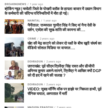
BREAKINGNEWS
1 year ago
ब्रेकिंग न्यूज़ | चमोली जिले के पोखरी ब्लॉक के हापला बाजार में उद्यान विभाग
के कर्मचारी की संदिग्ध परिस्थितियों में मौत हो गई।
NAINITAL
1 year ago
नैनीताल: राज्यपाल गुरमीत सिंह ने किए मां नैना देवी के
दर्शन, प्रदेश की सुख-शांति की कामना की….
CRIME
2 years ago
खेत की मेढ़ काटने को लेकर दो पक्षों के बीच खूनी संघर्ष का
वीडियो सोशल मिडिया पर वायरल….
DEHRADUN
2 years ago
उत्तराखंड: पूर्व सीएम त्रिवेंद्र सिंह रावत और डीजीपी
अभिनव कुमार आमने-सामने, त्रिवेंद्र ने आखिर क्यों DGP
को दी हद में रहने की सलाह ?
DEHRADUN
2 years ago
VIDEO: सुबह मॉर्निंग वॉक पर हाइवे पर निकला हाथी, पूर्व
सैनिक घयाल, अस्पताल में भर्ती
MADHYA PRADESH
2 years ago