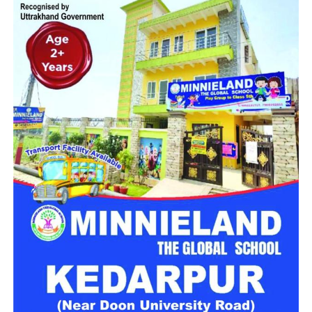
मिलेगा परिवार जैसा घर!
महिला सशक्तिकरण एवं बाल विकास विभाग की ओर से इसके लिए ‘आलंबन
गांव’ विकसित करने की योजना तैयार की जा रही है। इस योजना का उद्देश्य
नारी निकेतन में रहने वाली महिलाओं और बच्चों को सुरक्षित माहौल के साथ-
साथ घर जैसा अपनापन और स्वतंत्रता देना है।
उत्तराखंड में बन रहा ‘आलंबन गांव’
महिला सशक्तिकरण एवं बाल विकास विभाग
के निदेशक आईएएस बंशीलाल
राणा के मुताबिक, नारी निकेतन में आने वाली कई महिलाएं और बच्चे खुद को
एक बंद संस्थान या जेल जैसी जगह पर महसूस करते हैं। यही वजह है कि
कई बार बच्चे वहां से निकलने या भागने की कोशिश तक करने लगते हैं।
इसी समस्या को ध्यान में रखते हुए विभाग अब ऐसा इंफ्रास्ट्रक्चर तैयार
करने की दिशा में काम कर रहा है, जहां रहने वाले लोगों को संस्थागत माहौल
के बजाय परिवार जैसा वातावरण मिल सके।