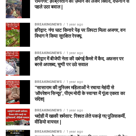
रामनगर: क़ब्रिस्तान की ज़मीन को लेकर विवाद, दफनाने से
पहले उठा बवाल |
BREAKINGNEWS
1 year ago
हरिद्वार: गंगा घाट किनारे पेड़ पर लिपटा मिला अजगर, वन
विभाग ने किया सुरक्षित रेस्क्यू
BREAKINGNEWS
1 year ago
हरिद्वार में बीजेपी नेता की दबंगई कैमरे में कैद, अफसर पर
बरसे अपशब्द, चुप्पी पर उठे सवाल
BREAKINGNEWS
1 year ago
“सासाराम की मुस्लिम महिलाओं ने रचाया मेहंदी से
‘ऑपरेशन सिन्दूर’, पीएम मोदी के स्वागत में गूंजा एकता का
संदेश|
BREAKINGNEWS
1 year ago
भदोही में खाकी शर्मसार: रिश्वत लेते पकड़े गए पुलिसकर्मी,
वीडियो वायरल |
BREAKINGNEWS
1 year ago