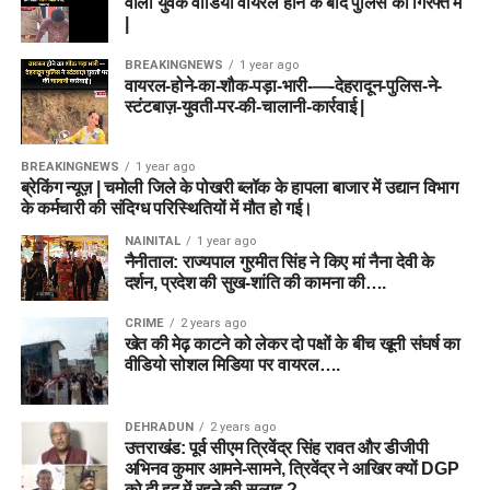
वाला युवक वीडियो वायरल होने के बाद पुलिस की गिरफ्त में
|
BREAKINGNEWS
1 year ago
वायरल-होने-का-शौक-पड़ा-भारी-—-देहरादून-पुलिस-ने-
स्टंटबाज़-युवती-पर-की-चालानी-कार्रवाई |
BREAKINGNEWS
1 year ago
ब्रेकिंग न्यूज़ | चमोली जिले के पोखरी ब्लॉक के हापला बाजार में उद्यान विभाग
के कर्मचारी की संदिग्ध परिस्थितियों में मौत हो गई।
NAINITAL
1 year ago
नैनीताल: राज्यपाल गुरमीत सिंह ने किए मां नैना देवी के
दर्शन, प्रदेश की सुख-शांति की कामना की….
CRIME
2 years ago
खेत की मेढ़ काटने को लेकर दो पक्षों के बीच खूनी संघर्ष का
वीडियो सोशल मिडिया पर वायरल….
DEHRADUN
2 years ago
उत्तराखंड: पूर्व सीएम त्रिवेंद्र सिंह रावत और डीजीपी
अभिनव कुमार आमने-सामने, त्रिवेंद्र ने आखिर क्यों DGP
को दी हद में रहने की सलाह ?