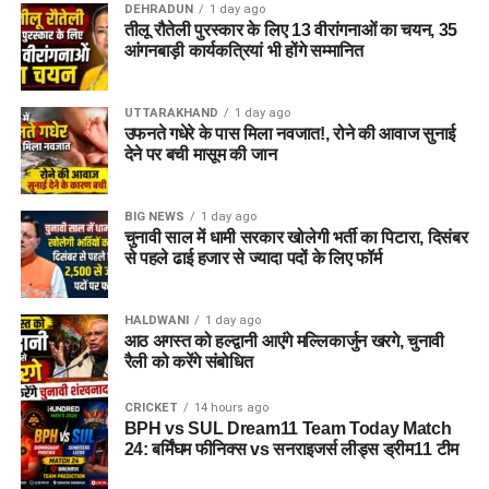
DEHRADUN
1 day ago
तीलू रौतेली पुरस्कार के लिए 13 वीरांगनाओं का चयन, 35
अगर यह योजना धरातल पर उतरती है तो संस्थागत जीवन की जगह उन्हें
आंगनबाड़ी कार्यकत्रियां भी होंगे सम्मानित
परिवार जैसा माहौल, बेहतर स्वतंत्रता और सामाजिक वातावरण मिल
सकेगा। इससे बच्चों और महिलाओं के मानसिक और सामाजिक विकास में
भी मदद मिलने की उम्मीद है।
UTTARAKHAND
1 day ago
उफनते गधेरे के पास मिला नवजात!, रोने की आवाज सुनाई
देने पर बची मासूम की जान
BIG NEWS
1 day ago
चुनावी साल में धामी सरकार खोलेगी भर्ती का पिटारा, दिसंबर
से पहले ढाई हजार से ज्यादा पदों के लिए फॉर्म
HALDWANI
1 day ago
आठ अगस्त को हल्द्वानी आएंगे मल्लिकार्जुन खरगे, चुनावी
रैली को करेंगे संबोधित
CRICKET
14 hours ago
BPH vs SUL Dream11 Team Today Match
24: बर्मिंघम फीनिक्स vs सनराइजर्स लीड्स ड्रीम11 टीम