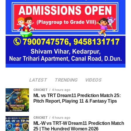
16 घरों में मिलेगा परिवार जैसा माहौल
प्रस्तावित आलंबन गांव में कॉटेज और छोटे घर विकसित किए जाएंगे। यहां
एक परिवार की तर्ज पर लोगों को रखा जाएगा। योजना के मुताबिक, एक
यूनिट में करीब दो महिलाएं, चार बच्चे और एक किशोरी को शामिल किया
जाएगा। इस तरह उन्हें एक परिवार की तरह साथ रहने का अवसर मिलेगा।
हर यूनिट में अलग किचन जैसी सुविधाएं भी होंगी, ताकि वहां रहने वाली
महिलाओं और बच्चों को रोजमर्रा के जीवन में ज्यादा स्वतंत्रता और जिम्मेदारी
का अनुभव हो सके। प्रस्तावित परिसर में कुल 16 घर विकसित किए
जाएंगे, जिनमें करीब 88 लोगों के रहने की व्यवस्था होगी।
LATEST
TRENDING
VIDEOS
CRICKET
4 hours ago
ML vs TRT Dream11 Prediction Match 25:
Pitch Report, Playing 11 & Fantasy Tips
CRICKET
4 hours ago
ML-W vs TRT-W Dream11 Prediction Match
25 | The Hundred Women 2026