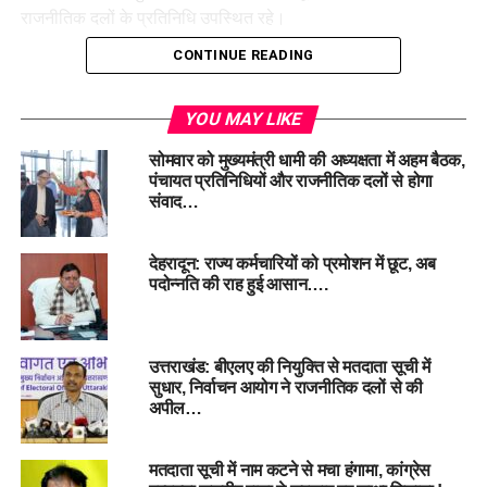
राजनीतिक दलों के प्रतिनिधि उपस्थित रहे।
CONTINUE READING
YOU MAY LIKE
सोमवार को मुख्यमंत्री धामी की अध्यक्षता में अहम बैठक,
#ElectionCommission, #PoliticalParties, #VoterList,
पंचायत प्रतिनिधियों और राजनीतिक दलों से होगा
#SpecialRevision, #Eligibility Criteria
संवाद…
RELATED TOPICS:
ELECTION COMMISSION
देहरादून: राज्य कर्मचारियों को प्रमोशन में छूट, अब
ELIGIBILITY CRITERIA
POLITICAL PARTIES
SPECIAL REVISION
VOTER LIST
पदोन्नति की राह हुई आसान….
UP NEXT
केदारनाथ धाम: भुकुंट भैरवनाथ के कपाट शीतकाल के लिए बंद,
श्रद्धालुओं ने लिया आशीर्वाद !
उत्तराखंड: बीएलए की नियुक्ति से मतदाता सूची में
सुधार, निर्वाचन आयोग ने राजनीतिक दलों से की
DON'T MISS
अपील…
टिहरी बांध की झील में डूबा युवक, चार घंटे बाद भी नहीं मिली
सफलता…
मतदाता सूची में नाम कटने से मचा हंगामा, कांग्रेस