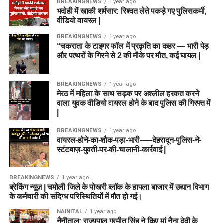
जा रहे हैं:
BREAKINGNEWS
1 year ago
भदोही में खाकी शर्मसार: रिश्वत लेते पकड़े गए पुलिसकर्मी,
वीडियो वायरल |
सुरक्षा बलों में आरक्षण:
गृह मंत्रालय (MHA) ने केंद्रीय सशस्त्र
पुलिस बलों (CAPFs) जैसे BSF, CISF, CRPF और असम
BREAKINGNEWS
1 year ago
“चकराता के टाइगर फॉल में प्रकृति का कहर — भारी पेड़
राइफल्स में पूर्व-अग्निवीरों के लिए
10% रिक्तियां आरक्षित
की हैं।
और पत्थरों के गिरने से 2 की मौके पर मौत, कई घायल |
राज्य पुलिस में प्राथमिकता:
उत्तर प्रदेश, मध्य प्रदेश, राजस्थान
और हरियाणा जैसे कई राज्यों ने अपनी पुलिस और संबद्ध सेवाओं
BREAKINGNEWS
1 year ago
की भर्तियों में पूर्व-अग्निवीरों को प्राथमिकता देने की घोषणा की है।
मेरठ में महिला के साथ सड़क पर अश्लील हरकत करने
वाला युवक वीडियो वायरल होने के बाद पुलिस की गिरफ्त में
कॉर्पोरेट और बैंक लोन:
कई बड़ी निजी कंपनियों (जैसे टाटा,
|
महिंद्रा) ने पूर्व-अग्निवीरों को नौकरी देने की इच्छा जताई है। इसके
अलावा, जो युवा अपना खुद का व्यवसाय शुरू करना चाहते हैं, उन्हें
BREAKINGNEWS
1 year ago
वायरल-होने-का-शौक-पड़ा-भारी-—-देहरादून-पुलिस-ने-
बैंक ‘सेवा निधि’ के आधार पर प्राथमिकता से लोन प्रदान करते
स्टंटबाज़-युवती-पर-की-चालानी-कार्रवाई |
हैं।
शैक्षणिक डिग्री:
रक्षा मंत्रालय और शिक्षा मंत्रालय के समन्वय से
BREAKINGNEWS
1 year ago
पूर्व-अग्निवीरों के लिए विशेष डिप्लोमा और ग्रेजुएशन क्रेडिट
ब्रेकिंग न्यूज़ | चमोली जिले के पोखरी ब्लॉक के हापला बाजार में उद्यान विभाग
सिस्टम तैयार किया गया है, ताकि वे अपनी आगे की पढ़ाई आसानी
के कर्मचारी की संदिग्ध परिस्थितियों में मौत हो गई।
से पूरी कर सकें।
NAINITAL
1 year ago
नैनीताल: राज्यपाल गुरमीत सिंह ने किए मां नैना देवी के