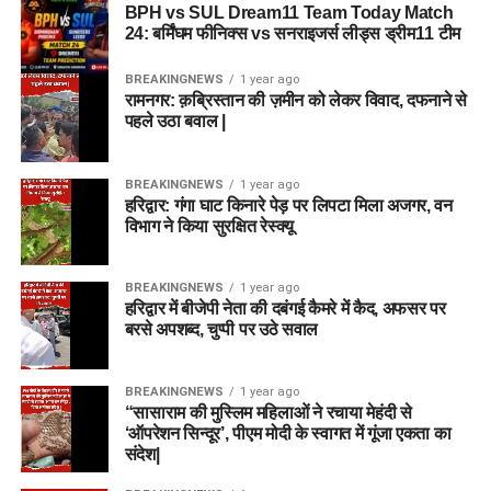
BPH vs SUL Dream11 Team Today Match
ध्यान रखा गया है:
24: बर्मिंघम फीनिक्स vs सनराइजर्स लीड्स ड्रीम11 टीम
गैर-अंशदायी जीवन बीमा:
सेवा अवधि के दौरान अग्निवीरों को ₹48
BREAKINGNEWS
1 year ago
रामनगर: क़ब्रिस्तान की ज़मीन को लेकर विवाद, दफनाने से
लाख का मुफ्त जीवन बीमा कवर मिलता है।
पहले उठा बवाल |
ड्यूटी के दौरान शहादत पर:
यदि कोई अग्निवीर सेवा के दौरान
शहीद होता है, तो उसके परिवार को ₹1 करोड़ से अधिक की
BREAKINGNEWS
1 year ago
वित्तीय सहायता (सेवा निधि और गैर-सेवा अवधि का वेतन
हरिद्वार: गंगा घाट किनारे पेड़ पर लिपटा मिला अजगर, वन
मिलाकर) दी जाती है।
विभाग ने किया सुरक्षित रेस्क्यू
दिव्यांगता की स्थिति में:
ड्यूटी के दौरान अक्षमता की गंभीरता के
आधार पर ₹44 लाख तक की अनुग्रह राशि का प्रावधान है।
BREAKINGNEWS
1 year ago
हरिद्वार में बीजेपी नेता की दबंगई कैमरे में कैद, अफसर पर
बरसे अपशब्द, चुप्पी पर उठे सवाल
6. 4 साल बाद क्या हैं करियर के विकल्प?
(Future Opportunities)
BREAKINGNEWS
1 year ago
“सासाराम की मुस्लिम महिलाओं ने रचाया मेहंदी से
‘ऑपरेशन सिन्दूर’, पीएम मोदी के स्वागत में गूंजा एकता का
जो 75% या 50% अग्निवीर (नए नियमों के आधार पर) 4 साल बाद
संदेश|
सेवामुक्त होंगे, उन्हें समाज में पुनर्वास के लिए कई तरह के विशेष अवसर दिए