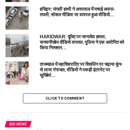
मारपीट के बाद हमलावर युवक को धमकी देते हुए मौके से फरार हो गए। यह
हरिद्वार: जंगली हाथी ने अस्पताल में मचाई अफरा-
तफरी, सोशल मीडिया पर वायरल हुआ वीडियो…
पूरी घटना दुकान में लगे
सीसीटीवी कैमरे में कैद
हो गई, जिसका वीडियो अब
सामने आया है। इसी फुटेज के आधार पर पुलिस ने मामला दर्ज कर जांच
शुरू कर दी है।
HARIDWAR: दूधिए पर जानलेवा हमला,
सनसनीखेज वीडियो वायरल, पुलिस ने एक आरोपित को
नवी मुंबई में क्रिसमस के मौके पर
किया गिरफ्तार…
विवादित स्टेटस रखने पर बजरंग
दल कार्यकर्ता की पिटाई, दुकान में
ताजमहल में महाशिवरात्रि पर शिवलिंग पर चढ़ाया कुंभ
से लाया गंगाजल, वीडियो ने पकड़ी इंटरनेट पर
घुसकर 8-10 लोगों ने किया
सुर्खियां…
हमला
#NaviMumbai
pic.twitter.com/4MDnnU
CLICK TO COMMENT
Kn6o
— NDTV India (@ndtvindia)
December 26, 2025
BIG NEWS