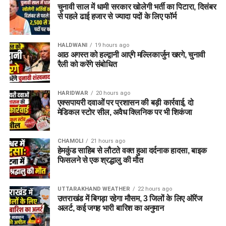
चुनावी साल में धामी सरकार खोलेगी भर्ती का पिटारा, दिसंबर
भारतीय नौसेना (Indian Navy):
तकनीकी और विशिष्ट
से पहले ढाई हजार से ज्यादा पदों के लिए फॉर्म
कार्यप्रणाली को देखते हुए नौसेना लगभग
75 प्रतिशत तक
अग्निवीरों को स्थायी रूप से बनाए रखने
की मांग कर रही है।
HALDWANI
19 hours ago
आठ अगस्त को हल्द्वानी आएंगे मल्लिकार्जुन खरगे, चुनावी
थल सेना और वायु सेना (Army & IAF):
दोनों सेनाएं वर्तमान
रैली को करेंगे संबोधित
25% की सीमा को बढ़ाकर
50 प्रतिशत तक करने
के पक्ष में हैं।
ऐसा क्यों किया जा रहा है?
HARIDWAR
20 hours ago
एक्सपायरी दवाओं पर प्रशासन की बड़ी कार्रवाई, दो
सेना के अधिकारियों का मानना है कि पिछले 4 वर्षों में अग्निवीरों ने कठोर
मेडिकल स्टोर सील, अवैध क्लिनिक पर भी शिकंजा
प्रशिक्षण प्राप्त किया है, कई बड़े अभियानों में हिस्सा लिया है और आधुनिक
हथियारों का व्यावहारिक अनुभव हासिल किया है। ऐसे में पूरी तरह से
CHAMOLI
21 hours ago
प्रशिक्षित और तकनीकी रूप से सक्षम इन जवानों को केवल 4 साल बाद
हेमकुंड साहिब से लौटते वक्त हुआ दर्दनाक हादसा, बाइक
बाहर करना व्यावहारिक नहीं होगा। अधिक रिटेंशन से सेना के पास अनुभवी
फिसलने से एक श्रद्धालु की मौत
सैनिकों का एक मजबूत पूल हमेशा उपलब्ध रहेगा।
UTTARAKHAND WEATHER
22 hours ago
उत्तराखंड में बिगड़ा रहेगा मौसम, 3 जिलों के लिए ऑरेंज
3. अग्निवीर पात्रता और चयन प्रक्रिया
अलर्ट, कई जगह भारी बारिश का अनुमान
2026 (Eligibility & Selection