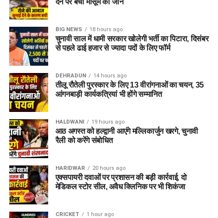
देने पर बची मासूम की जान
प्रथम वर्ष
₹30,000
₹21,000
₹9,000
BIG NEWS
18 hours ago
द्वितीय वर्ष
₹33,000
₹23,100
₹9,900
चुनावी साल में धामी सरकार खोलेगी भर्ती का पिटारा, दिसंबर
तृतीय वर्ष
₹36,500
₹25,550
₹10,950
से पहले ढाई हजार से ज्यादा पदों के लिए फॉर्म
चतुर्थ वर्ष
₹40,000
₹28,000
₹12,000
DEHRADUN
14 hours ago
तीलू रौतेली पुरस्कार के लिए 13 वीरांगनाओं का चयन, 35
सेवा निधि पैकेज (Seva Nidhi Package):
आंगनबाड़ी कार्यकत्रियां भी होंगे सम्मानित
अग्निवीर के वेतन से जो 30% हिस्सा काटा जाता है, उतना ही योगदान
HALDWANI
19 hours ago
(Matching Contribution) भारत सरकार भी देती है।
4 साल की अवधि
आठ अगस्त को हल्द्वानी आएंगे मल्लिकार्जुन खरगे, चुनावी
समाप्त होने पर, संचित ब्याज सहित प्रत्येक अग्निवीर को लगभग
₹11.71
रैली को करेंगे संबोधित
लाख का एकमुश्त ‘सेवा निधि’ पैकेज
दिया जाता है।
सबसे महत्वपूर्ण बात यह
है कि यह पूरी राशि पूरी तरह से
आयकर (Income Tax) से मुक्त
होती है।
HARIDWAR
20 hours ago
एक्सपायरी दवाओं पर प्रशासन की बड़ी कार्रवाई, दो
मेडिकल स्टोर सील, अवैध क्लिनिक पर भी शिकंजा
5. जीवन सुरक्षा और अन्य वित्तीय लाभ
CRICKET
1 hour ago
अग्निपथ योजना के तहत जवानों की सामाजिक और वित्तीय सुरक्षा का पूरा