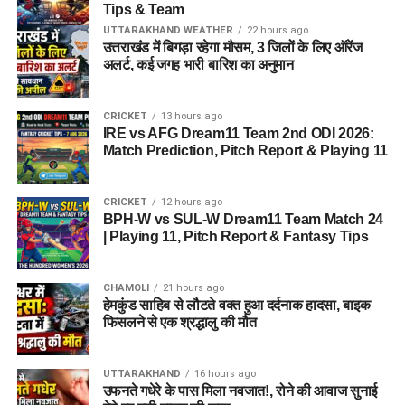
Tips & Team
शारीरिक दक्षता परीक्षा (PET) और मापन (PMT):
लिखित
UTTARAKHAND WEATHER
22 hours ago
उत्तराखंड में बिगड़ा रहेगा मौसम, 3 जिलों के लिए ऑरेंज
परीक्षा उत्तीर्ण करने वालों को दौड़, बीम, और अन्य शारीरिक
अलर्ट, कई जगह भारी बारिश का अनुमान
परीक्षणों से गुजरना पड़ता है।
चिकित्सीय परीक्षण (Medical Test):
अंतिम चरण में पूर्ण
CRICKET
13 hours ago
चिकित्सा जांच की जाती है, जिसके बाद मेरिट लिस्ट जारी होती
IRE vs AFG Dream11 Team 2nd ODI 2026:
है।
Match Prediction, Pitch Report & Playing 11
4. अग्निवीर सैलरी और ‘सेवा निधि’ पैकेज
CRICKET
12 hours ago
BPH-W vs SUL-W Dream11 Team Match 24
(Salary Structure & Seva Nidhi)
| Playing 11, Pitch Report & Fantasy Tips
अग्निवीरों को 4 साल की सेवा के दौरान एक आकर्षक और कस्टमाइज्ड
CHAMOLI
21 hours ago
मासिक पैकेज दिया जाता है, जो हर साल बढ़ता है। इसके साथ ही उन्हें
हेमकुंड साहिब से लौटते वक्त हुआ दर्दनाक हादसा, बाइक
रिस्क और हार्डशिप अलाउंस भी मिलता है।
फिसलने से एक श्रद्धालु की मौत
वर्ष
मासिक वेतन
इन-हैंड सैलरी
अग्निवीर कॉर्पस
UTTARAKHAND
16 hours ago
(Gross
(70%)
फंड (30%)
उफनते गधेरे के पास मिला नवजात!, रोने की आवाज सुनाई
Salary)