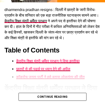
भागीदारी के साथ उन्होंने लोगों से जुड़कर विभिन्न सामाजिक मुद्दों पर काम
किया, जिसने आगे चलकर उनके राजनीतिक सफर की मजबूत नींव रखी।
dharmendra pradhan resigns : दिल्ली में छात्रों के जारी विरोध-
प्रदर्शन के बीच शनिवार को एक बड़ा राजनीतिक घटनाक्रम सामने आया।
केंद्रीय शिक्षा मंत्री धर्मेंद्र प्रधान
ने अपने पद से इस्तीफा देने की घोषणा
कर दी। हाल के दिनों में नीट परीक्षा में कथित अनियमितताओं को लेकर देश
के कई हिस्सों, खासकर दिल्ली के जंतर-मंतर पर छात्र प्रदर्शन कर रहे थे
और शिक्षा मंत्री से इस्तीफे की मांग कर रहे थे।
Table of Contents
केंद्रीय शिक्षा मंत्री धर्मेंद्र प्रधान ने दिया इस्तीफा
छात्रों से की पढ़ाई पर ध्यान देने की अपील
ऐसे हुई थी
राजनीतिक जीवन की शुरुआत
कॉकरोच जनता पार्टी ने इसे बताया लोकतंत्र की जीत
प्रह्लाद जोशी ने राष्ट्रीय स्वयंसेवक संघ (RSS) के साथ सक्रिय रूप से
केंद्रीय शिक्षा मंत्री धर्मेंद्र प्रधान ने दिया
काम किया। 1990 के दशक में हुबली के ईदगाह मैदान तिरंगा आंदोलन और
कर्नाटक में ‘कश्मीर बचाओ आंदोलन’ जैसे अभियानों में उनकी महत्वपूर्ण
इस्तीफा
CONTINUE READING
भूमिका रही। वर्ष 1998 में उन्हें भाजपा के धारवाड़ जिला अध्यक्ष की