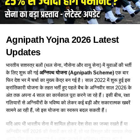
प्रह्लाद जोशी केंद्र सरकार में कई महत्वपूर्ण मंत्रालयों का नेतृत्व कर चुके
हैं। वे संसदीय कार्य, कोयला और खान मंत्रालय की जिम्मेदारी संभाल चुके
हैं। वर्तमान में उनके पास खाद्य एवं सार्वजनिक वितरण, उपभोक्ता मामले और
नवीन एवं नवीकरणीय ऊर्जा मंत्रालय की जिम्मेदारी है। स्वच्छ ऊर्जा के
Agnipath Yojna 2026
Latest
क्षेत्र में वे केंद्र सरकार की महत्वाकांक्षी योजनाओं का नेतृत्व कर रहे हैं।
Updates
भारतीय सशस्त्र बलों (थल सेना, नौसेना और वायु सेना) में युवाओं की भर्ती
के लिए शुरू की गई
अग्निपथ योजना (Agnipath Scheme)
एक बार
फिर देश भर में चर्चा का मुख्य केंद्र बन गई है। साल 2022 में शुरू हुई इस
क्रांतिकारी योजना के तहत भर्ती हुए पहले बैच के अग्निवीर साल 2026 के
अंत तक अपना 4 साल का कार्यकाल पूरा करने जा रहे हैं। इसी बीच, रक्षा
गलियारों से अग्निवीरों के भविष्य को लेकर कई बड़ी और सकारात्मक खबरें
सामने आ रही हैं, जो इस योजना का स्वरूप बदल सकती हैं।
उन्होंने आगे लिखा कि वे देश के युवाओं की भावनाओं, आकांक्षाओं और उनकी
यदि आप भी भारतीय सेना में शामिल होकर देश सेवा का जज्बा रखते हैं या
उचित अपेक्षाओं का सम्मान करते हैं। उनके अनुसार, भारत के युवाओं के
अग्निवीर भर्ती 2026
की तैयारी कर रहे हैं, तो यह विस्तृत और व्यापक लेख
सपनों को साकार करना सार्वजनिक जीवन में कार्यरत प्रत्येक व्यक्ति की
आपके लिए बेहद महत्वपूर्ण है। आइए जानते हैं अग्निपथ योजना क्या है,