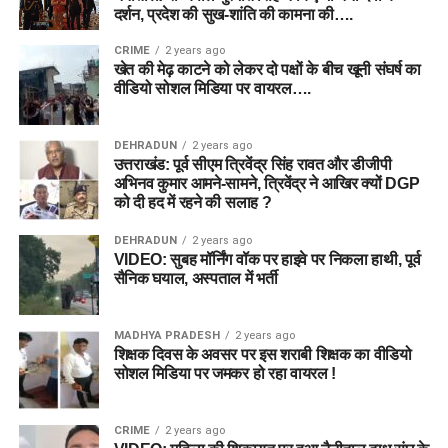
दर्शन, प्रदेश की सुख-शांति की कामना की….
निष्कर्ष (Conclusion)
CRIME
2 years ago
अग्निपथ योजना 2026
न केवल भारतीय सेना को अत्याधुनिक और युवा
खेत की मेढ़ काटने को लेकर दो पक्षों के बीच खूनी संघर्ष का
वीडियो सोशल मिडिया पर वायरल….
बना रही है, बल्कि देश के युवाओं के लिए करियर के नए द्वार भी खोल रही है।
वर्ष 2026 में सेना द्वारा रिटेंशन रेट (स्थायी होने की सीमा) को 25% से
बढ़ाकर 50% या 75% करने की मांग ने युवाओं के बीच इस योजना के प्रति
DEHRADUN
2 years ago
आकर्षण और भरोसे को और मजबूत कर दिया है। यदि आप अनुशासित
उत्तराखंड: पूर्व सीएम त्रिवेंद्र सिंह रावत और डीजीपी
अभिनव कुमार आमने-सामने, त्रिवेंद्र ने आखिर क्यों DGP
जीवन, देश सेवा और एक सुरक्षित वित्तीय भविष्य की चाह रखते हैं, तो
को दी हद में रहने की सलाह ?
अग्निपथ योजना आपके सपनों को उड़ान देने का एक बेहतरीन माध्यम है।
DEHRADUN
2 years ago
VIDEO: सुबह मॉर्निंग वॉक पर हाइवे पर निकला हाथी, पूर्व
अस्वीकरण: यह लेख विभिन्न मीडिया रिपोर्ट्स और आधिकारिक सूचनाओं के
सैनिक घयाल, अस्पताल में भर्ती
विश्लेषण पर आधारित है। भर्ती की सटीक तारीखों और नियमों में बदलाव की
अंतिम पुष्टि के लिए हमेशा भारतीय सेना की आधिकारिक वेबसाइट
MADHYA PRADESH
2 years ago
(
joinindianarmy.nic.in
) पर जाएँ।
शिक्षक दिवस के अवसर पर इस शराबी शिक्षक का वीडियो
सोशल मिडिया पर जमकर हो रहा वायरल !
FOR MORE NEWS VISIT JANMANCHTV
CRIME
2 years ago