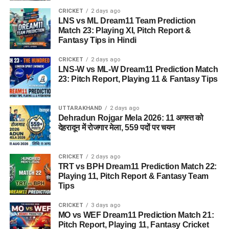
CRICKET
2 days ago
Process)
LNS vs ML Dream11 Team Prediction
Match 23: Playing XI, Pitch Report &
यदि आप अग्निपथ योजना के तहत आवेदन करना चाहते हैं, तो निम्नलिखित
Fantasy Tips in Hindi
योग्यताओं को पूरा करना आवश्यक है:
CRICKET
2 days ago
LNS-W vs ML-W Dream11 Prediction Match
पात्रता मानदंड (Eligibility Criteria):
23: Pitch Report, Playing 11 & Fantasy Tips
आयु सीमा:
उम्मीदवार की आयु
17.5 वर्ष से 21 वर्ष
के बीच होनी
UTTARAKHAND
2 days ago
चाहिए।
Dehradun Rojgar Mela 2026: 11 अगस्त को
देहरादून में रोजगार मेला, 559 पदों पर चयन
शैक्षणिक योग्यता:
पदों के अनुसार (जैसे जनरल ड्यूटी, टेक्निकल,
क्लर्क आदि) उम्मीदवार का 10वीं या 12वीं पास होना अनिवार्य है।
लिंग:
इस योजना के तहत पुरुष और महिला दोनों उम्मीदवार आवेदन
CRICKET
2 days ago
TRT vs BPH Dream11 Prediction Match 22:
करने के पात्र हैं।
Playing 11, Pitch Report & Fantasy Team
Tips
चयन प्रक्रिया के चरण:
CRICKET
3 days ago
MO vs WEF Dream11 Prediction Match 21:
केंद्रीयकृत ऑनलाइन परीक्षा (CEE):
सबसे पहले उम्मीदवारों को
Pitch Report, Playing 11, Fantasy Cricket
कंप्यूटर आधारित लिखित परीक्षा पास करनी होती है।