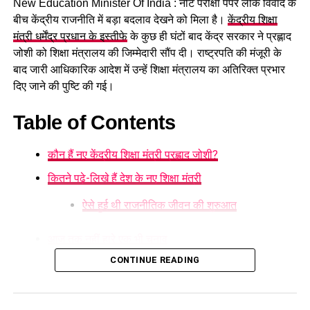
New Education Minister Of India : नीट परीक्षा पेपर लीक विवाद के
ट्रेन से सफर करने वालों के लिए बड़ी खबर, भारतीय रेलवे ने बढ़ाया
बीच केंद्रीय राजनीति में बड़ा बदलाव देखने को मिला है।
केंद्रीय शिक्षा
इतना किराया
मंत्री धर्मेंद्र प्रधान के इस्तीफे
के कुछ ही घंटों बाद केंद्र सरकार ने प्रह्लाद
DON'T MISS
जोशी को शिक्षा मंत्रालय की जिम्मेदारी सौंप दी। राष्ट्रपति की मंजूरी के
SSC Recruitment 2025: Grade C Steno के 326 पदों
बाद जारी आधिकारिक आदेश में उन्हें शिक्षा मंत्रालय का अतिरिक्त प्रभार
पर सीधी भर्ती शुरू , देखिये भर्ती को लेकर संपूर्ण जानकारी..
दिए जाने की पुष्टि की गई।
Table of Contents
कौन हैं नए केंद्रीय शिक्षा मंत्री प्रह्लाद जोशी?
कितने पढ़े-लिखे हैं देश के नए शिक्षा मंत्री
ऐसे हुई थी राजनीतिक जीवन की शुरुआत
आज तक नहीं हारे एक भी चुनाव
CONTINUE READING
केंद्र सरकार में निभाई कई अहम जिम्मेदारियां
कौन हैं नए केंद्रीय शिक्षा मंत्री प्रह्लाद