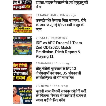
हादसा, बाइक फिसलने से एक श्रद्धालु की
मौत
UTTARAKHAND
13 hours ago
उफनते गधेरे के पास मिला नवजात!, रोने
की आवाज सुनाई देने पर बची मासूम की
जान
CRICKET
10 hours ago
IRE vs AFG Dream11 Team
2nd ODI 2026: Match
Prediction, Pitch Report &
Playing 11
DEHRADUN
10 hours ago
तीलू रौतेली पुरस्कार के लिए 13
वीरांगनाओं का चयन, 35 आंगनबाड़ी
कार्यकत्रियां भी होंगे सम्मानित
BIG NEWS
14 hours ago
चुनावी साल में धामी सरकार खोलेगी भर्ती
का पिटारा, दिसंबर से पहले ढाई हजार से
ज्यादा पदों के लिए फॉर्म