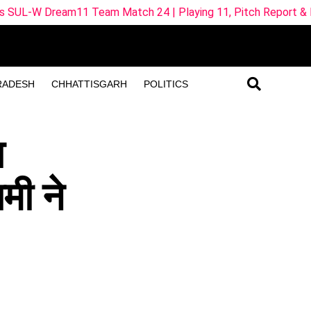
am Match 24 | Playing 11, Pitch Report & Fantasy Tips
RADESH
CHHATTISGARH
POLITICS
ा
ामी ने