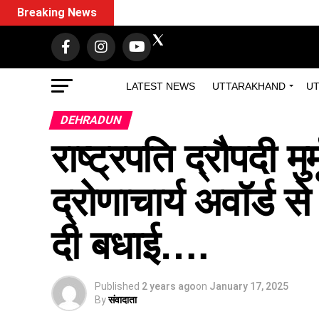
Breaking News
LATEST NEWS
UTTARAKHAND
UT
DEHRADUN
राष्ट्रपति द्रौपदी मु
द्रोणाचार्य अवॉर्ड से
दी बधाई….
Published
2 years ago
on
January 17, 2025
By
संवादाता