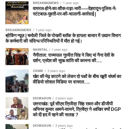
BREAKINGNEWS
1 year ago
वायरल-होने-का-शौक-पड़ा-भारी-—-देहरादून-पुलिस-ने-
स्टंटबाज़-युवती-पर-की-चालानी-कार्रवाई |
BREAKINGNEWS
1 year ago
ब्रेकिंग न्यूज़ | चमोली जिले के पोखरी ब्लॉक के हापला बाजार में उद्यान विभाग
के कर्मचारी की संदिग्ध परिस्थितियों में मौत हो गई।
NAINITAL
1 year ago
नैनीताल: राज्यपाल गुरमीत सिंह ने किए मां नैना देवी के
दर्शन, प्रदेश की सुख-शांति की कामना की….
CRIME
2 years ago
खेत की मेढ़ काटने को लेकर दो पक्षों के बीच खूनी संघर्ष का
वीडियो सोशल मिडिया पर वायरल….
DEHRADUN
2 years ago
उत्तराखंड: पूर्व सीएम त्रिवेंद्र सिंह रावत और डीजीपी
अभिनव कुमार आमने-सामने, त्रिवेंद्र ने आखिर क्यों DGP
को दी हद में रहने की सलाह ?
DEHRADUN
2 years ago