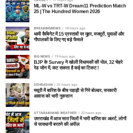
CRICKET
17 hours ago
व्यवस्था से किसी भी तरह का समझौता नहीं किया जाएगा। यात्रा के दौरान
ML-W vs TRT-W Dream11 Prediction Match
श्रद्धालुओं की सुरक्षा, शांति व्यवस्था और धाम की गरिमा बनाए रखने के लिए
25 | The Hundred Women 2026
संदिग्ध गतिविधियों पर लगातार नजर रखी जा रही है।
BREAKINGNEWS
18 hours ago
पुलिस ने लोगों से भी अपील की है कि बदरीनाथ धाम जैसे धार्मिक स्थल की
धामी कैबिनेट में 15 प्रस्तावों पर मुहर, मजदूरों, युवाओं और
पवित्रता और मर्यादा का सम्मान करें। नियमों का उल्लंघन करने वालों के
गौपालकों के लिए गए बड़े फैसले
खिलाफ नियमानुसार सख्त कार्रवाई की जाएगी।
BIG NEWS
19 hours ago
BJP के Survey ने खोली विधायकों की पोल, 32 चेहरे
रेड जोन में, कट सकता है कई का टिकट !
DEHRADUN
21 hours ago
मसूरी में बारिश के बीच पहाड़ी से गिरे बोल्डर, सरकारी
आवास को भारी नुकसान
UTTARAKHAND WEATHER
22 hours ago
उत्तराखंड में आज सात जिलों में भारी बारिश का अलर्ट, लोगों
से सावधानी बरतने की अपील