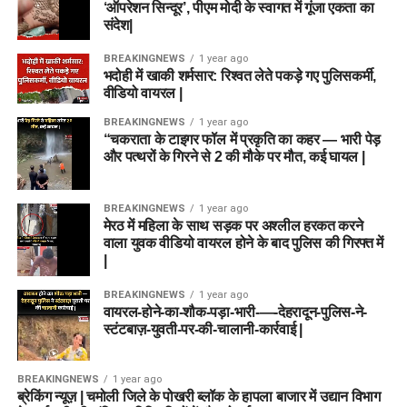
‘ऑपरेशन सिन्दूर’, पीएम मोदी के स्वागत में गूंजा एकता का
संदेश|
BREAKINGNEWS
1 year ago
भदोही में खाकी शर्मसार: रिश्वत लेते पकड़े गए पुलिसकर्मी,
वीडियो वायरल |
BREAKINGNEWS
1 year ago
“चकराता के टाइगर फॉल में प्रकृति का कहर — भारी पेड़
और पत्थरों के गिरने से 2 की मौके पर मौत, कई घायल |
BREAKINGNEWS
1 year ago
मेरठ में महिला के साथ सड़क पर अश्लील हरकत करने
वाला युवक वीडियो वायरल होने के बाद पुलिस की गिरफ्त में
|
BREAKINGNEWS
1 year ago
वायरल-होने-का-शौक-पड़ा-भारी-—-देहरादून-पुलिस-ने-
स्टंटबाज़-युवती-पर-की-चालानी-कार्रवाई |
BREAKINGNEWS
1 year ago
ब्रेकिंग न्यूज़ | चमोली जिले के पोखरी ब्लॉक के हापला बाजार में उद्यान विभाग