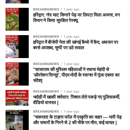
BREAKINGNEWS
1 year ago
हरिद्वार: गंगा घाट किनारे पेड़ पर लिपटा मिला अजगर, वन
विभाग ने किया सुरक्षित रेस्क्यू
BREAKINGNEWS
1 year ago
हरिद्वार में बीजेपी नेता की दबंगई कैमरे में कैद, अफसर पर
बरसे अपशब्द, चुप्पी पर उठे सवाल
BREAKINGNEWS
1 year ago
“सासाराम की मुस्लिम महिलाओं ने रचाया मेहंदी से
‘ऑपरेशन सिन्दूर’, पीएम मोदी के स्वागत में गूंजा एकता का
संदेश|
BREAKINGNEWS
1 year ago
भदोही में खाकी शर्मसार: रिश्वत लेते पकड़े गए पुलिसकर्मी,
वीडियो वायरल |
BREAKINGNEWS
1 year ago
“चकराता के टाइगर फॉल में प्रकृति का कहर — भारी पेड़
और पत्थरों के गिरने से 2 की मौके पर मौत, कई घायल |