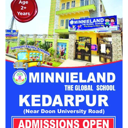
रही है। इसी अभियान के दौरान पुलिस टीम ने भृगुधारा गुफा की ओर जाने
वाले पैदल मार्ग पर चेकिंग और घेराबंदी की। इस दौरान एक व्यक्ति को
संदिग्ध परिस्थितियों में पकड़ा गया।
शराब तस्कर समेत 4 पर कार्रवाई
पूछताछ और तलाशी के दौरान उसके पास से 25 लीटर अवैध कच्ची शराब
बरामद हुई। आरोपी की पहचान 75 वर्षीय सुरेंद्र सिंह, निवासी ग्राम
भृगुधारा, थाना बदरीनाथ के रूप में हुई है।
पुलिस ने बरामद शराब को कब्जे में लेकर आरोपी के खिलाफ थाना बदरीनाथ
में मुकदमा संख्या 10/2026, धारा 60 आबकारी अधिनियम के तहत मामला
दर्ज किया है। मामले में आगे की कानूनी कार्रवाई की जा रही है।
मंदिर परिसर के पास तीन युवकों पर कार्रवाई
इसी अभियान के तहत पुलिस को मंदिर परिसर के नजदीक सार्वजनिक
स्थान पर तीन युवक कथित तौर पर असभ्य और अशोभनीय व्यवहार करते
हुए मिले। पुलिस के अनुसार, तीनों युवक पंजाब के रहने वाले हैं।