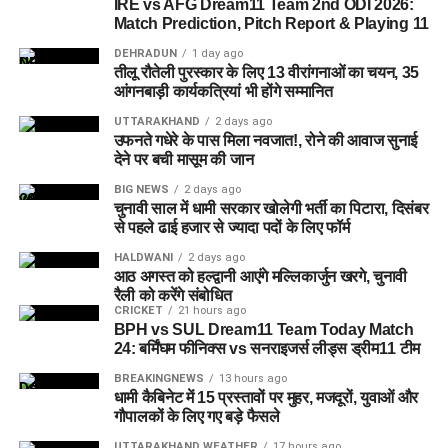
IRE vs AFG Dream11 Team 2nd ODI 2026:
Match Prediction, Pitch Report & Playing 11
DEHRADUN
1 day ago
तीलू रौतेली पुरस्कार के लिए 13 वीरांगनाओं का चयन, 35
आंगनबाड़ी कार्यकत्रियां भी होंगे सम्मानित
UTTARAKHAND
2 days ago
उफनते गधेरे के पास मिला नवजात!, रोने की आवाज सुनाई
देने पर बची मासूम की जान
BIG NEWS
2 days ago
जेल नहीं, रेजिडेंशियल कॉम्प्लेक्स जैसा
चुनावी साल में धामी सरकार खोलेगी भर्ती का पिटारा, दिसंबर
से पहले ढाई हजार से ज्यादा पदों के लिए फॉर्म
होगा माहौल
HALDWANI
2 days ago
आठ अगस्त को हल्द्वानी आएंगे मल्लिकार्जुन खरगे, चुनावी
आलंबन गांव की सबसे खास बात यही होगी कि यहां रहने वाली महिलाओं
रैली को करेंगे संबोधित
CRICKET
21 hours ago
और बच्चों को यह महसूस न हो कि वे किसी जेल या बंद संस्थान में रह रहे
BPH vs SUL Dream11 Team Today Match
हैं। इसके बजाय पूरा परिसर एक रेजिडेंशियल कॉम्प्लेक्स की तरह विकसित
24: बर्मिंघम फीनिक्स vs सनराइजर्स लीड्स ड्रीम11 टीम
किया जाएगा, जहां सुरक्षा के साथ रहने, पढ़ाई, दैनिक जीवन और सामाजिक
BREAKINGNEWS
13 hours ago
विकास से जुड़ी सुविधाएं उपलब्ध होंगी।
धामी कैबिनेट में 15 प्रस्तावों पर मुहर, मजदूरों, युवाओं और
गौपालकों के लिए गए बड़े फैसले
परिसर को आधुनिक सुविधाओं से लैस करने की योजना है। यहां आंगनबाड़ी
UTTARAKHAND WEATHER
17 hours ago