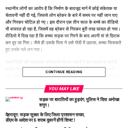
स्थानीय लोगों का आरोप है कि निर्माण के बावजूद मार्ग में कोई संकेतक या
चेतावनी नहीं दी गई, जिससे लोग ब्रेकर के बारे में समय पर नहीं जान पाए
और गिरकर चोटिल हो गए। इस दौरान एक तीन साल के बच्चे का वीडियो
भी वायरल हो रहा है, जिसमें वह ब्रेकर से गिरकर बुरी तरह घायल हो गया।
वीडियो में दिख रहा है कि बच्चा सड़क पर गिरने के बाद अपनी मां से छिटक
कर दूर जा गिरा। जैसे ही उसके पिता ने उसे गोदी में उठाया, बच्चा सिसकते
हुए उनके गले लग गया।
स्मार्ट सिटी की जनसंपर्क अधिकारी प्रेरणा ध्यानी ने इस हादसे के बारे में
बताया कि निर्माण कार्य के साथ ही पेंटिंग का काम नहीं किया जा सकता
CONTINUE READING
था। इसलिए बैरियर लगाकर सड़क को बंद कर दिया गया था। उन्होंने यह
भी कहा कि निर्माण कार्य के दौरान सुरक्षा उपायों को ध्यान में रखा गया था,
YOU MAY LIKE
लेकिन संकेतक लगाने का काम बाद में किया जाएगा।
सड़क पर बारातियों का हुड़दंग, पुलिस ने दिया अनोखा
स्मार्ट सिटी प्रोजेक्ट के तहत ओएनजीसी चौक पर पहले भी स्पीड ब्रेकर
शगुन।
और जेब्रा क्रॉसिंग बनाई जा चुकी है। इसके अलावा घंटाघर पर स्पीड
देहरादून: सड़क सुरक्षा के लिए जिला प्रशासन सख्त,
ब्रेकर के निर्माण के साथ-साथ जेब्रा क्रॉसिंग और राजपुर रोड पर नए
डीएम के आदेश पर 6 शराब दुकानें होंगी शिफ्ट !
डिवाइडर भी लगाए जा रहे हैं। लेकिन सड़क हादसों का सिलसिला लगातार