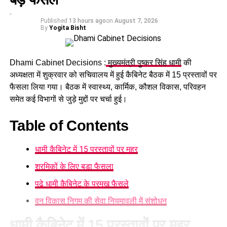
मुख्यमंत्री पुष्कर सिंह धामी ने देहरादून में रैन बसेरे का किया निरीक्षण ,
बेसहारा लोगों को वितरित किए कंबल….
Published
13 hours ago
on
August 7, 2026
By
Yogita Bisht
DON'T MISS
उत्तराखंड में 35वीं सीनियर नेशनल कैनो स्प्रिंट चैंपियनशिप 2024
का शुभारंभ, खेल मंत्री रेखा आर्या ने किया उद्घाटन….
Dhami Cabinet Decisions :
मुख्यमंत्री पुष्कर सिंह धामी
की
अध्यक्षता में शुक्रवार को सचिवालय में हुई कैबिनेट बैठक में 15 प्रस्तावों पर
फैसला लिया गया। बैठक में स्वास्थ्य, कार्मिक, कौशल विकास, परिवहन
समेत कई विभागों से जुड़े मुद्दों पर चर्चा हुई।
Table of Contents
धामी कैबिनेट में 15 प्रस्तावों पर मुहर
श्रमिकों के लिए बड़ा फैसला
पढ़े धामी कैबिनेट के प्रमुख फैसले
वन विकास निगम की सेवा नियमावली में संशोधन
धामी कैबिनेट में 15 प्रस्तावों पर मुहर