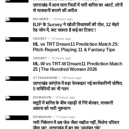
केंद्र भी खोले जाएंगे। जरूरत पड़ने पर प्राथमिक विद्यालय की सुविधा भी
उत्तराखंड में आज सात जिलों में भारी बारिश का अलर्ट, लोगों
उपलब्ध कराई जा सकती है। इस पहल का मकसद सिर्फ महिलाओं और
से सावधानी बरतने की अपील
बच्चों को रहने की जगह देना नहीं, बल्कि उन्हें ऐसा वातावरण उपलब्ध कराना
BIG NEWS
13 hours ago
है, जहां वे खुद को सुरक्षित, सम्मानित और परिवार का हिस्सा महसूस कर
BJP के Survey ने खोली विधायकों की पोल, 32 चेहरे
सकें।
रेड जोन में, कट सकता है कई का टिकट !
CRICKET
12 hours ago
5 एकड़ जमीन की हो रही है तलाश
ML vs TRT Dream11 Prediction Match 25:
Pitch Report, Playing 11 & Fantasy Tips
आलंबन गांव विकसित करने के लिए करीब 5 एकड़ जमीन की आवश्यकता
CRICKET
12 hours ago
बताई गई है। विभाग की पहली प्राथमिकता देहरादून जिले या उसके
ML-W vs TRT-W Dream11 Prediction Match
25 | The Hundred Women 2026
आसपास जमीन तलाशने की थी, लेकिन फिलहाल उपयुक्त जमीन उपलब्ध
नहीं हो पाई है। अब विभाग की ओर से हरिद्वार और आसपास के क्षेत्रों में
UTTARAKHAND
18 hours ago
उत्तराखंड कांग्रेस में बड़ा फेरबदल! नई कार्यकारिणी घोषित,
जमीन की तलाश की जा रही है। अधिकारियों को उम्मीद है कि हरिद्वार में
5 समितियों का भी गठन
इसके लिए उपयुक्त जमीन मिल सकती है।
DEHRADUN
15 hours ago
मसूरी में बारिश के बीच पहाड़ी से गिरे बोल्डर, सरकारी
इसके अलावा उत्तरकाशी जिले के चिन्यालीसौड़ में भी एक जमीन को लेकर
आवास को भारी नुकसान
संभावनाएं देखी जा रही हैं। विभाग यह जांच कर रहा है कि वहां की जमीन
और परिस्थितियां आलंबन गांव के निर्माण के लिए उपयुक्त हैं या नहीं।
DEHRADUN
17 hours ago
नारी निकेतन में अब जेल जैसा माहौल नहीं, मिलेगा परिवार
जैसा घर!, उत्तराखंड में बन रहा ‘आलंबन गांव’