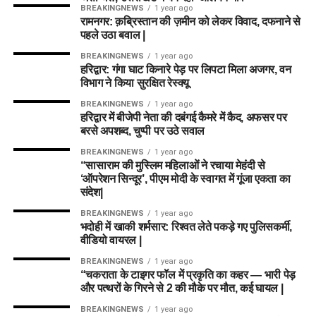
महिलाओं और बच्चों को मिलेगा नया जीवन
BREAKINGNEWS
1 year ago
रामनगर: क़ब्रिस्तान की ज़मीन को लेकर विवाद, दफनाने से
पहले उठा बवाल |
आलंबन गांव की यह योजना सिर्फ एक नया भवन या परिसर तैयार करने की
कवायद नहीं है, बल्कि नारी निकेतन में रहने वाली महिलाओं और बच्चों के
BREAKINGNEWS
1 year ago
हरिद्वार: गंगा घाट किनारे पेड़ पर लिपटा मिला अजगर, वन
प्रति सोच में बदलाव की कोशिश भी है।
विभाग ने किया सुरक्षित रेस्क्यू
अगर यह योजना धरातल पर उतरती है तो संस्थागत जीवन की जगह उन्हें
BREAKINGNEWS
1 year ago
हरिद्वार में बीजेपी नेता की दबंगई कैमरे में कैद, अफसर पर
परिवार जैसा माहौल, बेहतर स्वतंत्रता और सामाजिक वातावरण मिल
बरसे अपशब्द, चुप्पी पर उठे सवाल
सकेगा। इससे बच्चों और महिलाओं के मानसिक और सामाजिक विकास में
BREAKINGNEWS
1 year ago
भी मदद मिलने की उम्मीद है।
“सासाराम की मुस्लिम महिलाओं ने रचाया मेहंदी से
‘ऑपरेशन सिन्दूर’, पीएम मोदी के स्वागत में गूंजा एकता का
संदेश|
BREAKINGNEWS
1 year ago
भदोही में खाकी शर्मसार: रिश्वत लेते पकड़े गए पुलिसकर्मी,
वीडियो वायरल |
BREAKINGNEWS
1 year ago
“चकराता के टाइगर फॉल में प्रकृति का कहर — भारी पेड़
और पत्थरों के गिरने से 2 की मौके पर मौत, कई घायल |
BREAKINGNEWS
1 year ago