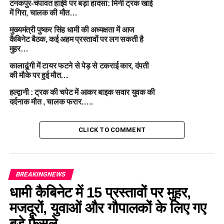
बढ़ता जा रहा है, जिससे लोगों में डर और चिंता पैदा हो रही है।
टनकपुर-चंपावत हाईवे पर बड़ा हादसा: मिनी ट्रक खाई
में गिरा, चालक की मौत…
मुख्यमंत्री पुष्कर सिंह धामी की अध्यक्षता में आज
कैबिनेट बैठक, कई अहम प्रस्तावों पर लग सकती है
मुहर…
कालाढूंगी में टायर फटने से पेड़ से टकराई कार, दंपती
की मौके पर हुई मौत…
#ClockTower #SpeedBump #SmartCity #RoadAccident
हल्द्वानी : ट्रक की चपेट में आकर बाइक सवार युवक की
दर्दनाक मौत , चालक फरार…..
#ZebraCrossing #RoadSafety #SmartCityProject
#LocalResidents #SafetyConcerns #SmartCityIncident
#RoadHazards #SpeedBumpBenefit #FallingOnRoad
CLICK TO COMMENT
#CityInfrastructure #AccidentPrevention
BREAKINGNEWS
RELATED TOPICS:
#ROADACCIDENT
CLOCKTOWER
धामी कैबिनेट में 15 प्रस्तावों पर मुहर,
ROADSAFETY
SMARTCITY
SMARTCITYPROJECT
मजदूरों, युवाओं और गौपालकों के लिए गए
SPEEDBUMP
ZEBRACROSSING
बड़े फैसले
UP NEXT