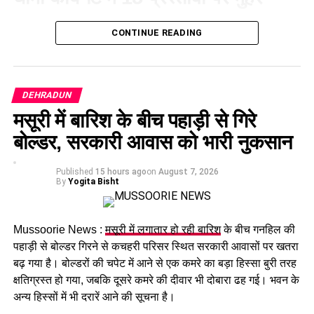
आज हुई कैबिनेट की बैठक में 15 प्रस्तावों पर मुहर लगी है। कैबिनेट ने
CONTINUE READING
गोपालन योजना में सामान्य वर्ग को भी शामिल करने का निर्णय लिया है।
पात्र लोगों को सब्सिडी मिलेगी और वे गाय या भैंस खरीद सकेंगे।
श्रमिकों के लिए बड़ा फैसला
DEHRADUN
मसूरी में बारिश के बीच पहाड़ी से गिरे
कैबिनेट ने
उत्तराखंड मजदूरी संहिता नियमावली
को मंजूरी दी।
बोल्डर, सरकारी आवास को भारी नुकसान
इसके तहत श्रमिकों को हर महीने की 7 तारीख तक वेतन देना
होगा। पुरुष और महिला कर्मचारियों को समान काम के लिए समान
Published
15 hours ago
on
August 7, 2026
मजदूरी का प्रावधान भी किया गया है।
By
Yogita Bisht
Mussoorie News :
मसूरी में लगातार हो रही बारिश
के बीच गनहिल की
पहाड़ी से बोल्डर गिरने से कचहरी परिसर स्थित सरकारी आवासों पर खतरा
बढ़ गया है। बोल्डरों की चपेट में आने से एक कमरे का बड़ा हिस्सा बुरी तरह
क्षतिग्रस्त हो गया, जबकि दूसरे कमरे की दीवार भी दोबारा ढह गई। भवन के
अन्य हिस्सों में भी दरारें आने की सूचना है।