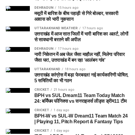
इसी समस्या को ध्यान में रखते हुए विभाग अब ऐसा इंफ्रास्ट्रक्चर तैयार
DEHRADUN
15 hours ago
करने की दिशा में काम कर रहा है, जहां रहने वाले लोगों को संस्थागत माहौल
मसूरी में बारिश के बीच पहाड़ी से गिरे बोल्डर, सरकारी
आवास को भारी नुकसान
के बजाय परिवार जैसा वातावरण मिल सके।
UTTARAKHAND WEATHER
17 hours ago
16 घरों में मिलेगा परिवार जैसा माहौल
उत्तराखंड में आज सात जिलों में भारी बारिश का अलर्ट, लोगों
से सावधानी बरतने की अपील
प्रस्तावित आलंबन गांव में कॉटेज और छोटे घर विकसित किए जाएंगे। यहां
DEHRADUN
17 hours ago
नारी निकेतन में अब जेल जैसा माहौल नहीं, मिलेगा परिवार
एक परिवार की तर्ज पर लोगों को रखा जाएगा। योजना के मुताबिक, एक
जैसा घर!, उत्तराखंड में बन रहा ‘आलंबन गांव’
यूनिट में करीब दो महिलाएं, चार बच्चे और एक किशोरी को शामिल किया
UTTARAKHAND
18 hours ago
जाएगा। इस तरह उन्हें एक परिवार की तरह साथ रहने का अवसर मिलेगा।
उत्तराखंड कांग्रेस में बड़ा फेरबदल! नई कार्यकारिणी घोषित,
5 समितियों का भी गठन
हर यूनिट में अलग किचन जैसी सुविधाएं भी होंगी, ताकि वहां रहने वाली
CRICKET
21 hours ago
महिलाओं और बच्चों को रोजमर्रा के जीवन में ज्यादा स्वतंत्रता और जिम्मेदारी
BPH vs SUL Dream11 Team Today Match
का अनुभव हो सके। प्रस्तावित परिसर में कुल 16 घर विकसित किए
24: बर्मिंघम फीनिक्स vs सनराइजर्स लीड्स ड्रीम11 टीम
जाएंगे, जिनमें करीब 88 लोगों के रहने की व्यवस्था होगी।
CRICKET
1 day ago
BPH-W vs SUL-W Dream11 Team Match 24
| Playing 11, Pitch Report & Fantasy Tips
CRICKET
1 day ago