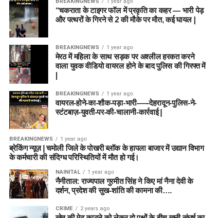
BREAKINGNEWS
1 year ago
“चकराता के टाइगर फॉल में प्रकृति का कहर — भारी पेड़
और पत्थरों के गिरने से 2 की मौके पर मौत, कई घायल |
BREAKINGNEWS
1 year ago
मेरठ में महिला के साथ सड़क पर अश्लील हरकत करने
वाला युवक वीडियो वायरल होने के बाद पुलिस की गिरफ्त में
|
BREAKINGNEWS
1 year ago
वायरल-होने-का-शौक-पड़ा-भारी-—-देहरादून-पुलिस-ने-
स्टंटबाज़-युवती-पर-की-चालानी-कार्रवाई |
BREAKINGNEWS
1 year ago
ब्रेकिंग न्यूज़ | चमोली जिले के पोखरी ब्लॉक के हापला बाजार में उद्यान विभाग
के कर्मचारी की संदिग्ध परिस्थितियों में मौत हो गई।
NAINITAL
1 year ago
नैनीताल: राज्यपाल गुरमीत सिंह ने किए मां नैना देवी के
दर्शन, प्रदेश की सुख-शांति की कामना की….
CRIME
2 years ago
खेत की मेढ़ काटने को लेकर दो पक्षों के बीच खूनी संघर्ष का