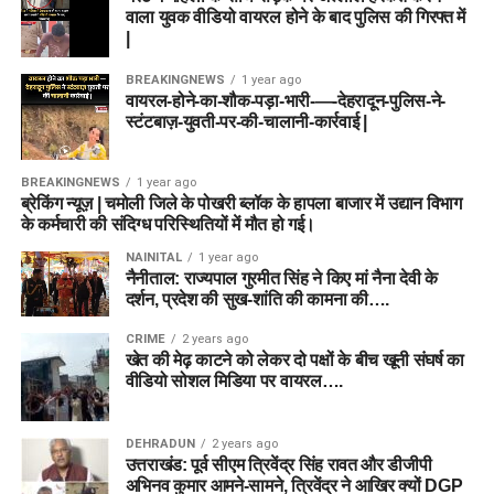
वाला युवक वीडियो वायरल होने के बाद पुलिस की गिरफ्त में
|
BREAKINGNEWS
1 year ago
वायरल-होने-का-शौक-पड़ा-भारी-—-देहरादून-पुलिस-ने-
स्टंटबाज़-युवती-पर-की-चालानी-कार्रवाई |
BREAKINGNEWS
1 year ago
ब्रेकिंग न्यूज़ | चमोली जिले के पोखरी ब्लॉक के हापला बाजार में उद्यान विभाग
के कर्मचारी की संदिग्ध परिस्थितियों में मौत हो गई।
NAINITAL
1 year ago
नैनीताल: राज्यपाल गुरमीत सिंह ने किए मां नैना देवी के
दर्शन, प्रदेश की सुख-शांति की कामना की….
CRIME
2 years ago
खेत की मेढ़ काटने को लेकर दो पक्षों के बीच खूनी संघर्ष का
वीडियो सोशल मिडिया पर वायरल….
DEHRADUN
2 years ago
उत्तराखंड: पूर्व सीएम त्रिवेंद्र सिंह रावत और डीजीपी
अभिनव कुमार आमने-सामने, त्रिवेंद्र ने आखिर क्यों DGP