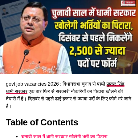
रौतेली राज्य स्त्री शक्ति पुरस्कार उत्तराखंड की उन महिलाओं को समर्पित
है जिन्होंने संघर्ष, साहस और समर्पण से समाज में नई पहचान बनाई है।
उन्होंने कहा कि इस वर्ष चयनित महिलाओं ने संस्कृति, खेल, वैज्ञानिक शोध,
पर्यावरण संरक्षण, कृषि, स्वरोजगार, समाजसेवा, महिला सशक्तीकरण और
दिव्यांगजन कल्याण जैसे क्षेत्रों में उल्लेखनीय योगदान दिया है।
govt job vacancies 2026 : विधानसभा चुनाव से पहले
पुष्कर सिंह
धामी सरकार
एक बार फिर से सरकारी नौकरियों का पिटारा खोलने की
तैयारी में है। दिसबंर से पहले ढाई हजार से ज्यादा पदों के लिए फॉर्म भरे जाने
हैं।
Table of Contents
चुनावी साल में धामी सरकार खोलेगी भर्ती का पिटारा