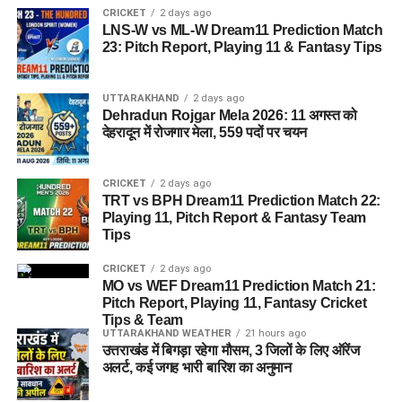
भाग लेने के लिए अभ्यर्थियों का पंजीकरण
04 अगस्त, 2026
से शुरू हो
CRICKET
2 days ago
LNS-W vs ML-W Dream11 Prediction Match
चुका है। इच्छुक अभ्यर्थी साक्षात्कार में शामिल होने से पहले किसी भी कार्य
23: Pitch Report, Playing 11 & Fantasy Tips
दिवस में कार्यालय पहुंचकर अपना पंजीकरण करा सकते हैं।
आवश्यक दस्तावेज (Documents
UTTARAKHAND
2 days ago
Dehradun Rojgar Mela 2026: 11 अगस्त को
Required):
देहरादून में रोजगार मेला, 559 पदों पर चयन
बायोडाटा / रिज़्यूमे (Resume)
(2-3 प्रतियां)
CRICKET
2 days ago
मूल शैक्षिक प्रमाण पत्र
TRT vs BPH Dream11 Prediction Match 22:
एवं उनकी छायाप्रतियां
Playing 11, Pitch Report & Fantasy Team
(Photocopies)
Tips
सेवायोजन कार्यालय का पंजीयन कार्ड
CRICKET
2 days ago
पासपोर्ट साइज फोटो
MO vs WEF Dream11 Prediction Match 21:
Pitch Report, Playing 11, Fantasy Cricket
वैध पहचान पत्र
(आधार कार्ड / वोटर आईडी आदि)
Tips & Team
UTTARAKHAND WEATHER
21 hours ago
विभाग ने जिले के सभी योग्य एवं इच्छुक युवाओं से अपील की है कि वे समय
उत्तराखंड में बिगड़ा रहेगा मौसम, 3 जिलों के लिए ऑरेंज
अलर्ट, कई जगह भारी बारिश का अनुमान
पर अपना पंजीकरण कराकर इस रोजगार अवसर का लाभ उठाएं।