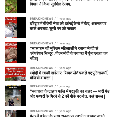
विभाग ने किया सुरक्षित रेस्क्यू
BREAKINGNEWS
1 year ago
हरिद्वार में बीजेपी नेता की दबंगई कैमरे में कैद, अफसर पर
बरसे अपशब्द, चुप्पी पर उठे सवाल
BREAKINGNEWS
1 year ago
“सासाराम की मुस्लिम महिलाओं ने रचाया मेहंदी से
‘ऑपरेशन सिन्दूर’, पीएम मोदी के स्वागत में गूंजा एकता का
संदेश|
BREAKINGNEWS
1 year ago
भदोही में खाकी शर्मसार: रिश्वत लेते पकड़े गए पुलिसकर्मी,
वीडियो वायरल |
BREAKINGNEWS
1 year ago
“चकराता के टाइगर फॉल में प्रकृति का कहर — भारी पेड़
और पत्थरों के गिरने से 2 की मौके पर मौत, कई घायल |
BREAKINGNEWS
1 year ago
मेरठ में महिला के साथ सड़क पर अश्लील हरकत करने