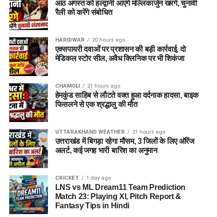
आठ अगस्त को हल्द्वानी आएंगे मल्लिकार्जुन खरगे, चुनावी
उत्कर्ष स्मॉल फाइनेंस बैंक (Utkarsh Small Finance Bank)
रैली को करेंगे संबोधित
सीएएमपी-108 (CAMP-108)
HARIDWAR
20 hours ago
एनआईटीटी लिमिटेड (NIIT Limited)
एक्सपायरी दवाओं पर प्रशासन की बड़ी कार्रवाई, दो
परिश्रम रिसोर्स प्राइवेट लिमिटेड
मेडिकल स्टोर सील, अवैध क्लिनिक पर भी शिकंजा
आईपीसीए (IPCA Laboratories)
CHAMOLI
21 hours ago
मोचिको (Mochiko Shoes)
हेमकुंड साहिब से लौटते वक्त हुआ दर्दनाक हादसा, बाइक
फिसलने से एक श्रद्धालु की मौत
टीआई मेडिकोज (TI Medicos)
आईजोन (iZone)
UTTARAKHAND WEATHER
21 hours ago
उत्तराखंड में बिगड़ा रहेगा मौसम, 3 जिलों के लिए ऑरेंज
Dehradun Rojgar Mela 2026 :
अलर्ट, कई जगह भारी बारिश का अनुमान
आवेदन और पंजीकरण प्रक्रिया (How
CRICKET
1 day ago
LNS vs ML Dream11 Team Prediction
to Register)
Match 23: Playing XI, Pitch Report &
Fantasy Tips in Hindi
क्षेत्रीय सेवायोजन अधिकारी ममता चौहान नेगी के अनुसार, रोजगार मेले में