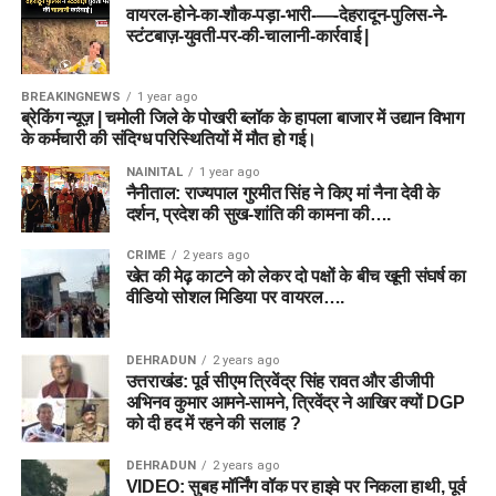
वायरल-होने-का-शौक-पड़ा-भारी-—-देहरादून-पुलिस-ने-
स्टंटबाज़-युवती-पर-की-चालानी-कार्रवाई |
BREAKINGNEWS
1 year ago
ब्रेकिंग न्यूज़ | चमोली जिले के पोखरी ब्लॉक के हापला बाजार में उद्यान विभाग
के कर्मचारी की संदिग्ध परिस्थितियों में मौत हो गई।
NAINITAL
1 year ago
नैनीताल: राज्यपाल गुरमीत सिंह ने किए मां नैना देवी के
दर्शन, प्रदेश की सुख-शांति की कामना की….
CRIME
2 years ago
खेत की मेढ़ काटने को लेकर दो पक्षों के बीच खूनी संघर्ष का
वीडियो सोशल मिडिया पर वायरल….
DEHRADUN
2 years ago
उत्तराखंड: पूर्व सीएम त्रिवेंद्र सिंह रावत और डीजीपी
अभिनव कुमार आमने-सामने, त्रिवेंद्र ने आखिर क्यों DGP
को दी हद में रहने की सलाह ?
DEHRADUN
2 years ago
VIDEO: सुबह मॉर्निंग वॉक पर हाइवे पर निकला हाथी, पूर्व