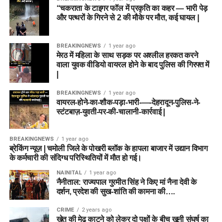
“चकराता के टाइगर फॉल में प्रकृति का कहर — भारी पेड़
और पत्थरों के गिरने से 2 की मौके पर मौत, कई घायल |
BREAKINGNEWS
1 year ago
मेरठ में महिला के साथ सड़क पर अश्लील हरकत करने
वाला युवक वीडियो वायरल होने के बाद पुलिस की गिरफ्त में
|
BREAKINGNEWS
1 year ago
वायरल-होने-का-शौक-पड़ा-भारी-—-देहरादून-पुलिस-ने-
स्टंटबाज़-युवती-पर-की-चालानी-कार्रवाई |
BREAKINGNEWS
1 year ago
ब्रेकिंग न्यूज़ | चमोली जिले के पोखरी ब्लॉक के हापला बाजार में उद्यान विभाग
के कर्मचारी की संदिग्ध परिस्थितियों में मौत हो गई।
NAINITAL
1 year ago
नैनीताल: राज्यपाल गुरमीत सिंह ने किए मां नैना देवी के
दर्शन, प्रदेश की सुख-शांति की कामना की….
CRIME
2 years ago
खेत की मेढ़ काटने को लेकर दो पक्षों के बीच खूनी संघर्ष का