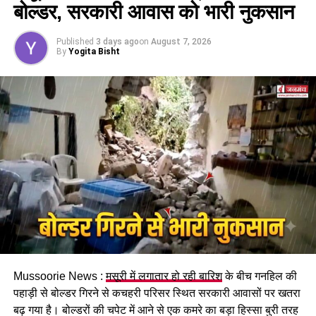
बोल्डर, सरकारी आवास को भारी नुकसान
इसके तहत श्रमिकों को हर महीने की 7 तारीख तक वेतन देना
होगा। पुरुष और महिला कर्मचारियों को समान काम के लिए समान
Published
3 days ago
on
August 7, 2026
मजदूरी का प्रावधान भी किया गया है।
By
Yogita Bisht
पढ़े धामी कैबिनेट के प्रमुख फैसले
Mussoorie News :
मसूरी में लगातार हो रही बारिश
के बीच गनहिल की
GST संशोधित अध्यादेश को मंजूरी।
पहाड़ी से बोल्डर गिरने से कचहरी परिसर स्थित सरकारी आवासों पर खतरा
नैनीताल हाईकोर्ट के लिए हल्द्वानी गौलापार में 30 हेक्टेयर जमीन
बढ़ गया है। बोल्डरों की चपेट में आने से एक कमरे का बड़ा हिस्सा बुरी तरह