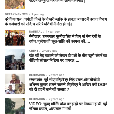
स्टंटबाज़-युवती-पर-की-चालानी-कार्रवाई |
BREAKINGNEWS
1 year ago
ब्रेकिंग न्यूज़ | चमोली जिले के पोखरी ब्लॉक के हापला बाजार में उद्यान विभाग
के कर्मचारी की संदिग्ध परिस्थितियों में मौत हो गई।
NAINITAL
1 year ago
नैनीताल: राज्यपाल गुरमीत सिंह ने किए मां नैना देवी के
दर्शन, प्रदेश की सुख-शांति की कामना की….
CRIME
2 years ago
खेत की मेढ़ काटने को लेकर दो पक्षों के बीच खूनी संघर्ष का
वीडियो सोशल मिडिया पर वायरल….
DEHRADUN
2 years ago
उत्तराखंड: पूर्व सीएम त्रिवेंद्र सिंह रावत और डीजीपी
अभिनव कुमार आमने-सामने, त्रिवेंद्र ने आखिर क्यों DGP
को दी हद में रहने की सलाह ?
DEHRADUN
2 years ago
VIDEO: सुबह मॉर्निंग वॉक पर हाइवे पर निकला हाथी, पूर्व
सैनिक घयाल, अस्पताल में भर्ती