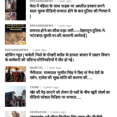
BREAKINGNEWS
1 year ago
मेरठ में महिला के साथ सड़क पर अश्लील हरकत करने
वाला युवक वीडियो वायरल होने के बाद पुलिस की गिरफ्त में
|
BREAKINGNEWS
1 year ago
वायरल-होने-का-शौक-पड़ा-भारी-—-देहरादून-पुलिस-ने-
स्टंटबाज़-युवती-पर-की-चालानी-कार्रवाई |
BREAKINGNEWS
1 year ago
ब्रेकिंग न्यूज़ | चमोली जिले के पोखरी ब्लॉक के हापला बाजार में उद्यान विभाग
के कर्मचारी की संदिग्ध परिस्थितियों में मौत हो गई।
NAINITAL
1 year ago
नैनीताल: राज्यपाल गुरमीत सिंह ने किए मां नैना देवी के
दर्शन, प्रदेश की सुख-शांति की कामना की….
CRIME
2 years ago
खेत की मेढ़ काटने को लेकर दो पक्षों के बीच खूनी संघर्ष का
वीडियो सोशल मिडिया पर वायरल….
DEHRADUN
2 years ago