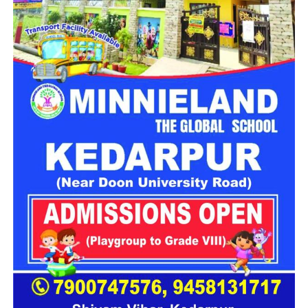
कचहरी कर्मचारी गोविंद सिंह नेगी के मुताबिक, जिस सरकारी आवास में पांच
परिवार रह रहे हैं, वो फिलहाल पूरी तरह सुरक्षित नहीं है। बोल्डर गिरने से
भवन को काफी नुकसान पहुंचा है और मौजूदा हालात में वहां रहना जोखिम
भरा हो गया है।
प्रशासन से तत्काल मदद की मांग
प्रभावित परिवारों ने प्रशासन से मौके का जल्द निरीक्षण कराने और तत्काल
सुरक्षा इंतजाम करने की मांग की है। इसके साथ ही परिवारों के लिए
वैकल्पिक आवास की व्यवस्था करने और पहाड़ी से लगातार गिर रहे बोल्डरों
के खतरे का स्थायी समाधान निकालने की अपील की गई है।
स्थानीय लोगों का कहना है कि लगातार बारिश के कारण मसूरी के कई
पहाड़ी क्षेत्र संवेदनशील हो गए हैं। ऐसे में अगर समय रहते सुरक्षा के ठोस
इंतजाम नहीं किए गए तो आने वाले दिनों में किसी बड़े हादसे का खतरा बढ़
सकता है।