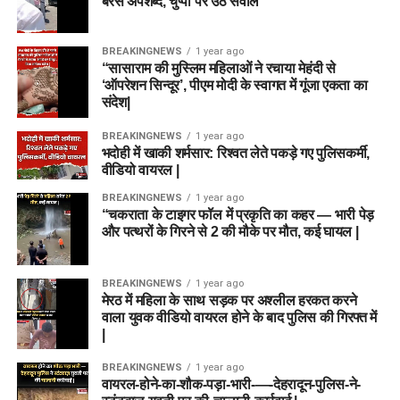
बरसे अपशब्द, चुप्पी पर उठे सवाल
BREAKINGNEWS
1 year ago
“सासाराम की मुस्लिम महिलाओं ने रचाया मेहंदी से
‘ऑपरेशन सिन्दूर’, पीएम मोदी के स्वागत में गूंजा एकता का
संदेश|
BREAKINGNEWS
1 year ago
भदोही में खाकी शर्मसार: रिश्वत लेते पकड़े गए पुलिसकर्मी,
वीडियो वायरल |
BREAKINGNEWS
1 year ago
“चकराता के टाइगर फॉल में प्रकृति का कहर — भारी पेड़
और पत्थरों के गिरने से 2 की मौके पर मौत, कई घायल |
BREAKINGNEWS
1 year ago
मेरठ में महिला के साथ सड़क पर अश्लील हरकत करने
वाला युवक वीडियो वायरल होने के बाद पुलिस की गिरफ्त में
|
BREAKINGNEWS
1 year ago
वायरल-होने-का-शौक-पड़ा-भारी-—-देहरादून-पुलिस-ने-