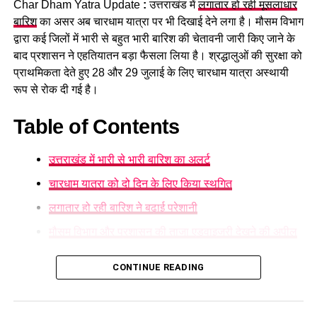
प्रशासन की ओर से श्रद्धालुओं से अपील की जा रही है कि वे निर्धारित और
Char Dham Yatra Update
:
उत्तराखंड में
लगातार हो रही मूसलाधार
SENIOR POLICE OFFICERS ARE ALSO ENGAGED IN TAKING
सुरक्षित घाटों पर ही स्नान करें और चेतावनी वाले स्थानों पर जाने से बचें।
STOCK OF THE SITUATION AFTER REACHING THE SPOT.
बारिश
का असर अब चारधाम यात्रा पर भी दिखाई देने लगा है। मौसम विभाग
THE INJURED POLICE PERSONNEL WERE IMMEDIATELY
द्वारा कई जिलों में भारी से बहुत भारी बारिश की चेतावनी जारी किए जाने के
ADMITTED TO THE HOSPITAL.
THE WORKERS THREW STONES AT THE POLICE ITSELF.
बाद प्रशासन ने एहतियातन बड़ा फैसला लिया है। श्रद्धालुओं की सुरक्षा को
WHEN THE POLICE PREVENTED THEM FROM GOING TO THE
प्राथमिकता देते हुए 28 और 29 जुलाई के लिए चारधाम यात्रा अस्थायी
COUNTING COMPLEX
रूप से रोक दी गई है।
UP NEXT
पंचायत चुनाव की मतगणना पर जमकर हुआ हंगामा, पथराव करने वाले
Table of Contents
पांच आरोपी गिरफ्तार।
DON'T MISS
उत्तराखंड में भारी से भारी बारिश का अलर्ट
नशे के विरुद्ध चलाए जा रहे अभियान के तहत पुलिस ने चरस व शराब
के साथ दो अभियुक्तों को किया गिरफ्तार।
चारधाम यात्रा को दो दिन के लिए किया स्थगित
लगातार हो रही बारिश ने बढ़ाई परेशानी
मौसम विभाग और प्रशासन की ताजा एडवाइजरी देखने की अपील
उत्तराखंड में भारी से भारी बारिश का अलर्ट
CONTINUE READING
मौसम विज्ञान केंद्र
ने प्रदेश के कई हिस्सों में ऑरेंज अलर्ट जारी करते हुए
अगले दो दिनों तक भारी वर्षा, आकाशीय बिजली और फ्लैश फ्लड की आशंका