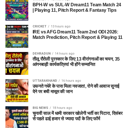
नैतिक जिम्मेदारी है।
BPH-W vs SUL-W Dream11 Team Match 24
| Playing 11, Pitch Report & Fantasy Tips
कॉकरोच जनता पार्टी ने इसे बताया
लोकतंत्र की जीत
CRICKET
13 hours ago
IRE vs AFG Dream11 Team 2nd ODI 2026:
Match Prediction, Pitch Report & Playing 11
धर्मेंद्र प्रधान ने अपने कार्यकाल के दौरान प्रधानमंत्री के नेतृत्व में देश की
सेवा करने का अवसर मिलने पर आभार भी व्यक्त किया। उन्होंने कहा कि
DEHRADUN
14 hours ago
इस जिम्मेदारी को निभाना उनके लिए सम्मान की बात रही।
तीलू रौतेली पुरस्कार के लिए 13 वीरांगनाओं का चयन, 35
आंगनबाड़ी कार्यकत्रियां भी होंगे सम्मानित
UTTARAKHAND
16 hours ago
उफनते गधेरे के पास मिला नवजात!, रोने की आवाज सुनाई
देने पर बची मासूम की जान
BIG NEWS
18 hours ago
चुनावी साल में धामी सरकार खोलेगी भर्ती का पिटारा, दिसंबर
से पहले ढाई हजार से ज्यादा पदों के लिए फॉर्म