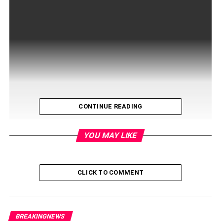
CONTINUE READING
YOU MAY LIKE
इस घटना में मंगलौर चौकी इंचार्ज मनोज गैरोला सहित 5 पुलिस कर्मी घायल
CLICK TO COMMENT
हो गए। जिसके बाद मंगलौर गुड़ मंडी में अफरा तफरी मच गई। घायल
पुलिस कर्मियों को फौरन अस्पताल में भर्ती कराया गया है। वहीं पुलिस के
आला अधिकारी भी मोके पर पहुँचकर स्तिथि का जायज़ा लेने में लगे हुए है।
BREAKINGNEWS