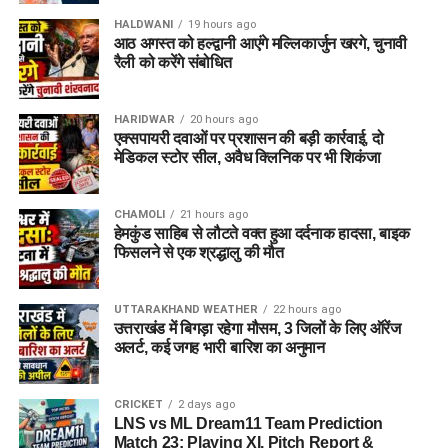
HALDWANI
19 hours ago
आठ अगस्त को हल्द्वानी आएंगे मल्लिकार्जुन खरगे, चुनावी
रैली को करेंगे संबोधित
HARIDWAR
20 hours ago
एक्सपायरी दवाओं पर प्रशासन की बड़ी कार्रवाई, दो
मेडिकल स्टोर सील, अवैध क्लिनिक पर भी शिकंजा
CHAMOLI
21 hours ago
हेमकुंड साहिब से लौटते वक्त हुआ दर्दनाक हादसा, बाइक
इस बीच, प्रदर्शन कर रहे छात्रों की मांगों के बीच आए इस फैसले को लेकर
फिसलने से एक श्रद्धालु की मौत
राजनीतिक प्रतिक्रियाएं भी सामने आने लगी हैं।
कॉकरोच जनता पार्टी
ने
इसे लोकतंत्र की जीत बताते हुए छात्रों के आंदोलन का परिणाम बताया है।
UTTARAKHAND WEATHER
22 hours ago
उत्तराखंड में बिगड़ा रहेगा मौसम, 3 जिलों के लिए ऑरेंज
अलर्ट, कई जगह भारी बारिश का अनुमान
CRICKET
2 days ago
LNS vs ML Dream11 Team Prediction
Match 23: Playing XI, Pitch Report &