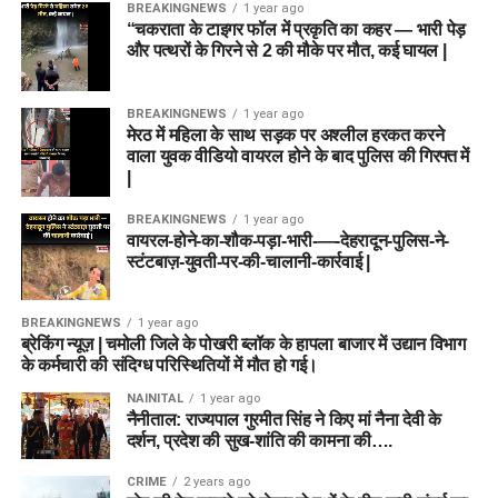
BREAKINGNEWS
1 year ago
“चकराता के टाइगर फॉल में प्रकृति का कहर — भारी पेड़
और पत्थरों के गिरने से 2 की मौके पर मौत, कई घायल |
BREAKINGNEWS
1 year ago
मेरठ में महिला के साथ सड़क पर अश्लील हरकत करने
वाला युवक वीडियो वायरल होने के बाद पुलिस की गिरफ्त में
|
BREAKINGNEWS
1 year ago
वायरल-होने-का-शौक-पड़ा-भारी-—-देहरादून-पुलिस-ने-
स्टंटबाज़-युवती-पर-की-चालानी-कार्रवाई |
BREAKINGNEWS
1 year ago
ब्रेकिंग न्यूज़ | चमोली जिले के पोखरी ब्लॉक के हापला बाजार में उद्यान विभाग
के कर्मचारी की संदिग्ध परिस्थितियों में मौत हो गई।
NAINITAL
1 year ago
नैनीताल: राज्यपाल गुरमीत सिंह ने किए मां नैना देवी के
दर्शन, प्रदेश की सुख-शांति की कामना की….
CRIME
2 years ago