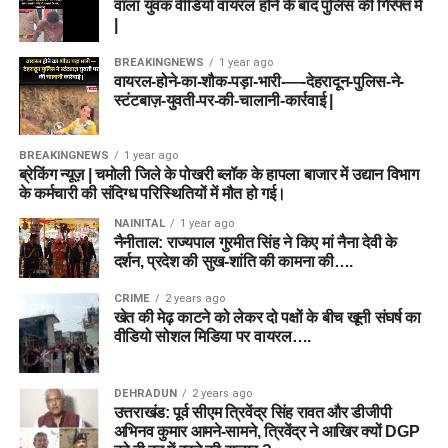
वाला युवक वीडियो वायरल होने के बाद पुलिस की गिरफ्त में
|
BREAKINGNEWS
1 year ago
वायरल-होने-का-शौक-पड़ा-भारी-—-देहरादून-पुलिस-ने-
स्टंटबाज़-युवती-पर-की-चालानी-कार्रवाई |
BREAKINGNEWS
1 year ago
ब्रेकिंग न्यूज़ | चमोली जिले के पोखरी ब्लॉक के हापला बाजार में उद्यान विभाग
के कर्मचारी की संदिग्ध परिस्थितियों में मौत हो गई।
NAINITAL
1 year ago
नैनीताल: राज्यपाल गुरमीत सिंह ने किए मां नैना देवी के
दर्शन, प्रदेश की सुख-शांति की कामना की….
CRIME
2 years ago
खेत की मेढ़ काटने को लेकर दो पक्षों के बीच खूनी संघर्ष का
वीडियो सोशल मिडिया पर वायरल….
DEHRADUN
2 years ago
उत्तराखंड: पूर्व सीएम त्रिवेंद्र सिंह रावत और डीजीपी
अभिनव कुमार आमने-सामने, त्रिवेंद्र ने आखिर क्यों DGP