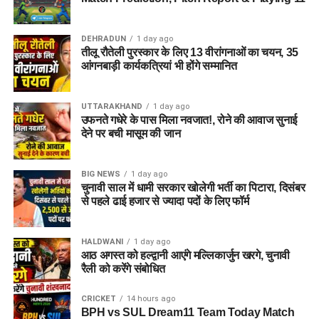
कवायद नहीं है, बल्कि नारी निकेतन में रहने वाली महिलाओं और बच्चों के
प्रति सोच में बदलाव की कोशिश भी है।
DEHRADUN
1 day ago
तीलू रौतेली पुरस्कार के लिए 13 वीरांगनाओं का चयन, 35
अगर यह योजना धरातल पर उतरती है तो संस्थागत जीवन की जगह उन्हें
आंगनबाड़ी कार्यकत्रियां भी होंगे सम्मानित
परिवार जैसा माहौल, बेहतर स्वतंत्रता और सामाजिक वातावरण मिल
सकेगा। इससे बच्चों और महिलाओं के मानसिक और सामाजिक विकास में
भी मदद मिलने की उम्मीद है।
UTTARAKHAND
1 day ago
उफनते गधेरे के पास मिला नवजात!, रोने की आवाज सुनाई
देने पर बची मासूम की जान
BIG NEWS
1 day ago
चुनावी साल में धामी सरकार खोलेगी भर्ती का पिटारा, दिसंबर
से पहले ढाई हजार से ज्यादा पदों के लिए फॉर्म
HALDWANI
1 day ago
आठ अगस्त को हल्द्वानी आएंगे मल्लिकार्जुन खरगे, चुनावी
रैली को करेंगे संबोधित
CRICKET
14 hours ago
BPH vs SUL Dream11 Team Today Match