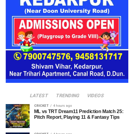
16 घरों में मिलेगा परिवार जैसा माहौल
प्रस्तावित आलंबन गांव में कॉटेज और छोटे घर विकसित किए जाएंगे। यहां
एक परिवार की तर्ज पर लोगों को रखा जाएगा। योजना के मुताबिक, एक
यूनिट में करीब दो महिलाएं, चार बच्चे और एक किशोरी को शामिल किया
जाएगा। इस तरह उन्हें एक परिवार की तरह साथ रहने का अवसर मिलेगा।
हर यूनिट में अलग किचन जैसी सुविधाएं भी होंगी, ताकि वहां रहने वाली
महिलाओं और बच्चों को रोजमर्रा के जीवन में ज्यादा स्वतंत्रता और जिम्मेदारी
का अनुभव हो सके। प्रस्तावित परिसर में कुल 16 घर विकसित किए
जाएंगे, जिनमें करीब 88 लोगों के रहने की व्यवस्था होगी।
LATEST
TRENDING
VIDEOS
CRICKET
4 hours ago
ML vs TRT Dream11 Prediction Match 25:
Pitch Report, Playing 11 & Fantasy Tips