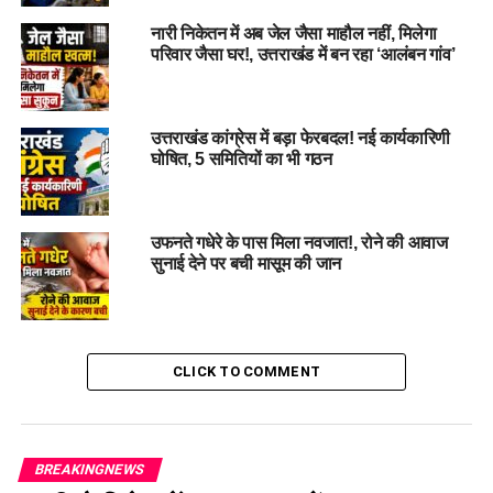
चिकित्सा शिक्षा नियमावली में बदलाव:
उत्तराखंड चिकित्सा शिक्षा
नारी निकेतन में अब जेल जैसा माहौल नहीं, मिलेगा
विभाग की नियमावली में सीएस और डीएस तकनीशियन को ओटी में
परिवार जैसा घर!, उत्तराखंड में बन रहा ‘आलंबन गांव’
डिग्री या डिप्लोमा होने पर चयन का अवसर दिया जाएगा।
औषधि नियंत्रण विभाग में नया पद:
उप औषधि नियंत्रक का पद
सृजित करने को भी मंजूरी दी गई।
उत्तराखंड कांग्रेस में बड़ा फेरबदल! नई कार्यकारिणी
घोषित, 5 समितियों का भी गठन
उफनते गधेरे के पास मिला नवजात!, रोने की आवाज
सुनाई देने पर बची मासूम की जान
#CabinetMeeting, #
Approval, #
ChiefMinister,
CLICK TO COMMENT
#
Proposals, #
PublicBenefit, #
EconomicDevelopment,
#
Livestock, #dehradun, #uttarakhand
BREAKINGNEWS
RELATED TOPICS:
APPROVAL
CABINET MEETING
CHIEF MINISTER
DEHRADUN.
ECONOMIC DEVELOPMENT