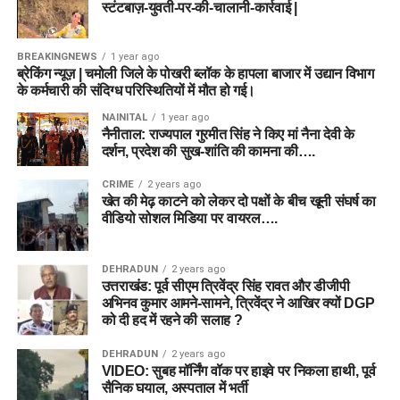
स्टंटबाज़-युवती-पर-की-चालानी-कार्रवाई |
BREAKINGNEWS
1 year ago
ब्रेकिंग न्यूज़ | चमोली जिले के पोखरी ब्लॉक के हापला बाजार में उद्यान विभाग
के कर्मचारी की संदिग्ध परिस्थितियों में मौत हो गई।
NAINITAL
1 year ago
नैनीताल: राज्यपाल गुरमीत सिंह ने किए मां नैना देवी के
दर्शन, प्रदेश की सुख-शांति की कामना की….
CRIME
2 years ago
खेत की मेढ़ काटने को लेकर दो पक्षों के बीच खूनी संघर्ष का
वीडियो सोशल मिडिया पर वायरल….
DEHRADUN
2 years ago
उत्तराखंड: पूर्व सीएम त्रिवेंद्र सिंह रावत और डीजीपी
अभिनव कुमार आमने-सामने, त्रिवेंद्र ने आखिर क्यों DGP
को दी हद में रहने की सलाह ?
DEHRADUN
2 years ago
VIDEO: सुबह मॉर्निंग वॉक पर हाइवे पर निकला हाथी, पूर्व
सैनिक घयाल, अस्पताल में भर्ती