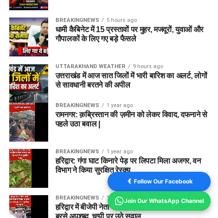
BREAKINGNEWS
5 hours ago
धामी कैबिनेट में 15 प्रस्तावों पर मुहर, मजदूरों, युवाओं और
गौपालकों के लिए गए बड़े फैसले
UTTARAKHAND WEATHER
9 hours ago
उत्तराखंड में आज सात जिलों में भारी बारिश का अलर्ट, लोगों
से सावधानी बरतने की अपील
BREAKINGNEWS
1 year ago
रामनगर: क़ब्रिस्तान की ज़मीन को लेकर विवाद, दफनाने से
पहले उठा बवाल |
BREAKINGNEWS
1 year ago
हरिद्वार: गंगा घाट किनारे पेड़ पर लिपटा मिला अजगर, वन
विभाग ने किया सुरक्षित रेस्क्यू
Follow Our Facebook
BREAKINGNEWS
1 year ago
Join Our WhatsApp Channel
हरिद्वार में बीजेपी नेता की दबंगई कैमरे में कैद, अफसर पर
बरसे अपशब्द, चुप्पी पर उठे सवाल