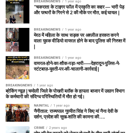
BREAKINGNEWS
1 year ago
“चकराता के टाइगर फॉल में प्रकृति का कहर — भारी पेड़
और पत्थरों के गिरने से 2 की मौके पर मौत, कई घायल |
BREAKINGNEWS
1 year ago
मेरठ में महिला के साथ सड़क पर अश्लील हरकत करने
वाला युवक वीडियो वायरल होने के बाद पुलिस की गिरफ्त में
|
BREAKINGNEWS
1 year ago
वायरल-होने-का-शौक-पड़ा-भारी-—-देहरादून-पुलिस-ने-
स्टंटबाज़-युवती-पर-की-चालानी-कार्रवाई |
BREAKINGNEWS
1 year ago
ब्रेकिंग न्यूज़ | चमोली जिले के पोखरी ब्लॉक के हापला बाजार में उद्यान विभाग
के कर्मचारी की संदिग्ध परिस्थितियों में मौत हो गई।
NAINITAL
1 year ago
नैनीताल: राज्यपाल गुरमीत सिंह ने किए मां नैना देवी के
दर्शन, प्रदेश की सुख-शांति की कामना की….
CRIME
2 years ago