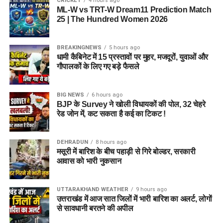
CRICKET
4 hours ago
ML-W vs TRT-W Dream11 Prediction Match
25 | The Hundred Women 2026
BREAKINGNEWS
5 hours ago
धामी कैबिनेट में 15 प्रस्तावों पर मुहर, मजदूरों, युवाओं और
गौपालकों के लिए गए बड़े फैसले
जेल नहीं, रेजिडेंशियल कॉम्प्लेक्स जैसा
होगा माहौल
BIG NEWS
6 hours ago
BJP के Survey ने खोली विधायकों की पोल, 32 चेहरे
आलंबन गांव की सबसे खास बात यही होगी कि यहां रहने वाली महिलाओं
रेड जोन में, कट सकता है कई का टिकट !
और बच्चों को यह महसूस न हो कि वे किसी जेल या बंद संस्थान में रह रहे
हैं। इसके बजाय पूरा परिसर एक रेजिडेंशियल कॉम्प्लेक्स की तरह विकसित
DEHRADUN
8 hours ago
किया जाएगा, जहां सुरक्षा के साथ रहने, पढ़ाई, दैनिक जीवन और सामाजिक
मसूरी में बारिश के बीच पहाड़ी से गिरे बोल्डर, सरकारी
विकास से जुड़ी सुविधाएं उपलब्ध होंगी।
आवास को भारी नुकसान
परिसर को आधुनिक सुविधाओं से लैस करने की योजना है। यहां आंगनबाड़ी
UTTARAKHAND WEATHER
9 hours ago
केंद्र भी खोले जाएंगे। जरूरत पड़ने पर प्राथमिक विद्यालय की सुविधा भी
उत्तराखंड में आज सात जिलों में भारी बारिश का अलर्ट, लोगों
उपलब्ध कराई जा सकती है। इस पहल का मकसद सिर्फ महिलाओं और
से सावधानी बरतने की अपील
बच्चों को रहने की जगह देना नहीं, बल्कि उन्हें ऐसा वातावरण उपलब्ध कराना