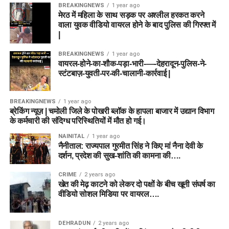
BREAKINGNEWS
1 year ago
मेरठ में महिला के साथ सड़क पर अश्लील हरकत करने
वाला युवक वीडियो वायरल होने के बाद पुलिस की गिरफ्त में
|
BREAKINGNEWS
1 year ago
वायरल-होने-का-शौक-पड़ा-भारी-—-देहरादून-पुलिस-ने-
स्टंटबाज़-युवती-पर-की-चालानी-कार्रवाई |
BREAKINGNEWS
1 year ago
ब्रेकिंग न्यूज़ | चमोली जिले के पोखरी ब्लॉक के हापला बाजार में उद्यान विभाग
के कर्मचारी की संदिग्ध परिस्थितियों में मौत हो गई।
NAINITAL
1 year ago
नैनीताल: राज्यपाल गुरमीत सिंह ने किए मां नैना देवी के
दर्शन, प्रदेश की सुख-शांति की कामना की….
CRIME
2 years ago
खेत की मेढ़ काटने को लेकर दो पक्षों के बीच खूनी संघर्ष का
वीडियो सोशल मिडिया पर वायरल….
DEHRADUN
2 years ago