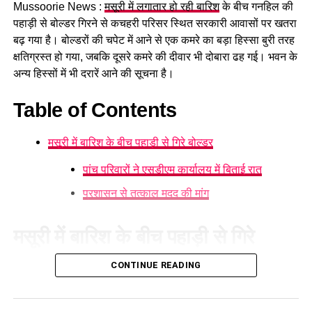
Mussoorie News :
मसूरी में लगातार हो रही बारिश
के बीच गनहिल की
GST संशोधित अध्यादेश को मंजूरी।
पहाड़ी से बोल्डर गिरने से कचहरी परिसर स्थित सरकारी आवासों पर खतरा
नैनीताल हाईकोर्ट के लिए हल्द्वानी गौलापार में 30 हेक्टेयर जमीन
बढ़ गया है। बोल्डरों की चपेट में आने से एक कमरे का बड़ा हिस्सा बुरी तरह
देने का फैसला।
क्षतिग्रस्त हो गया, जबकि दूसरे कमरे की दीवार भी दोबारा ढह गई। भवन के
अन्य हिस्सों में भी दरारें आने की सूचना है।
राज्य क्रीड़ा विश्वविद्यालय हल्द्वानी के लिए 122 पदों के सृजन को
मंजूरी।
Table of Contents
जल जीवन मिशन में केंद्र की गाइडलाइंस लागू होंगी।
मसूरी में बारिश के बीच पहाड़ी से गिरे बोल्डर
कुष्ठ रोग से पीड़ित व्यक्ति भी सहकारी समिति का सदस्य बन
सकेगा।
पांच परिवारों ने एसडीएम कार्यालय में बिताई रात
मेरठ से हरिद्वार तक गंगा एक्सप्रेसवे विस्तार के लिए यूपी से
प्रशासन से तत्काल मदद की मांग
समझौता होगा।
वन विकास निगम की सेवा नियमावली में
मसूरी में बारिश के बीच पहाड़ी से गिरे
संशोधन
बोल्डर
CONTINUE READING
मसूरी में लगातार हो रही बारिश के कारण गनहिल
की पहाड़ी से बोल्डर गिरने
औद्योगिक नियमावली को मंजूरी, श्रमिक शिकायतों के त्वरित
के कारण हड़कंप मच गया। कचहरी परिसर स्थित सरकारी आवासों पर
समाधान पर जोर।