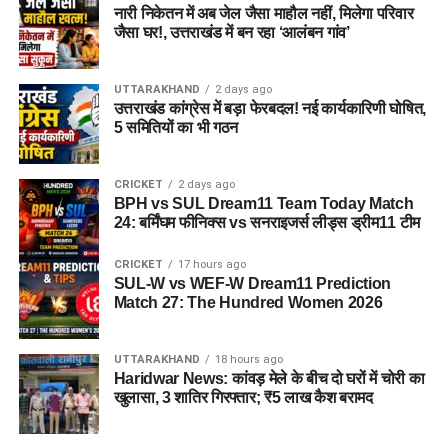
नारी निकेतन में अब जेल जैसा माहौल नहीं, मिलेगा परिवार
OTR नंबर
जैसा घर!, उत्तराखंड में बन रहा ‘आलंबन गांव’
क्यों महत्वपूर्ण है UPTET?
UTTARAKHAND
2 days ago
उत्तराखंड कांग्रेस में बड़ा फेरबदल! नई कार्यकारिणी घोषित,
UPTET केवल एक परीक्षा नहीं है, बल्कि यह उत्तर प्रदेश में सरकारी
5 समितियों का भी गठन
शिक्षक बनने की पहली और सबसे जरूरी सीढ़ी है।
👉 बिना UPTET पास किए आप शिक्षक भर्ती (Teacher
CRICKET
2 days ago
BPH vs SUL Dream11 Team Today Match
Recruitment) में आवेदन नहीं कर सकते।
24: बर्मिंघम फीनिक्स vs सनराइजर्स लीड्स ड्रीम11 टीम
👉 यह आपकी पात्रता (Eligibility) को प्रमाणित करता है।
CRICKET
17 hours ago
SUL-W vs WEF-W Dream11 Prediction
Match 27: The Hundred Women 2026
UTTARAKHAND
18 hours ago
Haridwar News: कांवड़ मेले के बीच दो घरों में चोरी का
खुलासा, 3 शातिर गिरफ्तार; ₹5 लाख कैश बरामद