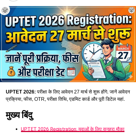
एक महिला समेत छह नए मंत्रियों ने ली
शपथ
मंत्रिमंडल विस्तार में भाजपा के वरिष्ठ नेता Bhupendra Singh
Chaudhary और Manoj Kumar Pandey को कैबिनेट मंत्री बनाया
गया। वहीं Krishna Paswan, Surendra Diler, Hansraj
Vishwakarma और Kailash Singh Rajput ने राज्यमंत्री के रूप में
शपथ ली।
इस मंत्रिमंडल विस्तार को आगामी राजनीतिक रणनीति और सामाजिक
समीकरणों के लिहाज से अहम माना जा रहा है। समारोह में सरकार के कई
वरिष्ठ मंत्री, विधायक और भाजपा पदाधिकारी भी मौजूद रहे।
UPTET 2026:
परीक्षा के लिए आवेदन 27 मार्च से शुरू होंगे. जानें आवेदन
प्रक्रिया, फीस, OTR, परीक्षा तिथि, एडमिट कार्ड और पूरी डिटेल यहां.
मुख्य बिंदु
UPTET 2026 Registration: युवाओं के लिए सुनहरा मौका