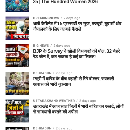
25 | The Hundred Women 2026
फोटो
हस्ताक्षर
BREAKINGNEWS
2 days ago
प्रमाणपत्र
धामी कैबिनेट में 15 प्रस्तावों पर मुहर, मजदूरों, युवाओं और
गौपालकों के लिए गए बड़े फैसले
ऑनलाइन शुल्क जमा करें
BIG NEWS
2 days ago
फॉर्म को ध्यान से जांचें और सबमिट करें
BJP के Survey ने खोली विधायकों की पोल, 32 चेहरे
रेड जोन में, कट सकता है कई का टिकट !
अंत में प्रिंटआउट निकालकर सुरक्षित रखें
जरूरी दस्तावेज
DEHRADUN
2 days ago
मसूरी में बारिश के बीच पहाड़ी से गिरे बोल्डर, सरकारी
आवेदन करते समय आपको निम्न दस्तावेज तैयार रखने होंगे:
आवास को भारी नुकसान
पासपोर्ट साइज फोटो
UTTARAKHAND WEATHER
2 days ago
उत्तराखंड में आज सात जिलों में भारी बारिश का अलर्ट, लोगों
हस्ताक्षर
से सावधानी बरतने की अपील
पहचान पत्र (आधार/अन्य)
शैक्षणिक प्रमाणपत्र
DEHRADUN
2 days ago