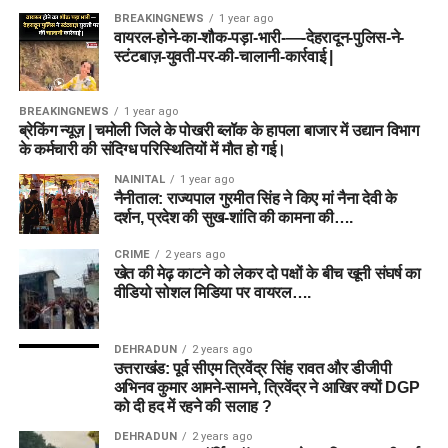
BREAKINGNEWS
1 year ago
वायरल-होने-का-शौक-पड़ा-भारी-—-देहरादून-पुलिस-ने-
स्टंटबाज़-युवती-पर-की-चालानी-कार्रवाई |
BREAKINGNEWS
1 year ago
ब्रेकिंग न्यूज़ | चमोली जिले के पोखरी ब्लॉक के हापला बाजार में उद्यान विभाग
के कर्मचारी की संदिग्ध परिस्थितियों में मौत हो गई।
NAINITAL
1 year ago
नैनीताल: राज्यपाल गुरमीत सिंह ने किए मां नैना देवी के
दर्शन, प्रदेश की सुख-शांति की कामना की….
CRIME
2 years ago
खेत की मेढ़ काटने को लेकर दो पक्षों के बीच खूनी संघर्ष का
वीडियो सोशल मिडिया पर वायरल….
DEHRADUN
2 years ago
उत्तराखंड: पूर्व सीएम त्रिवेंद्र सिंह रावत और डीजीपी
अभिनव कुमार आमने-सामने, त्रिवेंद्र ने आखिर क्यों DGP
को दी हद में रहने की सलाह ?
DEHRADUN
2 years ago