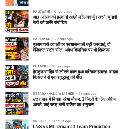
पदों को अभियान चलाकर भरने का काम किया है, जिसके फलस्वरूप विगत
इस
रोजगार मेले
में देश एवं प्रदेश की कई नामी कंपनियां अभ्यर्थियों का
साढ़े चार वर्षों में 34 हजार से अधिक युवाओं को सरकारी नौकरी मिल चुकी
साक्षात्कार लेने आ रही हैं, जिनमें प्रमुख हैं:
HALDWANI
6 hours ago
है। आने वाले महीनों में भी विभिन्न विभागों में हजारों पदों पर भर्ती प्रक्रिया
आठ अगस्त को हल्द्वानी आएंगे मल्लिकार्जुन खरगे, चुनावी
आगे बढ़ाई जाएगी, ताकि योग्य युवाओं को अधिक अवसर मिल सकें और राज्य
एक्सिस बैंक (Axis Bank)
रैली को करेंगे संबोधित
की विकास यात्रा को नई गति मिले।
बारबेक्यू नेशन (Barbeque Nation)
HARIDWAR
7 hours ago
डिक्सॉन (Dixon Technologies)
एक्सपायरी दवाओं पर प्रशासन की बड़ी कार्रवाई, दो
मेडिकल स्टोर सील, अवैध क्लिनिक पर भी शिकंजा
उत्कर्ष स्मॉल फाइनेंस बैंक (Utkarsh Small Finance Bank)
सीएएमपी-108 (CAMP-108)
CHAMOLI
8 hours ago
एनआईटीटी लिमिटेड (NIIT Limited)
हेमकुंड साहिब से लौटते वक्त हुआ दर्दनाक हादसा, बाइक
फिसलने से एक श्रद्धालु की मौत
परिश्रम रिसोर्स प्राइवेट लिमिटेड
आईपीसीए (IPCA Laboratories)
UTTARAKHAND WEATHER
9 hours ago
उत्तराखंड में बिगड़ा रहेगा मौसम, 3 जिलों के लिए ऑरेंज
मोचिको (Mochiko Shoes)
अलर्ट, कई जगह भारी बारिश का अनुमान
टीआई मेडिकोज (TI Medicos)
आईजोन (iZone)
CRICKET
23 hours ago
LNS vs ML Dream11 Team Prediction