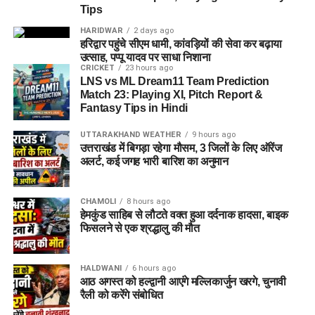
Tips
पासपोर्ट साइज फोटो
HARIDWAR
2 days ago
हरिद्वार पहुंचे सीएम धामी, कांवड़ियों की सेवा कर बढ़ाया
वैध पहचान पत्र
(आधार कार्ड / वोटर आईडी आदि)
उत्साह, पप्पू यादव पर साधा निशाना
CRICKET
23 hours ago
विभाग ने जिले के सभी योग्य एवं इच्छुक युवाओं से अपील की है कि वे समय
LNS vs ML Dream11 Team Prediction
पर अपना पंजीकरण कराकर इस रोजगार अवसर का लाभ उठाएं।
Match 23: Playing XI, Pitch Report &
Fantasy Tips in Hindi
UTTARAKHAND WEATHER
9 hours ago
उत्तराखंड में बिगड़ा रहेगा मौसम, 3 जिलों के लिए ऑरेंज
अलर्ट, कई जगह भारी बारिश का अनुमान
CHAMOLI
8 hours ago
हेमकुंड साहिब से लौटते वक्त हुआ दर्दनाक हादसा, बाइक
फिसलने से एक श्रद्धालु की मौत
HALDWANI
6 hours ago
आठ अगस्त को हल्द्वानी आएंगे मल्लिकार्जुन खरगे, चुनावी
रैली को करेंगे संबोधित