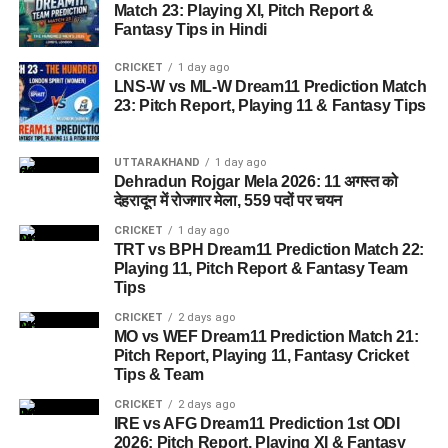
Match 23: Playing XI, Pitch Report &
Dehradun Rojgar Mela 2026 :
Fantasy Tips in Hindi
आवेदन और पंजीकरण प्रक्रिया (How
CRICKET
1 day ago
LNS-W vs ML-W Dream11 Prediction Match
to Register)
23: Pitch Report, Playing 11 & Fantasy Tips
क्षेत्रीय सेवायोजन अधिकारी ममता चौहान नेगी के अनुसार, रोजगार मेले में
UTTARAKHAND
1 day ago
भाग लेने के लिए अभ्यर्थियों का पंजीकरण
04 अगस्त, 2026
से शुरू हो
Dehradun Rojgar Mela 2026: 11 अगस्त को
चुका है। इच्छुक अभ्यर्थी साक्षात्कार में शामिल होने से पहले किसी भी कार्य
देहरादून में रोजगार मेला, 559 पदों पर चयन
दिवस में कार्यालय पहुंचकर अपना पंजीकरण करा सकते हैं।
CRICKET
1 day ago
TRT vs BPH Dream11 Prediction Match 22:
आवश्यक दस्तावेज (Documents
Playing 11, Pitch Report & Fantasy Team
Tips
Required):
CRICKET
2 days ago
MO vs WEF Dream11 Prediction Match 21:
बायोडाटा / रिज़्यूमे (Resume)
(2-3 प्रतियां)
Pitch Report, Playing 11, Fantasy Cricket
Tips & Team
मूल शैक्षिक प्रमाण पत्र
एवं उनकी छायाप्रतियां
CRICKET
2 days ago
(Photocopies)
IRE vs AFG Dream11 Prediction 1st ODI
2026: Pitch Report, Playing XI & Fantasy
सेवायोजन कार्यालय का पंजीयन कार्ड