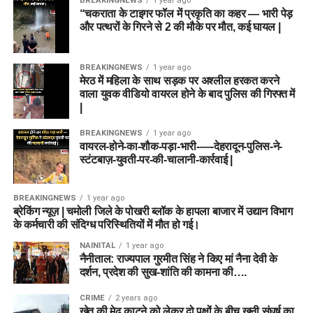
BREAKINGNEWS
1 year ago
“चकराता के टाइगर फॉल में प्रकृति का कहर — भारी पेड़
और पत्थरों के गिरने से 2 की मौके पर मौत, कई घायल |
BREAKINGNEWS
1 year ago
मेरठ में महिला के साथ सड़क पर अश्लील हरकत करने
वाला युवक वीडियो वायरल होने के बाद पुलिस की गिरफ्त में
|
BREAKINGNEWS
1 year ago
वायरल-होने-का-शौक-पड़ा-भारी-—-देहरादून-पुलिस-ने-
स्टंटबाज़-युवती-पर-की-चालानी-कार्रवाई |
BREAKINGNEWS
1 year ago
ब्रेकिंग न्यूज़ | चमोली जिले के पोखरी ब्लॉक के हापला बाजार में उद्यान विभाग
के कर्मचारी की संदिग्ध परिस्थितियों में मौत हो गई।
NAINITAL
1 year ago
नैनीताल: राज्यपाल गुरमीत सिंह ने किए मां नैना देवी के
दर्शन, प्रदेश की सुख-शांति की कामना की….
CRIME
2 years ago
खेत की मेढ़ काटने को लेकर दो पक्षों के बीच खूनी संघर्ष का