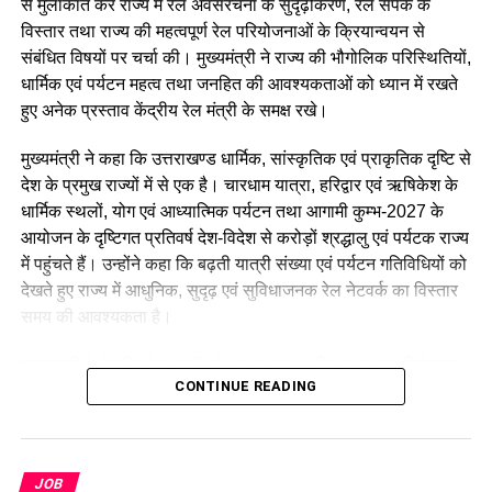
से मुलाकात कर राज्य में रेल अवसंरचना के सुदृढ़ीकरण, रेल संपर्क के
विस्तार तथा राज्य की महत्वपूर्ण रेल परियोजनाओं के क्रियान्वयन से
संबंधित विषयों पर चर्चा की। मुख्यमंत्री ने राज्य की भौगोलिक परिस्थितियों,
धार्मिक एवं पर्यटन महत्व तथा जनहित की आवश्यकताओं को ध्यान में रखते
हुए अनेक प्रस्ताव केंद्रीय रेल मंत्री के समक्ष रखे।
मुख्यमंत्री ने कहा कि उत्तराखण्ड धार्मिक, सांस्कृतिक एवं प्राकृतिक दृष्टि से
देश के प्रमुख राज्यों में से एक है। चारधाम यात्रा, हरिद्वार एवं ऋषिकेश के
धार्मिक स्थलों, योग एवं आध्यात्मिक पर्यटन तथा आगामी कुम्भ-2027 के
आयोजन के दृष्टिगत प्रतिवर्ष देश-विदेश से करोड़ों श्रद्धालु एवं पर्यटक राज्य
उन्होंने आगे लिखा कि वे देश के युवाओं की भावनाओं, आकांक्षाओं और उनकी
में पहुंचते हैं। उन्होंने कहा कि बढ़ती यात्री संख्या एवं पर्यटन गतिविधियों को
उचित अपेक्षाओं का सम्मान करते हैं। उनके अनुसार, भारत के युवाओं के
देखते हुए राज्य में आधुनिक, सुदृढ़ एवं सुविधाजनक रेल नेटवर्क का विस्तार
सपनों को साकार करना सार्वजनिक जीवन में कार्यरत प्रत्येक व्यक्ति की
समय की आवश्यकता है।
नैतिक जिम्मेदारी है।
मुख्यमंत्री ने केंद्रीय रेल मंत्री को अवगत कराया कि महाराष्ट्र, विशेषकर
CONTINUE READING
कॉकरोच जनता पार्टी ने इसे बताया
मुम्बई में बड़ी संख्या में उत्तराखण्ड मूल के नागरिक निवास करते हैं, जिनका
अपने गृह राज्य से निरंतर आवागमन बना रहता है। इसके साथ ही चारधाम,
लोकतंत्र की जीत
बाबा नीम करौली धाम (श्री कैंची धाम), जागेश्वर धाम सहित राज्य के अन्य
प्रमुख धार्मिक स्थलों में वर्षभर देश के विभिन्न हिस्सों से श्रद्धालुओं का
JOB
धर्मेंद्र प्रधान ने अपने कार्यकाल के दौरान प्रधानमंत्री के नेतृत्व में देश की