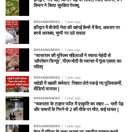
विभाग ने किया सुरक्षित रेस्क्यू
लिखित परीक्षा (One Tier / Two Tier Written Exam):
सभी पदों के लिए वस्तुनिष्ठ (Objective Type) बहुविकल्पीय
प्रश्नों पर आधारित परीक्षा आयोजित की जाएगी। कुछ तकनीकी
BREAKINGNEWS
1 year ago
हरिद्वार में बीजेपी नेता की दबंगई कैमरे में कैद, अफसर पर
या उच्च स्तर के पदों के लिए दो चरणों (Tier-I और Tier-II) में
बरसे अपशब्द, चुप्पी पर उठे सवाल
परीक्षा ली जा सकती है।
कौशल परीक्षा / एप्टीट्यूड टेस्ट (Skill Test):
डेटा एंट्री
BREAKINGNEWS
1 year ago
ऑपरेटर, आईटी असिस्टेंट, लिफ्ट ऑपरेटर या फिटर जैसे पदों के
“सासाराम की मुस्लिम महिलाओं ने रचाया मेहंदी से
लिए आवश्यक व्यावहारिक कौशल की जांच हेतु स्किल टेस्ट लिया
‘ऑपरेशन सिन्दूर’, पीएम मोदी के स्वागत में गूंजा एकता का
जाएगा (जहां लागू हो)।
संदेश|
दस्तावेज सत्यापन (Document Verification – DV):
BREAKINGNEWS
1 year ago
लिखित परीक्षा और स्किल टेस्ट की मेरिट के आधार पर शॉर्टलिस्ट
भदोही में खाकी शर्मसार: रिश्वत लेते पकड़े गए पुलिसकर्मी,
वीडियो वायरल |
किए गए उम्मीदवारों को अपने मूल प्रमाणपत्रों की जांच करानी
होगी।
BREAKINGNEWS
1 year ago
“चकराता के टाइगर फॉल में प्रकृति का कहर — भारी पेड़
चिकित्सा परीक्षण (Medical Examination):
अंतिम चयन से
और पत्थरों के गिरने से 2 की मौके पर मौत, कई घायल |
पहले उम्मीदवारों का शारीरिक रूप से पद के योग्य होने की पुष्टि के
लिए मेडिकल टेस्ट कराया जाएगा।
BREAKINGNEWS
1 year ago
मेरठ में महिला के साथ सड़क पर अश्लील हरकत करने