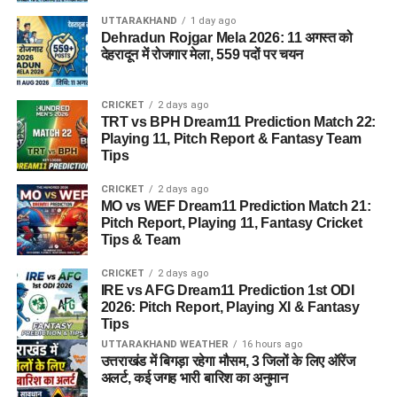
विषय में स्नातक (Graduation), बी.एड (B.Ed) या स्पेशल
UTTARAKHAND
1 day ago
एजुकेशन में डिप्लोमा होना अनिवार्य है। इसके साथ ही CTET
Dehradun Rojgar Mela 2026: 11 अगस्त को
परीक्षा पास होना भी आवश्यक योग्यता का हिस्सा हो सकता है।
देहरादून में रोजगार मेला, 559 पदों पर चयन
आईटी असिस्टेंट व तकनीकी पद:
कंप्यूटर साइंस/आईटी में बीई
(B.E), बी.टेक (B.Tech), एमसीए (MCA) या समकक्ष डिग्री/
CRICKET
2 days ago
TRT vs BPH Dream11 Prediction Match 22:
डिप्लोमा होना चाहिए।
Playing 11, Pitch Report & Fantasy Team
वैज्ञानिक पद (Junior Scientific Assistant):
संबंधित
Tips
विषय (जैसे फिजिक्स, केमिस्ट्री, फॉरेंसिक साइंस, बायोलॉजी
CRICKET
2 days ago
आदि) में पोस्ट ग्रेजुएशन (M.Sc) या ग्रेजुएशन के साथ प्रासंगिक
MO vs WEF Dream11 Prediction Match 21:
कार्य अनुभव की मांग की जा सकती है।
Pitch Report, Playing 11, Fantasy Cricket
Tips & Team
महत्वपूर्ण सूचना:
शैक्षणिक
CRICKET
2 days ago
IRE vs AFG Dream11 Prediction 1st ODI
योग्यता से जुड़ी पूरी और विस्तृत
2026: Pitch Report, Playing XI & Fantasy
Tips
जानकारी के लिए आवेदन करने
UTTARAKHAND WEATHER
16 hours ago
से पहले विभाग द्वारा जारी
उत्तराखंड में बिगड़ा रहेगा मौसम, 3 जिलों के लिए ऑरेंज
अलर्ट, कई जगह भारी बारिश का अनुमान
आधिकारिक विस्तृत अधिसूचना