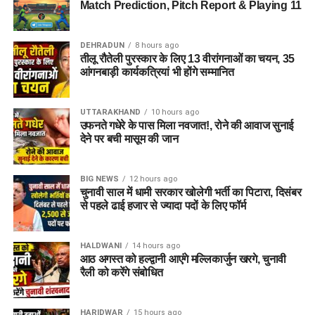
सरकारी स्कूलों में शिक्षक बनने का सपना देख रहे हैं। इसके अलावा
Match Prediction, Pitch Report & Playing 11
टेक्निकल और साइंटिफिक बैकग्राउंड वाले युवाओं के लिए भी पर्याप्त पद
उपलब्ध हैं।
DEHRADUN
8 hours ago
तीलू रौतेली पुरस्कार के लिए 13 वीरांगनाओं का चयन, 35
प्रमुख पदों की सूची नीचे दी गई है:
आंगनबाड़ी कार्यकत्रियां भी होंगे सम्मानित
क्र.सं.
पद का नाम (Post
कुल पदों की संख्या
UTTARAKHAND
10 hours ago
Name)
उफनते गधेरे के पास मिला नवजात!, रोने की आवाज सुनाई
देने पर बची मासूम की जान
1.
ट्रेंड ग्रेजुएट टीचर –
675
TGT (कंप्यूटर साइंस)
2.
स्पेशल एजुकेटर
450
BIG NEWS
12 hours ago
चुनावी साल में धामी सरकार खोलेगी भर्ती का पिटारा, दिसंबर
(प्राइमरी)
से पहले ढाई हजार से ज्यादा पदों के लिए फॉर्म
3.
ट्रेंड ग्रेजुएट टीचर –
163
TGT (स्पेशल
HALDWANI
14 hours ago
एजुकेशन)
आठ अगस्त को हल्द्वानी आएंगे मल्लिकार्जुन खरगे, चुनावी
4.
डोमेस्टिक साइंस टीचर
129
रैली को करेंगे संबोधित
5.
आईटी असिस्टेंट (ग्रेड-
125
A)
HARIDWAR
15 hours ago