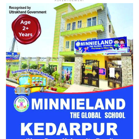
ADVERTISEMENT
दिल्ली
सरकार के विभिन्न विभागों में प्रशासनिक, तकनीकी, शैक्षणिक
(Teaching) और वैज्ञानिक (Scientific) श्रेणियों के खाली पड़े पदों को
भरने के लिए कुल
1979 पदों
पर वैकेंसी निकाली गई है। यह भर्ती ग्रुप-B
और ग्रुप-C श्रेणियों के अंतर्गत की जा रही है।
भर्ती बोर्ड का नाम
दिल्ली अधीनस्थ सेवा चयन बोर्ड
(DSSSB)
कुल पदों की संख्या
1979 पद
पद की श्रेणियां
ग्रुप-B और ग्रुप-C (शैक्षणिक,
तकनीकी, प्रशासनिक और वैज्ञानिक)
आवेदन का माध्यम
ऑनलाइन (Online)
नौकरी का स्थान
दिल्ली (NCR)
आधिकारिक वेबसाइट
dsssb.delhi.gov.in
महत्वपूर्ण तिथियां (Important Dates)