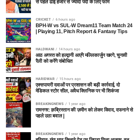
से पहले ढाई हजार से ज्यादा पदों के लिए फॉर्म
लिफ्ट ऑपरेटर
18 से 37 वर्ष
CRICKET
6 hours ago
BPH-W vs SUL-W Dream11 Team Match 24
आयु सीमा में छूट (Age Relaxation):
| Playing 11, Pitch Report & Fantasy Tips
सरकारी नियमानुसार आरक्षित श्रेणियों (OBC, SC, ST, PwD, और
भूतपूर्व सैनिक) के आवेदकों को अधिकतम आयु सीमा में विशेष छूट प्रदान की
HALDWANI
14 hours ago
आठ अगस्त को हल्द्वानी आएंगे मल्लिकार्जुन खरगे, चुनावी
जाएगी। दिल्ली के ओबीसी (नॉन-क्रीमी लेयर) उम्मीदवारों को ही केवल
रैली को करेंगे संबोधित
दिल्ली राज्य के आरक्षण का लाभ मिलेगा, जबकि अन्य राज्यों के आरक्षित वर्ग
के उम्मीदवार सामान्य (General) श्रेणी के तहत आवेदन कर सकेंगे।
HARIDWAR
15 hours ago
एक्सपायरी दवाओं पर प्रशासन की बड़ी कार्रवाई, दो
चयन प्रक्रिया (Selection
मेडिकल स्टोर सील, अवैध क्लिनिक पर भी शिकंजा
Process)
BREAKINGNEWS
1 year ago
रामनगर: क़ब्रिस्तान की ज़मीन को लेकर विवाद, दफनाने से
पहले उठा बवाल |
DSSSB पारदर्शी और योग्यता-आधारित चयन प्रणाली का पालन करता
है। अलग-अलग पदों के लिए चयन के चरण थोड़े भिन्न हो सकते हैं, लेकिन
सामान्य तौर पर प्रक्रिया निम्नलिखित चरणों में पूरी होगी:
BREAKINGNEWS
1 year ago
हरिद्वार: गंगा घाट किनारे पेड़ पर लिपटा मिला अजगर, वन