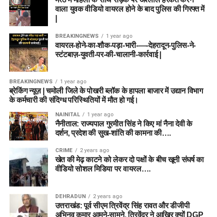
आवेदन शुल्क (Application Fee)
वाला युवक वीडियो वायरल होने के बाद पुलिस की गिरफ्त में
|
DSSSB आवेदकों से बेहद किफायती आवेदन शुल्क लेता है। भुगतान
BREAKINGNEWS
1 year ago
केवल ऑनलाइन माध्यम (नेट बैंकिंग, डेबिट/क्रेडिट कार्ड, यूपीआई) से ही
वायरल-होने-का-शौक-पड़ा-भारी-—-देहरादून-पुलिस-ने-
स्टंटबाज़-युवती-पर-की-चालानी-कार्रवाई |
स्वीकार किया जाएगा।
श्रेणी (Category)
आवेदन शुल्क
BREAKINGNEWS
1 year ago
ब्रेकिंग न्यूज़ | चमोली जिले के पोखरी ब्लॉक के हापला बाजार में उद्यान विभाग
सामान्य वर्ग (General), ओबीसी
₹100
के कर्मचारी की संदिग्ध परिस्थितियों में मौत हो गई।
(OBC), ईडब्ल्यूएस (EWS)
NAINITAL
1 year ago
अनुसूचित जाति (SC), अनुसूचित
₹0 (निःशुल्क)
नैनीताल: राज्यपाल गुरमीत सिंह ने किए मां नैना देवी के
दर्शन, प्रदेश की सुख-शांति की कामना की….
जनजाति (ST)
दिव्यांगजन (PwD) और सभी महिला
₹0 (निःशुल्क)
CRIME
2 years ago
खेत की मेढ़ काटने को लेकर दो पक्षों के बीच खूनी संघर्ष का
उम्मीदवार
वीडियो सोशल मिडिया पर वायरल….
DSSSB Recruitment 2026 के लिए
DEHRADUN
2 years ago
उत्तराखंड: पूर्व सीएम त्रिवेंद्र सिंह रावत और डीजीपी
ऑनलाइन आवेदन कैसे करें?
अभिनव कुमार आमने-सामने, त्रिवेंद्र ने आखिर क्यों DGP