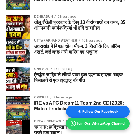
DEHRADUN
8 hours ago
तीलू रौतेली पुरस्कार के लिए 13 वीरांगनाओं का चयन, 35
आंगनबाड़ी कार्यकत्रियां भी होंगे सम्मानित
UTTARAKHAND WEATHER
16 hours ago
उत्तराखंड में बिगड़ा रहेगा मौसम, 3 जिलों के लिए ऑरेंज
अलर्ट, कई जगह भारी बारिश का अनुमान
CHAMOLI
15 hours ago
हेमकुंड साहिब से लौटते वक्त हुआ दर्दनाक हादसा, बाइक
फिसलने से एक श्रद्धालु की मौत
CRICKET
8 hours ago
IRE vs AFG Dream11 Team 2nd ODI 2026:
Match Prediction, Pitch Report & Playing 11
Follow Our Facebook
BREAKINGNEWS
1 year ago
Join Our WhatsApp Channel
रामनगर: क़ब्रिस्तान की ज़मीन को लेकर विवाद, दफनाने से
पहले उठा बवाल |