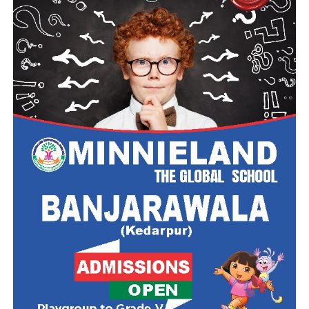
दस्तावेज अपलोड करें:
अपनी हालिया पासपोर्ट साइज फोटो,
हस्ताक्षर और आवश्यक प्रमाणपत्रों की स्कैन कॉपी निर्धारित
फॉर्मेट और साइज में अपलोड करें।
आवेदन शुल्क का भुगतान:
यदि आप सामान्य, ओबीसी या ईडब्ल्यूएस
श्रेणी से आते हैं, तो ₹100 का आवेदन शुल्क ऑनलाइन जमा करें।
(महिलाएं और SC/ST उम्मीदवार इस चरण को छोड़ सकते हैं)।
फॉर्म सबमिट और प्रिंट करें:
पूरी जानकारी को एक बार दोबारा
जांच (Preview) लें और ‘Submit’ बटन पर क्लिक करें। भविष्य
के संदर्भ के लिए भरे हुए आवेदन पत्र और फीस रसीद का
प्रिंटआउट निकालकर अपने पास सुरक्षित रख लें।
परीक्षा की तैयारी के लिए कुछ महत्वपूर्ण
टिप्स
सिलेबस को समझें:
परीक्षा की तैयारी शुरू करने से पहले बोर्ड द्वारा
जारी विस्तृत पाठ्यक्रम (Syllabus) और परीक्षा पैटर्न को अच्छी