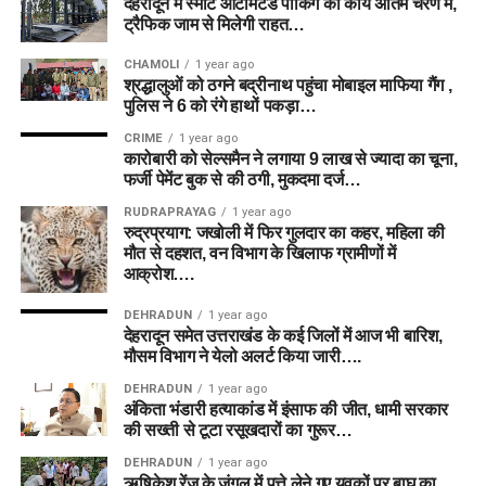
देहरादून में स्मार्ट ऑटोमेटेड पार्किंग का कार्य अंतिम चरण में,
ट्रैफिक जाम से मिलेगी राहत…
CHAMOLI
1 year ago
श्रद्धालुओं को ठगने बद्रीनाथ पहुंचा मोबाइल माफिया गैंग ,
पुलिस ने 6 को रंगे हाथों पकड़ा…
CRIME
1 year ago
कारोबारी को सेल्समैन ने लगाया 9 लाख से ज्यादा का चूना,
फर्जी पेमेंट बुक से की ठगी, मुकदमा दर्ज…
RUDRAPRAYAG
1 year ago
रुद्रप्रयाग: जखोली में फिर गुलदार का कहर, महिला की
मौत से दहशत, वन विभाग के खिलाफ ग्रामीणों में
आक्रोश….
DEHRADUN
1 year ago
देहरादून समेत उत्तराखंड के कई जिलों में आज भी बारिश,
मौसम विभाग ने येलो अलर्ट किया जारी….
DEHRADUN
1 year ago
अंकिता भंडारी हत्याकांड में इंसाफ की जीत, धामी सरकार
की सख्ती से टूटा रसूखदारों का गुरूर…
DEHRADUN
1 year ago
ऋषिकेश रेंज के जंगल में पत्ते लेने गए युवकों पर बाघ का