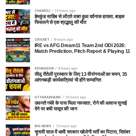
(Detailed Notification)
CHAMOLI
15 hours ago
को ध्यानपूर्वक जरूर पढ़ें।
हेमकुंड साहिब से लौटते वक्त हुआ दर्दनाक हादसा, बाइक
फिसलने से एक श्रद्धालु की मौत
आयु सीमा (Age Limit)
CRICKET
8 hours ago
IRE vs AFG Dream11 Team 2nd ODI 2026:
Match Prediction, Pitch Report & Playing 11
अलग-अलग पदों की जिम्मेदारियों और श्रेणियों को ध्यान में रखते हुए बोर्ड ने
न्यूनतम और अधिकतम आयु सीमा तय की है, जिसका विवरण इस प्रकार है:
DEHRADUN
8 hours ago
तीलू रौतेली पुरस्कार के लिए 13 वीरांगनाओं का चयन, 35
पद का नाम
निर्धारित आयु सीमा
आंगनबाड़ी कार्यकत्रियां भी होंगे सम्मानित
जूनियर साइंटिफिक असिस्टेंट
18 से 27 वर्ष
(अधिकतर पद)
UTTARAKHAND
10 hours ago
उफनते गधेरे के पास मिला नवजात!, रोने की आवाज सुनाई
टेक्निकल असिस्टेंट (हिंदी)
अधिकतम 30 वर्ष
देने पर बची मासूम की जान
असिस्टेंट आर्किविस्ट (ग्रेड-I)
अधिकतम 30 वर्ष
आईटी असिस्टेंट (ग्रेड-A)
अधिकतम 27 वर्ष
BIG NEWS
12 hours ago
चुनावी साल में धामी सरकार खोलेगी भर्ती का पिटारा, दिसंबर
फिटर (ग्रेड-II)
20 से 32 वर्ष