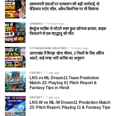
एक्सपायरी दवाओं पर प्रशासन की बड़ी कार्रवाई, दो
6.
जूनियर साइंटिफिक
81
मेडिकल स्टोर सील, अवैध क्लिनिक पर भी शिकंजा
असिस्टेंट (साइबर
फॉरेंसिक)
CHAMOLI
15 hours ago
7.
अन्य पद (लिफ्ट ऑपरेटर,
356
हेमकुंड साहिब से लौटते वक्त हुआ दर्दनाक हादसा, बाइक
फिटर ग्रेड-II, आदि)
फिसलने से एक श्रद्धालु की मौत
कुल
सभी पद मिलाकर
1,979
UTTARAKHAND WEATHER
16 hours ago
उत्तराखंड में बिगड़ा रहेगा मौसम, 3 जिलों के लिए ऑरेंज
नोट: जूनियर साइंटिफिक असिस्टेंट के तहत बायोलॉजी, बैलिस्टिक्स,
अलर्ट, कई जगह भारी बारिश का अनुमान
केमिस्ट्री, डॉक्यूमेंट्स, फिंगरप्रिंट, फोटो, क्राइम सीन और फिजिक्स जैसे
विभिन्न विषयों के विशेषज्ञ पदों को शामिल किया गया है।
CRICKET
1 day ago
LNS vs ML Dream11 Team Prediction
पात्रता मानदंड (Eligibility Criteria)
Match 23: Playing XI, Pitch Report &
Fantasy Tips in Hindi
DSSSB Recruitment 2026 के लिए शैक्षणिक योग्यता और अनुभव की
CRICKET
1 day ago
आवश्यकता अलग-अलग पदों के अनुसार निर्धारित की गई है:
LNS-W vs ML-W Dream11 Prediction Match
23: Pitch Report, Playing 11 & Fantasy Tips
टीचिंग पद (TGT/स्पेशल एजुकेटर):
उम्मीदवारों के पास संबंधित