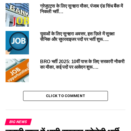
वांछनीय योग्यता
ग्रेजुएट्स के लिए सुनहरा मौका, पंजाब एंड सिंध बैंक में
निकली भर्ती…
आयु सीमा (Age Limit)
आयु में छूट (अधिकतम 5 वर्ष)
युवाओं के लिए सुनहरा अवसर, इस ज़िले में सुरक्षा
सैनिक और सुपरवाइजर पदों पर भर्ती शुरू….
वेतन और सुविधाएं (Salary & Benefits)
वेतन संरचना
BRO भर्ती 2025: 10वीं पास के लिए सरकारी नौकरी
अन्य लाभ
का मौका, कई पदों पर आवेदन शुरू….
आवेदन शुल्क (Application Fee)
चयन प्रक्रिया (Selection Process)
CLICK TO COMMENT
1. ऑनलाइन एप्टीट्यूड टेस्ट (IBPS द्वारा)
2. पर्सनल इंटरव्यू
3. फाइनल मेरिट
BIG NEWS