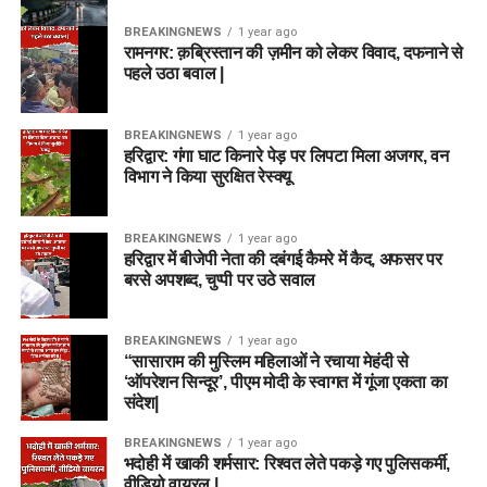
Federal Bank
उन युवाओं के लिए एक बेहतरीन अवसर लेकर आया है
BREAKINGNEWS
1 year ago
जो कम उम्र में बैंकिंग सेक्टर में करियर बनाना चाहते हैं। अगर आप पात्र हैं,
रामनगर: क़ब्रिस्तान की ज़मीन को लेकर विवाद, दफनाने से
तो बिना देर किए आवेदन करें। सही तैयारी और समय पर आवेदन आपको
पहले उठा बवाल |
एक स्थायी और सम्मानजनक नौकरी दिला सकता है।
BREAKINGNEWS
1 year ago
और पढे —
हरिद्वार: गंगा घाट किनारे पेड़ पर लिपटा मिला अजगर, वन
विभाग ने किया सुरक्षित रेस्क्यू
NBEMS Exam Calendar 2026: कब होंगी मेडिकल
परीक्षाएं? NEET PG-MDS पर क्या कहा बोर्ड ने
BREAKINGNEWS
1 year ago
IIT Roorkee में निकली बड़ी भर्ती, बिना देर किए करें आवेदन –
हरिद्वार में बीजेपी नेता की दबंगई कैमरे में कैद, अफसर पर
आखिरी तारीख 20 जनवरी..
बरसे अपशब्द, चुप्पी पर उठे सवाल
BREAKINGNEWS
1 year ago
RELATED TOPICS:
10TH PASS JOBS
“सासाराम की मुस्लिम महिलाओं ने रचाया मेहंदी से
BANK JOB APPLY ONLINE
BANK JOBS
FEDERAL BANK JOB
‘ऑपरेशन सिन्दूर’, पीएम मोदी के स्वागत में गूंजा एकता का
JOBS
संदेश|
UP NEXT
यूपी पुलिस भर्ती 2026: 12वीं पास से ग्रेजुएट तक मौका, उम्र सीमा
BREAKINGNEWS
1 year ago
भदोही में खाकी शर्मसार: रिश्वत लेते पकड़े गए पुलिसकर्मी,
और योग्यता यहां देखें
वीडियो वायरल |