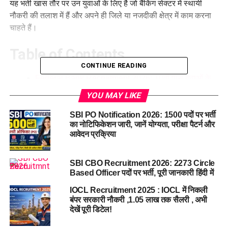
यह भर्ती खास तौर पर उन युवाओं के लिए है जो बैंकिंग सेक्टर में स्थायी
नौकरी की तलाश में हैं और अपने ही जिले या नजदीकी क्षेत्र में काम करना
चाहते हैं।
Table of Contents
CONTINUE READING
Federal Bank Recruitment 2026: 10वीं पास युवाओं के
लिए सुनहरा मौका
YOU MAY LIKE
🏦 संस्था का नाम
SBI PO Notification 2026: 1500 पदों पर भर्ती
का नोटिफिकेशन जारी, जानें योग्यता, परीक्षा पैटर्न और
पद का नाम और रिक्तियां
आवेदन प्रक्रिया
राज्यवार कवरेज
महत्वपूर्ण तिथियां (Important Dates)
SBI CBO Recruitment 2026: 2273 Circle
Based Officer पदों पर भर्ती, पूरी जानकारी हिंदी में
शैक्षणिक योग्यता (Eligibility Criteria)
IOCL Recruitment 2025 : IOCL में निकली
शैक्षणिक योग्यता
बंपर सरकारी नौकरी ,1.05 लाख तक सैलरी , अभी
देखें पूरी डिटेल!
अन्य आवश्यक शर्तें