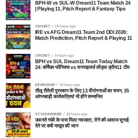
BPH-W vs SUL-W Dream11 Team Match 24
PAN कार्ड
कुल पद:
3211
| Playing 11, Pitch Report & Fantasy Tips
SC/ST प्रमाण पत्र (यदि लागू)
पद:
आंगनबाड़ी कार्यकर्ता एवं सहायिका
अनुभव प्रमाण पत्र (यदि हो)
CRICKET
18 hours ago
आवेदन प्रक्रिया:
ऑनलाइन
IRE vs AFG Dream11 Team 2nd ODI 2026:
Match Prediction, Pitch Report & Playing 11
शैक्षिक योग्यता:
इंटरमीडिएट (12वीं) या समकक्ष
क्यों करें Federal Bank
आवेदन की अंतिम तिथि:
29 जुलाई
Recruitment 2026 में आवेदन?
CRICKET
6 hours ago
Important Link
BPH vs SUL Dream11 Team Today Match
24: बर्मिंघम फीनिक्स vs सनराइजर्स लीड्स ड्रीम11 टीम
10वीं पास के लिए बैंकिंग जॉब
Official Notification Link
स्थायी नौकरी और सुरक्षित भविष्य
DEHRADUN
18 hours ago
Anganwadi Vacancy 2026
तीलू रौतेली पुरस्कार के लिए 13 वीरांगनाओं का चयन, 35
लोकल पोस्टिंग का फायदा
आंगनबाड़ी कार्यकत्रियां भी होंगे सम्मानित
Apply Online Link
शानदार सैलरी और पेंशन
निजी बैंक में ग्रोथ के अवसर
UTTARAKHAND
20 hours ago
उफनते गधेरे के पास मिला नवजात!, रोने की आवाज सुनाई
देने पर बची मासूम की जान
FAQs – Federal Bank