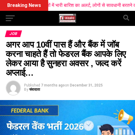
सात जिलों में भारी बारिश का अलर्ट, लोगों से सावधानी बरतने की अपील
Breaking News
नार
JOB
अगर आप 10वीं पास हैं और बैंक में जॉब
करना चाहते हैं तो फेडरल बैंक आपके लिए
लेकर आया है सुनहरा अवसर , जल्द करें
अप्लाई…
Published
7 months ago
on
December 31, 2025
By
संवादाता