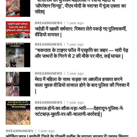
“सासाराम की मुस्लिम महिलाओं ने रचाया मेहंदी से
‘ऑपरेशन सिन्दूर’, पीएम मोदी के स्वागत में गूंजा एकता का
संदेश|
BREAKINGNEWS
1 year ago
भदोही में खाकी शर्मसार: रिश्वत लेते पकड़े गए पुलिसकर्मी,
वीडियो वायरल |
BREAKINGNEWS
1 year ago
“चकराता के टाइगर फॉल में प्रकृति का कहर — भारी पेड़
और पत्थरों के गिरने से 2 की मौके पर मौत, कई घायल |
BREAKINGNEWS
1 year ago
मेरठ में महिला के साथ सड़क पर अश्लील हरकत करने
वाला युवक वीडियो वायरल होने के बाद पुलिस की गिरफ्त में
|
BREAKINGNEWS
1 year ago
वायरल-होने-का-शौक-पड़ा-भारी-—-देहरादून-पुलिस-ने-
स्टंटबाज़-युवती-पर-की-चालानी-कार्रवाई |
BREAKINGNEWS
1 year ago
ब्रेकिंग न्यूज़ | चमोली जिले के पोखरी ब्लॉक के हापला बाजार में उद्यान विभाग