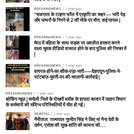
DON'T MISS
BREAKINGNEWS
1 year ago
NBEMS Exam Calendar 2026: कब होंगी मेडिकल परीक्षाएं?
“चकराता के टाइगर फॉल में प्रकृति का कहर — भारी पेड़
NEET PG-MDS पर क्या कहा बोर्ड ने
और पत्थरों के गिरने से 2 की मौके पर मौत, कई घायल |
BREAKINGNEWS
1 year ago
मेरठ में महिला के साथ सड़क पर अश्लील हरकत करने
वाला युवक वीडियो वायरल होने के बाद पुलिस की गिरफ्त में
|
BREAKINGNEWS
1 year ago
वायरल-होने-का-शौक-पड़ा-भारी-—-देहरादून-पुलिस-ने-
स्टंटबाज़-युवती-पर-की-चालानी-कार्रवाई |
BREAKINGNEWS
1 year ago
ब्रेकिंग न्यूज़ | चमोली जिले के पोखरी ब्लॉक के हापला बाजार में उद्यान विभाग
के कर्मचारी की संदिग्ध परिस्थितियों में मौत हो गई।
NAINITAL
1 year ago
नैनीताल: राज्यपाल गुरमीत सिंह ने किए मां नैना देवी के
दर्शन, प्रदेश की सुख-शांति की कामना की….