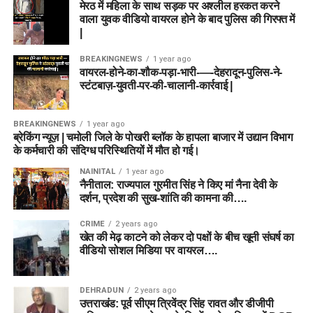
मेरठ में महिला के साथ सड़क पर अश्लील हरकत करने
वाला युवक वीडियो वायरल होने के बाद पुलिस की गिरफ्त में
|
BREAKINGNEWS
1 year ago
वायरल-होने-का-शौक-पड़ा-भारी-—-देहरादून-पुलिस-ने-
स्टंटबाज़-युवती-पर-की-चालानी-कार्रवाई |
BREAKINGNEWS
1 year ago
ब्रेकिंग न्यूज़ | चमोली जिले के पोखरी ब्लॉक के हापला बाजार में उद्यान विभाग
के कर्मचारी की संदिग्ध परिस्थितियों में मौत हो गई।
NAINITAL
1 year ago
नैनीताल: राज्यपाल गुरमीत सिंह ने किए मां नैना देवी के
दर्शन, प्रदेश की सुख-शांति की कामना की….
CRIME
2 years ago
खेत की मेढ़ काटने को लेकर दो पक्षों के बीच खूनी संघर्ष का
वीडियो सोशल मिडिया पर वायरल….
DEHRADUN
2 years ago
उत्तराखंड: पूर्व सीएम त्रिवेंद्र सिंह रावत और डीजीपी