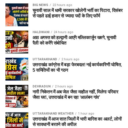
Recruitment 2026
BIG NEWS
22 hours ago
चुनावी साल में धामी सरकार खोलेगी भर्ती का पिटारा, दिसंबर
से पहले ढाई हजार से ज्यादा पदों के लिए फॉर्म
Q1. क्या 12वीं पास उम्मीदवार आवेदन कर सकते हैं?
हाँ, अगर Graduation पास नहीं है।
HALDWANI
24 hours ago
Q2. क्या यह सरकारी नौकरी है?
आठ अगस्त को हल्द्वानी आएंगे मल्लिकार्जुन खरगे, चुनावी
रैली को करेंगे संबोधित
यह एक प्राइवेट बैंक जॉब है, लेकिन सुविधाएं सरकारी नौकरी जैसी हैं।
Q3. क्या नेगेटिव मार्किंग है?
UTTARAKHAND
2 hours ago
नहीं, कोई नेगेटिव मार्किंग नहीं है।
उत्तराखंड कांग्रेस में बड़ा फेरबदल! नई कार्यकारिणी घोषित,
5 समितियों का भी गठन
Q4. आवेदन की अंतिम तिथि क्या है?
08 जनवरी 2026।
DEHRADUN
2 hours ago
नारी निकेतन में अब जेल जैसा माहौल नहीं, मिलेगा परिवार
Q5. क्या लोकल डोमिसाइल जरूरी है?
जैसा घर!, उत्तराखंड में बन रहा ‘आलंबन गांव’
हाँ, अधिसूचित शाखा के जिले या 20 किमी दायरे में होना अनिवार्य है।
UTTARAKHAND WEATHER
1 hour ago
निष्कर्ष
उत्तराखंड में आज सात जिलों में भारी बारिश का अलर्ट, लोगों
से सावधानी बरतने की अपील