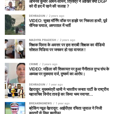
अभिनव कुमार आमने-सामने, त्रिवेंद्र ने आखिर क्यों DGP
को दी हद में रहने की सलाह ?
DEHRADUN
2 years ago
VIDEO: सुबह मॉर्निंग वॉक पर हाइवे पर निकला हाथी, पूर्व
सैनिक घयाल, अस्पताल में भर्ती
MADHYA PRADESH
2 years ago
शिक्षक दिवस के अवसर पर इस शराबी शिक्षक का वीडियो
सोशल मिडिया पर जमकर हो रहा वायरल !
CRIME
2 years ago
VIDEO: महिला की शिकायत पर हुआ नैनीताल दुग्ध संघ के
अध्यक्ष पर मुकदमा दर्ज, दुष्कर्म का आरोप।
DEHRADUN
1 year ago
देहरादून: मुख्यमंत्री धामी ने भारतीय जनता पार्टी के राष्ट्रीय
महासचिव विनोद तावड़े का किया भव्य स्वागत…
BREAKINGNEWS
1 year ago
ब्रेकिंग न्यूज़ देहरादून: आईपीएस रचिता जुयाल ने निजी
कारणों से दिया इस्तीफा…