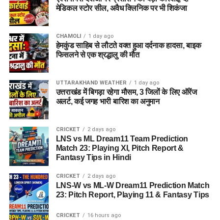
कन्फर्मेशन ईमेल और ई-रसीद सुरक्षित रखें
मेडिकल स्टोर सील, अवैध क्लिनिक पर भी शिकंजा
उम्मीदवार का संबंधित क्षेत्र का निवासी होना पात्रता की महत्वपूर्ण शर्तों में
शामिल है।
ध्यान दें: आवेदन जल्दी करें, बैंक
CHAMOLI
1 day ago
आवेदन विंडो समय से पहले भी
हेमकुंड साहिब से लौटते वक्त हुआ दर्दनाक हादसा, बाइक
1. केवल उत्तराखंड की पात्र महिला अभ्यर्थी ही आवेदन कर
फिसलने से एक श्रद्धालु की मौत
सकेंगी।
बंद कर सकता है।
2. ग्रामीण क्षेत्रों में उम्मीदवार उसी राजस्व गांव की निवासी होनी
UTTARAKHAND WEATHER
1 day ago
चाहिए, जबकि शहरी क्षेत्रों में संबंधित वार्ड की निवासी होना
उत्तराखंड में बिगड़ा रहेगा मौसम, 3 जिलों के लिए ऑरेंज
आवश्यक दस्तावेज (Documents
आवश्यक है।
अलर्ट, कई जगह भारी बारिश का अनुमान
3. आवेदन के दौरान स्थानीय निवास प्रमाण पत्र या अन्य
Required)
आवश्यक दस्तावेज प्रस्तुत करने पड़ सकते हैं।
CRICKET
2 days ago
LNS vs ML Dream11 Team Prediction
4. जिलेवार भर्ती नियमों के अनुसार अतिरिक्त पात्रता शर्तें भी लागू
10वीं की मार्कशीट
Match 23: Playing XI, Pitch Report &
हो सकती हैं, इसलिए आवेदन से पहले संबंधित जिले की अधिसूचना
Fantasy Tips in Hindi
12वीं/डिप्लोमा प्रमाण पत्र (यदि हो)
अवश्य पढ़ें।
CRICKET
2 days ago
Microsoft Office ट्रेनिंग सर्टिफिकेट
LNS-W vs ML-W Dream11 Prediction Match
महत्वपूर्ण अपडेट
23: Pitch Report, Playing 11 & Fantasy Tips
डोमिसाइल प्रमाण पत्र
आधार/वोटर ID/ड्राइविंग लाइसेंस
भर्ती विभाग:
महिला सशक्तीकरण एवं बाल विकास विभाग
CRICKET
16 hours ago