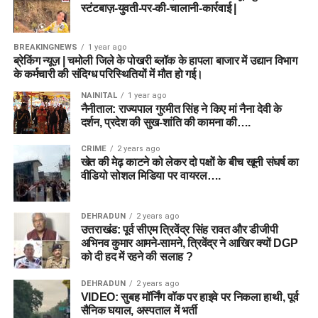
स्टंटबाज़-युवती-पर-की-चालानी-कार्रवाई |
BREAKINGNEWS
1 year ago
ब्रेकिंग न्यूज़ | चमोली जिले के पोखरी ब्लॉक के हापला बाजार में उद्यान विभाग
के कर्मचारी की संदिग्ध परिस्थितियों में मौत हो गई।
NAINITAL
1 year ago
नैनीताल: राज्यपाल गुरमीत सिंह ने किए मां नैना देवी के
दर्शन, प्रदेश की सुख-शांति की कामना की….
CRIME
2 years ago
खेत की मेढ़ काटने को लेकर दो पक्षों के बीच खूनी संघर्ष का
वीडियो सोशल मिडिया पर वायरल….
DEHRADUN
2 years ago
उत्तराखंड: पूर्व सीएम त्रिवेंद्र सिंह रावत और डीजीपी
अभिनव कुमार आमने-सामने, त्रिवेंद्र ने आखिर क्यों DGP
को दी हद में रहने की सलाह ?
DEHRADUN
2 years ago
VIDEO: सुबह मॉर्निंग वॉक पर हाइवे पर निकला हाथी, पूर्व
सैनिक घयाल, अस्पताल में भर्ती