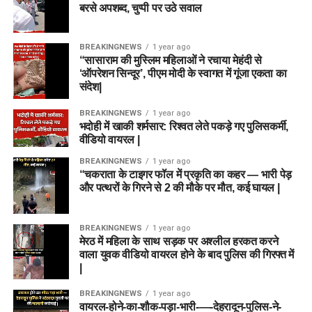
बरसे अपशब्द, चुप्पी पर उठे सवाल
BREAKINGNEWS
1 year ago
“सासाराम की मुस्लिम महिलाओं ने रचाया मेहंदी से
‘ऑपरेशन सिन्दूर’, पीएम मोदी के स्वागत में गूंजा एकता का
संदेश|
BREAKINGNEWS
1 year ago
भदोही में खाकी शर्मसार: रिश्वत लेते पकड़े गए पुलिसकर्मी,
वीडियो वायरल |
BREAKINGNEWS
1 year ago
“चकराता के टाइगर फॉल में प्रकृति का कहर — भारी पेड़
और पत्थरों के गिरने से 2 की मौके पर मौत, कई घायल |
BREAKINGNEWS
1 year ago
मेरठ में महिला के साथ सड़क पर अश्लील हरकत करने
वाला युवक वीडियो वायरल होने के बाद पुलिस की गिरफ्त में
|
BREAKINGNEWS
1 year ago
वायरल-होने-का-शौक-पड़ा-भारी-—-देहरादून-पुलिस-ने-