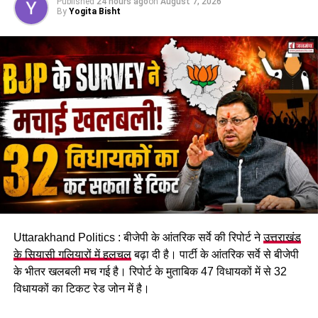
Published
24 hours ago
on
August 7, 2026
By
Yogita Bisht
पढ़े धामी कैबिनेट के प्रमुख फैसले
GST संशोधित अध्यादेश को मंजूरी।
Uttarakhand Politics : बीजेपी के आंतरिक सर्वे की रिपोर्ट ने
उत्तराखंड
नैनीताल हाईकोर्ट के लिए हल्द्वानी गौलापार में 30 हेक्टेयर जमीन
के सियासी गलियारों में हलचल
बढ़ा दी है। पार्टी के आंतरिक सर्वे से बीजेपी
देने का फैसला।
के भीतर खलबली मच गई है। रिपोर्ट के मुताबिक 47 विधायकों में से 32
विधायकों का टिकट रेड जोन में है।
राज्य क्रीड़ा विश्वविद्यालय हल्द्वानी के लिए 122 पदों के सृजन को
मंजूरी।