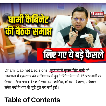
गंगोत्री धाम की ओर बढ़ रहा था। जैसे ही वाहन
पापड़गाड़
के समीप पहुँचा,
चालक का उस पर से नियंत्रण छूट गया।
वाहन मुख्य सड़क से फिसलकर नीचे गहरी खाई और उफनती गंगा नदी की
ओर खिसकने लगा। हालांकि, किस्मत से पिकअप सीधे ढलान के मुहाने पर
ही अटक गया। यदि वाहन कुछ इंच और नीचे खिसक जाता, तो बड़ा हादसा
हो सकता था।
BRO और स्थानीय पुलिस का त्वरित
रेस्क्यू
Dhami Cabinet Decisions :
मुख्यमंत्री पुष्कर सिंह धामी
की
घटना घटते ही आसपास मौजूद राहगीरों और स्थानीय ग्रामीणों ने तुरंत राहत
अध्यक्षता में शुक्रवार को सचिवालय में हुई कैबिनेट बैठक में 15 प्रस्तावों पर
कार्य शुरू किया और पुलिस व प्रशासन को सूचित किया। सूचना मिलते ही
फैसला लिया गया। बैठक में स्वास्थ्य, कार्मिक, कौशल विकास, परिवहन
स्थानीय पुलिस और सीमा सड़क संगठन (BRO) की टीम बिना देरी किए
समेत कई विभागों से जुड़े मुद्दों पर चर्चा हुई।
मौके पर पहुंची।
Table of Contents
BRO के भारी उपकरणों और जेसीबी मशीनों की मदद से खाई की ओर लटके
वाहन को बांधकर सावधानीपूर्वक सुरक्षित बाहर निकाला गया। वाहन में