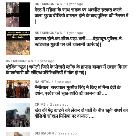
BREAKINGNEWS
1 year ago
मेरठ में महिला के साथ सड़क पर अश्लील हरकत करने
वाला युवक वीडियो वायरल होने के बाद पुलिस की गिरफ्त में
|
BREAKINGNEWS
1 year ago
वायरल-होने-का-शौक-पड़ा-भारी-—-देहरादून-पुलिस-ने-
स्टंटबाज़-युवती-पर-की-चालानी-कार्रवाई |
BREAKINGNEWS
1 year ago
ब्रेकिंग न्यूज़ | चमोली जिले के पोखरी ब्लॉक के हापला बाजार में उद्यान विभाग
के कर्मचारी की संदिग्ध परिस्थितियों में मौत हो गई।
NAINITAL
1 year ago
नैनीताल: राज्यपाल गुरमीत सिंह ने किए मां नैना देवी के
दर्शन, प्रदेश की सुख-शांति की कामना की….
CRIME
2 years ago
खेत की मेढ़ काटने को लेकर दो पक्षों के बीच खूनी संघर्ष का
वीडियो सोशल मिडिया पर वायरल….
DEHRADUN
2 years ago