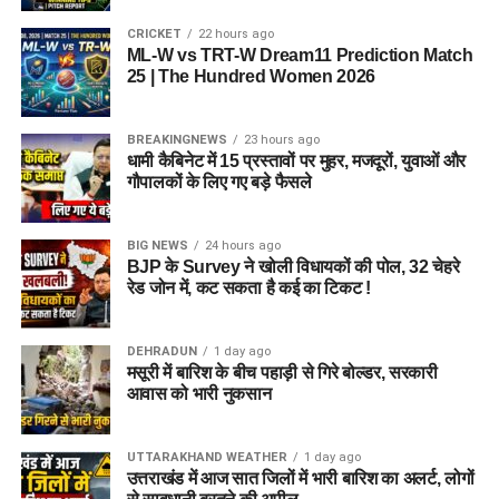
कारण भाजपा को सत्ता गंवानी पड़ी थी।
CRICKET
22 hours ago
ML-W vs TRT-W Dream11 Prediction Match
यानी साफ है कि भाजपा के सामने चुनौती सिर्फ विपक्ष से नहीं, बल्कि अपने
25 | The Hundred Women 2026
ही विधायकों के खिलाफ बन रही नाराजगी से भी है। इसके साथ ही टिकटों
की लड़ाई में भी भाजपा के कई सियासी सिरमौर आपस में ही सींग मार रहे हैं।
BREAKINGNEWS
23 hours ago
इसकी बड़ी वजह ये भी है कि दूसरे दलों से भाजपा में आए नेता भी दावेदारी
धामी कैबिनेट में 15 प्रस्तावों पर मुहर, मजदूरों, युवाओं और
कर रहे हैं।
गौपालकों के लिए गए बड़े फैसले
BIG NEWS
24 hours ago
BJP के Survey ने खोली विधायकों की पोल, 32 चेहरे
रेड जोन में, कट सकता है कई का टिकट !
DEHRADUN
1 day ago
मसूरी में बारिश के बीच पहाड़ी से गिरे बोल्डर, सरकारी
आवास को भारी नुकसान
UTTARAKHAND WEATHER
1 day ago
उत्तराखंड में आज सात जिलों में भारी बारिश का अलर्ट, लोगों