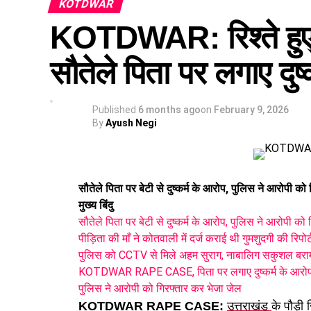
KOTDWAR
से होकर गुजरता है. इसी वजह से, पर्यावरणीय स्वीकृति
KOTDWAR: रिश्ते हुए श
था, जिससे स्थानीय लोगों को वर्षों तक कठिनाइयों का 
कोटद्वार से हरिद्वार की दूरी होगी कम
सौतेले पिता पर लगाए दुष
वहीं,ये सड़क
कोटद्वार
क्षेत्र को सीधे लालढांग से जोड़
जाती है. फिलहाल, लोगों को लंबे और घुमावदार रास्तों
Published
6 months ago
on
February 9, 2026
खपत होती है. बरसात के मौसम में हालात और अधिक चुनौत
By
Ayush Negi
काफी समय से चल रही थी सड़क निर्माण की मांग
लंबे समय से, स्थानीय जनप्रतिनिधि और ग्रामीण इस
थे. उनका कहना है कि सड़क के अभाव में स्वास्थ्य से
सौतेले पिता पर बेटी से दुष्कर्म के आरोप, पुलिस ने आरोपी को
स्थिति में मरीजों को अस्पताल पहुंचाने में गंभीर दिक्कतें 
मुख्य बिंदु
सौतेले पिता पर बेटी से दुष्कर्म के आरोप, पुलिस ने आरोपी को
18 गांवों को मिलेगा सीधा लाभ
पीड़िता की माँ ने कोतवाली में दर्ज कराई थी गुमशुदगी की रिपोर्
इस फैसले से, करीब 18 गांवों और 40 हजार से अधिक आ
पुलिस को CCTV से मिले अहम सुराग, नाबालिग सकुशल बरा
कृषि, दुग्ध उत्पादन और पर्यटन को बढ़ावा मिलेगा. इस
KOTDWAR RAPE CASE, पिता पर लगाए दुष्कर्म के आरो
इसे ऐतिहासिक निर्णय बताते हुए कहा कि यह सड़क क्षे
पुलिस ने आरोपी को गिरफ्तार कर भेजा जेल
KOTDWAR RAPE CASE:
उत्तराखंड
के पौड़ी 
सकारात्मक परिणाम सामने आया है.