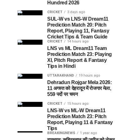
Hundred 2026
CRICKET
3 days ago
SUL-W vs LNS-W Dream11
Prediction Match 20: Pitch
Report, Playing 11, Fantasy
Cricket Tips & Team Guide
CRICKET
14 hours ago
LNS vs ML Dream11 Team
Prediction Match 23: Playing
XI, Pitch Report & Fantasy
Tips in Hindi
UTTARAKHAND
19 hours ago
Dehradun Rojgar Mela 2026:
11 अगस्त को देहरादून में रोजगार मेला,
559 पदों पर चयन
CRICKET
15 hours ago
LNS-W vs ML-W Dream11
Prediction Match 23: Pitch
Report, Playing 11 & Fantasy
Tips
BREAKINGNEWS
1 year ago
रामनगर: क़ब्रिस्तान की ज़मीन को लेकर