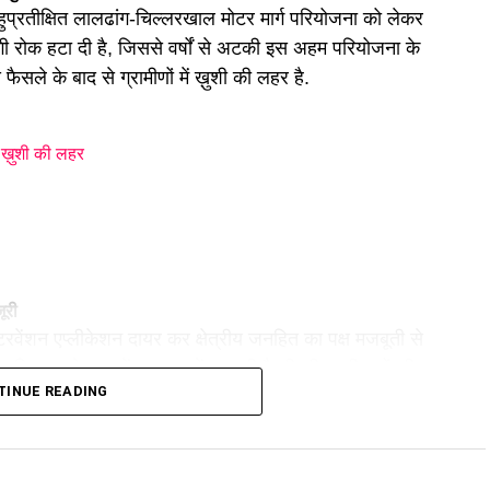
ुप्रतीक्षित लालढांग-चिल्लरखाल मोटर मार्ग परियोजना को लेकर
 लगी रोक हटा दी है, जिससे वर्षों से अटकी इस अहम परियोजना के
 फैसले के बाद से ग्रामीणों में ख़ुशी की लहर है.
ें ख़ुशी की लहर
ूरी
टरवेंशन एप्लीकेशन दायर कर क्षेत्रीय जनहित का पक्ष मजबूती से
अधिवक्ता के रूप में अदालत में प्रभावी पैरवी की. सभी पक्षों की
TINUE READING
ाप्त कर दी.
रियोजना का करीब 4.7 किलोमीटर हिस्सा सेंट्रल फॉरेस्ट एरिया