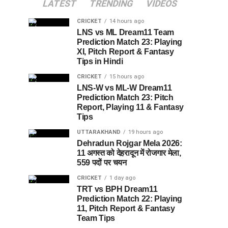
LATEST
TRENDING
VIDEOS
CRICKET
14 hours ago
LNS vs ML Dream11 Team
Prediction Match 23: Playing
XI, Pitch Report & Fantasy
Tips in Hindi
CRICKET
15 hours ago
LNS-W vs ML-W Dream11
Prediction Match 23: Pitch
Report, Playing 11 & Fantasy
Tips
UTTARAKHAND
19 hours ago
Dehradun Rojgar Mela 2026:
11 अगस्त को देहरादून में रोजगार मेला,
559 पदों पर चयन
CRICKET
1 day ago
TRT vs BPH Dream11
Prediction Match 22: Playing
11, Pitch Report & Fantasy
Team Tips