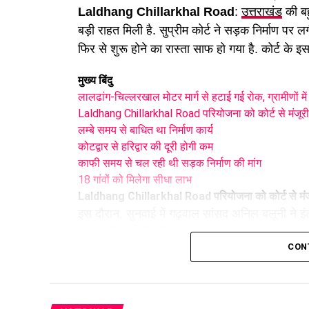
Laldhang Chillarkhal Road
:
उत्तराखंड
की बह
बड़ी राहत मिली है. सुप्रीम कोर्ट ने सड़क निर्माण पर
फिर से शुरू होने का रास्ता साफ हो गया है. कोर्ट के इस
मुख्य बिंदु
लालढांग-चिल्लरखाल मोटर मार्ग से हटाई गई रोक, ग्रामीणों म
Laldhang Chillarkhal Road परियोजना को कोर्ट से मंजूरी
लम्बे समय से बाधित था निर्माण कार्य
कोटद्वार से हरिद्वार की दूरी होगी कम
काफी समय से चल रही थी सड़क निर्माण की मांग
18 गांवों को मिलेगा सीधा लाभ
Laldhang Chillarkhal Road
परियोजना को कोर्ट से मंज
इस दौरान, सुनवाई में गढ़वाल सांसद अनिल बलूनी ने इं
रखा. वहीं, नई दिल्ली से सांसद बांसुरी स्वराज ने उनके 
CON
दलीलें सुनने के बाद
अदालत
ने निर्माण पर लगी रोक सम
लम्बे समय से बाधित था निर्माण कार्य
दरअसल, लगभग 11.5 किलोमीटर लंबी इस मोटर मार्ग प