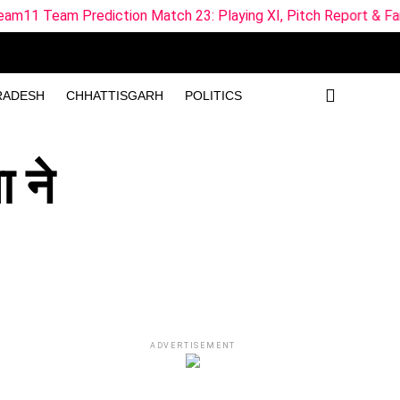
diction Match 23: Playing XI, Pitch Report & Fantasy Tips in 
RADESH
CHHATTISGARH
POLITICS
ा ने
ADVERTISEMENT