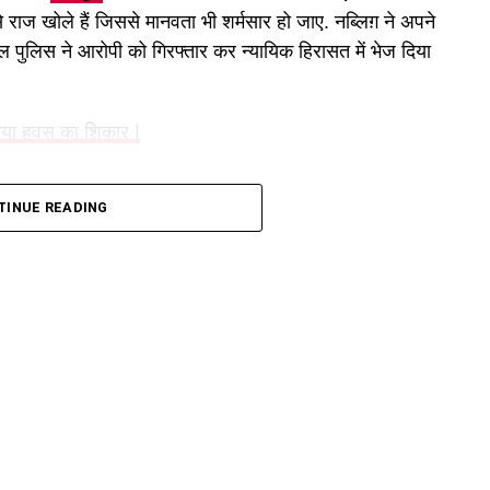
 राज खोले हैं जिससे मानवता भी शर्मसार हो जाए. नब्लिग़ ने अपने
हाल पुलिस ने आरोपी को गिरफ्तार कर न्यायिक हिरासत में भेज दिया
ा दिया हवस का शिकार |
ट
 को एक महिला ने उसकी बेटी की गुमशुदगी की शिकायत दर्ज कराई
TINUE READING
 6 फरवरी की सुबह 7 बजे से घर से लापता हो गई है. मामले को
्काल पुलिस टीम गठित कर खोजबीन के निर्देश दिए.
ामद
 खंगाले जिस से अहम् सुराग हाथ लगे. पीडिता अपनी नानी के घर
 नानी ने बताया कि बच्ची बहुत दरी हुई थी. उसने अपने माता-पिता
 क्षेत्र में किसी परिचित के घर छोड़ दिया था.
नी ही बेटी का करवाया यौन शोषण