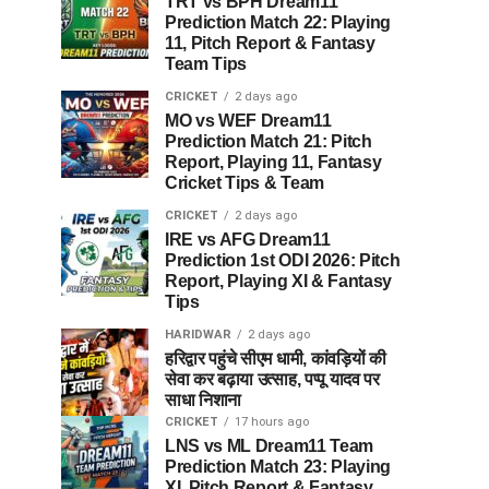
TRT vs BPH Dream11
Prediction Match 22: Playing
11, Pitch Report & Fantasy
Team Tips
CRICKET
2 days ago
MO vs WEF Dream11
Prediction Match 21: Pitch
Report, Playing 11, Fantasy
Cricket Tips & Team
CRICKET
2 days ago
IRE vs AFG Dream11
Prediction 1st ODI 2026: Pitch
Report, Playing XI & Fantasy
Tips
HARIDWAR
2 days ago
हरिद्वार पहुंचे सीएम धामी, कांवड़ियों की
सेवा कर बढ़ाया उत्साह, पप्पू यादव पर
साधा निशाना
CRICKET
17 hours ago
LNS vs ML Dream11 Team
Prediction Match 23: Playing
XI, Pitch Report & Fantasy