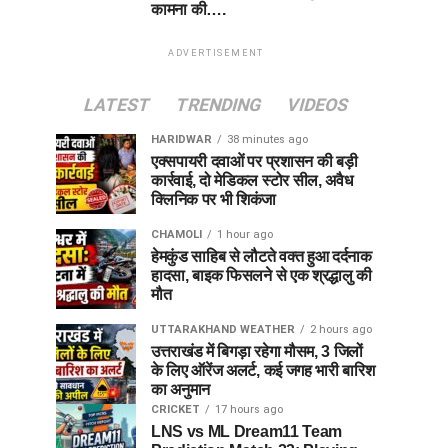
कामना की….
ADVERTISEMENT
LATEST
TRENDING
VIDEOS
HARIDWAR
38 minutes ago
एक्सपायरी दवाओं पर प्रशासन की बड़ी
कार्रवाई, दो मेडिकल स्टोर सील, अवैध
क्लिनिक पर भी शिकंजा
CHAMOLI
1 hour ago
हेमकुंड साहिब से लौटते वक्त हुआ दर्दनाक
हादसा, बाइक फिसलने से एक श्रद्धालु की
मौत
UTTARAKHAND WEATHER
2 hours ago
उत्तराखंड में बिगड़ा रहेगा मौसम, 3 जिलों
के लिए ऑरेंज अलर्ट, कई जगह भारी बारिश
का अनुमान
CRICKET
17 hours ago
LNS vs ML Dream11 Team