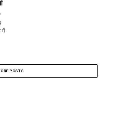
ी
…
ं
में
ORE POSTS