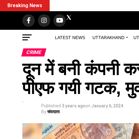
Breaking News
LATEST NEWS
UTTARAKHAND
UT
CRIME
दून में बनी कंपनी 
पीएफ गयी गटक, मु
Published
3 years ago
on
January 6, 2024
By
संवादाता