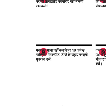
पर की ताबड़तोड़ फायरिंग, गांव में मची
की चलाई
खलबली !
संचालक
मनपसंद गाना नहीं बजाने पर 40 कांवड़
वायरल वी
यात्रियों में मारपीट, डीजे के उड़ाए परख़चे,
पक्ष ने 
मुकदमा दर्ज।
भी करव
दर्ज।