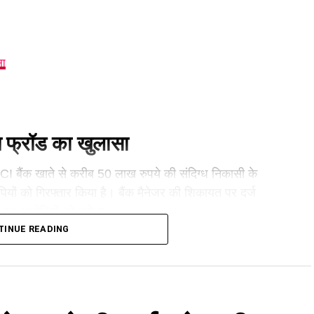
सा
न फ्रॉड का खुलासा
ICICI बैंक खाते से करीब 50 लाख रुपये की संदिग्ध निकासी के
यों को गिरफ्तार किया है। बैंक मैनेजर की शिकायत पर दर्ज
मारी कर आरोपियों को दबोचा।
TINUE READING
फ्तार
12 लाख रुपये की प्लॉट रजिस्ट्री, फर्जी आधार कार्ड, डेबिट