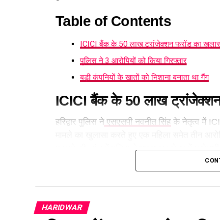
Table of Contents
ICICI बैंक के 50 लाख ट्रांजेक्शन फ्रॉड का खुला
पुलिस ने 3 आरोपियों को किया गिरफ्तार
बड़ी कंपनियों के खातों को निशाना बनाता था गैंग
ICICI बैंक के 50 लाख ट्रांजेक्श
हरिद्वार पुलिस ने
एसएसपी नवनीत सिंह
के नेतृत्व में 
मामले का खुलासा करते हुए एक महिला समेत तीन आरोपि
मुकदमे की जांच में पुलिस ने भगवानपुर क्षेत्र में छापे
CON
पुलिस ने 3 आरोपियों को किया गिर
आरोपियों के कब्जे से 13 लाख रुपये नकद, एक स्कूटी, 
HARIDWAR
कार्ड और मोबाइल फोन बरामद किए गए।