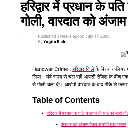
हरिद्वार में प्रधान के पत
पुलिस जांच में सामने आया कि आरोपियों ने फर्जी आध
और फोन बैंकिंग से नया एटीएम कार्ड जारी करवाकर 
गोली, वारदात को अंजाम
अन्य खर्च किए गए।
Published
3 weeks ago
on
July 17, 2026
By
Yogita Bisht
Haridwar Crime :
हरिद्वार जिले
के पिरान कलियर थाना
लिया। लंबे समय से चल रही आपसी रंजिश के बीच एक व
से गोली चला दी। आरोपी वारदात के बाद मौके से फरा
Table of Contents
हरिद्वार में प्रधान के पति ने अपने ही भाई को मारी गो
वारदार को अंजाम देकर आरोपी हुआ फरार