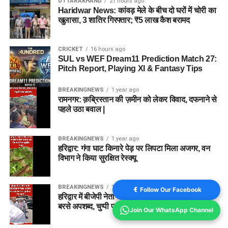
UTTARAKHAND
21 hours ago
Haridwar News: कांवड़ मेले के बीच दो घरों में चोरी का
खुलासा, 3 शातिर गिरफ्तार; ₹5 लाख कैश बरामद
CRICKET
16 hours ago
SUL vs WEF Dream11 Prediction Match 27:
Pitch Report, Playing XI & Fantasy Tips
BREAKINGNEWS
1 year ago
रामनगर: क़ब्रिस्तान की ज़मीन को लेकर विवाद, दफनाने से
पहले उठा बवाल |
BREAKINGNEWS
1 year ago
हरिद्वार: गंगा घाट किनारे पेड़ पर लिपटा मिला अजगर, वन
विभाग ने किया सुरक्षित रेस्क्यू
BREAKINGNEWS
1 year ago
Follow Our Facebook
हरिद्वार में बीजेपी नेता की दबंगई कैमरे में कैद, अफसर पर
बरसे अपशब्द, चुप्पी पर उठे सवाल
Join Our WhatsApp Channel