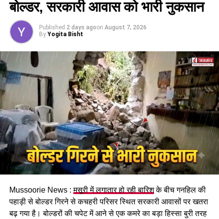
बोल्डर, सरकारी आवास को भारी नुकसान
इसके तहत श्रमिकों को हर महीने की 7 तारीख तक वेतन देना
होगा। पुरुष और महिला कर्मचारियों को समान काम के लिए समान
Published
2 days ago
on
August 7, 2026
मजदूरी का प्रावधान भी किया गया है।
By
Yogita Bisht
पढ़े धामी कैबिनेट के प्रमुख फैसले
Mussoorie News :
मसूरी में लगातार हो रही बारिश
के बीच गनहिल की
GST संशोधित अध्यादेश को मंजूरी।
पहाड़ी से बोल्डर गिरने से कचहरी परिसर स्थित सरकारी आवासों पर खतरा
नैनीताल हाईकोर्ट के लिए हल्द्वानी गौलापार में 30 हेक्टेयर जमीन
बढ़ गया है। बोल्डरों की चपेट में आने से एक कमरे का बड़ा हिस्सा बुरी तरह