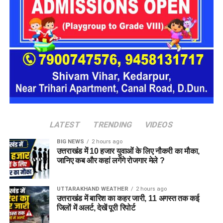
प्रस्तावित आलंबन गांव में कॉटेज और छोटे घर विकसित किए जाएंगे। यहां
एक परिवार की तर्ज पर लोगों को रखा जाएगा। योजना के मुताबिक, एक
यूनिट में करीब दो महिलाएं, चार बच्चे और एक किशोरी को शामिल किया
जाएगा। इस तरह उन्हें एक परिवार की तरह साथ रहने का अवसर मिलेगा।
हर यूनिट में अलग किचन जैसी सुविधाएं भी होंगी, ताकि वहां रहने वाली
महिलाओं और बच्चों को रोजमर्रा के जीवन में ज्यादा स्वतंत्रता और जिम्मेदारी
का अनुभव हो सके। प्रस्तावित परिसर में कुल 16 घर विकसित किए
जाएंगे, जिनमें करीब 88 लोगों के रहने की व्यवस्था होगी।
LATEST
TRENDING
VIDEOS
BIG NEWS
2 hours ago
उत्तराखंड में 10 हजार युवाओं के लिए नौकरी का मौका,
जानिए कब और कहां लगेंगे रोजगार मेले ?
UTTARAKHAND WEATHER
2 hours ago
उत्तराखंड में बारिश का कहर जारी, 11 अगस्त तक कई
जिलों में अलर्ट, देखें पूरी रिपोर्ट