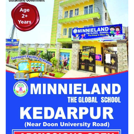
मिलेगा परिवार जैसा घर!
महिला सशक्तिकरण एवं बाल विकास विभाग की ओर से इसके लिए ‘आलंबन
गांव’ विकसित करने की योजना तैयार की जा रही है। इस योजना का उद्देश्य
नारी निकेतन में रहने वाली महिलाओं और बच्चों को सुरक्षित माहौल के साथ-
साथ घर जैसा अपनापन और स्वतंत्रता देना है।
उत्तराखंड में बन रहा ‘आलंबन गांव’
महिला सशक्तिकरण एवं बाल विकास विभाग
के निदेशक आईएएस बंशीलाल
राणा के मुताबिक, नारी निकेतन में आने वाली कई महिलाएं और बच्चे खुद को
एक बंद संस्थान या जेल जैसी जगह पर महसूस करते हैं। यही वजह है कि
कई बार बच्चे वहां से निकलने या भागने की कोशिश तक करने लगते हैं।
इसी समस्या को ध्यान में रखते हुए विभाग अब ऐसा इंफ्रास्ट्रक्चर तैयार
करने की दिशा में काम कर रहा है, जहां रहने वाले लोगों को संस्थागत माहौल
के बजाय परिवार जैसा वातावरण मिल सके।
16 घरों में मिलेगा परिवार जैसा माहौल