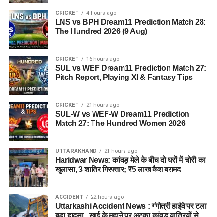
CRICKET
4 hours ago
LNS vs BPH Dream11 Prediction Match 28:
The Hundred 2026 (9 Aug)
जेल नहीं, रेजिडेंशियल कॉम्प्लेक्स जैसा
होगा माहौल
CRICKET
16 hours ago
SUL vs WEF Dream11 Prediction Match 27:
आलंबन गांव की सबसे खास बात यही होगी कि यहां रहने वाली महिलाओं
Pitch Report, Playing XI & Fantasy Tips
और बच्चों को यह महसूस न हो कि वे किसी जेल या बंद संस्थान में रह रहे
हैं। इसके बजाय पूरा परिसर एक रेजिडेंशियल कॉम्प्लेक्स की तरह विकसित
CRICKET
21 hours ago
किया जाएगा, जहां सुरक्षा के साथ रहने, पढ़ाई, दैनिक जीवन और सामाजिक
SUL-W vs WEF-W Dream11 Prediction
विकास से जुड़ी सुविधाएं उपलब्ध होंगी।
Match 27: The Hundred Women 2026
परिसर को आधुनिक सुविधाओं से लैस करने की योजना है। यहां आंगनबाड़ी
UTTARAKHAND
21 hours ago
केंद्र भी खोले जाएंगे। जरूरत पड़ने पर प्राथमिक विद्यालय की सुविधा भी
Haridwar News: कांवड़ मेले के बीच दो घरों में चोरी का
उपलब्ध कराई जा सकती है। इस पहल का मकसद सिर्फ महिलाओं और
खुलासा, 3 शातिर गिरफ्तार; ₹5 लाख कैश बरामद
बच्चों को रहने की जगह देना नहीं, बल्कि उन्हें ऐसा वातावरण उपलब्ध कराना
है, जहां वे खुद को सुरक्षित, सम्मानित और परिवार का हिस्सा महसूस कर
ACCIDENT
22 hours ago
सकें।
Uttarkashi Accident News : गंगोत्री हाईवे पर टला
बड़ा हादसा , खाई के मुहाने पर अटका कांवड़ यात्रियों से