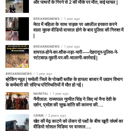
और पत्थरों के गिरने से 2 की मौके पर मौत, कई घायल |
BREAKINGNEWS
1 year ago
मेरठ में महिला के साथ सड़क पर अश्लील हरकत करने
वाला युवक वीडियो वायरल होने के बाद पुलिस की गिरफ्त में
|
BREAKINGNEWS
1 year ago
वायरल-होने-का-शौक-पड़ा-भारी-—-देहरादून-पुलिस-ने-
स्टंटबाज़-युवती-पर-की-चालानी-कार्रवाई |
BREAKINGNEWS
1 year ago
ब्रेकिंग न्यूज़ | चमोली जिले के पोखरी ब्लॉक के हापला बाजार में उद्यान विभाग
के कर्मचारी की संदिग्ध परिस्थितियों में मौत हो गई।
NAINITAL
1 year ago
नैनीताल: राज्यपाल गुरमीत सिंह ने किए मां नैना देवी के
दर्शन, प्रदेश की सुख-शांति की कामना की….
CRIME
2 years ago
खेत की मेढ़ काटने को लेकर दो पक्षों के बीच खूनी संघर्ष का
वीडियो सोशल मिडिया पर वायरल….