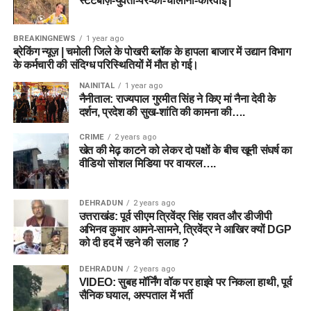
स्टंटबाज़-युवती-पर-की-चालानी-कार्रवाई |
BREAKINGNEWS
1 year ago
ब्रेकिंग न्यूज़ | चमोली जिले के पोखरी ब्लॉक के हापला बाजार में उद्यान विभाग
के कर्मचारी की संदिग्ध परिस्थितियों में मौत हो गई।
NAINITAL
1 year ago
नैनीताल: राज्यपाल गुरमीत सिंह ने किए मां नैना देवी के
दर्शन, प्रदेश की सुख-शांति की कामना की….
CRIME
2 years ago
खेत की मेढ़ काटने को लेकर दो पक्षों के बीच खूनी संघर्ष का
वीडियो सोशल मिडिया पर वायरल….
DEHRADUN
2 years ago
उत्तराखंड: पूर्व सीएम त्रिवेंद्र सिंह रावत और डीजीपी
अभिनव कुमार आमने-सामने, त्रिवेंद्र ने आखिर क्यों DGP
को दी हद में रहने की सलाह ?
DEHRADUN
2 years ago
VIDEO: सुबह मॉर्निंग वॉक पर हाइवे पर निकला हाथी, पूर्व
सैनिक घयाल, अस्पताल में भर्ती