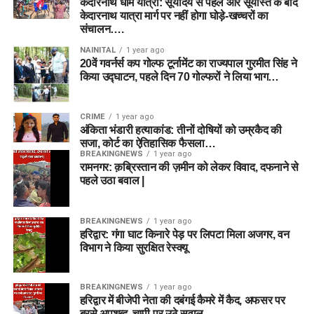
केदारनाथ धाम यात्रा: सूर्योदय से पहले और सूर्यास्त के बाद
केदारनाथ यात्रा मार्ग पर नहीं होगा घोड़े-खच्चरों का
संचालन….
NAINITAL
1 year ago
20वें गवर्नर्स कप गोल्फ टूर्नामेंट का राज्यपाल गुरमीत सिंह ने
किया उद्घाटन, पहले दिन 70 गोल्फरों ने लिया भाग…
CRIME
1 year ago
अंकिता भंडारी हत्याकांड: तीनों दोषियों को उम्रकैद की
सजा, कोर्ट का ऐतिहासिक फैसला…
BREAKINGNEWS
1 year ago
रामनगर: क़ब्रिस्तान की ज़मीन को लेकर विवाद, दफनाने से
पहले उठा बवाल |
BREAKINGNEWS
1 year ago
हरिद्वार: गंगा घाट किनारे पेड़ पर लिपटा मिला अजगर, वन
विभाग ने किया सुरक्षित रेस्क्यू
BREAKINGNEWS
1 year ago
हरिद्वार में बीजेपी नेता की दबंगई कैमरे में कैद, अफसर पर
बरसे अपशब्द, चुप्पी पर उठे सवाल