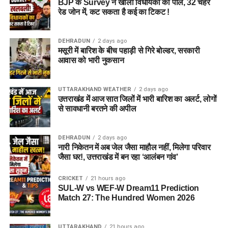
BJP के Survey ने खोली विधायकों की पोल, 32 चेहरे
अगर यह योजना धरातल पर उतरती है तो संस्थागत जीवन की जगह उन्हें
रेड जोन में, कट सकता है कई का टिकट !
परिवार जैसा माहौल, बेहतर स्वतंत्रता और सामाजिक वातावरण मिल
सकेगा। इससे बच्चों और महिलाओं के मानसिक और सामाजिक विकास में
भी मदद मिलने की उम्मीद है।
DEHRADUN
2 days ago
मसूरी में बारिश के बीच पहाड़ी से गिरे बोल्डर, सरकारी
आवास को भारी नुकसान
UTTARAKHAND WEATHER
2 days ago
उत्तराखंड में आज सात जिलों में भारी बारिश का अलर्ट, लोगों
से सावधानी बरतने की अपील
DEHRADUN
2 days ago
नारी निकेतन में अब जेल जैसा माहौल नहीं, मिलेगा परिवार
जैसा घर!, उत्तराखंड में बन रहा ‘आलंबन गांव’
CRICKET
21 hours ago
SUL-W vs WEF-W Dream11 Prediction
Match 27: The Hundred Women 2026
UTTARAKHAND
21 hours ago