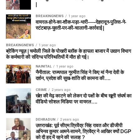
|
BREAKINGNEWS
1 year ago
वायरल-होने-का-शौक-पड़ा-भारी-—-देहरादून-पुलिस-ने-
स्टंटबाज़-युवती-पर-की-चालानी-कार्रवाई |
BREAKINGNEWS
1 year ago
ब्रेकिंग न्यूज़ | चमोली जिले के पोखरी ब्लॉक के हापला बाजार में उद्यान विभाग
के कर्मचारी की संदिग्ध परिस्थितियों में मौत हो गई।
NAINITAL
1 year ago
नैनीताल: राज्यपाल गुरमीत सिंह ने किए मां नैना देवी के
दर्शन, प्रदेश की सुख-शांति की कामना की….
CRIME
2 years ago
खेत की मेढ़ काटने को लेकर दो पक्षों के बीच खूनी संघर्ष का
वीडियो सोशल मिडिया पर वायरल….
DEHRADUN
2 years ago
उत्तराखंड: पूर्व सीएम त्रिवेंद्र सिंह रावत और डीजीपी
अभिनव कुमार आमने-सामने, त्रिवेंद्र ने आखिर क्यों DGP
को दी हद में रहने की सलाह ?