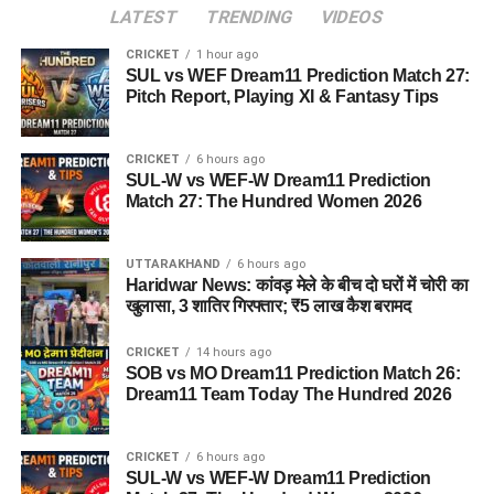
LATEST
TRENDING
VIDEOS
CRICKET
1 hour ago
SUL vs WEF Dream11 Prediction Match 27:
Pitch Report, Playing XI & Fantasy Tips
CRICKET
6 hours ago
SUL-W vs WEF-W Dream11 Prediction
Match 27: The Hundred Women 2026
UTTARAKHAND
6 hours ago
Haridwar News: कांवड़ मेले के बीच दो घरों में चोरी का
खुलासा, 3 शातिर गिरफ्तार; ₹5 लाख कैश बरामद
CRICKET
14 hours ago
SOB vs MO Dream11 Prediction Match 26:
Dream11 Team Today The Hundred 2026
CRICKET
6 hours ago
SUL-W vs WEF-W Dream11 Prediction