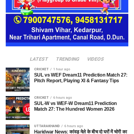
हादसे में गंभीर रूप से घायल चालक और एक पर्यटक को प्राथमिक उपचार
देने के बाद 108 एंबुलेंस की सहायता से हल्द्वानी स्थित सुशीला तिवारी
अस्पताल रेफर किया गया है, जबकि अन्य घायलों का उपचार जारी है।
नैनीताल घूमने के लिए आए थे सभी पर्यटक
बताया गया है कि हादसे का शिकार हुए पर्यटक लखनऊ के गोमतीनगर
निवासी हैं। घायलों में सिद्धार्थ प्रताप सिंह (24), निखिल त्रिपाठी (20),
LATEST
TRENDING
VIDEOS
आदित्य त्रिपाठी (24), सिद्धांत सिंह (23), आदर्श मिश्रा (23) और
निखिलेंद्र सिंघल (23) शामिल हैं। सभी लोग हल्द्वानी निवासी चालक
CRICKET
1 hour ago
संग्राम सिंह के साथ टैक्सी से काठगोदाम की ओर जा रहे थे।
SUL vs WEF Dream11 Prediction Match 27:
Pitch Report, Playing XI & Fantasy Tips
CRICKET
6 hours ago
SUL-W vs WEF-W Dream11 Prediction
Match 27: The Hundred Women 2026
UTTARAKHAND
6 hours ago
Haridwar News: कांवड़ मेले के बीच दो घरों में चोरी का