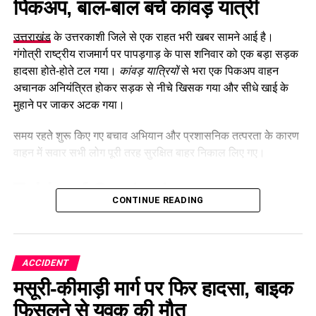
पिकअप, बाल-बाल बचे कांवड़ यात्री
उत्तराखंड
के उत्तरकाशी जिले से एक राहत भरी खबर सामने आई है।
गंगोत्री राष्ट्रीय राजमार्ग पर पापड़गाड़ के पास शनिवार को एक बड़ा सड़क
हादसा होते-होते टल गया।
कांवड़ यात्रियों
से भरा एक पिकअप वाहन
अचानक अनियंत्रित होकर सड़क से नीचे खिसक गया और सीधे खाई के
मुहाने पर जाकर अटक गया।
समय रहते शुरू किए गए बचाव अभियान और प्रशासनिक तत्परता के कारण
वाहन में सवार सभी लोग पूरी तरह सुरक्षित बाहर निकाल लिए गए।
Table of Contents
CONTINUE READING
Uttarkashi Accident News: पापड़गाड़ में खाई के मुहाने पर
अटका पिकअप, बाल-बाल बचे कांवड़ यात्री
नियंत्रण खोने से हुआ हादसा
ACCIDENT
मसूरी-कीमाड़ी मार्ग पर फिर हादसा, बाइक
BRO और स्थानीय पुलिस का त्वरित रेस्क्यू
फिसलने से युवक की मौत
मानसून के दौरान यात्रा में सावधानी बरतने की अपील