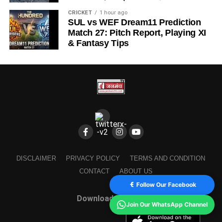
CRICKET
1 hour ago
SUL vs WEF Dream11 Prediction
Match 27: Pitch Report, Playing XI
& Fantasy Tips
DISCLAIMER
PRIVACY POLICY
TERMS AND CONDITION
CONTACT
ABOUT US
Follow Our Facebook
Download Our App
Join Our WhatsApp Channel