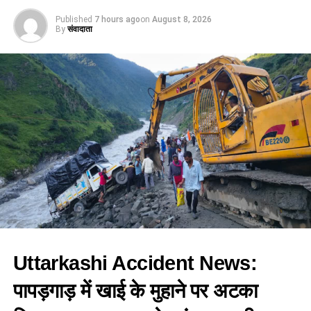
Published
7 hours ago
on
August 8, 2026
By
संवादाता
Uttarkashi Accident News:
पापड़गाड़
में
खाई के मुहाने पर अटका