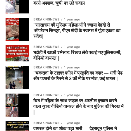
बरसे अपशब्द, चुप्पी पर उठे सवाल
BREAKINGNEWS
1 year ago
“सासाराम की मुस्लिम महिलाओं ने रचाया मेहंदी से
‘ऑपरेशन सिन्दूर’, पीएम मोदी के स्वागत में गूंजा एकता का
संदेश|
BREAKINGNEWS
1 year ago
भदोही में खाकी शर्मसार: रिश्वत लेते पकड़े गए पुलिसकर्मी,
वीडियो वायरल |
BREAKINGNEWS
1 year ago
“चकराता के टाइगर फॉल में प्रकृति का कहर — भारी पेड़
और पत्थरों के गिरने से 2 की मौके पर मौत, कई घायल |
BREAKINGNEWS
1 year ago
मेरठ में महिला के साथ सड़क पर अश्लील हरकत करने
वाला युवक वीडियो वायरल होने के बाद पुलिस की गिरफ्त में
|
BREAKINGNEWS
1 year ago
वायरल-होने-का-शौक-पड़ा-भारी-—-देहरादून-पुलिस-ने-