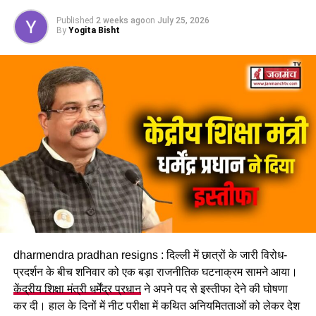
स्थगित
Published
2 weeks ago
on
July 25, 2026
चारधाम यात्रा मार्ग पर विभिन्न स्थानों पर भूस्खलन होने से आवाजाही
By
Yogita Bisht
प्रभावित हुई है। इन्हीं परिस्थितियों को देखते हुए गढ़वाल आयुक्त आनंद
स्वरूप ने 28 और 29 जुलाई को यात्रा स्थगित करने के निर्देश जारी किए
हैं। प्रशासन का कहना है कि मौसम की स्थिति सामान्य होने और मार्ग पूरी
तरह सुरक्षित होने के बाद ही यात्रा दोबारा शुरू करने पर फैसला लिया
जाएगा।
लगातार हो रही बारिश ने बढ़ाई परेशानी
राज्य के कई जिलों में बारिश का प्रभाव लगातार बना हुआ है। मौसम विभाग
के अनुसार उत्तरकाशी, देहरादून, टिहरी, रुद्रप्रयाग, चमोली, ऊधम सिंह
नगर, बागेश्वर, पिथौरागढ़ और नैनीताल में भारी से बहुत भारी वर्षा होने की
संभावना है। इसके अलावा कुछ क्षेत्रों में तेज गर्जना, बिजली गिरने और
अचानक बाढ़ जैसी परिस्थितियां भी बन सकती हैं।
dharmendra pradhan resigns : दिल्ली में छात्रों के जारी विरोध-
प्रदर्शन के बीच शनिवार को एक बड़ा राजनीतिक घटनाक्रम सामने आया।
केंद्रीय शिक्षा मंत्री धर्मेंद्र प्रधान
ने अपने पद से इस्तीफा देने की घोषणा
कर दी। हाल के दिनों में नीट परीक्षा में कथित अनियमितताओं को लेकर देश