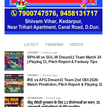
LATEST
TRENDING
VIDEOS
CRICKET
6 hours ago
BPH-W vs SUL-W Dream11 Team Match 24
उन्होंने आगे लिखा कि वे देश के युवाओं की भावनाओं, आकांक्षाओं और उनकी
| Playing 11, Pitch Report & Fantasy Tips
उचित अपेक्षाओं का सम्मान करते हैं। उनके अनुसार, भारत के युवाओं के
सपनों को साकार करना सार्वजनिक जीवन में कार्यरत प्रत्येक व्यक्ति की
CRICKET
8 hours ago
नैतिक जिम्मेदारी है।
IRE vs AFG Dream11 Team 2nd ODI 2026:
Match Prediction, Pitch Report & Playing 11
कॉकरोच जनता पार्टी ने इसे बताया
लोकतंत्र की जीत
DEHRADUN
8 hours ago
तीलू रौतेली पुरस्कार के लिए 13 वीरांगनाओं का चयन, 35