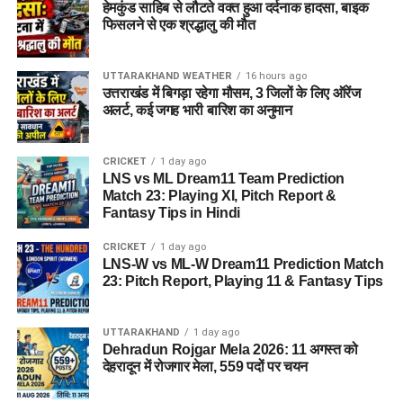
हेमकुंड साहिब से लौटते वक्त हुआ दर्दनाक हादसा, बाइक
फिसलने से एक श्रद्धालु की मौत
UTTARAKHAND WEATHER
16 hours ago
उत्तराखंड में बिगड़ा रहेगा मौसम, 3 जिलों के लिए ऑरेंज
इस बीच, प्रदर्शन कर रहे छात्रों की मांगों के बीच आए इस फैसले को लेकर
अलर्ट, कई जगह भारी बारिश का अनुमान
राजनीतिक प्रतिक्रियाएं भी सामने आने लगी हैं।
कॉकरोच जनता पार्टी
ने
इसे लोकतंत्र की जीत बताते हुए छात्रों के आंदोलन का परिणाम बताया है।
CRICKET
1 day ago
LNS vs ML Dream11 Team Prediction
Match 23: Playing XI, Pitch Report &
Fantasy Tips in Hindi
CRICKET
1 day ago
LNS-W vs ML-W Dream11 Prediction Match
23: Pitch Report, Playing 11 & Fantasy Tips
UTTARAKHAND
1 day ago
Dehradun Rojgar Mela 2026: 11 अगस्त को
देहरादून में रोजगार मेला, 559 पदों पर चयन