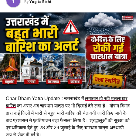
By
Yogita Bisht
चंडीगढ़ के रहने वाले थे सभी कांवड़िए
एसपी सिटी अभय सिंह के मुताबिक,
कांवड़ यात्रा
को देखते हुए घाटों पर
चेतावनी बोर्ड लगाए गए हैं और SDRF के जवानों की तैनाती भी की गई है।
इसके बावजूद ये कांवड़िए निर्धारित घाट से अलग जाकर नहर में स्नान कर
रहे थे। इसी दौरान चारों गहरे पानी में डूब गए।
सुरक्षित घाटों पर ही स्नान करने की अपील
पुलिस ने शवों को कब्जे में लेकर पोस्टमार्टम की कार्रवाई शुरू कर दी है।
प्रशासन की ओर से श्रद्धालुओं से अपील की जा रही है कि वे निर्धारित और
Char Dham Yatra Update
:
उत्तराखंड में
लगातार हो रही मूसलाधार
सुरक्षित घाटों पर ही स्नान करें और चेतावनी वाले स्थानों पर जाने से बचें।
बारिश
का असर अब चारधाम यात्रा पर भी दिखाई देने लगा है। मौसम विभाग
द्वारा कई जिलों में भारी से बहुत भारी बारिश की चेतावनी जारी किए जाने के
बाद प्रशासन ने एहतियातन बड़ा फैसला लिया है। श्रद्धालुओं की सुरक्षा को
प्राथमिकता देते हुए 28 और 29 जुलाई के लिए चारधाम यात्रा अस्थायी
रूप से रोक दी गई है।