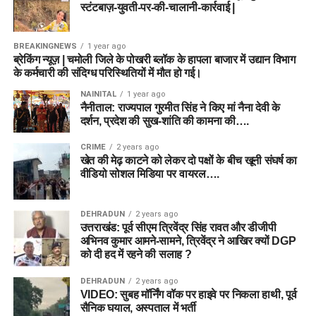
स्टंटबाज़-युवती-पर-की-चालानी-कार्रवाई |
BREAKINGNEWS
1 year ago
ब्रेकिंग न्यूज़ | चमोली जिले के पोखरी ब्लॉक के हापला बाजार में उद्यान विभाग
के कर्मचारी की संदिग्ध परिस्थितियों में मौत हो गई।
NAINITAL
1 year ago
नैनीताल: राज्यपाल गुरमीत सिंह ने किए मां नैना देवी के
दर्शन, प्रदेश की सुख-शांति की कामना की….
CRIME
2 years ago
खेत की मेढ़ काटने को लेकर दो पक्षों के बीच खूनी संघर्ष का
वीडियो सोशल मिडिया पर वायरल….
DEHRADUN
2 years ago
उत्तराखंड: पूर्व सीएम त्रिवेंद्र सिंह रावत और डीजीपी
अभिनव कुमार आमने-सामने, त्रिवेंद्र ने आखिर क्यों DGP
को दी हद में रहने की सलाह ?
DEHRADUN
2 years ago
VIDEO: सुबह मॉर्निंग वॉक पर हाइवे पर निकला हाथी, पूर्व
सैनिक घयाल, अस्पताल में भर्ती