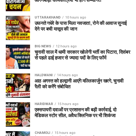
आंगनबाड़ी कार्यकत्रियां भी होंगे सम्मानित
धर्मेंद्र प्रधान ने अपने कार्यकाल के दौरान प्रधानमंत्री के नेतृत्व में देश की
सेवा करने का अवसर मिलने पर आभार भी व्यक्त किया। उन्होंने कहा कि
UTTARAKHAND
10 hours ago
इस जिम्मेदारी को निभाना उनके लिए सम्मान की बात रही।
उफनते गधेरे के पास मिला नवजात!, रोने की आवाज सुनाई
देने पर बची मासूम की जान
BIG NEWS
12 hours ago
चुनावी साल में धामी सरकार खोलेगी भर्ती का पिटारा, दिसंबर
से पहले ढाई हजार से ज्यादा पदों के लिए फॉर्म
HALDWANI
14 hours ago
आठ अगस्त को हल्द्वानी आएंगे मल्लिकार्जुन खरगे, चुनावी
रैली को करेंगे संबोधित
HARIDWAR
15 hours ago
एक्सपायरी दवाओं पर प्रशासन की बड़ी कार्रवाई, दो
मेडिकल स्टोर सील, अवैध क्लिनिक पर भी शिकंजा
CHAMOLI
15 hours ago