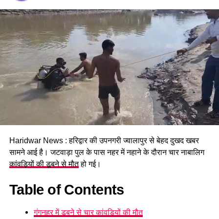
विभाग द्वारा ही अग्रिम कार्यवाही की जायेगी। पुलिस द्वारा संबंधित वाहन को
सीज किया गया है।
RELATED TOPICS:
UP NEXT
बड़ी खबर : उत्तराखंड के पूर्व मुख्यमंत्री बीसी खंडूरी का निधन, मैक्स
हॉस्पिटल में ली अंतिम सांस
DON'T MISS
बड़ी खबर : धनौल्टी में जौनपुर के बिलौन्दी पुल के पास फटा बादल,
कई दुकानों में भरा मलबा
Haridwar News : हरिद्वार की उपनगरी ज्वालापुर से बेहद दुखद खबर
सामने आई है। जटवाड़ा पुल के पास नहर में नहाने के दौरान चार नाबालिग
कांवड़ियों की डूबने से मौत
हो गई।
Table of Contents
गंगनहर में डूबने से चार कांवड़ियों की मौत